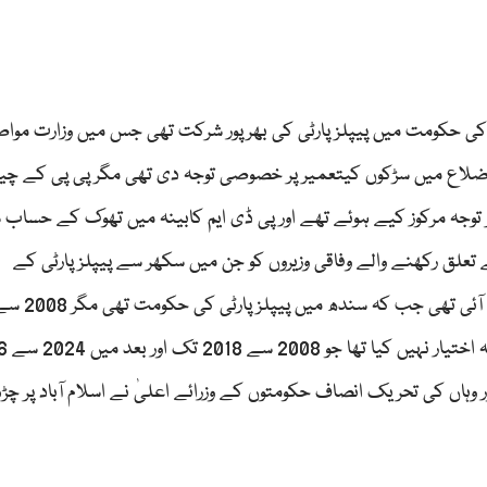
202 سے 2023 کے آخر تک پی ڈی ایم کی 16 ماہ کی حکومت میں پیپلز پارٹی کی بھرپور شرکت تھی جس میں وزارت 
ضلاع میں سڑکوں کیتعمیر پر خصوصی توجہ دی تھی مگر پی پی کے چی
ر توجہ مرکوز کیے ہوئے تھے اور پی ڈی ایم کابینہ میں تھوک کے حساب س
لق رکھنے والے وفاقی وزیروں کو جن میں سکھر سے پیپلز پارٹی کے
تک سندھ میں پی پی کی
 وہاں کی تحریک انصاف حکومتوں کے وزرائے اعلیٰ نے اسلام آباد پر چڑ