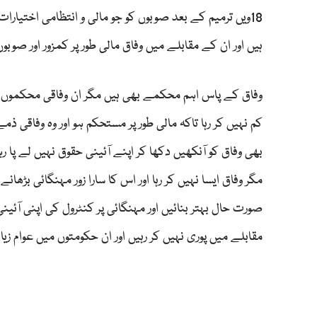
18ویں ترمیم کے بعد صوبوں کو جو مالی و انتظامی اختی
ہیں اور ان کے مقابلے میں وفاق مالی طور پر کمزور اور صو
کم نہیں کر رہا تاکہ مالی طور پر مستحکم ہو اور وہ وفاق
بھی وفاق کو آنکھیں دکھا کر اپنے آئینی حقوق نہیں لے پا رہ
مگر وفاق ایسا نہیں کر رہا اور اس کا سارا زور مہنگائی بڑھ
صورت حال بہتر بنائیں اور مہنگائی پر کنٹرول کی اپنی آئ
مقابلے میں پوری نہیں کر رہیں اور ان حکومتوں میں عوام زیا