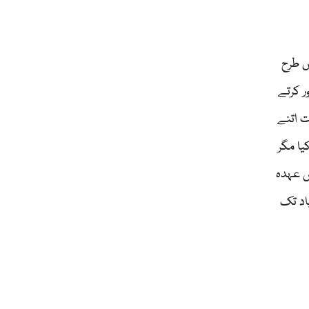
س طرح
ر کرتے
ت اتنے
یا مگر
ں عہدہ
باد تک