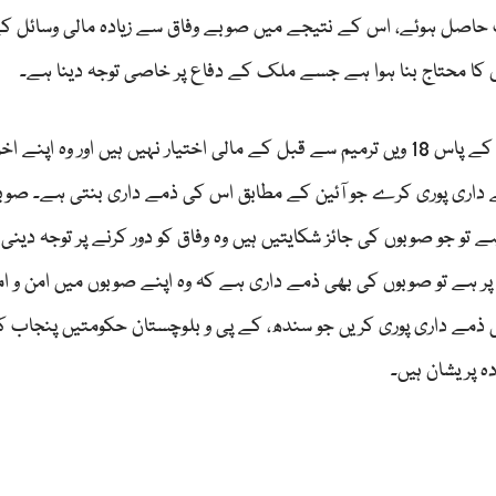
ارات حاصل ہوئے، اس کے نتیجے میں صوبے وفاق سے زیادہ مالی وسائل 
بوں کا محتاج بنا ہوا ہے جسے ملک کے دفاع پر خاصی توجہ دینا ہے۔
وفاق کے پاس اہم محکمے بھی ہیں مگر ان وفاقی محکموں کے پاس 18 ویں ترمیم سے قبل کے مالی اختیار نہیں ہیں اور وہ ا
ی ذمے داری پوری کرے جو آئین کے مطابق اس کی ذمے داری بنتی ہے۔ صو
ے تو جو صوبوں کی جائز شکایتیں ہیں وہ وفاق کو دور کرنے پر توجہ دینی
انے پر ہے تو صوبوں کی بھی ذمے داری ہے کہ وہ اپنے صوبوں میں امن و ا
ینی ذمے داری پوری کریں جو سندھ، کے پی و بلوچستان حکومتیں پنجاب 
دہ پریشان ہیں۔