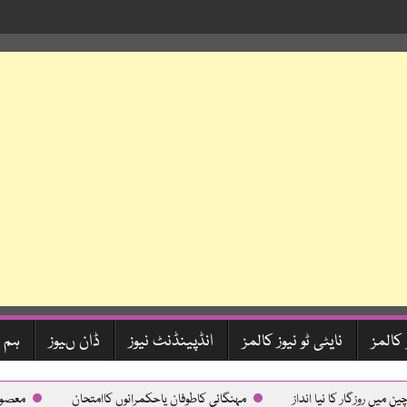
 کالمز
نایٹی ٹو نیوز کالمز
انڈپینڈنٹ نیوز
ڈان ںیوز
ہم 
 روزگار کا نیا انداز
مہنگائی کاطوفان یاحکمرانوں کاامتحان
معصوم کلیو