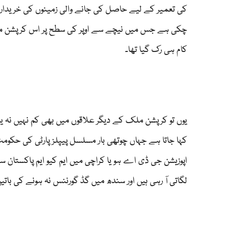
کی تعمیر کے لیے حاصل کی جانے والی زمینوں کی خریداری
چکی ہے جس میں نیچے سے اوپر کی سطح پر اس کرپشن میں
کام ہی رک گیا تھا۔
یوں تو کرپشن ملک کے دیگر علاقوں میں بھی کم نہیں نہ ی
اپوزیشن جی ڈی اے ہو یا کراچی میں ایم کیو ایم پاکستان 
لگاتی آ رہی ہیں اور سندھ میں گڈ گورننس نہ ہونے کی باتیں