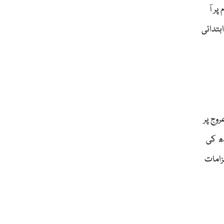
پر آ
تدائی
وج پر
رون سندھ کی
زامات