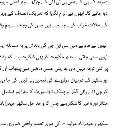
صوبہ کے پی کے میں پی ٹی آئی کے چوتھے وزیر اعلیٰ سہیل 
دیا جائے گا۔ انھوں نے الزام لگایا کہ تحریک انصاف کے و
کے حالات خراب کیے جا رہے ہیں جس کی وجہ سے ہم وفاق س
انھوں نے صوبے میں سی این جی کی بندش پر یہ مسئلہ ایس
نہیں سنی جاتی۔ سندھ حکومت کو بھی شکایت ہے کہ وفاقی 
پر اتنی توجہ نہیں دی جا رہی جتنی ماضی میں پنجاب اور ک
اور سکھر کے درمیان موٹروے کی تعمیر ہی نہیں کی جا ر
کراچی آنے والی گڈز اور پبلک ٹرانسپورٹ کا سارا زور نیش
متاثر اور تاخیر کا شکار ہے جس کا واحد حل سکھر حیدرآبا
سکھر و حیدرآباد موٹروے کی فوری تعمیر واقعی ضروری ہ