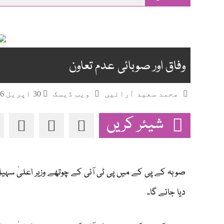
main
content
وفاق اور صوبائی عدم تعاون
محمد سعید آرائیں
ویب ڈیسک
30 اپریل 2026
شیئر کریں
صوبہ کے پی کے میں پی ٹی آئی کے چوتھے وزیر اعلیٰ سہیل 
دیا جائے گا۔