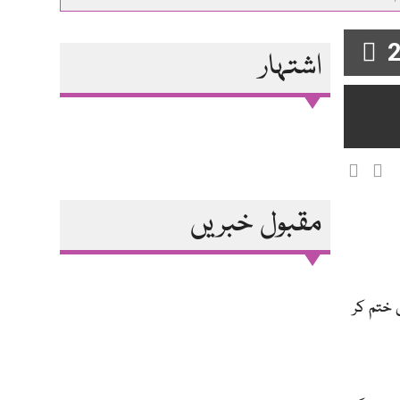
2
اشتہار
مقبول خبریں
 ختم کر