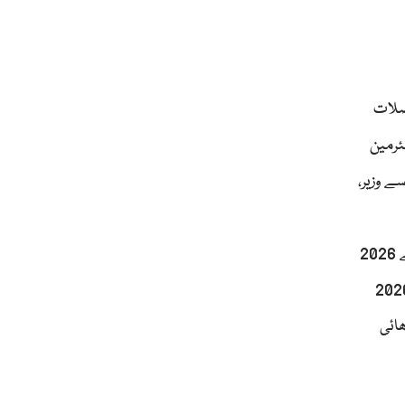
مواصلات
ئرمین
ے وزیر،
نمائندے بھی شامل تھے سکھر حیدرآباد موٹروے یاد نہیں آئی تھی جب کہ سندھ میں پیپلز پارٹی کی حکومت تھی مگر 2008 سے 2026
 حکومت نے وفاق کے ساتھ وہ رویہ اختیار نہیں کیا تھا جو 2008 سے 2018 تک اور بعد میں 2024 سے 2026
ھائی