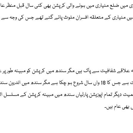
 میں ضلع مٹیاری میں ہونے والی کرپشن بھی کئی سال قبل منظر عام 
 مٹیاری کے متعلقہ افسران ملوث پائے گئے تھے جس کی وجہ سے اب
ہ علاقے شفافیت سے پاک ہیں مگر سندھ میں کرپشن کو مبینہ طور پر عر
کہا جاتا ہے جہاں چوتھی بار مسلسل پیپلز پارٹی کی حکومت ہے جس کا 18 واں سال شروع ہو چکا ہے مگر سندھ میں اند
سمیت دیگر تمام اپوزیشن پارٹیاں سندھ میں مبینہ کرپشن کے مسلسل ال
 بھی عام ہیں۔