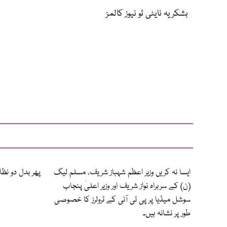
بشکریہ نایٹی ٹو نیوز کالمز
ایسا نہ کریں وزیر اعظم شہباز شریف، مسلم لیگ
پھر بدل دو نظ
(ن) کے سربراہ نواز شریف اور وزیر اعلیٰ پنجاب
سوشل میڈیا پر پی ٹی آئی کے ٹرولرز کا خصوصی
طور پر نشانہ ہیں۔