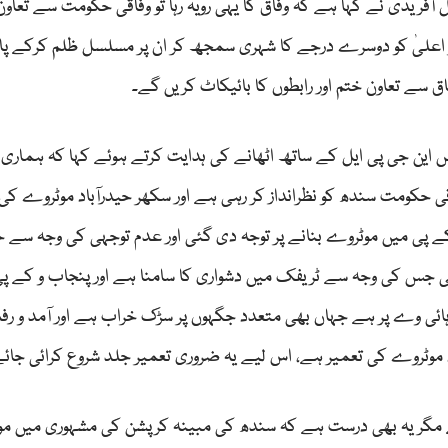
آفریدی نے کہا ہے کہ وفاق کا یہی رویہ رہا تو وفاقی حکومت سے تعاون
زیر اعلیٰ کو دوسرے درجے کا شہری سمجھ کر ان پر مسلسل ظلم کرکے پ
ے تعاون ختم اور رابطوں کا بائیکاٹ کریں گے۔
 این جی پی ایل کے ساتھ اٹھانے کی ہدایت کرتے ہوئے کہا کہ ہماری 
حکومت سندھ کو نظرانداز کر رہی ہے اور سکھر حیدرآباد موٹروے کی 
ے پی میں موٹروے بنانے پر توجہ دی گئی اور عدم توجہی کی وجہ سے حی
ہی جس کی وجہ سے ٹریفک میں دشواری کا سامنا ہے اور پنجاب و کے پ
نل ہائی وے پر ہے جہاں بھی متعدد جگہوں پر سڑک خراب ہے اور آمد و ر
د موٹروے کی تعمیر ہے، اس لیے یہ ضروری تعمیر جلد شروع کرائی جائے
ے مگر یہ بھی درست ہے کہ سندھ کی مبینہ کرپشن کی مشہوری میں م