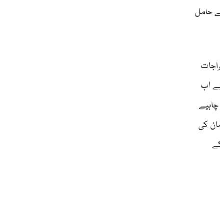
کے حامل
پنے اخراجات
بے اب
 چاہیے
مان کی
کے