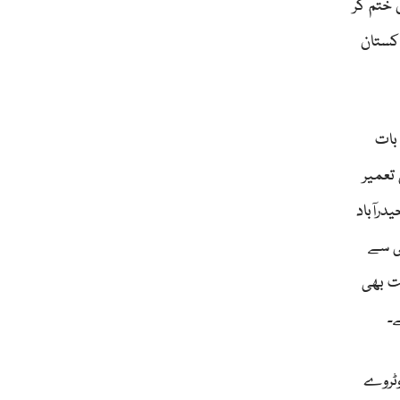
 ختم کر
اکستان
بات
تعمیر
درآباد
ی سے
فت بھی
۔
وٹروے