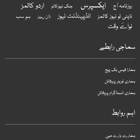
ایکسپرس
اردو کالمز
روزنامہ آج
جنگ نیوزکالم
انڈپینڈنٹ نیوز
نایٹی ٹو نیوز کالمز
ہم سب
ڈان ںیوز
نواےَ وقت
ماجی رابطے
مارا فیس بک پیج
ماری ٹویٹر پروفائل
ماری انسٹاگرام پروفائل
ہم روابط
مارے بارے میں