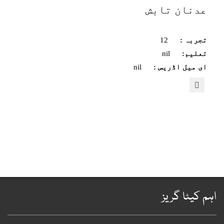
عدنان تابش
تجربہ :
12
تعلیم:
nil
ای میل اڈریس :
nil
ہم کیٹا گریز