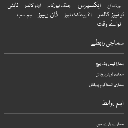
ایکسپرس
نایٹی
جنگ نیوزکالم
اردو کالمز
روزنامہ آج
و نیوز کالمز
ڈان ںیوز
انڈپینڈنٹ نیوز
ہم سب
نواےَ وقت
ماجی رابطے
مارا فیس بک پیج
ماری ٹویٹر پروفائل
ماری انسٹاگرام پروفائل
ہم روابط
مارے بارے میں