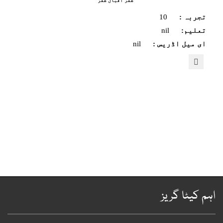
ظفر اقبال ظفر
تجربہ :
10
تعلیم:
nil
ای میل اڈریس :
nil
ہم کیٹا گریز