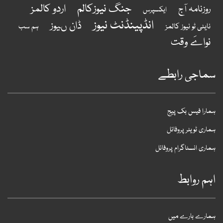
جنگ نیوزکالم
اردو کالمز
روزنامہ آج
ایکسپرس
انڈپینڈنٹ نیوز
ڈان ںیوز
نایٹی ٹو نیوز کالمز
ہم سب
نواےَ وقت
ماجی رابطے
مارا فیس بک پیج
ماری ٹویٹر پروفائل
ماری انسٹاگرام پروفائل
ہم روابط
مارے بارے میں