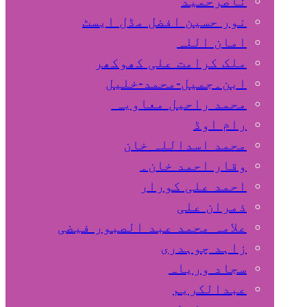
ناصرحمید
نور حسین افضل مڈل ایسٹ
امان اللہ
ملک کرامت علی کھوکھر
ابن۔جمیل-محمد-خلیل
محمد راحیل معاویہ
رام اوڈ
محمد اسداللہ خان
وقار احمد خان۔
احمد علی کورار
ذمران علی
علامہ محمد عبد الصبور فیضی
زاہد چوہدری
سجاد وریاہ
عبدالکریم