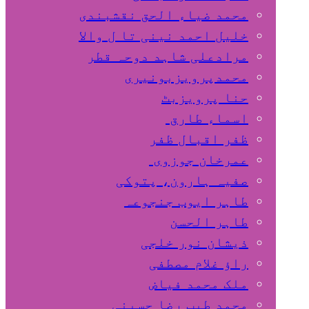
محمد ضیاء الحق نقشبندی
خلیل احمد نینی تا ل والا
مرادعلی شاہد دوحہ قطر
محمدپرویزبونیری
حنا پرویزبٹ
اسماء طارق
ظفر اقبال ظفر
عمرخان جوزوی
صفیہ ہارون، پتوکی
طاہر ایوب جنجوعہ
طاہر الحسن
ذیشان نور خلجی
راﺅ غلام مصطفی
ملک محمد فیاض
محمد طیب رضا حسینی