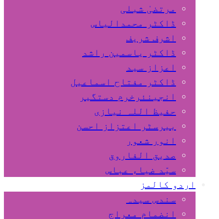
مرتضیٰ شبلی
ڈاکٹر محمدالیاس
اشرف شریف
ڈاکٹر یاسمین راشد
اعزاز سید
ڈاکٹر مفتاح اسماعیل
انجینئرخرم دستگیر
حفیظ اللہ نیازی
بیرسٹر اعتزاز احسن
انور شعور
صدیق الفاروق
سیّد ضیاء عباس
اردو کالمز
سندس سیدہ
انضمام معراج