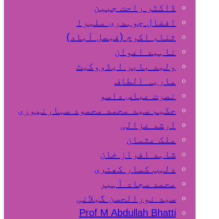
ڈاکٹر راحت جبین
افضال چوہدری ملیرا
ثناء اکرم (فیصل آباد)
ناہید اعوان
ولید بابر ایڈووکیٹ
ماریہ الطاف
نصرت عباس داسو
حکیم سید محمد محمود سہارنپوری
ارشد غزالی
ملک عثمان
شاہد افراز خان
دلیپ کمار کھتری
محمد سجاد آہیر
سید نورالحسن گیلانی
Prof M Abdullah Bhatti