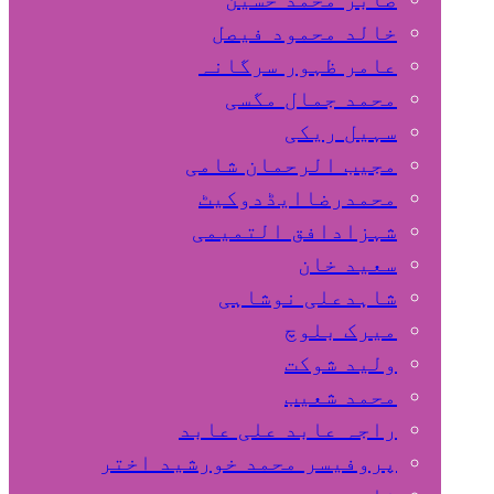
خالد محمود فیصل
عامر ظہور سرگانہ
محمد جمال مگسی
سہیل ريكی
مجیب الرحمان شامی
محمدرضاایڈدوکیٹ
شہزادافق التمیمی
سعید خان
شاہدعلی نوشاہی
میرک بلوچ
ولید شوکت
محمد شعیب
راجہ عابد علی عابد
پروفیسر محمد خورشید اختر