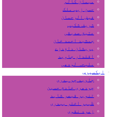
مہمان کالم
حسن زیب ملک
فیض الرحمان
شریف شکیب
عتیق صدیقی
جمشید احمد خان
پریشان داﺅدزے
اقتدار جاوید
ملیحہ لودھی
ایکسپرس
جاوید چو ہدری
چودھری خادم حسین
تنویر قیصر شاہد
ظہیر اختر بیدری
زمرد نقوی