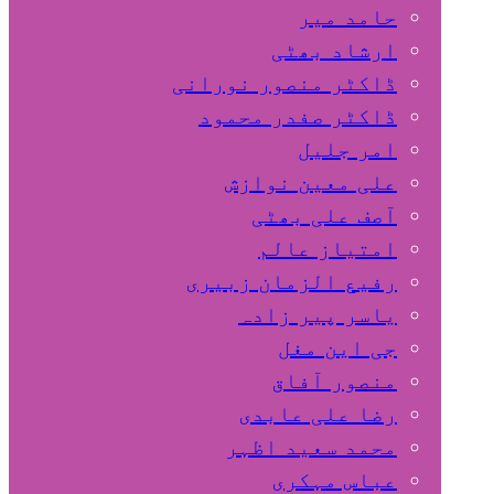
حامد میر
ارشاد بھٹی
ڈاکٹر منصور نورانی
ڈاکٹر صفدر محمود
امر جلیل
علی معین نوازش
آصف علی بھٹی
امتیاز عالم
رفیع الزمان زبیری
یاسر پیر زادہ
جی این مغل
منصور آفاق
رضا علی عابدی
محمد سعید اظہر
عباس مہکری