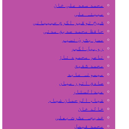
محمد سعد علی خان
مبینہ علی
شیخ توقیر اکرم حبیبانی
حافظ محمد صدیق مدنی
مسز بشریٰ نسیم
روہیل اکبر
ناصر محمود ناز
محمد شفیق
میمونہ عابد
صادق انور میاں
عبدالستار
ضیاء الرحمان ضیاء
خالد خان
خدیجہ عشرت بھلی
محمد فیصل