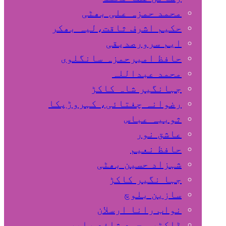
محمد حمزہ علی بھٹی
حکیم اشرف ثاقت،لیہ بھکر
ایم سرورصدیقی
حافظ امیرحمزہ سانگلوی
محمد عبداللہ
جہانگیر شاہ کاکڑ
رضوانہ چغتائی، کہروڑپکا
ثوبیہ عباس
عاشق نور
حافظ نعیم
شہزاد حسین بھٹی
جہا نگیر کاکڑ
سازین بلوچ
نواب رانا ارسلان
ڈاکٹر محمد شافع صابر