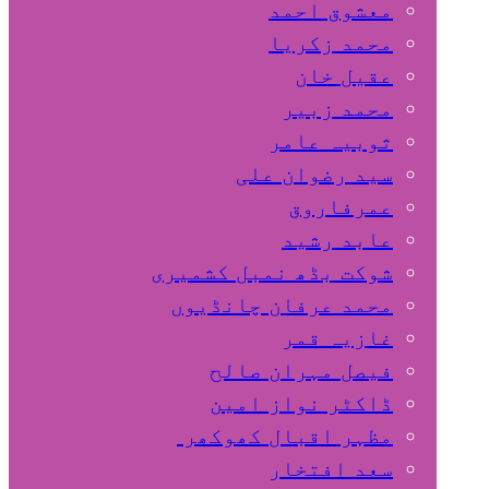
معشوق احمد
محمد زکریا
عقیل خان
محمد زبیر
ثوبیہ عامر
سید رضوان علی
عمرفاروق
عابد رشید
شوکت بڈھ نمبل کشمیری
محمد عرفان چانڈیوں
غازیہ قمر
فیصل مہران صالح
ڈاکٹر نواز امین
مظہر اقبال کھوکھر
سعد افتخار