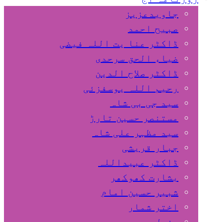
جاویدعزیز
صبیح احمد
ڈاکٹر عنا یت اللہ فیضی
ضیاء الحق سرحدی
ڈاکٹر صلاح الدین
رحیم اللہ یوسفزئی
سید جی بی شاہ
مستنصر حسین تارڑ
سید مظہر علی شاہ
جبار قریشی
ڈاکٹر عبیداللہ
بشارت کھوکھر
شبیر حسین امام
اختر شمار
مزمل سہروردی