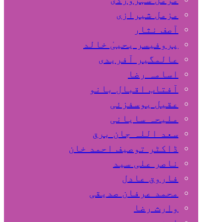
مزمل شیرازی
آصف نثار
پروفیسر یحییٰ خالد
عالمگیر آفریدی
اسامہ رضا
آفتاب اقبال بانو
عقیل یوسفزئی
ملیحہ سایانی
سعد اللہ جان برق
ڈاکٹر توصیف احمد خان
ناصر علی سید
فاروق عادل
محمد عرفان صدیقی
وارث رضا