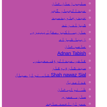
سلیم زمان خان
عبدالجبار گجر
حیدرجاویدسید
شہزاد رند
ماریہ اکبر مغل: پیپری
زیبا شہزاد
عاصم خان
Adnan Tabish
قاضی عبدالرؤف معینی
سید شارق وقار
Shah nawaz Sial شاہ نواز سیال
فداعدیل
طہٰ نواب خان
سارہ عمر،
عمران احمد ساجد