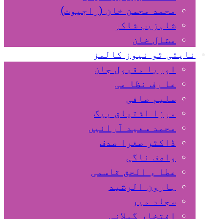
محمد محسن خان (راجپوت)
شاہزیب شاکر
مشال خان
نایٹی ٹو نیوز کالمز
اوریا مقبول جان
عا رف نظا می
سلیم صافی
مرزا اشتیاق بیگ
محمد سعید آرائیں
ڈاکٹر صغرا صدف
واصف ناگی
عطا ء الحق قاسمی
ہارون الرشید
سجاد میر
افتخار گیلانی