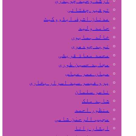
ارشد وحید چوہدری
توقیر چغتائی
عدنان اشرف ایڈووکیٹ
حامد ولید
خالد ہمایوں
نوید چودھری
محمد معاذ قریشی
مجاہد حسین طوری
میاں عمر عباس
پرو فیسر سید اسرار بخاری
ناصر سلمان
شاہد ملک
منظور احمد
مجیب الرحمٰن شامی
ایثار رانا