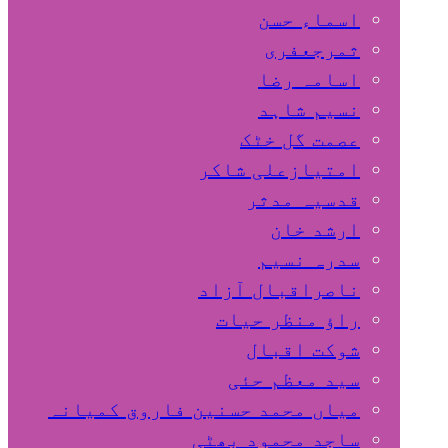
اسماء حسن
ثمرجعفری
اسامہ رضا
نسیم شاہد
عصمت گل خٹک
امتیازعلی شاکر
قدسیہ مدثر
ارشد خان
سدرہ نسیم
ناصراقبال آزاد
راؤ منظر حیات
شوکت اقبال
سید معظم حئی
میاں محمد حسنین فاروق کمیانہ
ساجد محمود بھٹی