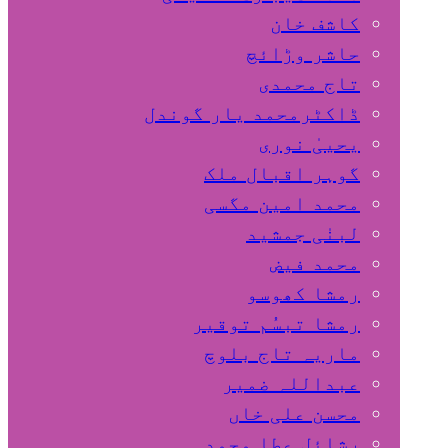
کاشف خان
حاشر وڑائچ
تاج محمدی
ڈاکٹرمحمد یار گوندل
گوہر اقبال ملک
محمد امین مگسی
لبنٰی جمشید
محمد فیض
رمشا کھوسو
رمشا تبسُم توقیر
ماریہ تاج بلوچ
عبداللہ ضمیر
محسن علی خاں
رشائل عطا محمد