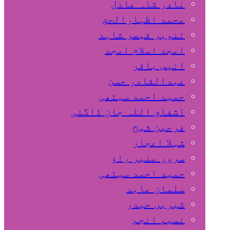
نادر شاہ عادل
محمد اظہارالحق
تنویر قیصر شاہد
امجد اسلام امجد
انیس باقر
عبدالقادر حسن
حمید احمد سیٹھی
اشفاق اللہ جان ڈاگئی
فرحین شیخ
شہلا اعجاز
سرور منیر راؤ
حمید احمد سیٹھی
سلمان عابد
شیریں حیدر
نسیم انجم