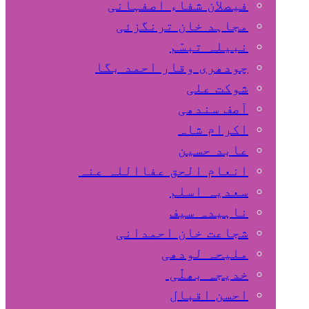
فیصلان شفاء اصفہانی
مجاہد خان ترنگزئی
نبیلہ تبسّم
چودھری وقار احمد بگا
شوکت علی
آصف سندھی
اکرام شاہ
عابد حسین
انعام الحق عفااللہ عنہ
سعدیہ اسلم
ناہیدہ سیف
شجاعت خان احمدانی
ملیحہ لودھی
خدیجہ بھلّی
احسن اقبال