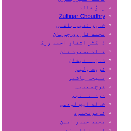
راوٗ خالد
Zulfiqar Choudhry
خاور نعیم ہاشمی
محمد فاروق چوہان
ڈاکٹر اشفاق احمد ورک
خالد مسعود خان
شازیہ ذیشان
ثروت ولیم
ملیحہ ہاشمی
فرح سعدیہ
دردانہ نجم
خالد ایچ لودھی
ناصرمحمود
محمد حیدر امین
احسان الرحمٰن