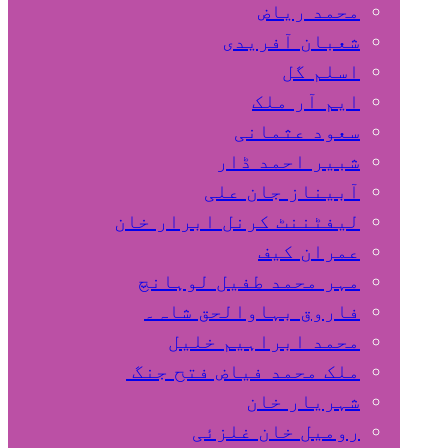
محمد ریاض
شعبان آفریدی
اسلم گل
ایم آر ملک
سعود عثمانی
شبیر احمد ڈار
آبیناز جان علی
لیفٹننٹ کرنل ابرار خان
عمران کیف
مہر محمد طفیل لوہانچ
فاروق بہاوالحق شاہ۔
محمد ابراہیم خلیل
ملک محمد فیاض فتح جنگ
شہریار خان
رومیل خان غلزئی