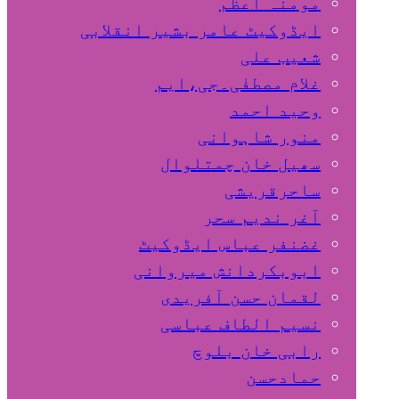
مومنہ اعظم
ایڈوکیٹ عامر بشیر انقلابی
شعیب علی
غلام مصطفٰی۔جی،ایم
وحید احمد
منور شاہوانی
سھیل خان چمتلوال
ساحرقریشی
آغر ندیم سحر
غضنفر عباس ایڈوکیٹ
ابوبکردانش میروانی
لقمان حسن آفریدی
نسیم الطاف عباسی
رابی خان بلوچ
حمادحسن