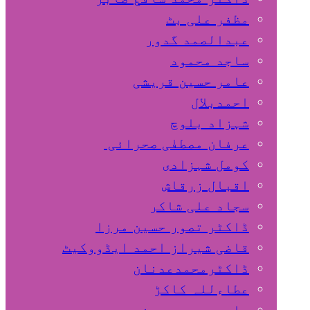
مظفر علی بٹ
عبدالصمد گدور
ساجد محمود
عامر حسین قریشی
اﺣﻤﺪﺑﻼل
شہزاد بلوچ
عرفان مصطفٰی صحرائی
کومل شہزادی
اقبال زرقاش
سجاد علی شاکر
ڈاکٹر تصور حسین مرزا
قاضی شیراز احمد ایڈووکیٹ
ڈاکٹرمحمدعدنان
عطاءللہ کاکڑ
صابر محمد حسین