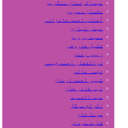
عبدالرحمان منگریو
عثمان دموہی
آفتاب احمد خانزادہ
عینی نیازی
سعید پرویز
شکیل فاروقی
زبیر رحمٰن
ذوالفقار احمد چیمہ
نجمہ عالم
شبیر احمد ارمان
ایم قادر خان
عبد الحمید
اکرام سہگل
مونا خان
شاہد سردار