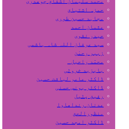
محمد سلیمان اشفاق چوهدری
حمزہ اشتیاق
مجاہد حسین طوری
عثمان احمد
حیدر نقوی
سید عرفان اللہ شاہ ہاشمی
زبیر رحمٰن
محمّد راحیل
بایزید خروٹی
ڈاکٹر عامر لیاقت حسین
ڈاکٹر یونس حسنی
رفیق پٹیل
عدنان رنداھاوا
منظورالحق
ڈاکٹر امجد حسین