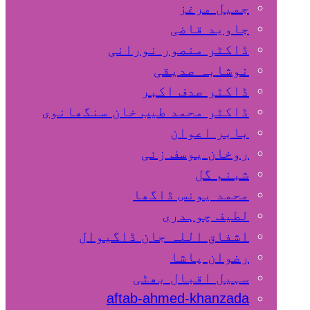
جمیل مرغز
جاوید قاضی
ڈاکٹر منصور نورانی
نوشابہ صدیقی
ڈاکٹر صدف اکبر
ڈاکٹر محمد طیب خان سنگھانوی
بابر اعوان
روخان یوسف زئی
شبنم گل
محمد یونس ڈاگھا
لطیف چوہدری
اشفاق اللہ جان ڈاگیوال
رضوان پاشا
سہیل اقبال بھٹی
aftab-ahmed-khanzada