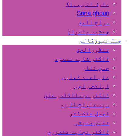
عارف انیس ملک
Sana ghouri
سراج الحق
جمشید باغوان
جنگ نیوزکالم
منظورالحق
ڈاکٹر شاہد مسعود
حسن نثار
علی احمد ڈھلوں
لیاقت راجپر
ڈاکٹر عبدالقادر خان
سید منہاج الرب
اجمل خٹک کثر
نفیس صدیقی
ڈاکٹر مجاہد منصوری