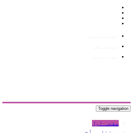
ہمارے بارے میں
ہم سے رابطہ
ممبرز ایریا
Toggle navigation
صفحہ اول
روزنامہ آج