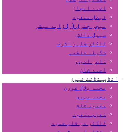
احمد اعجاز
فیصل مسعود
میجر جنرل (ر) زاہد مبشر
سہیل دانش
ڈاکٹر طاہر اشرف
شکیلہ فاطمہ
ناصر ادیب
احمد خان
انڈپینڈنٹ نیوز
محمد بلال غوری
محمد مہدی
محمود شام
نعیم مسعود
ڈاکٹر فر قان حمید
مشتاق احمد قریشی