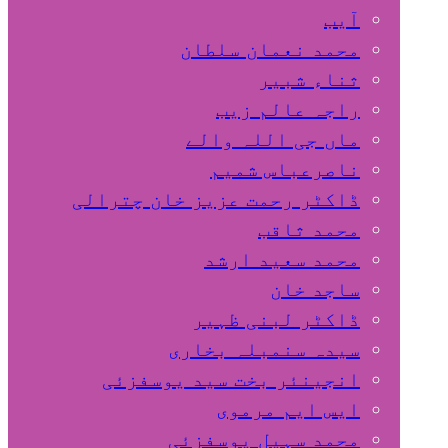
آیب
محمد نعمان سلطان
ثناء شبیر
راجہ عالم زیب
ماں جی اللہ والے
ناصرعباس شمیم
ڈاکٹر رحمت عزیز خان چترالی
محمد ثاقب
محمد سعید ارشد
ساجد خان
ڈاکٹر لبنی ظہیر
سیدہ سنمبلہ بخاری
انجینئر بخت سید یوسفزئی
ایس ایم مرموی
محمد سہیل یوسفزئی