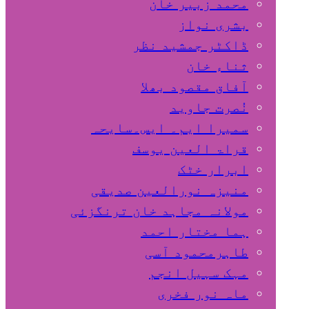
محمد زبیر خان
بشری نواز
ڈاکٹر جمشید نظر
ثناء خان
آفاق مقصود بھلا
نُصرت جاوید
سمیرا ایم۔ ایس۔سایحہ
قراۃ العین یوسف
ابرار خٹک
منیزہ نورالعین صدیقی
مولانہ مجاہد خان ترنگزئی
ہما مختار احمد
طاہرمحمود آسی
مہک سہیل انجم
ماہ نور فخری