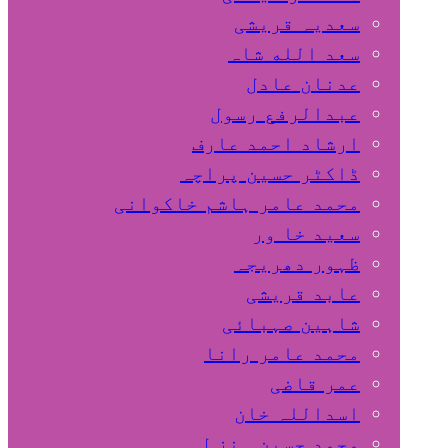
سعدیہ قریشی
سعد الله شاہ
عدنان عادل
عبدالرفع رسول
ارشاد احمد عارف
ڈاکٹر حسین پراچہ
محمد عامر ہاشم خاکوانی
سعید خا ور
ظہور دھریجہ
عابد قریشی
شاہین صہبائی
محمد عامر رانا
عمر قاضی
اسداللہ خان
محمد حسین ہنز ل