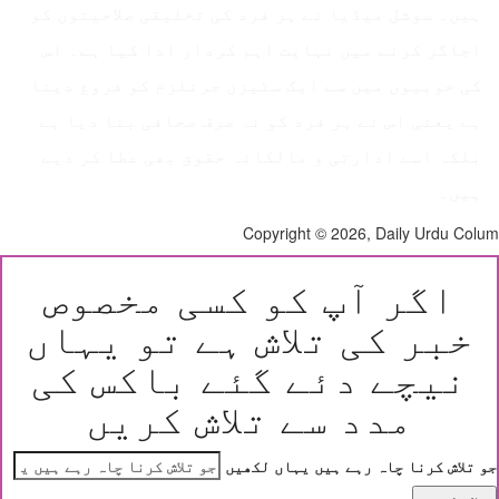
ہیں۔ سوشل میڈیا نے ہر فرد کی تخلیقی صلاحیتوں کو
اجاگر کرنے میں نہایت اہم کردار ادا کیا ہے۔ اس
کی خوبیوں میں سے ایک سٹیزن جرنلزم کو فروغ دینا
ہے یعنی اس نے ہر فرد کو نہ صرف صحافی بنا دیا ہے
بلکہ اسے ادارتی و مالکانہ حقوق بھی عطا کر دیے
ہیں۔
Copyright © 2026, Daily Urdu Co
اگر آپ کو کسی مخصوص
خبر کی تلاش ہے تو یہاں
نیچے دئے گئے باکس کی
مدد سے تلاش کریں
 تلاش کرنا چاہ رہے ہیں یہاں لکھیں