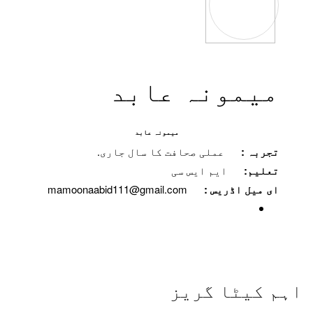
میمونہ عابد
میمونہ عابد
تجربہ :
عملی صحافت کا سال جاری.
تعلیم:
ایم ایس سی
ای میل اڈریس :
mamoonaabid111@gmail.com
اہم کیٹا گریز