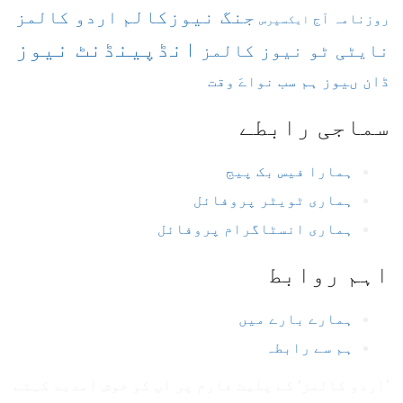
جنگ نیوزکالم
اردو کالمز
روزنامہ آج
ایکسپرس
انڈپینڈنٹ نیوز
نایٹی ٹو نیوز کالمز
ڈان ںیوز
ہم سب
نواےَ وقت
سماجی رابطے
ہمارا فیس بک پیج
ہماری ٹویٹر پروفائل
ہماری انسٹاگرام پروفائل
اہم روابط
ہمارے بارے میں
ہم سے رابطہ
’اردو کالمز‘ کے پلیٹ فارم پر آپ کو خوش آمدید کہتے