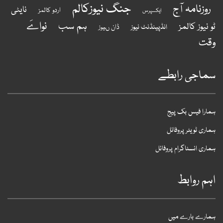
جنگ نیوزکالم
روزنامہ آج
نایٹی
اردو کالمز
ایکسپرس
ہم سب
نواےَ
و نیوز کالمز
انڈپینڈنٹ نیوز
ڈان ںیوز
قت
ماجی رابطے
مارا فیس بک پیج
ماری ٹویٹر پروفائل
ماری انسٹاگرام پروفائل
ہم روابط
مارے بارے میں