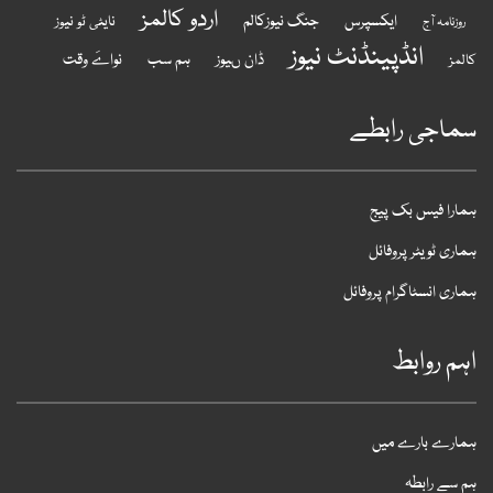
اردو کالمز
ایکسپرس
جنگ نیوزکالم
نایٹی ٹو نیوز
روزنامہ آج
انڈپینڈنٹ نیوز
ڈان ںیوز
ہم سب
نواےَ وقت
المز
ماجی رابطے
مارا فیس بک پیج
ماری ٹویٹر پروفائل
ماری انسٹاگرام پروفائل
ہم روابط
مارے بارے میں
م سے رابطہ