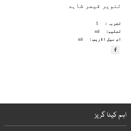
تنویر قیصر شاہد
تجربہ :
5
تعلیم:
nil
ای میل اڈریس :
nil
ہم کیٹا گریز