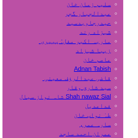
سلیم زمان خان
عبدالجبار گجر
حیدرجاویدسید
شہزاد رند
ماریہ اکبر مغل: پیپری
زیبا شہزاد
عاصم خان
Adnan Tabish
قاضی عبدالرؤف معینی
سید شارق وقار
Shah nawaz Sial شاہ نواز سیال
فداعدیل
طہٰ نواب خان
سارہ عمر،
عمران احمد ساجد