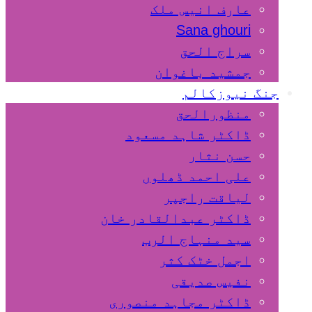
عارف انیس ملک
Sana ghouri
سراج الحق
جمشید باغوان
جنگ نیوزکالم
منظورالحق
ڈاکٹر شاہد مسعود
حسن نثار
علی احمد ڈھلوں
لیاقت راجپر
ڈاکٹر عبدالقادر خان
سید منہاج الرب
اجمل خٹک کثر
نفیس صدیقی
ڈاکٹر مجاہد منصوری