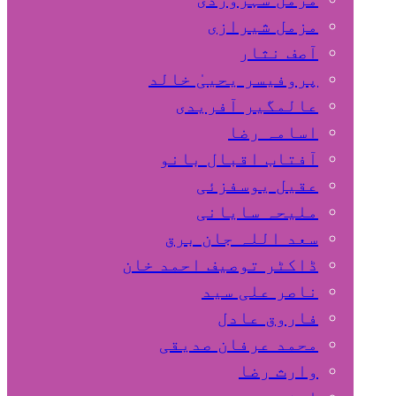
مزمل شیرازی
آصف نثار
پروفیسر یحییٰ خالد
عالمگیر آفریدی
اسامہ رضا
آفتاب اقبال بانو
عقیل یوسفزئی
ملیحہ سایانی
سعد اللہ جان برق
ڈاکٹر توصیف احمد خان
ناصر علی سید
فاروق عادل
محمد عرفان صدیقی
وارث رضا