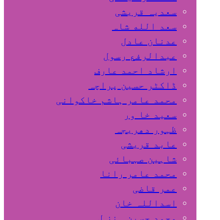
سعدیہ قریشی
سعد الله شاہ
عدنان عادل
عبدالرفع رسول
ارشاد احمد عارف
ڈاکٹر حسین پراچہ
محمد عامر ہاشم خاکوانی
سعید خا ور
ظہور دھریجہ
عابد قریشی
شاہین صہبائی
محمد عامر رانا
عمر قاضی
اسداللہ خان
محمد حسین ہنز ل