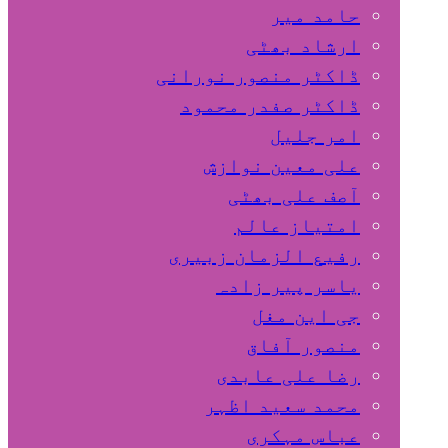
حامد میر
ارشاد بھٹی
ڈاکٹر منصور نورانی
ڈاکٹر صفدر محمود
امر جلیل
علی معین نوازش
آصف علی بھٹی
امتیاز عالم
رفیع الزمان زبیری
یاسر پیر زادہ
جی این مغل
منصور آفاق
رضا علی عابدی
محمد سعید اظہر
عباس مہکری