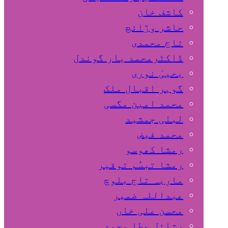
کاشف خان
حاشر وڑائچ
تاج محمدی
ڈاکٹرمحمد یار گوندل
گوہر اقبال ملک
محمد امین مگسی
لبنٰی جمشید
محمد فیض
رمشا کھوسو
رمشا تبسُم توقیر
ماریہ تاج بلوچ
عبداللہ ضمیر
محسن علی خاں
رشائل عطا محمد