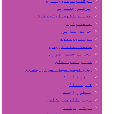
ارشد وحید چوہدری
توقیر چغتائی
عدنان اشرف ایڈووکیٹ
حامد ولید
خالد ہمایوں
نوید چودھری
محمد معاذ قریشی
مجاہد حسین طوری
میاں عمر عباس
پرو فیسر سید اسرار بخاری
ناصر سلمان
شاہد ملک
منظور احمد
مجیب الرحمٰن شامی
ایثار رانا