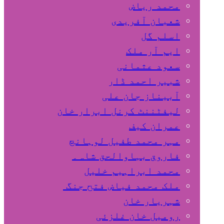
محمد ریاض
شعبان آفریدی
اسلم گل
ایم آر ملک
سعود عثمانی
شبیر احمد ڈار
آبیناز جان علی
لیفٹننٹ کرنل ابرار خان
عمران کیف
مہر محمد طفیل لوہانچ
فاروق بہاوالحق شاہ۔
محمد ابراہیم خلیل
ملک محمد فیاض فتح جنگ
شہریار خان
رومیل خان غلزئی