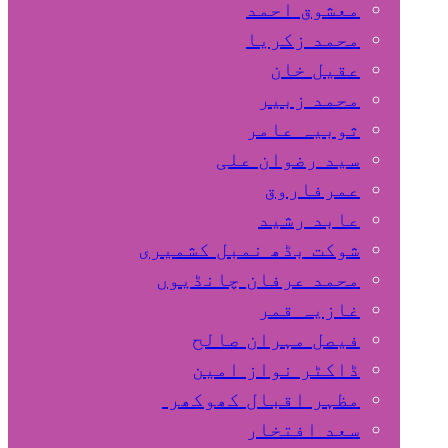
معشوق احمد
محمد زکریا
عقیل خان
محمد زبیر
ثوبیہ عامر
سید رضوان علی
عمرفاروق
عابد رشید
شوکت بڈھ نمبل کشمیری
محمد عرفان چانڈیوں
غازیہ قمر
فیصل مہران صالح
ڈاکٹر نواز امین
مظہر اقبال کھوکھر
سعد افتخار