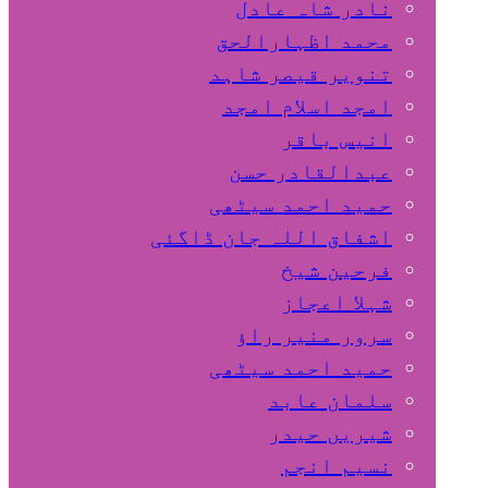
نادر شاہ عادل
محمد اظہارالحق
تنویر قیصر شاہد
امجد اسلام امجد
انیس باقر
عبدالقادر حسن
حمید احمد سیٹھی
اشفاق اللہ جان ڈاگئی
فرحین شیخ
شہلا اعجاز
سرور منیر راؤ
حمید احمد سیٹھی
سلمان عابد
شیریں حیدر
نسیم انجم