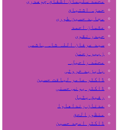
محمد سلیمان اشفاق چوهدری
حمزہ اشتیاق
مجاہد حسین طوری
عثمان احمد
حیدر نقوی
سید عرفان اللہ شاہ ہاشمی
زبیر رحمٰن
محمّد راحیل
بایزید خروٹی
ڈاکٹر عامر لیاقت حسین
ڈاکٹر یونس حسنی
رفیق پٹیل
عدنان رنداھاوا
منظورالحق
ڈاکٹر امجد حسین