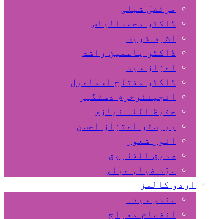
مرتضیٰ شبلی
ڈاکٹر محمدالیاس
اشرف شریف
ڈاکٹر یاسمین راشد
اعزاز سید
ڈاکٹر مفتاح اسماعیل
انجینئرخرم دستگیر
حفیظ اللہ نیازی
بیرسٹر اعتزاز احسن
انور شعور
صدیق الفاروق
سیّد ضیاء عباس
اردو کالمز
سندس سیدہ
انضمام معراج