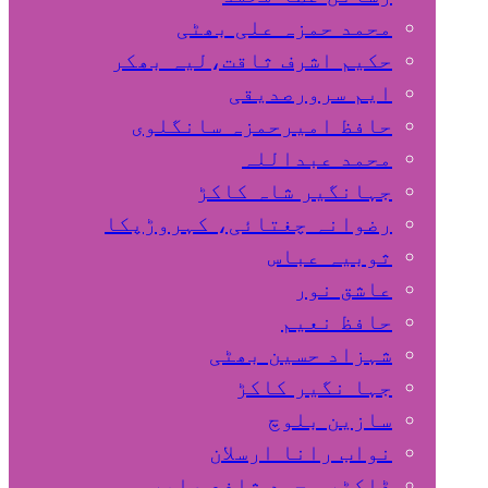
محمد حمزہ علی بھٹی
حکیم اشرف ثاقت،لیہ بھکر
ایم سرورصدیقی
حافظ امیرحمزہ سانگلوی
محمد عبداللہ
جہانگیر شاہ کاکڑ
رضوانہ چغتائی، کہروڑپکا
ثوبیہ عباس
عاشق نور
حافظ نعیم
شہزاد حسین بھٹی
جہا نگیر کاکڑ
سازین بلوچ
نواب رانا ارسلان
ڈاکٹر محمد شافع صابر