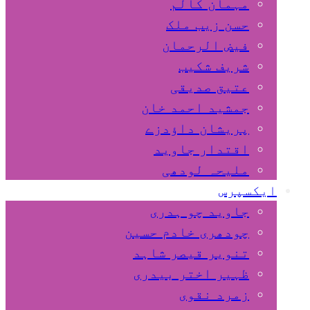
مہمان کالم
حسن زیب ملک
فیض الرحمان
شریف شکیب
عتیق صدیقی
جمشید احمد خان
پریشان داﺅدزے
اقتدار جاوید
ملیحہ لودھی
ایکسپرس
جاوید چو ہدری
چودھری خادم حسین
تنویر قیصر شاہد
ظہیر اختر بیدری
زمرد نقوی