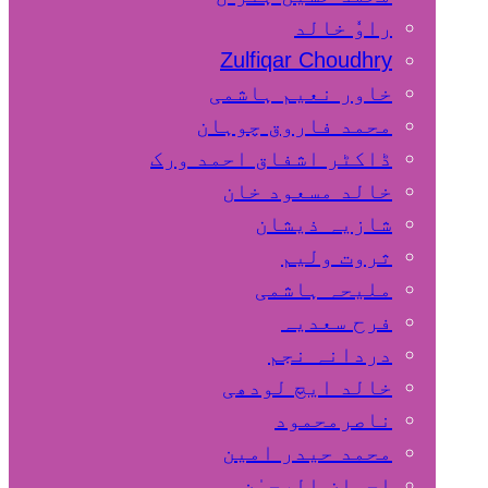
راوٗ خالد
Zulfiqar Choudhry
خاور نعیم ہاشمی
محمد فاروق چوہان
ڈاکٹر اشفاق احمد ورک
خالد مسعود خان
شازیہ ذیشان
ثروت ولیم
ملیحہ ہاشمی
فرح سعدیہ
دردانہ نجم
خالد ایچ لودھی
ناصرمحمود
محمد حیدر امین
احسان الرحمٰن