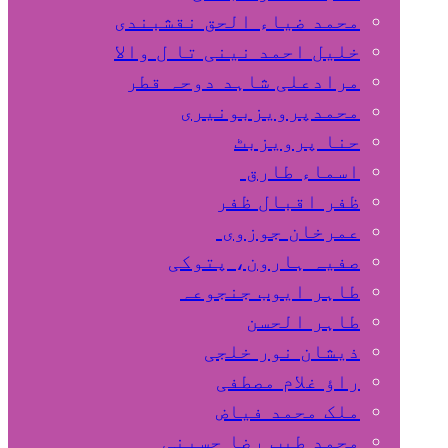
محمد ضیاء الحق نقشبندی
خلیل احمد نینی تا ل والا
مرادعلی شاہد دوحہ قطر
محمدپرویزبونیری
حنا پرویزبٹ
اسماء طارق
ظفر اقبال ظفر
عمرخان جوزوی
صفیہ ہارون، پتوکی
طاہر ایوب جنجوعہ
طاہر الحسن
ذیشان نور خلجی
راﺅ غلام مصطفی
ملک محمد فیاض
محمد طیب رضا حسینی