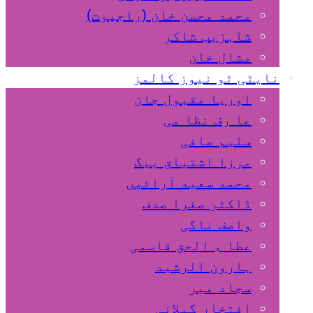
محمد محسن خان (راجپوت)
شاہزیب شاکر
مشال خان
نایٹی ٹو نیوز کالمز
اوریا مقبول جان
عا رف نظا می
سلیم صافی
مرزا اشتیاق بیگ
محمد سعید آرائیں
ڈاکٹر صغرا صدف
واصف ناگی
عطا ء الحق قاسمی
ہارون الرشید
سجاد میر
افتخار گیلانی