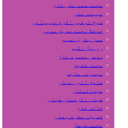
محمد سعد علی خان
مبینہ علی
شیخ توقیر اکرم حبیبانی
حافظ محمد صدیق مدنی
مسز بشریٰ نسیم
روہیل اکبر
ناصر محمود ناز
محمد شفیق
میمونہ عابد
صادق انور میاں
عبدالستار
ضیاء الرحمان ضیاء
خالد خان
خدیجہ عشرت بھلی
محمد فیصل