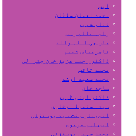
آیب
محمد نعمان سلطان
ثناء شبیر
راجہ عالم زیب
ماں جی اللہ والے
ناصرعباس شمیم
ڈاکٹر رحمت عزیز خان چترالی
محمد ثاقب
محمد سعید ارشد
ساجد خان
ڈاکٹر لبنی ظہیر
سیدہ سنمبلہ بخاری
انجینئر بخت سید یوسفزئی
ایس ایم مرموی
محمد سہیل یوسفزئی