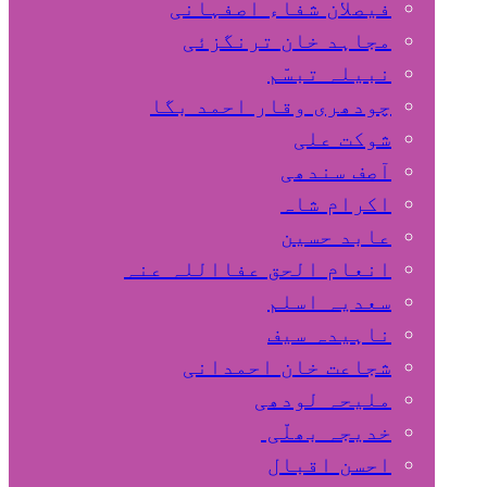
فیصلان شفاء اصفہانی
مجاہد خان ترنگزئی
نبیلہ تبسّم
چودھری وقار احمد بگا
شوکت علی
آصف سندھی
اکرام شاہ
عابد حسین
انعام الحق عفااللہ عنہ
سعدیہ اسلم
ناہیدہ سیف
شجاعت خان احمدانی
ملیحہ لودھی
خدیجہ بھلّی
احسن اقبال