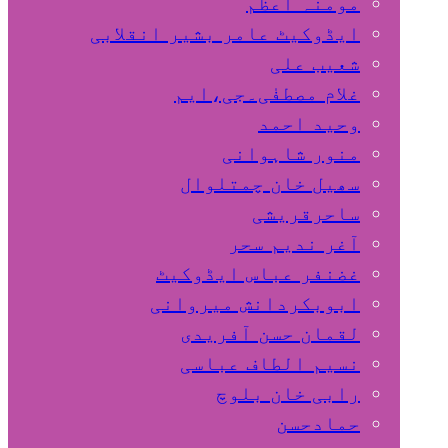
مومنہ اعظم
ایڈوکیٹ عامر بشیر انقلابی
شعیب علی
غلام مصطفٰی۔جی،ایم
وحید احمد
منور شاہوانی
سھیل خان چمتلوال
ساحرقریشی
آغر ندیم سحر
غضنفر عباس ایڈوکیٹ
ابوبکردانش میروانی
لقمان حسن آفریدی
نسیم الطاف عباسی
رابی خان بلوچ
حمادحسن