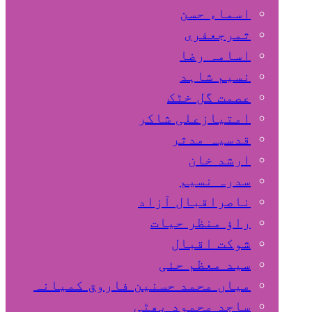
اسماء حسن
ثمرجعفری
اسامہ رضا
نسیم شاہد
عصمت گل خٹک
امتیازعلی شاکر
قدسیہ مدثر
ارشد خان
سدرہ نسیم
ناصراقبال آزاد
راؤ منظر حیات
شوکت اقبال
سید معظم حئی
میاں محمد حسنین فاروق کمیانہ
ساجد محمود بھٹی