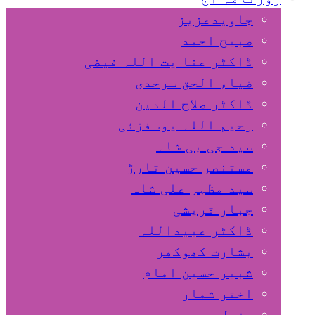
جاویدعزیز
صبیح احمد
ڈاکٹر عنا یت اللہ فیضی
ضیاء الحق سرحدی
ڈاکٹر صلاح الدین
رحیم اللہ یوسفزئی
سید جی بی شاہ
مستنصر حسین تارڑ
سید مظہر علی شاہ
جبار قریشی
ڈاکٹر عبیداللہ
بشارت کھوکھر
شبیر حسین امام
اختر شمار
مزمل سہروردی