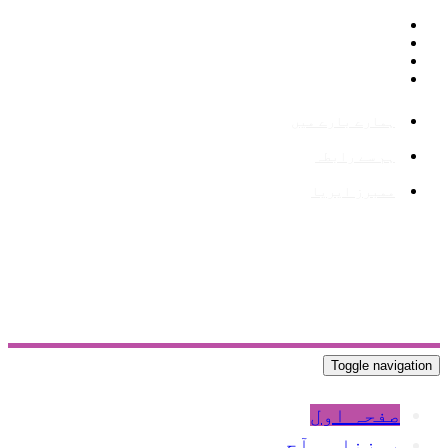
ہمارے بارے میں
ہم سے رابطہ
ممبرز ایریا
Toggle navigation
صفحہ اول
روزنامہ آج