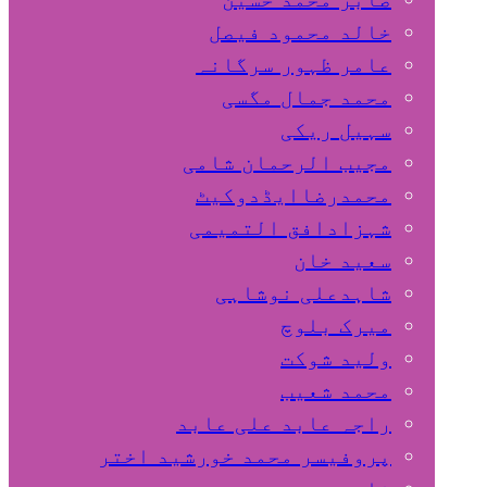
خالد محمود فیصل
عامر ظہور سرگانہ
محمد جمال مگسی
سہیل ريكی
مجیب الرحمان شامی
محمدرضاایڈدوکیٹ
شہزادافق التمیمی
سعید خان
شاہدعلی نوشاہی
میرک بلوچ
ولید شوکت
محمد شعیب
راجہ عابد علی عابد
پروفیسر محمد خورشید اختر