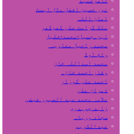
ناصرحمید
نور حسین افضل مڈل ایسٹ
امان اللہ
ملک کرامت علی کھوکھر
ابن۔جمیل-محمد-خلیل
محمد راحیل معاویہ
رام اوڈ
محمد اسداللہ خان
وقار احمد خان۔
احمد علی کورار
ذمران علی
علامہ محمد عبد الصبور فیضی
زاہد چوہدری
سجاد وریاہ
عبدالکریم