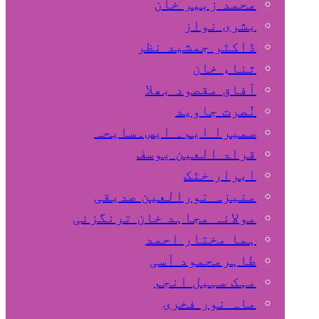
محمد زبیر خان
بشری نواز
ڈاکٹر جمشید نظر
ثناء خان
آفاق مقصود بھلا
نُصرت جاوید
سمیرا ایم۔ ایس۔سایحہ
قراۃ العین یوسف
ابرار خٹک
منیزہ نورالعین صدیقی
مولانہ مجاہد خان ترنگزئی
ہما مختار احمد
طاہرمحمود آسی
مہک سہیل انجم
ماہ نور فخری