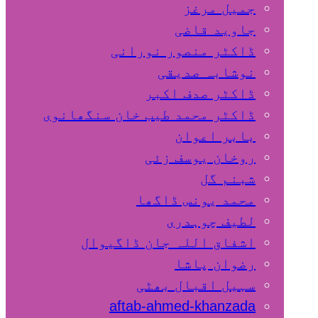
جمیل مرغز
جاوید قاضی
ڈاکٹر منصور نورانی
نوشابہ صدیقی
ڈاکٹر صدف اکبر
ڈاکٹر محمد طیب خان سنگھانوی
بابر اعوان
روخان یوسف زئی
شبنم گل
محمد یونس ڈاگھا
لطیف چوہدری
اشفاق اللہ جان ڈاگیوال
رضوان پاشا
سہیل اقبال بھٹی
aftab-ahmed-khanzada