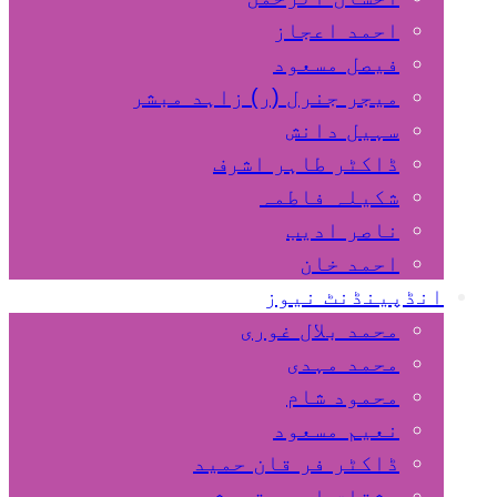
احمد اعجاز
فیصل مسعود
میجر جنرل (ر) زاہد مبشر
سہیل دانش
ڈاکٹر طاہر اشرف
شکیلہ فاطمہ
ناصر ادیب
احمد خان
انڈپینڈنٹ نیوز
محمد بلال غوری
محمد مہدی
محمود شام
نعیم مسعود
ڈاکٹر فر قان حمید
مشتاق احمد قریشی