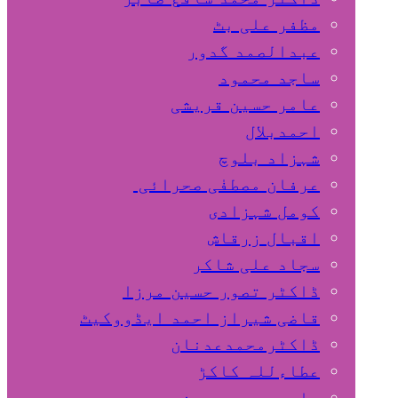
مظفر علی بٹ
عبدالصمد گدور
ساجد محمود
عامر حسین قریشی
اﺣﻤﺪﺑﻼل
شہزاد بلوچ
عرفان مصطفٰی صحرائی
کومل شہزادی
اقبال زرقاش
سجاد علی شاکر
ڈاکٹر تصور حسین مرزا
قاضی شیراز احمد ایڈووکیٹ
ڈاکٹرمحمدعدنان
عطاءللہ کاکڑ
صابر محمد حسین