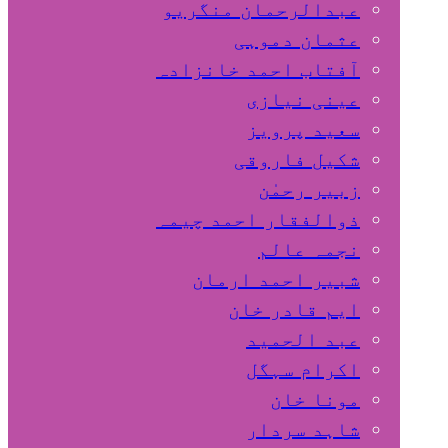
عبدالرحمان منگریو
عثمان دموہی
آفتاب احمد خانزادہ
عینی نیازی
سعید پرویز
شکیل فاروقی
زبیر رحمٰن
ذوالفقار احمد چیمہ
نجمہ عالم
شبیر احمد ارمان
ایم قادر خان
عبد الحمید
اکرام سہگل
مونا خان
شاہد سردار