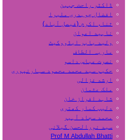
ڈاکٹر راحت جبین
افضال چوہدری ملیرا
ثناء اکرم (فیصل آباد)
ناہید اعوان
ولید بابر ایڈووکیٹ
ماریہ الطاف
نصرت عباس داسو
حکیم سید محمد محمود سہارنپوری
ارشد غزالی
ملک عثمان
شاہد افراز خان
دلیپ کمار کھتری
محمد سجاد آہیر
سید نورالحسن گیلانی
Prof M Abdullah Bhatti