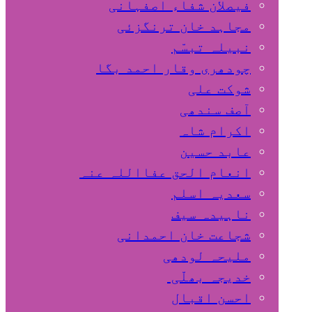
فیصلان شفاء اصفہانی
مجاہد خان ترنگزئی
نبیلہ تبسّم
چودھری وقار احمد بگا
شوکت علی
آصف سندھی
اکرام شاہ
عابد حسین
انعام الحق عفااللہ عنہ
سعدیہ اسلم
ناہیدہ سیف
شجاعت خان احمدانی
ملیحہ لودھی
خدیجہ بھلّی
احسن اقبال