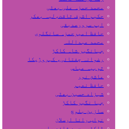
محمد حمزہ علی بھٹی
حکیم اشرف ثاقت،لیہ بھکر
ایم سرورصدیقی
حافظ امیرحمزہ سانگلوی
محمد عبداللہ
جہانگیر شاہ کاکڑ
رضوانہ چغتائی، کہروڑپکا
ثوبیہ عباس
عاشق نور
حافظ نعیم
شہزاد حسین بھٹی
جہا نگیر کاکڑ
سازین بلوچ
نواب رانا ارسلان
ڈاکٹر محمد شافع صابر