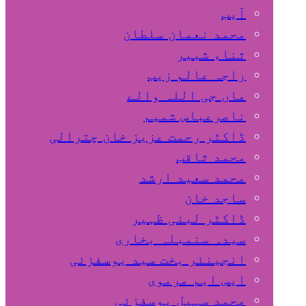
آیب
محمد نعمان سلطان
ثناء شبیر
راجہ عالم زیب
ماں جی اللہ والے
ناصرعباس شمیم
ڈاکٹر رحمت عزیز خان چترالی
محمد ثاقب
محمد سعید ارشد
ساجد خان
ڈاکٹر لبنی ظہیر
سیدہ سنمبلہ بخاری
انجینئر بخت سید یوسفزئی
ایس ایم مرموی
محمد سہیل یوسفزئی