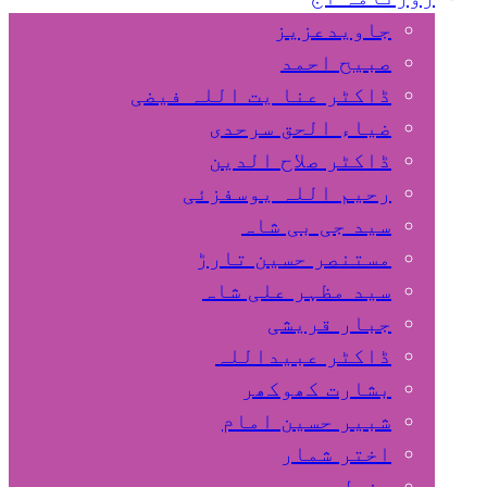
جاویدعزیز
صبیح احمد
ڈاکٹر عنا یت اللہ فیضی
ضیاء الحق سرحدی
ڈاکٹر صلاح الدین
رحیم اللہ یوسفزئی
سید جی بی شاہ
مستنصر حسین تارڑ
سید مظہر علی شاہ
جبار قریشی
ڈاکٹر عبیداللہ
بشارت کھوکھر
شبیر حسین امام
اختر شمار
مزمل سہروردی