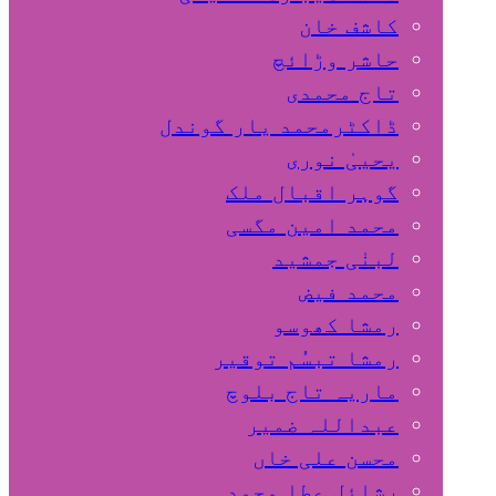
کاشف خان
حاشر وڑائچ
تاج محمدی
ڈاکٹرمحمد یار گوندل
گوہر اقبال ملک
محمد امین مگسی
لبنٰی جمشید
محمد فیض
رمشا کھوسو
رمشا تبسُم توقیر
ماریہ تاج بلوچ
عبداللہ ضمیر
محسن علی خاں
رشائل عطا محمد