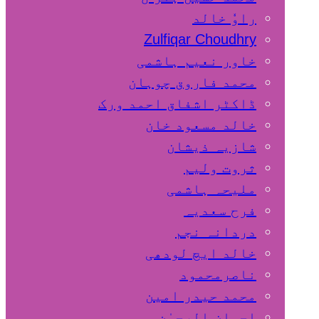
راوٗ خالد
Zulfiqar Choudhry
خاور نعیم ہاشمی
محمد فاروق چوہان
ڈاکٹر اشفاق احمد ورک
خالد مسعود خان
شازیہ ذیشان
ثروت ولیم
ملیحہ ہاشمی
فرح سعدیہ
دردانہ نجم
خالد ایچ لودھی
ناصرمحمود
محمد حیدر امین
احسان الرحمٰن