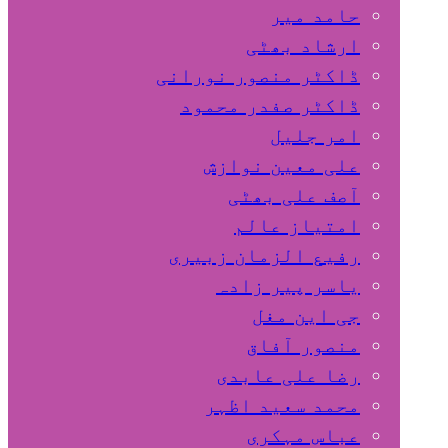
حامد میر
ارشاد بھٹی
ڈاکٹر منصور نورانی
ڈاکٹر صفدر محمود
امر جلیل
علی معین نوازش
آصف علی بھٹی
امتیاز عالم
رفیع الزمان زبیری
یاسر پیر زادہ
جی این مغل
منصور آفاق
رضا علی عابدی
محمد سعید اظہر
عباس مہکری