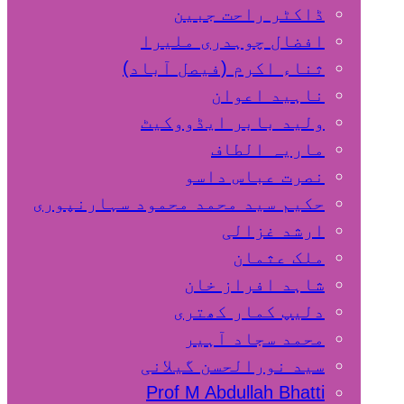
ڈاکٹر راحت جبین
افضال چوہدری ملیرا
ثناء اکرم (فیصل آباد)
ناہید اعوان
ولید بابر ایڈووکیٹ
ماریہ الطاف
نصرت عباس داسو
حکیم سید محمد محمود سہارنپوری
ارشد غزالی
ملک عثمان
شاہد افراز خان
دلیپ کمار کھتری
محمد سجاد آہیر
سید نورالحسن گیلانی
Prof M Abdullah Bhatti