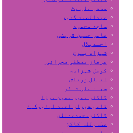
مظفر علی بٹ
عبدالصمد گدور
ساجد محمود
عامر حسین قریشی
اﺣﻤﺪﺑﻼل
شہزاد بلوچ
عرفان مصطفٰی صحرائی
کومل شہزادی
اقبال زرقاش
سجاد علی شاکر
ڈاکٹر تصور حسین مرزا
قاضی شیراز احمد ایڈووکیٹ
ڈاکٹرمحمدعدنان
عطاءللہ کاکڑ
صابر محمد حسین