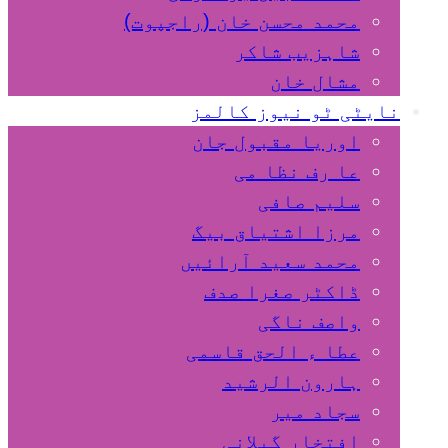
محمد محسن خان (راجپوت)
شاہزیب شاکر
مشال خان
نایٹی ٹو نیوز کالمز
اوریا مقبول جان
عا رف نظا می
سلیم صافی
مرزا اشتیاق بیگ
محمد سعید آرائیں
ڈاکٹر صغرا صدف
واصف ناگی
عطا ء الحق قاسمی
ہارون الرشید
سجاد میر
افتخار گیلانی