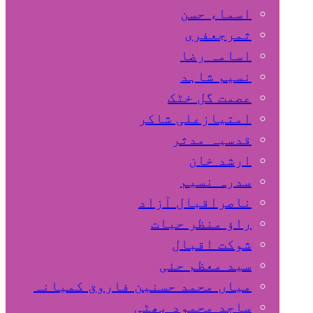
اسماء حسن
ثمرجعفری
اسامہ رضا
نسیم شاہد
عصمت گل خٹک
امتیازعلی شاکر
قدسیہ مدثر
ارشد خان
سدرہ نسیم
ناصراقبال آزاد
راؤ منظر حیات
شوکت اقبال
سید معظم حئی
میاں محمد حسنین فاروق کمیانہ
ساجد محمود بھٹی