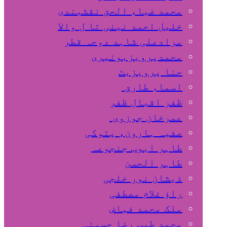
محمد ضیاء الحق نقشبندی
خلیل احمد نینی تا ل والا
مرادعلی شاہد دوحہ قطر
محمدپرویزبونیری
حنا پرویزبٹ
اسماء طارق
ظفر اقبال ظفر
عمرخان جوزوی
صفیہ ہارون، پتوکی
طاہر ایوب جنجوعہ
طاہر الحسن
ذیشان نور خلجی
راﺅ غلام مصطفی
ملک محمد فیاض
محمد طیب رضا حسینی