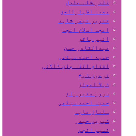
نادر شاہ عادل
محمد اظہارالحق
تنویر قیصر شاہد
امجد اسلام امجد
انیس باقر
عبدالقادر حسن
حمید احمد سیٹھی
اشفاق اللہ جان ڈاگئی
فرحین شیخ
شہلا اعجاز
سرور منیر راؤ
حمید احمد سیٹھی
سلمان عابد
شیریں حیدر
نسیم انجم