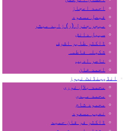
احمد اعجاز
فیصل مسعود
میجر جنرل (ر) زاہد مبشر
سہیل دانش
ڈاکٹر طاہر اشرف
شکیلہ فاطمہ
ناصر ادیب
احمد خان
انڈپینڈنٹ نیوز
محمد بلال غوری
محمد مہدی
محمود شام
نعیم مسعود
ڈاکٹر فر قان حمید
مشتاق احمد قریشی