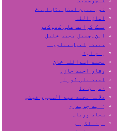
ناصرحمید
نور حسین افضل مڈل ایسٹ
امان اللہ
ملک کرامت علی کھوکھر
ابن۔جمیل-محمد-خلیل
محمد راحیل معاویہ
رام اوڈ
محمد اسداللہ خان
وقار احمد خان۔
احمد علی کورار
ذمران علی
علامہ محمد عبد الصبور فیضی
زاہد چوہدری
سجاد وریاہ
عبدالکریم