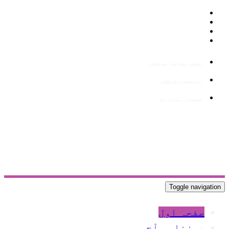
ہمارے بارے میں
ہم سے رابطہ
ممبرز ایریا
Toggle navigation
صفحہ اول
روزنامہ آج