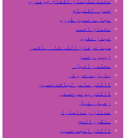
محمد سلیمان اشفاق چوهدری
حمزہ اشتیاق
مجاہد حسین طوری
عثمان احمد
حیدر نقوی
سید عرفان اللہ شاہ ہاشمی
زبیر رحمٰن
محمّد راحیل
بایزید خروٹی
ڈاکٹر عامر لیاقت حسین
ڈاکٹر یونس حسنی
رفیق پٹیل
عدنان رنداھاوا
منظورالحق
ڈاکٹر امجد حسین