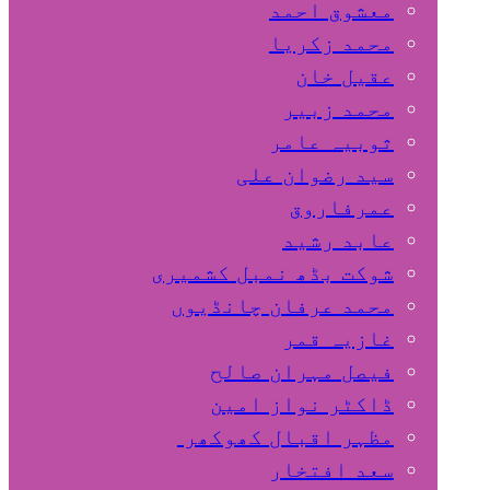
معشوق احمد
محمد زکریا
عقیل خان
محمد زبیر
ثوبیہ عامر
سید رضوان علی
عمرفاروق
عابد رشید
شوکت بڈھ نمبل کشمیری
محمد عرفان چانڈیوں
غازیہ قمر
فیصل مہران صالح
ڈاکٹر نواز امین
مظہر اقبال کھوکھر
سعد افتخار