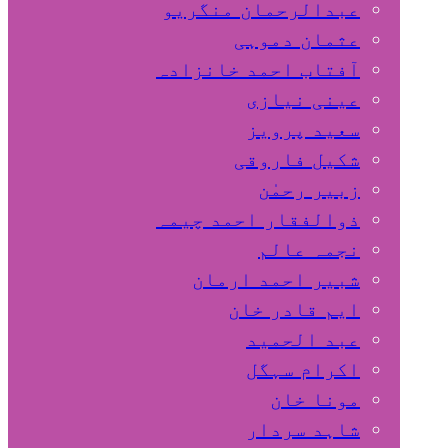
عبدالرحمان منگریو
عثمان دموہی
آفتاب احمد خانزادہ
عینی نیازی
سعید پرویز
شکیل فاروقی
زبیر رحمٰن
ذوالفقار احمد چیمہ
نجمہ عالم
شبیر احمد ارمان
ایم قادر خان
عبد الحمید
اکرام سہگل
مونا خان
شاہد سردار