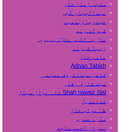
سلیم زمان خان
عبدالجبار گجر
حیدرجاویدسید
شہزاد رند
ماریہ اکبر مغل: پیپری
زیبا شہزاد
عاصم خان
Adnan Tabish
قاضی عبدالرؤف معینی
سید شارق وقار
Shah nawaz Sial شاہ نواز سیال
فداعدیل
طہٰ نواب خان
سارہ عمر،
عمران احمد ساجد