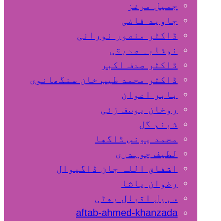
جمیل مرغز
جاوید قاضی
ڈاکٹر منصور نورانی
نوشابہ صدیقی
ڈاکٹر صدف اکبر
ڈاکٹر محمد طیب خان سنگھانوی
بابر اعوان
روخان یوسف زئی
شبنم گل
محمد یونس ڈاگھا
لطیف چوہدری
اشفاق اللہ جان ڈاگیوال
رضوان پاشا
سہیل اقبال بھٹی
aftab-ahmed-khanzada