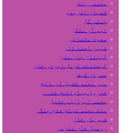
محمد ریاض
شعبان آفریدی
اسلم گل
ایم آر ملک
سعود عثمانی
شبیر احمد ڈار
آبیناز جان علی
لیفٹننٹ کرنل ابرار خان
عمران کیف
مہر محمد طفیل لوہانچ
فاروق بہاوالحق شاہ۔
محمد ابراہیم خلیل
ملک محمد فیاض فتح جنگ
شہریار خان
رومیل خان غلزئی