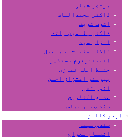
مرتضیٰ شبلی
ڈاکٹر محمدالیاس
اشرف شریف
ڈاکٹر یاسمین راشد
اعزاز سید
ڈاکٹر مفتاح اسماعیل
انجینئرخرم دستگیر
حفیظ اللہ نیازی
بیرسٹر اعتزاز احسن
انور شعور
صدیق الفاروق
سیّد ضیاء عباس
اردو کالمز
سندس سیدہ
انضمام معراج