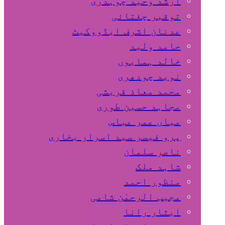
ارشد وحید چوہدری
توقیر چغتائی
عدنان اشرف ایڈووکیٹ
حامد ولید
خالد ہمایوں
نوید چودھری
محمد معاذ قریشی
مجاہد حسین طوری
میاں عمر عباس
پرو فیسر سید اسرار بخاری
ناصر سلمان
شاہد ملک
منظور احمد
مجیب الرحمٰن شامی
ایثار رانا