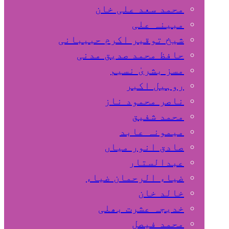
محمد سعد علی خان
مبینہ علی
شیخ توقیر اکرم حبیبانی
حافظ محمد صدیق مدنی
مسز بشریٰ نسیم
روہیل اکبر
ناصر محمود ناز
محمد شفیق
میمونہ عابد
صادق انور میاں
عبدالستار
ضیاء الرحمان ضیاء
خالد خان
خدیجہ عشرت بھلی
محمد فیصل