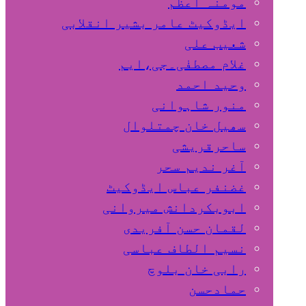
مومنہ اعظم
ایڈوکیٹ عامر بشیر انقلابی
شعیب علی
غلام مصطفٰی۔جی،ایم
وحید احمد
منور شاہوانی
سھیل خان چمتلوال
ساحرقریشی
آغر ندیم سحر
غضنفر عباس ایڈوکیٹ
ابوبکردانش میروانی
لقمان حسن آفریدی
نسیم الطاف عباسی
رابی خان بلوچ
حمادحسن