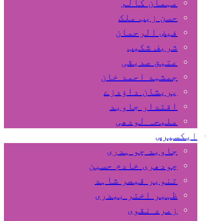
مہمان کالم
حسن زیب ملک
فیض الرحمان
شریف شکیب
عتیق صدیقی
جمشید احمد خان
پریشان داﺅدزے
اقتدار جاوید
ملیحہ لودھی
ایکسپرس
جاوید چو ہدری
چودھری خادم حسین
تنویر قیصر شاہد
ظہیر اختر بیدری
زمرد نقوی