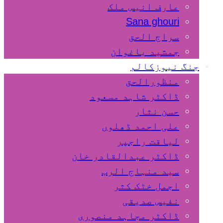
عارف انیس ملک
Sana ghouri
سراج الحق
جمشید باغوان
جنگ نیوزکالم
منظورالحق
ڈاکٹر شاہد مسعود
حسن نثار
علی احمد ڈھلوں
لیاقت راجپر
ڈاکٹر عبدالقادر خان
سید منہاج الرب
اجمل خٹک کثر
نفیس صدیقی
ڈاکٹر مجاہد منصوری