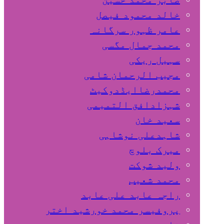
خالد محمود فیصل
عامر ظہور سرگانہ
محمد جمال مگسی
سہیل ريكی
مجیب الرحمان شامی
محمدرضاایڈدوکیٹ
شہزادافق التمیمی
سعید خان
شاہدعلی نوشاہی
میرک بلوچ
ولید شوکت
محمد شعیب
راجہ عابد علی عابد
پروفیسر محمد خورشید اختر