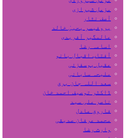
مزمل شیرازی
آصف نثار
پروفیسر یحییٰ خالد
عالمگیر آفریدی
اسامہ رضا
آفتاب اقبال بانو
عقیل یوسفزئی
ملیحہ سایانی
سعد اللہ جان برق
ڈاکٹر توصیف احمد خان
ناصر علی سید
فاروق عادل
محمد عرفان صدیقی
وارث رضا