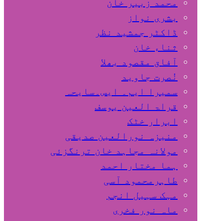
محمد زبیر خان
بشری نواز
ڈاکٹر جمشید نظر
ثناء خان
آفاق مقصود بھلا
نُصرت جاوید
سمیرا ایم۔ ایس۔سایحہ
قراۃ العین یوسف
ابرار خٹک
منیزہ نورالعین صدیقی
مولانہ مجاہد خان ترنگزئی
ہما مختار احمد
طاہرمحمود آسی
مہک سہیل انجم
ماہ نور فخری