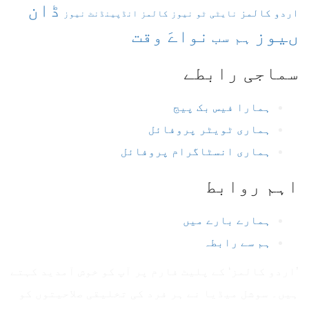
ڈان
اردو کالمز
نایٹی ٹو نیوز کالمز
انڈپینڈنٹ نیوز
ںیوز
نواےَ وقت
ہم سب
سماجی رابطے
ہمارا فیس بک پیج
ہماری ٹویٹر پروفائل
ہماری انسٹاگرام پروفائل
اہم روابط
ہمارے بارے میں
ہم سے رابطہ
’اردو کالمز‘ کے پلیٹ فارم پر آپ کو خوش آمدید کہتے
ہیں۔ سوشل میڈیا نے ہر فرد کی تخلیقی صلاحیتوں کو