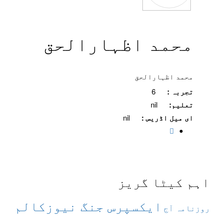
محمد اظہارالحق
محمد اظہارالحق
تجربہ :
6
تعلیم:
nil
ای میل اڈریس :
nil
اہم کیٹا گریز
ایکسپرس
جنگ نیوزکالم
روزنامہ آج