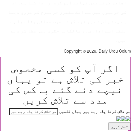
اجاگر کرنے میں نہایت اہم کردار ادا کیا ہے۔ اس
کی خوبیوں میں سے ایک سٹیزن جرنلزم کو فروغ دینا
ہے یعنی اس نے ہر فرد کو نہ صرف صحافی بنا دیا ہے
بلکہ اسے ادارتی و مالکانہ حقوق بھی عطا کر دیے
ہیں۔
Copyright © 2026, Daily Urdu Co
اگر آپ کو کسی مخصوص
خبر کی تلاش ہے تو یہاں
نیچے دئے گئے باکس کی
مدد سے تلاش کریں
 تلاش کرنا چاہ رہے ہیں یہاں لکھیں