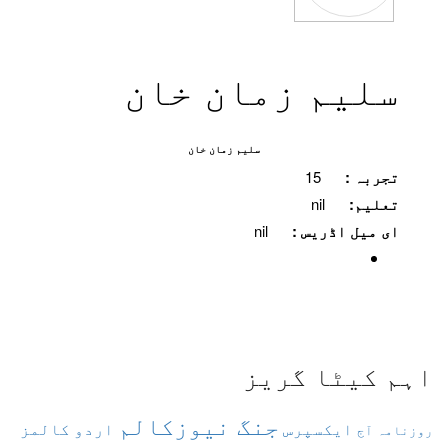
سلیم زمان خان
سلیم زمان خان
تجربہ :
15
تعلیم:
nil
ای میل اڈریس :
nil
اہم کیٹا گریز
جنگ نیوزکالم
ایکسپرس
اردو کالمز
روزنامہ آج