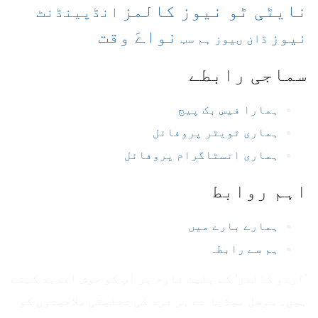
نایٹی ٹو نیوز کالمز
انڈپینڈنٹ
نواےَ وقت
نیوز
ڈان ںیوز
ہم سب
سماجی رابطے
ہمارا فیس بک پیج
ہماری ٹویٹر پروفائل
ہماری انسٹاگرام پروفائل
اہم روابط
ہمارے بارے میں
ہم سے رابطہ
’اردو کالمز‘ کے پلیٹ فارم پر آپ کو خوش آمدید کہتے
ہیں۔ سوشل میڈیا نے ہر فرد کی تخلیقی صلاحیتوں کو