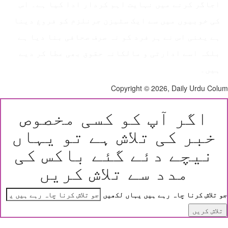
اجاگر کرنے میں نہایت اہم کردار ادا کیا ہے۔ اس
کی خوبیوں میں سے ایک سٹیزن جرنلزم کو فروغ دینا
ہے یعنی اس نے ہر فرد کو نہ صرف صحافی بنا دیا ہے
بلکہ اسے ادارتی و مالکانہ حقوق بھی عطا کر دیے
ہیں۔
Copyright © 2026, Daily Urdu Co
اگر آپ کو کسی مخصوص
خبر کی تلاش ہے تو یہاں
نیچے دئے گئے باکس کی
مدد سے تلاش کریں
 تلاش کرنا چاہ رہے ہیں یہاں لکھیں