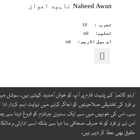
Naheed Awan ناہید اعوان
تجربہ :
10
تعلیم:
nil
ای میل اڈریس :
nil
’اردو کالمز‘ کے پلیٹ فارم پر آپ کو خوش آمدید کہتے ہیں۔ سوشل میڈ
ہر فرد کی تخلیقی صلاحیتوں کو اجاگر کرنے میں نہایت اہم کردار ادا ک
ہے۔ اس کی خوبیوں میں سے ایک سٹیزن جرنلزم کو فروغ دینا ہے یع
اس نے ہر فرد کو نہ صرف صحافی بنا دیا ہے بلکہ اسے ادارتی و مالکان
حقوق بھی عطا کر دیے ہیں۔