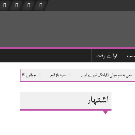
سب
نواےَ وقت
منی بدنام ہوئی ڈارلنگ تیرے لیے
نعرہ باز قوم
جوانوں کا بوڑھا ملک
اشتہار