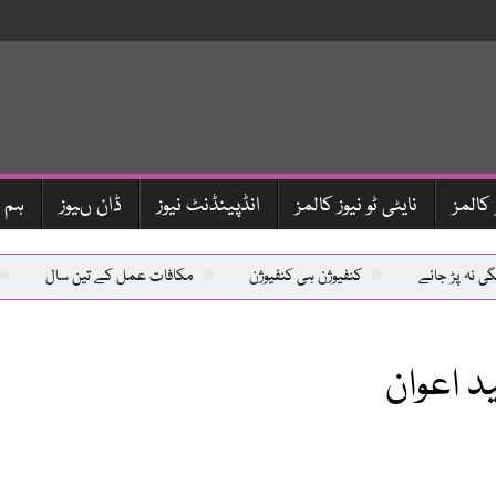
 کالمز
نایٹی ٹو نیوز کالمز
انڈپینڈنٹ نیوز
ڈان ںیوز
ہم 
ی نہ پڑ جائے
کنفیوژن ہی کنفیوژن
مکافات عمل کے تین سال
ید اعوان