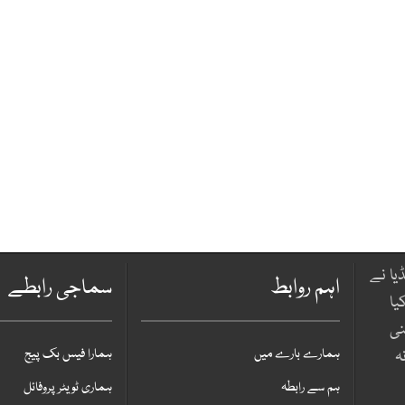
یا نے
اہم روابط
سماجی رابطے
یا
نی
ہمارے بارے میں
ہمارا فیس بک پیج
ہ
ہم سے رابطہ
ہماری ٹویٹر پروفائل