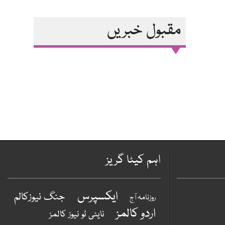
مقبول خبریں
اہم کیٹا گریز
ایکسپرس
جنگ نیوزکالم
روزنامہ آج
اردو کالمز
نایٹی ٹو نیوز کالمز