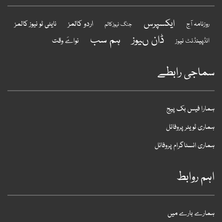
ایکسپرس
اردو کالمز
نایٹی ٹو نیوز کالمز
روزنامہ آج
جنگ نیوزکالم
ہم سب
ڈان ںیوز
نواےَ وقت
انڈپینڈنٹ نیوز
ماجی رابطے
مارا فیس بک پیج
ماری ٹویٹر پروفائل
ماری انسٹاگرام پروفائل
ہم روابط
مارے بارے میں