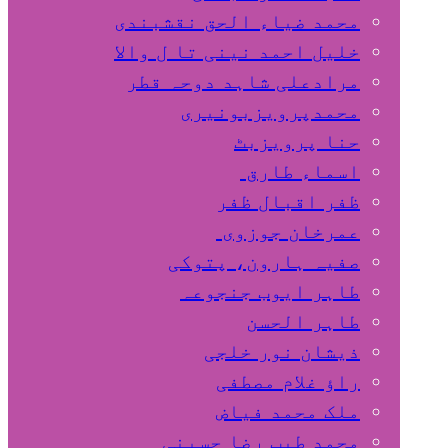
محمد ضیاء الحق نقشبندی
خلیل احمد نینی تا ل والا
مرادعلی شاہد دوحہ قطر
محمدپرویزبونیری
حنا پرویزبٹ
اسماء طارق
ظفر اقبال ظفر
عمرخان جوزوی
صفیہ ہارون، پتوکی
طاہر ایوب جنجوعہ
طاہر الحسن
ذیشان نور خلجی
راﺅ غلام مصطفی
ملک محمد فیاض
محمد طیب رضا حسینی