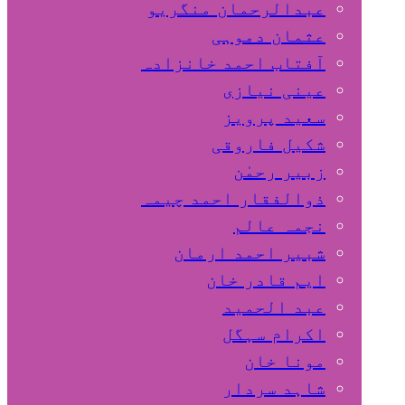
عبدالرحمان منگریو
عثمان دموہی
آفتاب احمد خانزادہ
عینی نیازی
سعید پرویز
شکیل فاروقی
زبیر رحمٰن
ذوالفقار احمد چیمہ
نجمہ عالم
شبیر احمد ارمان
ایم قادر خان
عبد الحمید
اکرام سہگل
مونا خان
شاہد سردار