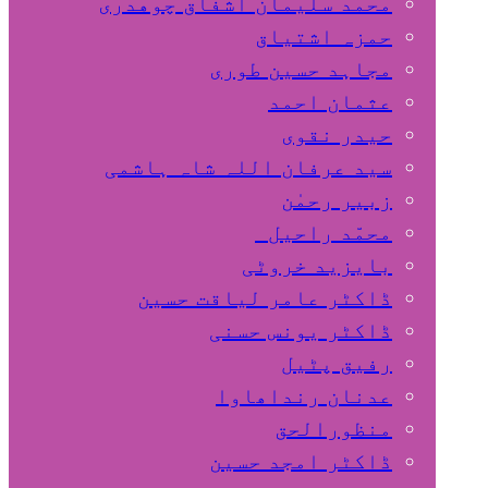
محمد سلیمان اشفاق چوهدری
حمزہ اشتیاق
مجاہد حسین طوری
عثمان احمد
حیدر نقوی
سید عرفان اللہ شاہ ہاشمی
زبیر رحمٰن
محمّد راحیل
بایزید خروٹی
ڈاکٹر عامر لیاقت حسین
ڈاکٹر یونس حسنی
رفیق پٹیل
عدنان رنداھاوا
منظورالحق
ڈاکٹر امجد حسین