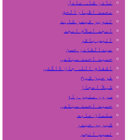
نادر شاہ عادل
محمد اظہارالحق
تنویر قیصر شاہد
امجد اسلام امجد
انیس باقر
عبدالقادر حسن
حمید احمد سیٹھی
اشفاق اللہ جان ڈاگئی
فرحین شیخ
شہلا اعجاز
سرور منیر راؤ
حمید احمد سیٹھی
سلمان عابد
شیریں حیدر
نسیم انجم