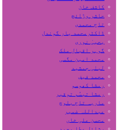
کاشف خان
حاشر وڑائچ
تاج محمدی
ڈاکٹرمحمد یار گوندل
گوہر اقبال ملک
محمد امین مگسی
لبنٰی جمشید
محمد فیض
رمشا کھوسو
رمشا تبسُم توقیر
ماریہ تاج بلوچ
عبداللہ ضمیر
محسن علی خاں
رشائل عطا محمد