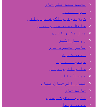
محمد سعد علی خان
مبینہ علی
شیخ توقیر اکرم حبیبانی
حافظ محمد صدیق مدنی
مسز بشریٰ نسیم
روہیل اکبر
ناصر محمود ناز
محمد شفیق
میمونہ عابد
صادق انور میاں
عبدالستار
ضیاء الرحمان ضیاء
خالد خان
خدیجہ عشرت بھلی
محمد فیصل