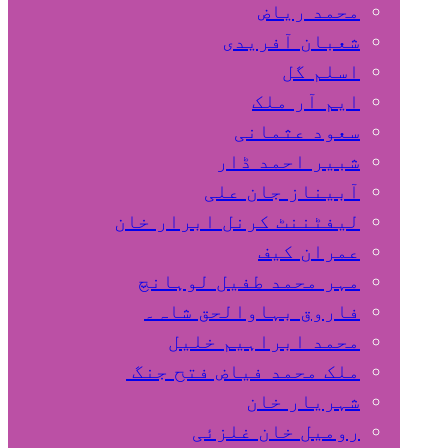
محمد ریاض
شعبان آفریدی
اسلم گل
ایم آر ملک
سعود عثمانی
شبیر احمد ڈار
آبیناز جان علی
لیفٹننٹ کرنل ابرار خان
عمران کیف
مہر محمد طفیل لوہانچ
فاروق بہاوالحق شاہ۔
محمد ابراہیم خلیل
ملک محمد فیاض فتح جنگ
شہریار خان
رومیل خان غلزئی