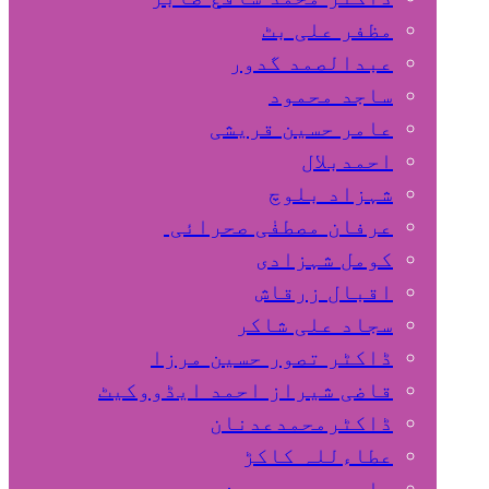
مظفر علی بٹ
عبدالصمد گدور
ساجد محمود
عامر حسین قریشی
اﺣﻤﺪﺑﻼل
شہزاد بلوچ
عرفان مصطفٰی صحرائی
کومل شہزادی
اقبال زرقاش
سجاد علی شاکر
ڈاکٹر تصور حسین مرزا
قاضی شیراز احمد ایڈووکیٹ
ڈاکٹرمحمدعدنان
عطاءللہ کاکڑ
صابر محمد حسین