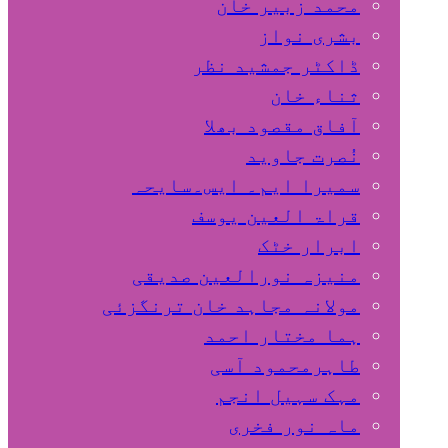
محمد زبیر خان
بشری نواز
ڈاکٹر جمشید نظر
ثناء خان
آفاق مقصود بھلا
نُصرت جاوید
سمیرا ایم۔ ایس۔سایحہ
قراۃ العین یوسف
ابرار خٹک
منیزہ نورالعین صدیقی
مولانہ مجاہد خان ترنگزئی
ہما مختار احمد
طاہرمحمود آسی
مہک سہیل انجم
ماہ نور فخری