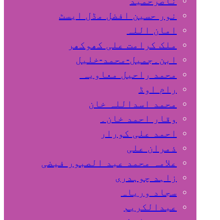
ناصرحمید
نور حسین افضل مڈل ایسٹ
امان اللہ
ملک کرامت علی کھوکھر
ابن۔جمیل-محمد-خلیل
محمد راحیل معاویہ
رام اوڈ
محمد اسداللہ خان
وقار احمد خان۔
احمد علی کورار
ذمران علی
علامہ محمد عبد الصبور فیضی
زاہد چوہدری
سجاد وریاہ
عبدالکریم