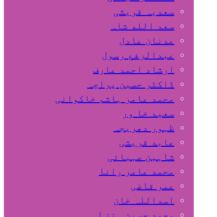
سعدیہ قریشی
سعد الله شاہ
عدنان عادل
عبدالرفع رسول
ارشاد احمد عارف
ڈاکٹر حسین پراچہ
محمد عامر ہاشم خاکوانی
سعید خا ور
ظہور دھریجہ
عابد قریشی
شاہین صہبائی
محمد عامر رانا
عمر قاضی
اسداللہ خان
محمد حسین ہنز ل