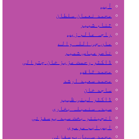
آیب
محمد نعمان سلطان
ثناء شبیر
راجہ عالم زیب
ماں جی اللہ والے
ناصرعباس شمیم
ڈاکٹر رحمت عزیز خان چترالی
محمد ثاقب
محمد سعید ارشد
ساجد خان
ڈاکٹر لبنی ظہیر
سیدہ سنمبلہ بخاری
انجینئر بخت سید یوسفزئی
ایس ایم مرموی
محمد سہیل یوسفزئی