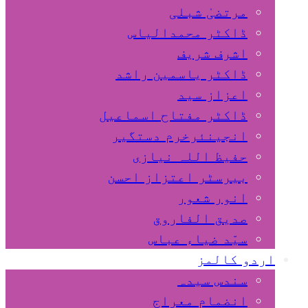
مرتضیٰ شبلی
ڈاکٹر محمدالیاس
اشرف شریف
ڈاکٹر یاسمین راشد
اعزاز سید
ڈاکٹر مفتاح اسماعیل
انجینئرخرم دستگیر
حفیظ اللہ نیازی
بیرسٹر اعتزاز احسن
انور شعور
صدیق الفاروق
سیّد ضیاء عباس
اردو کالمز
سندس سیدہ
انضمام معراج