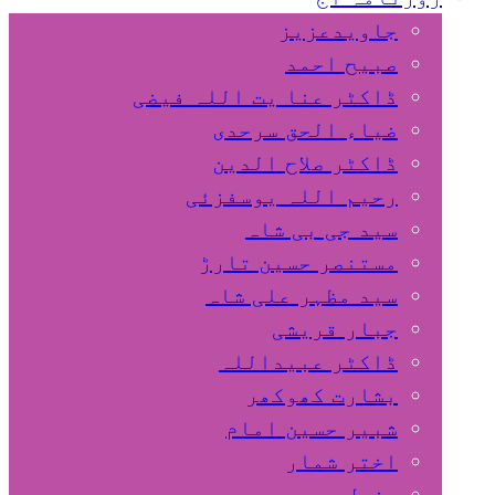
جاویدعزیز
صبیح احمد
ڈاکٹر عنا یت اللہ فیضی
ضیاء الحق سرحدی
ڈاکٹر صلاح الدین
رحیم اللہ یوسفزئی
سید جی بی شاہ
مستنصر حسین تارڑ
سید مظہر علی شاہ
جبار قریشی
ڈاکٹر عبیداللہ
بشارت کھوکھر
شبیر حسین امام
اختر شمار
مزمل سہروردی