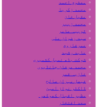
معشوق احمد
محمد زکریا
عقیل خان
محمد زبیر
ثوبیہ عامر
سید رضوان علی
عمرفاروق
عابد رشید
شوکت بڈھ نمبل کشمیری
محمد عرفان چانڈیوں
غازیہ قمر
فیصل مہران صالح
ڈاکٹر نواز امین
مظہر اقبال کھوکھر
سعد افتخار