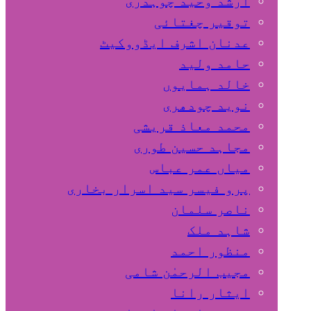
ارشد وحید چوہدری
توقیر چغتائی
عدنان اشرف ایڈووکیٹ
حامد ولید
خالد ہمایوں
نوید چودھری
محمد معاذ قریشی
مجاہد حسین طوری
میاں عمر عباس
پرو فیسر سید اسرار بخاری
ناصر سلمان
شاہد ملک
منظور احمد
مجیب الرحمٰن شامی
ایثار رانا