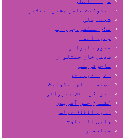
مومنہ اعظم
ایڈوکیٹ عامر بشیر انقلابی
شعیب علی
غلام مصطفٰی۔جی،ایم
وحید احمد
منور شاہوانی
سھیل خان چمتلوال
ساحرقریشی
آغر ندیم سحر
غضنفر عباس ایڈوکیٹ
ابوبکردانش میروانی
لقمان حسن آفریدی
نسیم الطاف عباسی
رابی خان بلوچ
حمادحسن