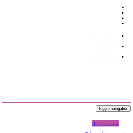
ہمارے بارے میں
ہم سے رابطہ
ممبرز ایریا
Toggle navigation
صفحہ اول
روزنامہ آج