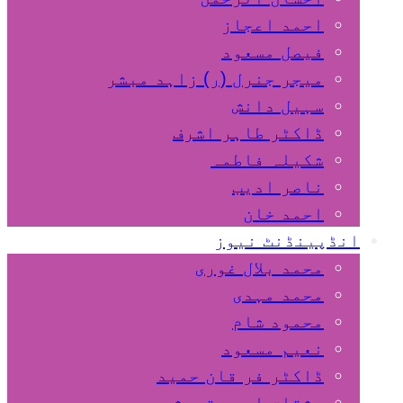
احمد اعجاز
فیصل مسعود
میجر جنرل (ر) زاہد مبشر
سہیل دانش
ڈاکٹر طاہر اشرف
شکیلہ فاطمہ
ناصر ادیب
احمد خان
انڈپینڈنٹ نیوز
محمد بلال غوری
محمد مہدی
محمود شام
نعیم مسعود
ڈاکٹر فر قان حمید
مشتاق احمد قریشی