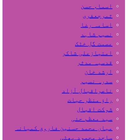
اسماء حسن
ثمرجعفری
اسامہ رضا
نسیم شاہد
عصمت گل خٹک
امتیازعلی شاکر
قدسیہ مدثر
ارشد خان
سدرہ نسیم
ناصراقبال آزاد
راؤ منظر حیات
شوکت اقبال
سید معظم حئی
میاں محمد حسنین فاروق کمیانہ
ساجد محمود بھٹی