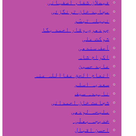
فیصلان شفاء اصفہانی
مجاہد خان ترنگزئی
نبیلہ تبسّم
چودھری وقار احمد بگا
شوکت علی
آصف سندھی
اکرام شاہ
عابد حسین
انعام الحق عفااللہ عنہ
سعدیہ اسلم
ناہیدہ سیف
شجاعت خان احمدانی
ملیحہ لودھی
خدیجہ بھلّی
احسن اقبال