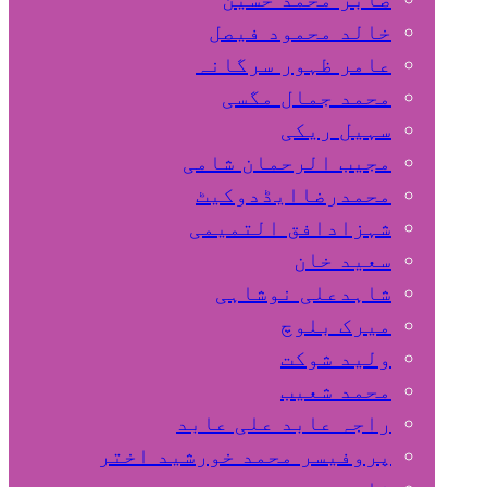
خالد محمود فیصل
عامر ظہور سرگانہ
محمد جمال مگسی
سہیل ريكی
مجیب الرحمان شامی
محمدرضاایڈدوکیٹ
شہزادافق التمیمی
سعید خان
شاہدعلی نوشاہی
میرک بلوچ
ولید شوکت
محمد شعیب
راجہ عابد علی عابد
پروفیسر محمد خورشید اختر