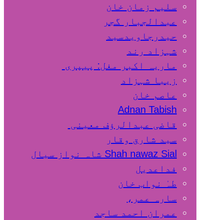
سلیم زمان خان
عبدالجبار گجر
حیدرجاویدسید
شہزاد رند
ماریہ اکبر مغل: پیپری
زیبا شہزاد
عاصم خان
Adnan Tabish
قاضی عبدالرؤف معینی
سید شارق وقار
Shah nawaz Sial شاہ نواز سیال
فداعدیل
طہٰ نواب خان
سارہ عمر،
عمران احمد ساجد