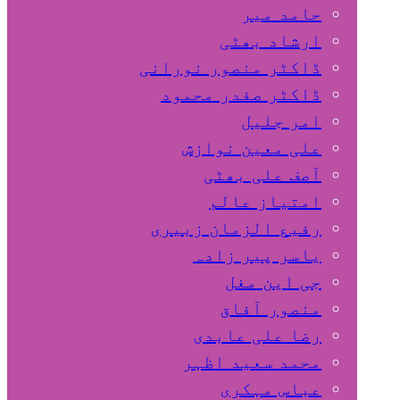
حامد میر
ارشاد بھٹی
ڈاکٹر منصور نورانی
ڈاکٹر صفدر محمود
امر جلیل
علی معین نوازش
آصف علی بھٹی
امتیاز عالم
رفیع الزمان زبیری
یاسر پیر زادہ
جی این مغل
منصور آفاق
رضا علی عابدی
محمد سعید اظہر
عباس مہکری