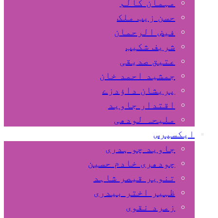
مہمان کالم
حسن زیب ملک
فیض الرحمان
شریف شکیب
عتیق صدیقی
جمشید احمد خان
پریشان داﺅدزے
اقتدار جاوید
ملیحہ لودھی
ایکسپرس
جاوید چو ہدری
چودھری خادم حسین
تنویر قیصر شاہد
ظہیر اختر بیدری
زمرد نقوی