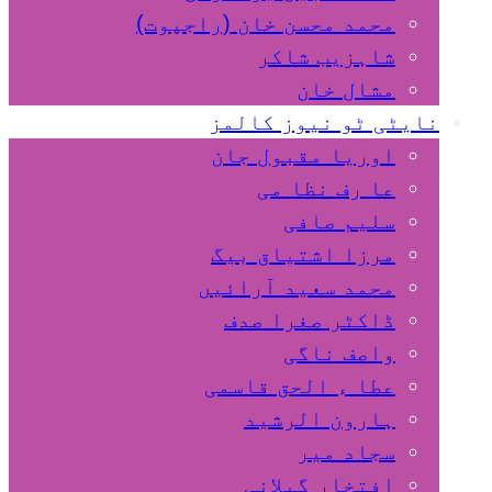
محمد محسن خان (راجپوت)
شاہزیب شاکر
مشال خان
نایٹی ٹو نیوز کالمز
اوریا مقبول جان
عا رف نظا می
سلیم صافی
مرزا اشتیاق بیگ
محمد سعید آرائیں
ڈاکٹر صغرا صدف
واصف ناگی
عطا ء الحق قاسمی
ہارون الرشید
سجاد میر
افتخار گیلانی