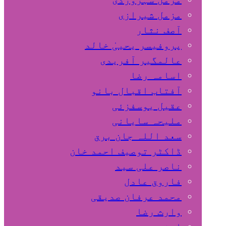
مزمل شیرازی
آصف نثار
پروفیسر یحییٰ خالد
عالمگیر آفریدی
اسامہ رضا
آفتاب اقبال بانو
عقیل یوسفزئی
ملیحہ سایانی
سعد اللہ جان برق
ڈاکٹر توصیف احمد خان
ناصر علی سید
فاروق عادل
محمد عرفان صدیقی
وارث رضا