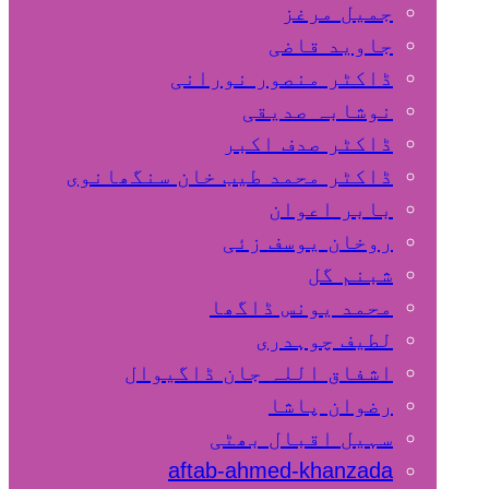
جمیل مرغز
جاوید قاضی
ڈاکٹر منصور نورانی
نوشابہ صدیقی
ڈاکٹر صدف اکبر
ڈاکٹر محمد طیب خان سنگھانوی
بابر اعوان
روخان یوسف زئی
شبنم گل
محمد یونس ڈاگھا
لطیف چوہدری
اشفاق اللہ جان ڈاگیوال
رضوان پاشا
سہیل اقبال بھٹی
aftab-ahmed-khanzada