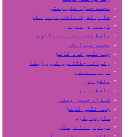
محمد حمزہ علی بھٹی
حکیم اشرف ثاقت،لیہ بھکر
ایم سرورصدیقی
حافظ امیرحمزہ سانگلوی
محمد عبداللہ
جہانگیر شاہ کاکڑ
رضوانہ چغتائی، کہروڑپکا
ثوبیہ عباس
عاشق نور
حافظ نعیم
شہزاد حسین بھٹی
جہا نگیر کاکڑ
سازین بلوچ
نواب رانا ارسلان
ڈاکٹر محمد شافع صابر