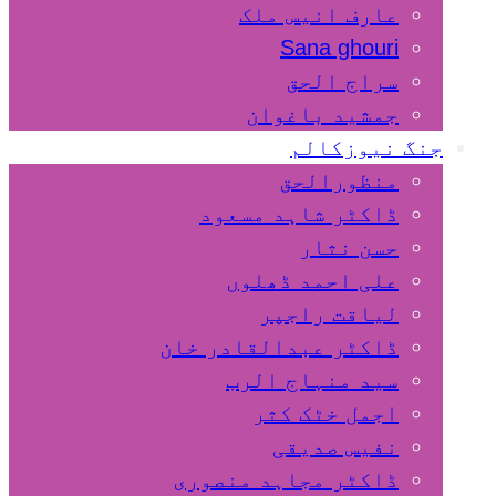
عارف انیس ملک
Sana ghouri
سراج الحق
جمشید باغوان
جنگ نیوزکالم
منظورالحق
ڈاکٹر شاہد مسعود
حسن نثار
علی احمد ڈھلوں
لیاقت راجپر
ڈاکٹر عبدالقادر خان
سید منہاج الرب
اجمل خٹک کثر
نفیس صدیقی
ڈاکٹر مجاہد منصوری