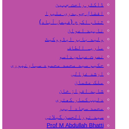
ڈاکٹر راحت جبین
افضال چوہدری ملیرا
ثناء اکرم (فیصل آباد)
ناہید اعوان
ولید بابر ایڈووکیٹ
ماریہ الطاف
نصرت عباس داسو
حکیم سید محمد محمود سہارنپوری
ارشد غزالی
ملک عثمان
شاہد افراز خان
دلیپ کمار کھتری
محمد سجاد آہیر
سید نورالحسن گیلانی
Prof M Abdullah Bhatti