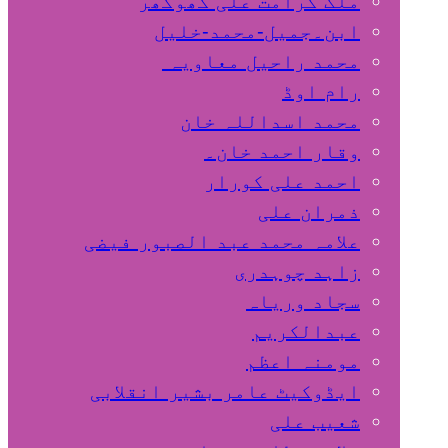
ملک کرامت علی کھوکھر
ابن۔جمیل-محمد-خلیل
محمد راحیل معاویہ
رام اوڈ
محمد اسداللہ خان
وقار احمد خان۔
احمد علی کورار
ذمران علی
علامہ محمد عبد الصبور فیضی
زاہد چوہدری
سجاد وریاہ
عبدالکریم
مومنہ اعظم
ایڈوکیٹ عامر بشیر انقلابی
شعیب علی