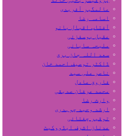
عالمگیر آفریدی
اسامہ رضا
آفتاب اقبال بانو
عقیل یوسفزئی
ملیحہ سایانی
سعد اللہ جان برق
ڈاکٹر توصیف احمد خان
ناصر علی سید
فاروق عادل
محمد عرفان صدیقی
وارث رضا
ارشد وحید چوہدری
توقیر چغتائی
عدنان اشرف ایڈووکیٹ