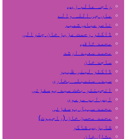
راجہ عالم زیب
ماں جی اللہ والے
ناصرعباس شمیم
ڈاکٹر رحمت عزیز خان چترالی
محمد ثاقب
محمد سعید ارشد
ساجد خان
ڈاکٹر لبنی ظہیر
سیدہ سنمبلہ بخاری
انجینئر بخت سید یوسفزئی
ایس ایم مرموی
محمد سہیل یوسفزئی
محمد محسن خان (راجپوت)
شاہزیب شاکر
مشال خان