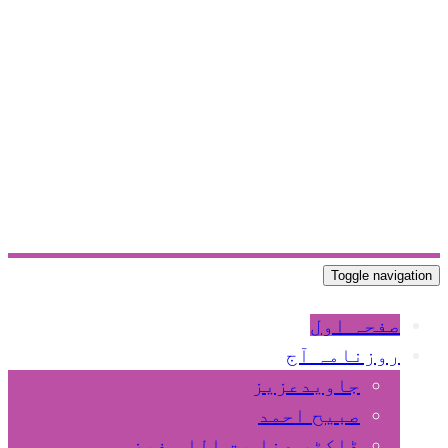
Toggle navigation
صفحہ اول
روزنامہ آج
جاویدعزیز
صبیح احمد
ڈاکٹر عنا یت اللہ فیضی