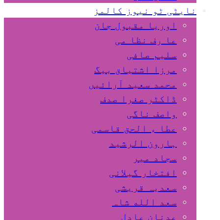
نایٹی ٹو نیوز کالمز
اوریا مقبول جان
عا رف نظا می
سلیم صافی
مرزا اشتیاق بیگ
محمد سعید آرائیں
ڈاکٹر صغرا صدف
واصف ناگی
عطا ء الحق قاسمی
ہارون الرشید
سجاد میر
افتخار گیلانی
سعدیہ قریشی
سعد الله شاہ
عدنان عادل