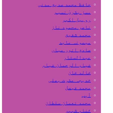
حافظ محمد صدیق مدنی
مسز بشریٰ نسیم
روہیل اکبر
ناصر محمود ناز
محمد شفیق
میمونہ عابد
صادق انور میاں
عبدالستار
ضیاء الرحمان ضیاء
خالد خان
خدیجہ عشرت بھلی
محمد فیصل
آیب
محمد نعمان سلطان
ثناء شبیر