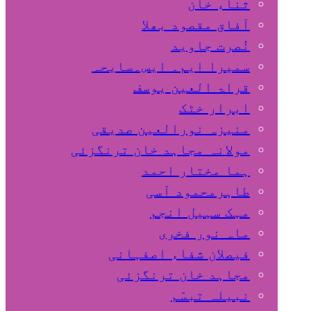
ثناء خان
آفاق مقصود بھلا
نُصرت جاوید
سمیرا ایم۔ ایس۔سایحہ
قراۃ العین یوسف
ابرار خٹک
منیزہ نورالعین صدیقی
مولانہ مجاہد خان ترنگزئی
ہما مختار احمد
طاہرمحمود آسی
مہک سہیل انجم
ماہ نور فخری
فیصلان شفاء اصفہانی
مجاہد خان ترنگزئی
نبیلہ تبسّم