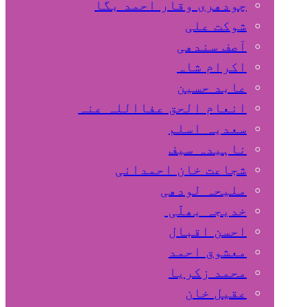
چودھری وقار احمد بگا
شوکت علی
آصف سندھی
اکرام شاہ
عابد حسین
انعام الحق عفااللہ عنہ
سعدیہ اسلم
ناہیدہ سیف
شجاعت خان احمدانی
ملیحہ لودھی
خدیجہ بھلّی
احسن اقبال
معشوق احمد
محمد زکریا
عقیل خان