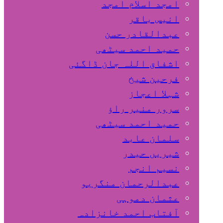
امجد اسلام امجد
انیس باقر
عبدالقادر حسن
حمید احمد سیٹھی
اشفاق اللہ جان ڈاگئی
فرحین شیخ
شہلا اعجاز
سرور منیر راؤ
حمید احمد سیٹھی
سلمان عابد
شیریں حیدر
نسیم انجم
عبدالرحمان منگریو
عثمان دموہی
آفتاب احمد خانزادہ