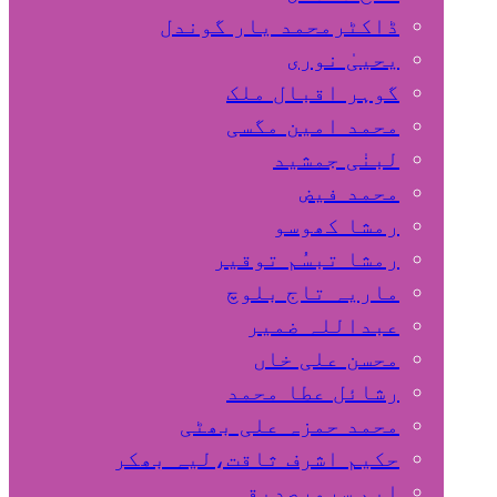
ڈاکٹرمحمد یار گوندل
گوہر اقبال ملک
محمد امین مگسی
لبنٰی جمشید
محمد فیض
رمشا کھوسو
رمشا تبسُم توقیر
ماریہ تاج بلوچ
عبداللہ ضمیر
محسن علی خاں
رشائل عطا محمد
محمد حمزہ علی بھٹی
حکیم اشرف ثاقت،لیہ بھکر
ایم سرورصدیقی