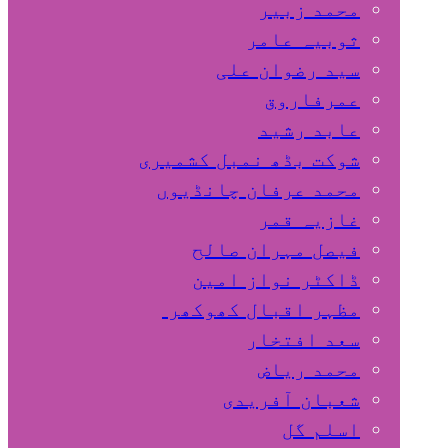
محمد زبیر
ثوبیہ عامر
سید رضوان علی
عمرفاروق
عابد رشید
شوکت بڈھ نمبل کشمیری
محمد عرفان چانڈیوں
غازیہ قمر
فیصل مہران صالح
ڈاکٹر نواز امین
مظہر اقبال کھوکھر
سعد افتخار
محمد ریاض
شعبان آفریدی
اسلم گل