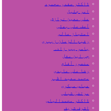
ڈاکٹر صفدر محمود
امر جلیل
علی معین نوازش
آصف علی بھٹی
امتیاز عالم
رفیع الزمان زبیری
یاسر پیر زادہ
جی این مغل
منصور آفاق
رضا علی عابدی
محمد سعید اظہر
عباس مہکری
مرتضیٰ شبلی
ڈاکٹر محمدالیاس
اشرف شریف