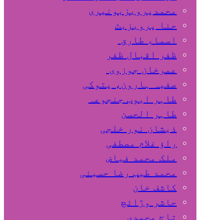
محمدپرویزبونیری
حنا پرویزبٹ
اسماء طارق
ظفر اقبال ظفر
عمرخان جوزوی
صفیہ ہارون، پتوکی
طاہر ایوب جنجوعہ
طاہر الحسن
ذیشان نور خلجی
راﺅ غلام مصطفی
ملک محمد فیاض
محمد طیب رضا حسینی
کاشف خان
حاشر وڑائچ
تاج محمدی