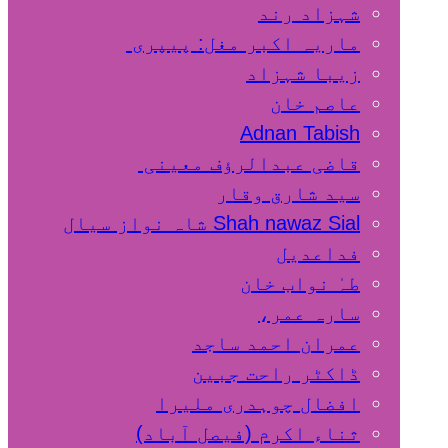
شہزاد رند
ماریہ اکبر مغل: پیپری
زیبا شہزاد
عاصم خان
Adnan Tabish
قاضی عبدالرؤف معینی
سید شارق وقار
Shah nawaz Sial شاہ نواز سیال
فداعدیل
طہٰ نواب خان
سارہ عمر،
عمران احمد ساجد
ڈاکٹر راحت جبین
افضال چوہدری ملیرا
ثناء اکرم (فیصل آباد)