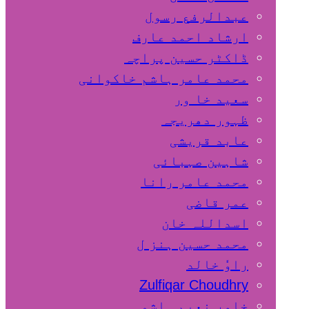
عبدالرفع رسول
ارشاد احمد عارف
ڈاکٹر حسین پراچہ
محمد عامر ہاشم خاکوانی
سعید خا ور
ظہور دھریجہ
عابد قریشی
شاہین صہبائی
محمد عامر رانا
عمر قاضی
اسداللہ خان
محمد حسین ہنز ل
راوٗ خالد
Zulfiqar Choudhry
خاور نعیم ہاشمی