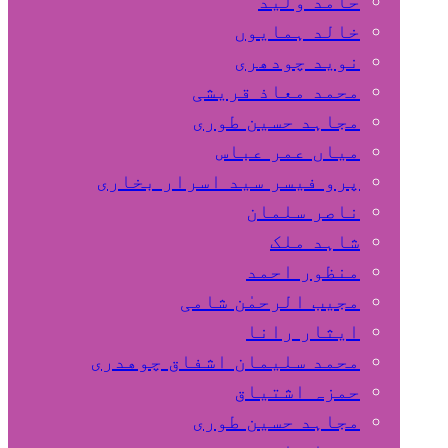
حامد ولید
خالد ہمایوں
نوید چودھری
محمد معاذ قریشی
مجاہد حسین طوری
میاں عمر عباس
پرو فیسر سید اسرار بخاری
ناصر سلمان
شاہد ملک
منظور احمد
مجیب الرحمٰن شامی
ایثار رانا
محمد سلیمان اشفاق چوهدری
حمزہ اشتیاق
مجاہد حسین طوری