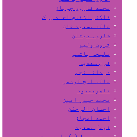
محمد فاروق چوہان
ڈاکٹر اشفاق احمد ورک
خالد مسعود خان
شازیہ ذیشان
ثروت ولیم
ملیحہ ہاشمی
فرح سعدیہ
دردانہ نجم
خالد ایچ لودھی
ناصرمحمود
محمد حیدر امین
احسان الرحمٰن
احمد اعجاز
فیصل مسعود
میجر جنرل (ر) زاہد مبشر