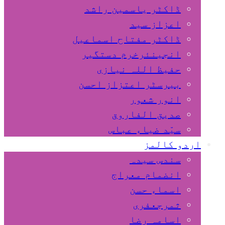
ڈاکٹر یاسمین راشد
اعزاز سید
ڈاکٹر مفتاح اسماعیل
انجینئرخرم دستگیر
حفیظ اللہ نیازی
بیرسٹر اعتزاز احسن
انور شعور
صدیق الفاروق
سیّد ضیاء عباس
اردو کالمز
سندس سیدہ
انضمام معراج
اسماء حسن
ثمرجعفری
اسامہ رضا