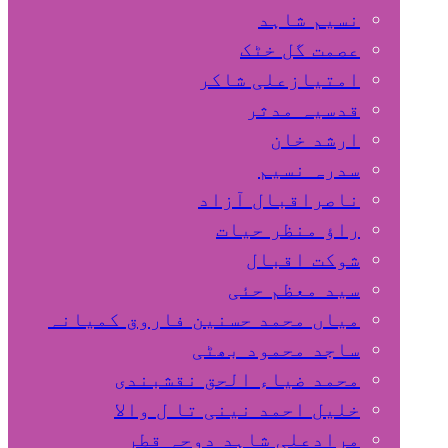
نسیم شاہد
عصمت گل خٹک
امتیازعلی شاکر
قدسیہ مدثر
ارشد خان
سدرہ نسیم
ناصراقبال آزاد
راؤ منظر حیات
شوکت اقبال
سید معظم حئی
میاں محمد حسنین فاروق کمیانہ
ساجد محمود بھٹی
محمد ضیاء الحق نقشبندی
خلیل احمد نینی تا ل والا
مرادعلی شاہد دوحہ قطر