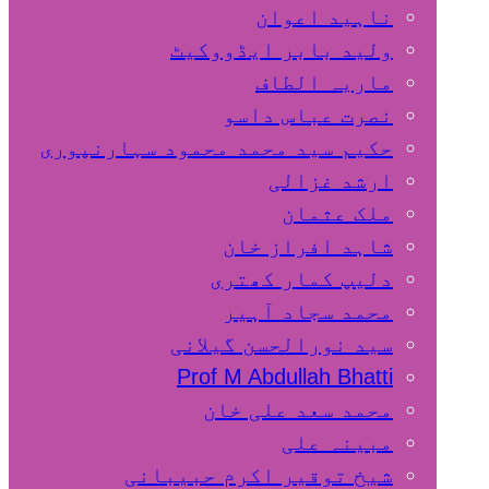
ناہید اعوان
ولید بابر ایڈووکیٹ
ماریہ الطاف
نصرت عباس داسو
حکیم سید محمد محمود سہارنپوری
ارشد غزالی
ملک عثمان
شاہد افراز خان
دلیپ کمار کھتری
محمد سجاد آہیر
سید نورالحسن گیلانی
Prof M Abdullah Bhatti
محمد سعد علی خان
مبینہ علی
شیخ توقیر اکرم حبیبانی