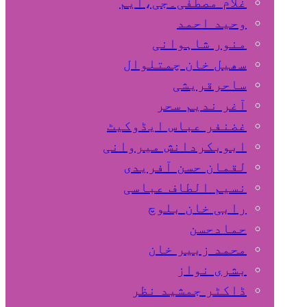
غلام مصطفٰی۔جی،ایم
وحید احمد
منور شاہوانی
سھیل خان چمتلوال
ساحرقریشی
آغر ندیم سحر
غضنفر عباس ایڈوکیٹ
ابوبکردانش میروانی
لقمان حسن آفریدی
نسیم الطاف عباسی
رابی خان بلوچ
حمادحسن
محمد زبیر خان
بشری نواز
ڈاکٹر جمشید نظر