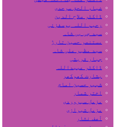
ضیاء الحق سرحدی
ڈاکٹر صلاح الدین
رحیم اللہ یوسفزئی
سید جی بی شاہ
مستنصر حسین تارڑ
سید مظہر علی شاہ
جبار قریشی
ڈاکٹر عبیداللہ
بشارت کھوکھر
شبیر حسین امام
اختر شمار
مزمل سہروردی
مزمل شیرازی
آصف نثار
پروفیسر یحییٰ خالد