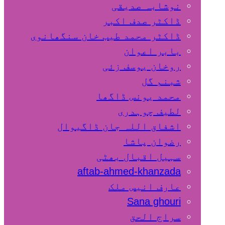
نوشابہ صدیقی
ڈاکٹر صدف اکبر
ڈاکٹر محمد طیب خان سنگھانوی
بابر اعوان
روخان یوسف زئی
شبنم گل
محمد یونس ڈاگھا
لطیف چوہدری
اشفاق اللہ جان ڈاگیوال
رضوان پاشا
سہیل اقبال بھٹی
aftab-ahmed-khanzada
عارف انیس ملک
Sana ghouri
سراج الحق