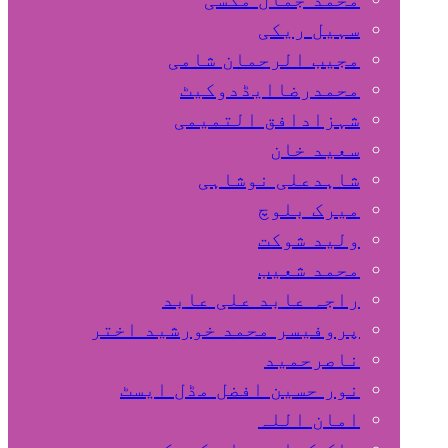
سہیل ريكی
مجیب الرحمان شامی
محمدرضاایڈدوکیٹ
شہزادافق التمیمی
سعید خان
شاہدعلی نوشاہی
میرک بلوچ
ولید شوکت
محمد شعیب
راجہ عابد علی عابد
پروفیسر محمد خورشید اختر
ناصرحمید
نور حسین افضل مڈل ایسٹ
امان اللہ