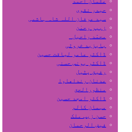
عثمان احمد
حیدر نقوی
سید عرفان اللہ شاہ ہاشمی
زبیر رحمٰن
محمّد راحیل
بایزید خروٹی
ڈاکٹر عامر لیاقت حسین
ڈاکٹر یونس حسنی
رفیق پٹیل
عدنان رنداھاوا
منظورالحق
ڈاکٹر امجد حسین
مہمان کالم
حسن زیب ملک
فیض الرحمان