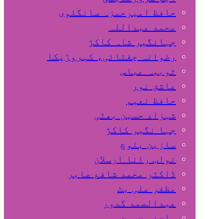
حافظ امیرحمزہ سانگلوی
محمد عبداللہ
جہانگیر شاہ کاکڑ
رضوانہ چغتائی، کہروڑپکا
ثوبیہ عباس
عاشق نور
حافظ نعیم
شہزاد حسین بھٹی
جہا نگیر کاکڑ
سازین بلوچ
نواب رانا ارسلان
ڈاکٹر محمد شافع صابر
مظفر علی بٹ
عبدالصمد گدور
ساجد محمود