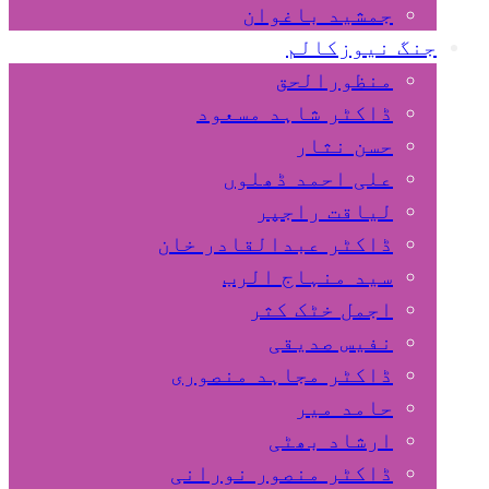
جمشید باغوان
جنگ نیوزکالم
منظورالحق
ڈاکٹر شاہد مسعود
حسن نثار
علی احمد ڈھلوں
لیاقت راجپر
ڈاکٹر عبدالقادر خان
سید منہاج الرب
اجمل خٹک کثر
نفیس صدیقی
ڈاکٹر مجاہد منصوری
حامد میر
ارشاد بھٹی
ڈاکٹر منصور نورانی