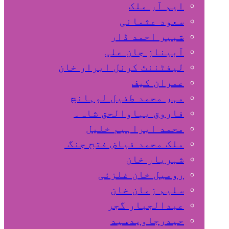
ایم آر ملک
سعود عثمانی
شبیر احمد ڈار
آبیناز جان علی
لیفٹننٹ کرنل ابرار خان
عمران کیف
مہر محمد طفیل لوہانچ
فاروق بہاوالحق شاہ۔
محمد ابراہیم خلیل
ملک محمد فیاض فتح جنگ
شہریار خان
رومیل خان غلزئی
سلیم زمان خان
عبدالجبار گجر
حیدرجاویدسید