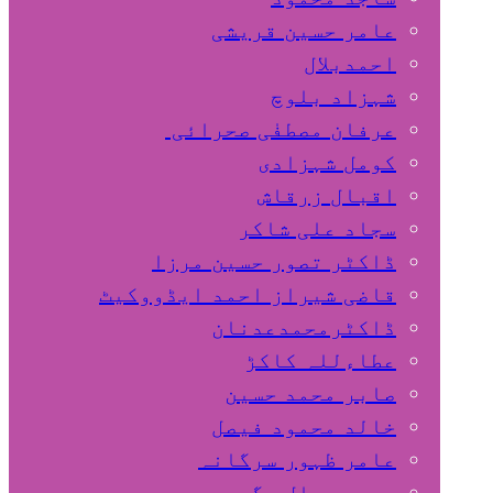
عامر حسین قریشی
اﺣﻤﺪﺑﻼل
شہزاد بلوچ
عرفان مصطفٰی صحرائی
کومل شہزادی
اقبال زرقاش
سجاد علی شاکر
ڈاکٹر تصور حسین مرزا
قاضی شیراز احمد ایڈووکیٹ
ڈاکٹرمحمدعدنان
عطاءللہ کاکڑ
صابر محمد حسین
خالد محمود فیصل
عامر ظہور سرگانہ
محمد جمال مگسی