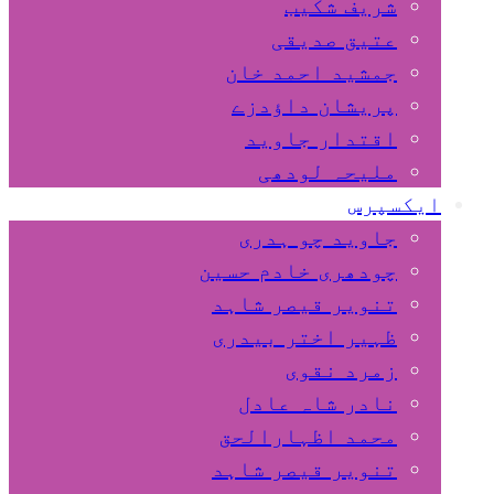
شریف شکیب
عتیق صدیقی
جمشید احمد خان
پریشان داﺅدزے
اقتدار جاوید
ملیحہ لودھی
ایکسپرس
جاوید چو ہدری
چودھری خادم حسین
تنویر قیصر شاہد
ظہیر اختر بیدری
زمرد نقوی
نادر شاہ عادل
محمد اظہارالحق
تنویر قیصر شاہد