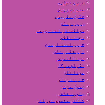
عینی نیازی
سعید پرویز
شکیل فاروقی
زبیر رحمٰن
ذوالفقار احمد چیمہ
نجمہ عالم
شبیر احمد ارمان
ایم قادر خان
عبد الحمید
اکرام سہگل
مونا خان
شاہد سردار
جمیل مرغز
جاوید قاضی
ڈاکٹر منصور نورانی