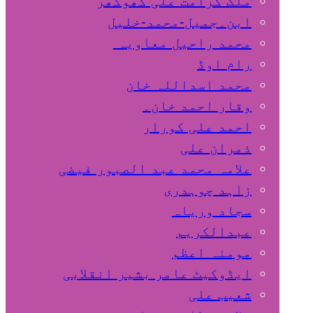
ملک کرامت علی کھوکھر
ابن۔جمیل-محمد-خلیل
محمد راحیل معاویہ
رام اوڈ
محمد اسداللہ خان
وقار احمد خان۔
احمد علی کورار
ذمران علی
علامہ محمد عبد الصبور فیضی
زاہد چوہدری
سجاد وریاہ
عبدالکریم
مومنہ اعظم
ایڈوکیٹ عامر بشیر انقلابی
شعیب علی