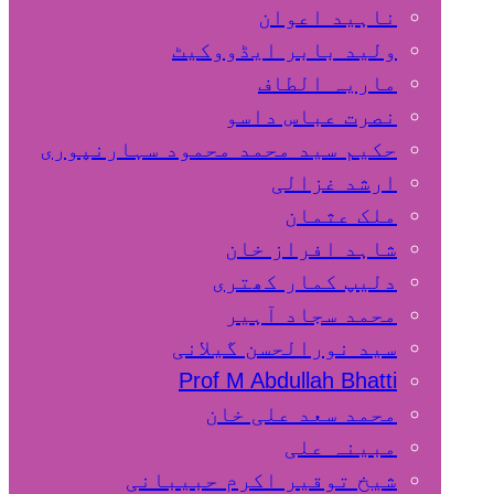
ناہید اعوان
ولید بابر ایڈووکیٹ
ماریہ الطاف
نصرت عباس داسو
حکیم سید محمد محمود سہارنپوری
ارشد غزالی
ملک عثمان
شاہد افراز خان
دلیپ کمار کھتری
محمد سجاد آہیر
سید نورالحسن گیلانی
Prof M Abdullah Bhatti
محمد سعد علی خان
مبینہ علی
شیخ توقیر اکرم حبیبانی