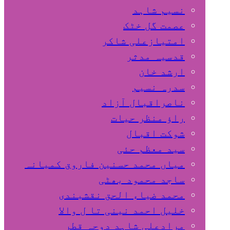
نسیم شاہد
عصمت گل خٹک
امتیازعلی شاکر
قدسیہ مدثر
ارشد خان
سدرہ نسیم
ناصراقبال آزاد
راؤ منظر حیات
شوکت اقبال
سید معظم حئی
میاں محمد حسنین فاروق کمیانہ
ساجد محمود بھٹی
محمد ضیاء الحق نقشبندی
خلیل احمد نینی تا ل والا
مرادعلی شاہد دوحہ قطر