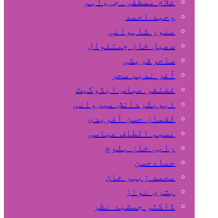
غلام مصطفٰی۔جی،ایم
وحید احمد
منور شاہوانی
سھیل خان چمتلوال
ساحرقریشی
آغر ندیم سحر
غضنفر عباس ایڈوکیٹ
ابوبکردانش میروانی
لقمان حسن آفریدی
نسیم الطاف عباسی
رابی خان بلوچ
حمادحسن
محمد زبیر خان
بشری نواز
ڈاکٹر جمشید نظر