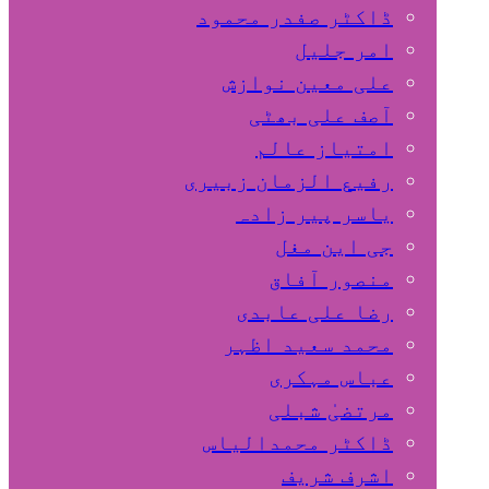
ڈاکٹر صفدر محمود
امر جلیل
علی معین نوازش
آصف علی بھٹی
امتیاز عالم
رفیع الزمان زبیری
یاسر پیر زادہ
جی این مغل
منصور آفاق
رضا علی عابدی
محمد سعید اظہر
عباس مہکری
مرتضیٰ شبلی
ڈاکٹر محمدالیاس
اشرف شریف