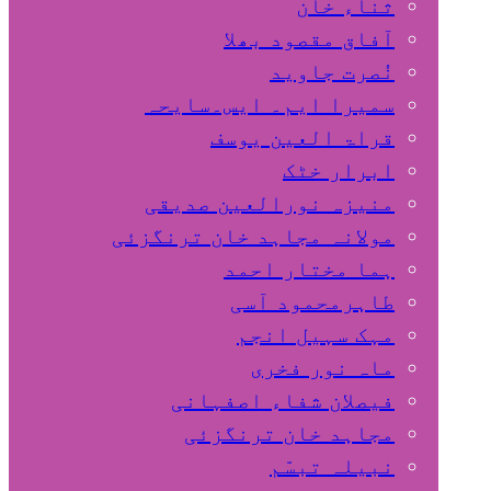
ثناء خان
آفاق مقصود بھلا
نُصرت جاوید
سمیرا ایم۔ ایس۔سایحہ
قراۃ العین یوسف
ابرار خٹک
منیزہ نورالعین صدیقی
مولانہ مجاہد خان ترنگزئی
ہما مختار احمد
طاہرمحمود آسی
مہک سہیل انجم
ماہ نور فخری
فیصلان شفاء اصفہانی
مجاہد خان ترنگزئی
نبیلہ تبسّم