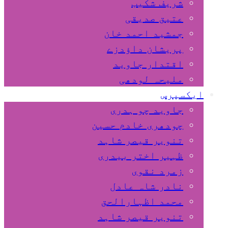
شریف شکیب
عتیق صدیقی
جمشید احمد خان
پریشان داﺅدزے
اقتدار جاوید
ملیحہ لودھی
ایکسپرس
جاوید چو ہدری
چودھری خادم حسین
تنویر قیصر شاہد
ظہیر اختر بیدری
زمرد نقوی
نادر شاہ عادل
محمد اظہارالحق
تنویر قیصر شاہد