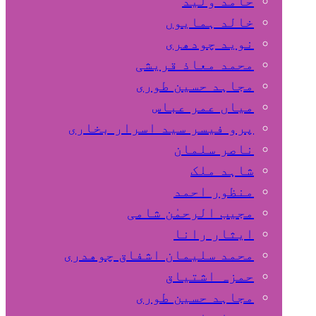
حامد ولید
خالد ہمایوں
نوید چودھری
محمد معاذ قریشی
مجاہد حسین طوری
میاں عمر عباس
پرو فیسر سید اسرار بخاری
ناصر سلمان
شاہد ملک
منظور احمد
مجیب الرحمٰن شامی
ایثار رانا
محمد سلیمان اشفاق چوهدری
حمزہ اشتیاق
مجاہد حسین طوری