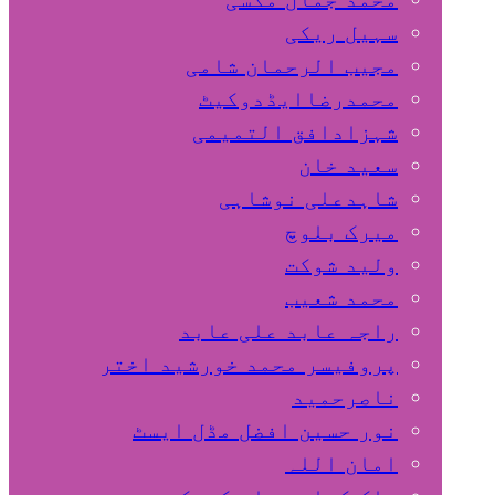
سہیل ريكی
مجیب الرحمان شامی
محمدرضاایڈدوکیٹ
شہزادافق التمیمی
سعید خان
شاہدعلی نوشاہی
میرک بلوچ
ولید شوکت
محمد شعیب
راجہ عابد علی عابد
پروفیسر محمد خورشید اختر
ناصرحمید
نور حسین افضل مڈل ایسٹ
امان اللہ