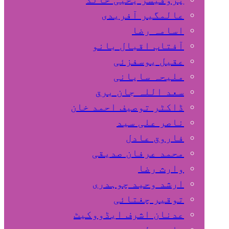
عالمگیر آفریدی
اسامہ رضا
آفتاب اقبال بانو
عقیل یوسفزئی
ملیحہ سایانی
سعد اللہ جان برق
ڈاکٹر توصیف احمد خان
ناصر علی سید
فاروق عادل
محمد عرفان صدیقی
وارث رضا
ارشد وحید چوہدری
توقیر چغتائی
عدنان اشرف ایڈووکیٹ