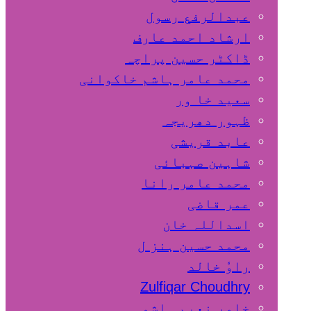
عبدالرفع رسول
ارشاد احمد عارف
ڈاکٹر حسین پراچہ
محمد عامر ہاشم خاکوانی
سعید خا ور
ظہور دھریجہ
عابد قریشی
شاہین صہبائی
محمد عامر رانا
عمر قاضی
اسداللہ خان
محمد حسین ہنز ل
راوٗ خالد
Zulfiqar Choudhry
خاور نعیم ہاشمی