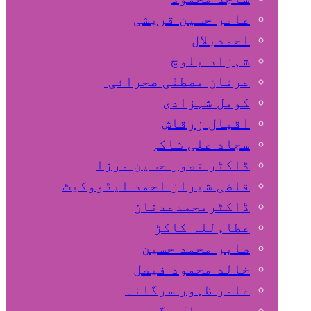
عامر حسین قریشی
اﺣﻤﺪﺑﻼل
شہزاد بلوچ
عرفان مصطفٰی صحرائی
کومل شہزادی
اقبال زرقاش
سجاد علی شاکر
ڈاکٹر تصور حسین مرزا
قاضی شیراز احمد ایڈووکیٹ
ڈاکٹرمحمدعدنان
عطاءللہ کاکڑ
صابر محمد حسین
خالد محمود فیصل
عامر ظہور سرگانہ
محمد جمال مگسی