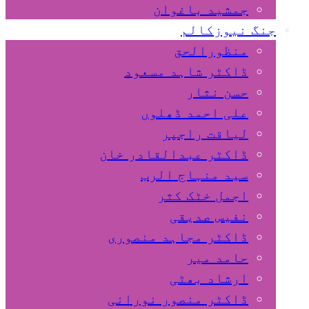
جمشید باغوان
جنگ نیوزکالم
منظورالحق
ڈاکٹر شاہد مسعود
حسن نثار
علی احمد ڈھلوں
لیاقت راجپر
ڈاکٹر عبدالقادر خان
سید منہاج الرب
اجمل خٹک کثر
نفیس صدیقی
ڈاکٹر مجاہد منصوری
حامد میر
ارشاد بھٹی
ڈاکٹر منصور نورانی