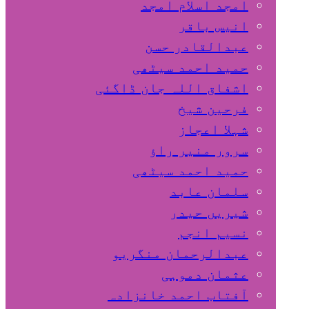
امجد اسلام امجد
انیس باقر
عبدالقادر حسن
حمید احمد سیٹھی
اشفاق اللہ جان ڈاگئی
فرحین شیخ
شہلا اعجاز
سرور منیر راؤ
حمید احمد سیٹھی
سلمان عابد
شیریں حیدر
نسیم انجم
عبدالرحمان منگریو
عثمان دموہی
آفتاب احمد خانزادہ