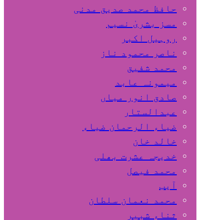
حافظ محمد صدیق مدنی
مسز بشریٰ نسیم
روہیل اکبر
ناصر محمود ناز
محمد شفیق
میمونہ عابد
صادق انور میاں
عبدالستار
ضیاء الرحمان ضیاء
خالد خان
خدیجہ عشرت بھلی
محمد فیصل
آیب
محمد نعمان سلطان
ثناء شبیر