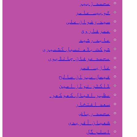
محمد زبیر
ثوبیہ عامر
سید رضوان علی
عمرفاروق
عابد رشید
شوکت بڈھ نمبل کشمیری
محمد عرفان چانڈیوں
غازیہ قمر
فیصل مہران صالح
ڈاکٹر نواز امین
مظہر اقبال کھوکھر
سعد افتخار
محمد ریاض
شعبان آفریدی
اسلم گل