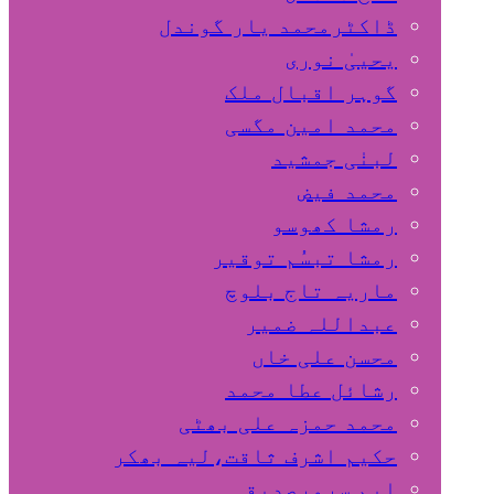
ڈاکٹرمحمد یار گوندل
گوہر اقبال ملک
محمد امین مگسی
لبنٰی جمشید
محمد فیض
رمشا کھوسو
رمشا تبسُم توقیر
ماریہ تاج بلوچ
عبداللہ ضمیر
محسن علی خاں
رشائل عطا محمد
محمد حمزہ علی بھٹی
حکیم اشرف ثاقت،لیہ بھکر
ایم سرورصدیقی