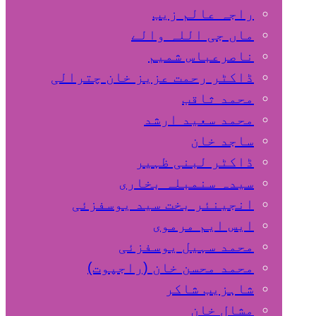
راجہ عالم زیب
ماں جی اللہ والے
ناصرعباس شمیم
ڈاکٹر رحمت عزیز خان چترالی
محمد ثاقب
محمد سعید ارشد
ساجد خان
ڈاکٹر لبنی ظہیر
سیدہ سنمبلہ بخاری
انجینئر بخت سید یوسفزئی
ایس ایم مرموی
محمد سہیل یوسفزئی
محمد محسن خان (راجپوت)
شاہزیب شاکر
مشال خان