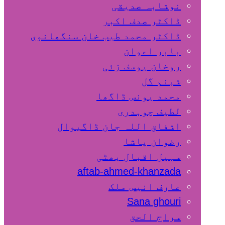
نوشابہ صدیقی
ڈاکٹر صدف اکبر
ڈاکٹر محمد طیب خان سنگھانوی
بابر اعوان
روخان یوسف زئی
شبنم گل
محمد یونس ڈاگھا
لطیف چوہدری
اشفاق اللہ جان ڈاگیوال
رضوان پاشا
سہیل اقبال بھٹی
aftab-ahmed-khanzada
عارف انیس ملک
Sana ghouri
سراج الحق