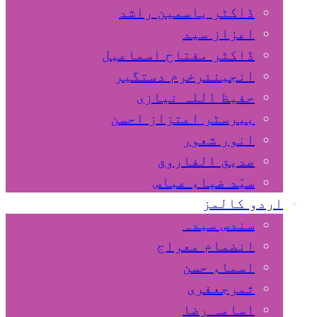
ڈاکٹر یاسمین راشد
اعزاز سید
ڈاکٹر مفتاح اسماعیل
انجینئرخرم دستگیر
حفیظ اللہ نیازی
بیرسٹر اعتزاز احسن
انور شعور
صدیق الفاروق
سیّد ضیاء عباس
اردو کالمز
سندس سیدہ
انضمام معراج
اسماء حسن
ثمرجعفری
اسامہ رضا