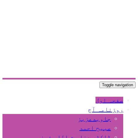
Toggle navigation
صفحہ اول
روزنامہ آج
جاویدعزیز
صبیح احمد
ڈاکٹر عنا یت اللہ فیضی