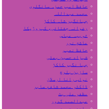
حافظ امیرحمزہ سانگلوی
محمد عبداللہ
جہانگیر شاہ کاکڑ
رضوانہ چغتائی، کہروڑپکا
ثوبیہ عباس
عاشق نور
حافظ نعیم
شہزاد حسین بھٹی
جہا نگیر کاکڑ
سازین بلوچ
نواب رانا ارسلان
ڈاکٹر محمد شافع صابر
مظفر علی بٹ
عبدالصمد گدور
ساجد محمود