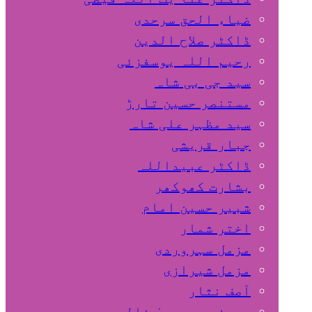
ضیاء الحق سرحدی
ڈاکٹر صلاح الدین
رحیم اللہ یوسفزئی
سید جی بی شاہ
مستنصر حسین تارڑ
سید مظہر علی شاہ
جبار قریشی
ڈاکٹر عبیداللہ
بشارت کھوکھر
شبیر حسین امام
اختر شمار
مزمل سہروردی
مزمل شیرازی
آصف نثار
پروفیسر یحییٰ خالد