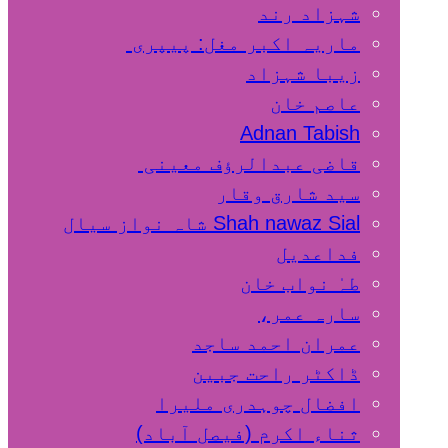
شہزاد رند
ماریہ اکبر مغل: پیپری
زیبا شہزاد
عاصم خان
Adnan Tabish
قاضی عبدالرؤف معینی
سید شارق وقار
Shah nawaz Sial شاہ نواز سیال
فداعدیل
طہٰ نواب خان
سارہ عمر،
عمران احمد ساجد
ڈاکٹر راحت جبین
افضال چوہدری ملیرا
ثناء اکرم (فیصل آباد)