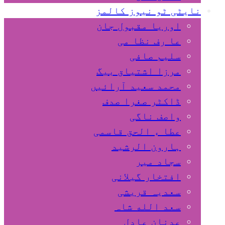
نایٹی ٹو نیوز کالمز
اوریا مقبول جان
عا رف نظا می
سلیم صافی
مرزا اشتیاق بیگ
محمد سعید آرائیں
ڈاکٹر صغرا صدف
واصف ناگی
عطا ء الحق قاسمی
ہارون الرشید
سجاد میر
افتخار گیلانی
سعدیہ قریشی
سعد الله شاہ
عدنان عادل