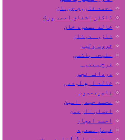
محمد فاروق چوہان
ڈاکٹر اشفاق احمد ورک
خالد مسعود خان
شازیہ ذیشان
ثروت ولیم
ملیحہ ہاشمی
فرح سعدیہ
دردانہ نجم
خالد ایچ لودھی
ناصرمحمود
محمد حیدر امین
احسان الرحمٰن
احمد اعجاز
فیصل مسعود
میجر جنرل (ر) زاہد مبشر