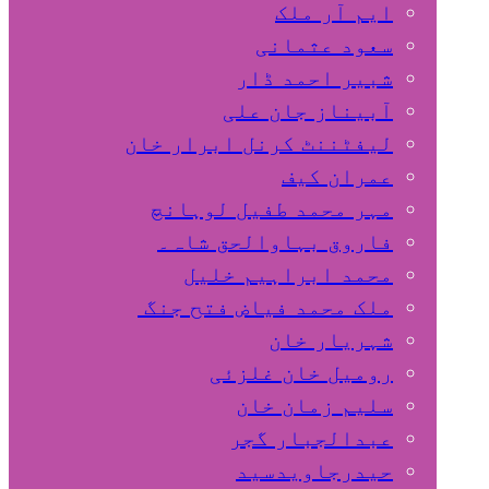
ایم آر ملک
سعود عثمانی
شبیر احمد ڈار
آبیناز جان علی
لیفٹننٹ کرنل ابرار خان
عمران کیف
مہر محمد طفیل لوہانچ
فاروق بہاوالحق شاہ۔
محمد ابراہیم خلیل
ملک محمد فیاض فتح جنگ
شہریار خان
رومیل خان غلزئی
سلیم زمان خان
عبدالجبار گجر
حیدرجاویدسید