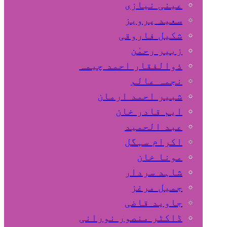
عینی نیازی
سعید پرویز
شکیل فاروقی
زبیر رحمٰن
ذوالفقار احمد چیمہ
نجمہ عالم
شبیر احمد ارمان
ایم قادر خان
عبد الحمید
اکرام سہگل
مونا خان
شاہد سردار
جمیل مرغز
جاوید قاضی
ڈاکٹر منصور نورانی