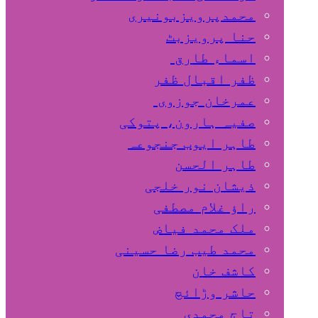
محمدپرویزبونیری
حنا پرویزبٹ
اسماء طارق
ظفر اقبال ظفر
عمرخان جوزوی
صفیہ ہارون، پتوکی
طاہر ایوب جنجوعہ
طاہر الحسن
ذیشان نور خلجی
راﺅ غلام مصطفی
ملک محمد فیاض
محمد طیب رضا حسینی
کاشف خان
حاشر وڑائچ
تاج محمدی