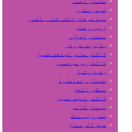
عثمان احمد
حیدر نقوی
سید عرفان اللہ شاہ ہاشمی
زبیر رحمٰن
محمّد راحیل
بایزید خروٹی
ڈاکٹر عامر لیاقت حسین
ڈاکٹر یونس حسنی
رفیق پٹیل
عدنان رنداھاوا
منظورالحق
ڈاکٹر امجد حسین
مہمان کالم
حسن زیب ملک
فیض الرحمان