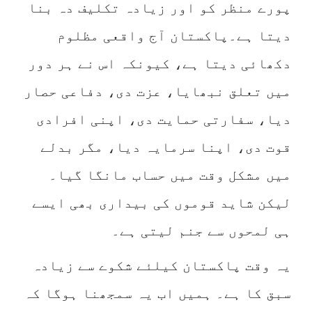
پورے منظر کو اور زیادہ تکلیف دہ بنا
دیتا ہے۔پاکستان آج واقعی مظلوم
دکھائی دیتا ہے، کیونکہ اس نے ہر دور
میں تعلق نبھایا، عزت دی، دفاعی حصار
دیا، سفارتی حمایت دی، اپنی افرادی
قوت دی، اپنا سرمایہ دیا، مگر بدلے
میں مشکل وقت میں حساب مانگا گیا۔
لیکن شاید قوموں کی بیداری بھی ایسے
ہی لمحوں سے جنم لیتی ہے۔
یہ وقت پاکستان کیلئے شکوے سے زیادہ
سبق کا ہے۔ ہمیں اب یہ سمجھنا ہوگا کہ