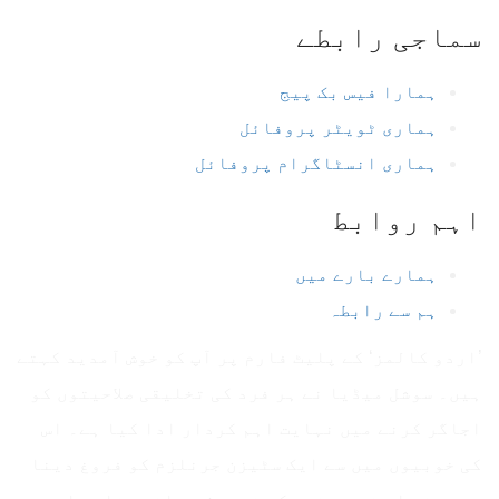
سماجی رابطے
ہمارا فیس بک پیج
ہماری ٹویٹر پروفائل
ہماری انسٹاگرام پروفائل
اہم روابط
ہمارے بارے میں
ہم سے رابطہ
’اردو کالمز‘ کے پلیٹ فارم پر آپ کو خوش آمدید کہتے
ہیں۔ سوشل میڈیا نے ہر فرد کی تخلیقی صلاحیتوں کو
اجاگر کرنے میں نہایت اہم کردار ادا کیا ہے۔ اس
کی خوبیوں میں سے ایک سٹیزن جرنلزم کو فروغ دینا