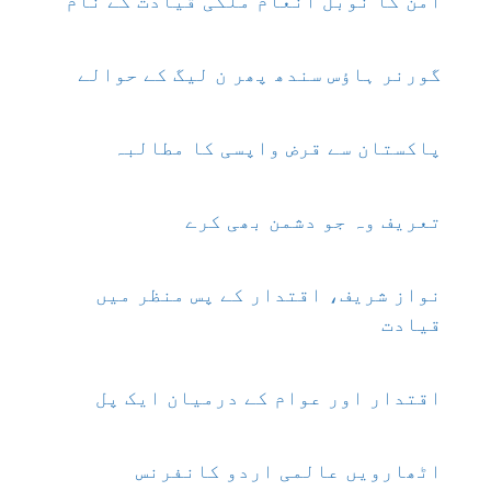
امن کا نوبل انعام ملکی قیادت کے نام
گورنر ہاؤس سندھ پھر ن لیگ کے حوالے
پاکستان سے قرض واپسی کا مطالبہ
تعریف وہ جو دشمن بھی کرے
نواز شریف، اقتدار کے پس منظر میں
قیادت
اقتدار اور عوام کے درمیان ایک پل
اٹھارویں عالمی اردو کانفرنس