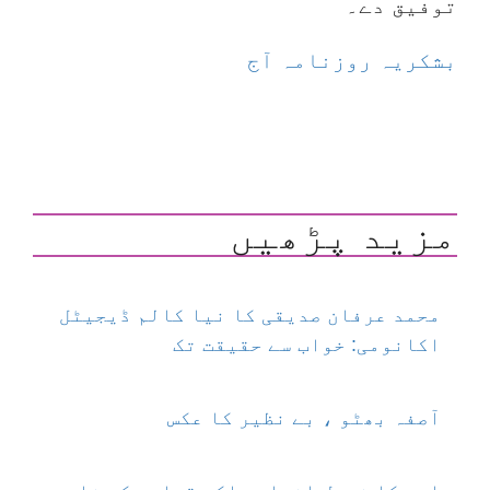
توفیق دے۔
بشکریہ روزنامہ آج
مزید پڑھیں
محمد عرفان صدیقی کا نیا کالم ڈیجیٹل
اکانومی: خواب سے حقیقت تک
آصفہ بھٹو ، بے نظیر کا عکس