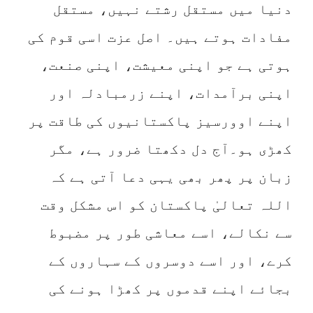
دنیا میں مستقل رشتے نہیں، مستقل
مفادات ہوتے ہیں۔ اصل عزت اسی قوم کی
ہوتی ہے جو اپنی معیشت، اپنی صنعت،
اپنی برآمدات، اپنے زرمبادلہ اور
اپنے اوورسیز پاکستانیوں کی طاقت پر
کھڑی ہو۔آج دل دکھتا ضرور ہے، مگر
زبان پر پھر بھی یہی دعا آتی ہے کہ
اللہ تعالیٰ پاکستان کو اس مشکل وقت
سے نکالے، اسے معاشی طور پر مضبوط
کرے، اور اسے دوسروں کے سہاروں کے
بجائے اپنے قدموں پر کھڑا ہونے کی