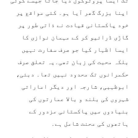
تک ایسا پروٹوکول دیا جاتا جیسے کوئی
اپنا بزرگ گھر آیا ہو۔ کئی مواقع پر
خود پاکستانی قیادت نے ذاتی طور پر
گاڑی ڈرائیو کر کے مہمان نوازی کا
ایسا اظہار کیا جو صرف سفارت نہیں
بلکہ محبت کی زبان تھی۔یہ تعلق صرف
حکمرانوں تک محدود نہیں تھا۔ دبئی،
ابوظہبی، شارجہ اور دیگر اماراتی
شہروں کی بلند و بالا عمارتوں کی
بنیادوں میں پاکستانی مزدور کے
ہاتھوں کی محنت شامل ہے۔