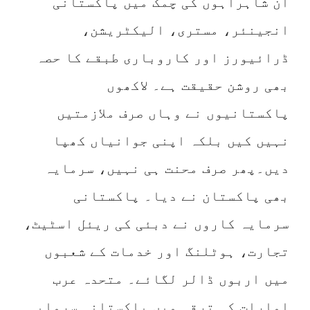
ان شاہراہوں کی چمک میں پاکستانی
انجینئر، مستری، الیکٹریشن،
ڈرائیورز اور کاروباری طبقے کا حصہ
بھی روشن حقیقت ہے۔ لاکھوں
پاکستانیوں نے وہاں صرف ملازمتیں
نہیں کیں بلکہ اپنی جوانیاں کھپا
دیں۔پھر صرف محنت ہی نہیں، سرمایہ
بھی پاکستان نے دیا۔ پاکستانی
سرمایہ کاروں نے دبئی کی ریئل اسٹیٹ،
تجارت، ہوٹلنگ اور خدمات کے شعبوں
میں اربوں ڈالر لگائے۔ متحدہ عرب
امارات کی ترقی میں پاکستانی سرمایہ