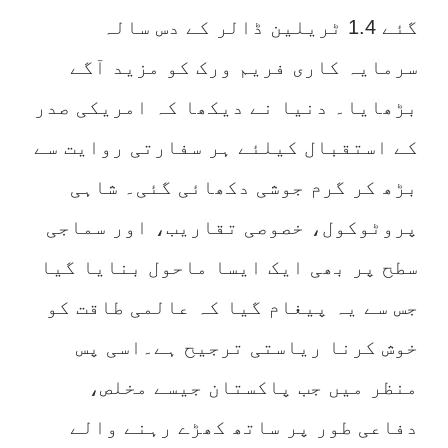
گئے 1.4 ٹریلین ڈالر کے دس سالہ
سرمایہ کاری فریم ورک کو مزید آگے
بڑھایا۔ دنیا نے دیکھا کہ امریکی صدر
کے استقبال کیلئے ہر سفارتی روایت سے
بڑھ کر گرم جوشی دکھائی گئی۔ شاہی
پروٹوکول، خصوصی تقاریب، اور سماجی
سطح پر بھی ایک ایسا ماحول بنایا گیا
جس سے یہ پیغام گیا کہ عالمی طاقت کو
خوش کرنا ریاستی ترجیح ہے۔اسی پس
منظر میں جب پاکستان جیسے مخلص،
دفاعی طور پر ساتھ کھڑے رہنے والے