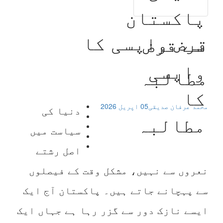
قرض واپسی کا
مطالبہ
محمد عرفان صدیقی
05 اپریل 2026
دنیا کی
سیاست میں
اصل رشتے
نعروں سے نہیں، مشکل وقت کے فیصلوں
سے پہچانے جاتے ہیں۔ پاکستان آج ایک
ایسے نازک دور سے گزر رہا ہے جہاں ایک