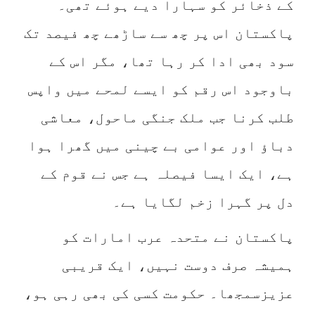
کے ذخائر کو سہارا دیے ہوئے تھی۔
پاکستان اس پر چھ سے ساڑھے چھ فیصد تک
سود بھی ادا کر رہا تھا، مگر اس کے
باوجود اس رقم کو ایسے لمحے میں واپس
طلب کرنا جب ملک جنگی ماحول، معاشی
دباؤ اور عوامی بے چینی میں گھرا ہوا
ہے، ایک ایسا فیصلہ ہے جس نے قوم کے
دل پر گہرا زخم لگایا ہے۔
پاکستان نے متحدہ عرب امارات کو
ہمیشہ صرف دوست نہیں، ایک قریبی
عزیزسمجھا۔ حکومت کسی کی بھی رہی ہو،