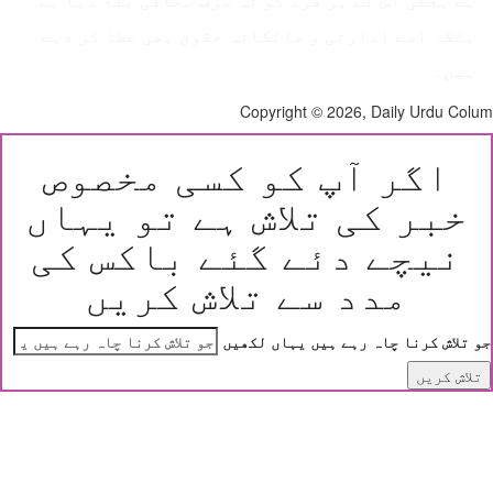
ہے یعنی اس نے ہر فرد کو نہ صرف صحافی بنا دیا ہے
بلکہ اسے ادارتی و مالکانہ حقوق بھی عطا کر دیے
ہیں۔
Copyright © 2026, Daily Urdu Co
اگر آپ کو کسی مخصوص
خبر کی تلاش ہے تو یہاں
نیچے دئے گئے باکس کی
مدد سے تلاش کریں
 تلاش کرنا چاہ رہے ہیں یہاں لکھیں