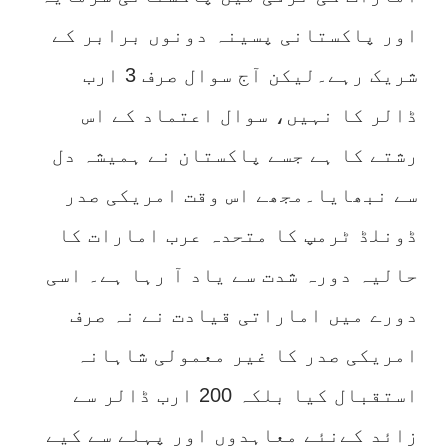
اور پاکستانی پسینہ دونوں برابر کے
شریک رہے۔لیکن آج سوال صرف 3 ارب
ڈالر کا نہیں، سوال اعتماد کے اس
رشتے کا ہے جسے پاکستان نے ہمیشہ دل
سے نبھایا۔مجھے اس وقت امریکی صدر
ڈونلڈ ٹرمپ کا متحدہ عرب امارات کا
حالیہ دورہ شدت سے یاد آ رہا ہے۔ اسی
دورے میں اماراتی قیادت نے نہ صرف
امریکی صدر کا غیر معمولی شاہانہ
استقبال کیا بلکہ 200 ارب ڈالر سے
زائد کےنئے معاہدوں اور پہلے سے کیے