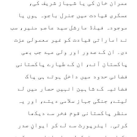
عمران خان کی یا شہباز شریف کی،
عسکری قیادت میں جنرل باجوہ ہوں یا
موجودہ فیلڈ مارشل سید عاصم منیر، سب
نے اماراتی قیادت کو غیر معمولی عزت
دی۔ ان کے صدور اور ولی عہد جب بھی
پاکستان آئے، ان کے طیارے پاکستانی
فضائی حدود میں داخل ہوتے ہی پاک
فضائیہ کے شاہین انہیں حصار میں لے
لیتے، جنگی جہاز سلامی دیتے، اور یہ
منظر پاکستانی قوم فخر سے دیکھا
کرتی۔ ایئرپورٹ سے لے کر ایوانِ صدر