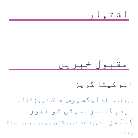
اشتہار
مقبول خبریں
اہم کیٹا گریز
ایکسپرس
جنگ نیوزکالم
روزنامہ آج
نایٹی ٹو نیوز
اردو کالمز
کالمز
ڈان ںیوز
ہم سب
انڈپینڈنٹ نیوز
نواےَ
وقت