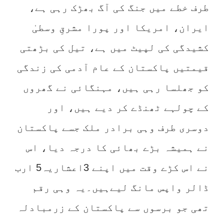
طرف خطے میں جنگ کی آگ بھڑک رہی ہے،
ایران، امریکا اور پورا مشرقِ وسطیٰ
کشیدگی کی لپیٹ میں ہے، تیل کی بڑھتی
قیمتیں پاکستان کے عام آدمی کی زندگی
کو جھلسا رہی ہیں، مہنگائی نے گھروں
کے چولہے ٹھنڈے کر دیے ہیں، اور
دوسری طرف وہی برادر ملک جسے پاکستان
نے ہمیشہ بڑے بھائی کا درجہ دیا، اس
نے اس کڑے وقت میں اپنے 3اعشاریہ5 ارب
ڈالر واپس مانگ لیےہیں۔یہ وہی رقم
تھی جو برسوں سے پاکستان کے زرمبادلہ