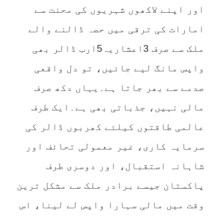
اور اپنے لاکھوں شہریوں کی محنت سے
امارات کی ترقی میں حصہ ڈالنے والے
ملک سے صرف 3اعشاریہ5ارب ڈالر بھی
واپس مانگ لیے جائیں، تو دل واقعی
صدمے سے بھر جاتا ہے۔یہاں دکھ صرف
مالی نہیں، جذباتی بھی ہے۔ایک طرف
عالمی طاقتوں کیلئے کھربوں ڈالر کی
سرمایہ کاری، غیر معمولی تحائف اور
شاہانہ استقبال، اور دوسری طرف
پاکستان جیسے برادر ملک سے مشکل ترین
وقت میں مالی سہارا واپس لے لینا، اس