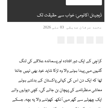
ڈیجیٹل اکانومی: خواب سے حقیقت تک
محمد عرفان صدیقی
03 مئی 2026
کراچی کے ایک دور افتادہ اور پسماندہ علاقے کی تنگ
گلیوں میں پیدا ہونے والا وہ لڑکا شاید خود بھی نہیں جانتا
تھا کہ ایک دن اس کی کہانی پاکستان کے بدلتے ہوئے
معاشی منظرنامے کی پہچان بن جائے گی۔ کچی دیواروں والے
ایک چھوٹے سے گھر میں آنکھ کھولنے والا یہ بچہ، جسکے