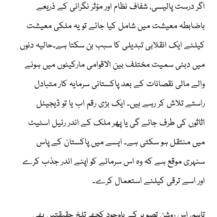
اگر درست پالیسی، شفاف نظام اور مؤثر نگرانی کے ذریعے
باضابطہ معیشت میں شامل کیا جائے تو یہ ملکی معیشت
کیلئے ایک انقلابی تبدیلی کا سبب بن سکتا ہے۔حالیہ دنوں
میں دبئی سمیت مختلف بین الاقوامی مارکیٹوں میں ہونے
والے مالی نقصانات کے بعد پاکستانی سرمایہ کار متبادل
راستے تلاش کر رہے ہیں۔ ایک بڑی رقم اب یا تو ڈیجیٹل
اثاثوں کی طرف جائے گی یا پھر ملک کے اندر رئیل اسٹیٹ
میں منتقل ہو سکتی ہے۔ ایسے میں پاکستان کے پاس
سنہری موقع ہے کہ وہ اس سرمائے کو اپنے اندر جذب کرے
اور اسے ترقی کیلئے استعمال کرے۔
تاہم، اس روشن تصویر کے باوجود کچھ تلخ حقیقتیں بھی