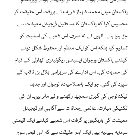
ایسے ہی بدلتے ہوئے حالات کو دیکھتے ہوئے وزیراعظم
پاکستان میاں محمد شہباز شریف نے بروقت اس حقیقت کو
محسوس کیا کہ پاکستان کا مستقبل ڈیجیٹل معیشت سے
جڑا ہوا ہے۔ انہوں نے نہ صرف اس شعبے کی اہمیت کو
تسلیم کیا بلکہ اس کو ایک منظم اور محفوظ شکل دینے
کیلئے پاکستان ورچوئل ایسیٹس ریگولیٹری اتھارٹی کے قیام
کی حمایت کی۔ اس ادارے کی سربراہی بلال بن ثاقب کے
سپرد کی گئی، جو ایک باصلاحیت، نوجوان اور جدید
ٹیکنالوجی کی گہری سمجھ رکھنے والے ماہر ہیں۔ ان کی
تکنیکی مہارت، عالمی رجحانات سے آگاہی اور ڈیجیٹل
معیشت کی باریکیوں پر گرفت اس شعبے کیلئے ایک قیمتی
سرمایہ ہے۔یہ بھی ایک اہم حقیقت ہے کہ اس قومی سوچ