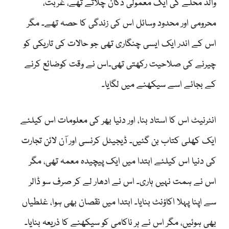
والد محلے کی ایک معمولی دکان چلاتے تھے، غربت،
محرومی اور محدود وسائل اس کی زندگی کا حصہ تھے۔ مگر
اس کے اندر ایک ایسی چنگاری تھی جو حالات کی تاریکی کو
چیرنے کی صلاحیت رکھتی تھی۔اس نے وقت کوضائع کرنے
کے بجائے اسے سیکھنے میں لگایا۔
انٹرنیٹ اس کا استاد بنا، اور دنیا بھر کی معلومات اس کیلئے
ایک کھلی کتاب بن گئیں۔ ڈیجیٹل کرنسی اور آن لائن تجارت
کی دنیا اس کیلئے ابتدا میں ایک پیچیدہ معمہ تھی، مگر
اس نے ہمت نہیں ہاری۔ اس نے ادھار لے کر صرف سو ڈالر
سے اپنا پہلا اکاؤنٹ بنایا۔ ابتدا میں نقصان بھی ہوا، غلطیاں
بھی ہوئیں، مگر اس نے ہر ناکامی کو سیکھنے کا ذریعہ بنایا۔