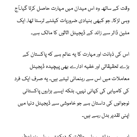
وقت کے ساتھ وہ اس میدان میں مہارت حاصل کرتا گیا۔آج
وہی لڑکا، جو کبھی بنیادی ضروریات کیلئے ترستا تھا، ایک
ملین ڈالر سے زائد کے ڈیجیٹل اثاثوں کا مالک ہے۔
اس کی ذہانت اور مہارت کا یہ عالم ہے کہ پاکستان کے
بڑے تحقیقاتی اور خفیہ ادارے بھی پیچیدہ ڈیجیٹل
معاملات میں اس سے رہنمائی لیتے ہیں۔ یہ صرف ایک فرد
کی کامیابی کی کہانی نہیں، بلکہ ایسے ہزاروں پاکستانی
نوجوانوں کی داستان ہے جو خاموشی سے ڈیجیٹل دنیا میں
اپنی تقدیر بدل رہے ہیں۔