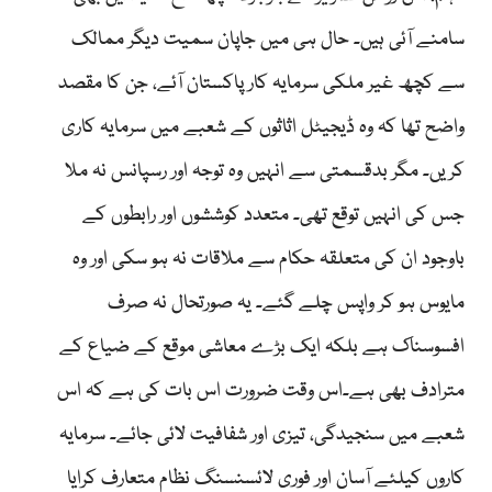
سامنے آئی ہیں۔ حال ہی میں جاپان سمیت دیگر ممالک
سے کچھ غیر ملکی سرمایہ کار پاکستان آئے، جن کا مقصد
واضح تھا کہ وہ ڈیجیٹل اثاثوں کے شعبے میں سرمایہ کاری
کریں۔ مگر بدقسمتی سے انہیں وہ توجہ اور رسپانس نہ ملا
جس کی انہیں توقع تھی۔ متعدد کوششوں اور رابطوں کے
باوجود ان کی متعلقہ حکام سے ملاقات نہ ہو سکی اور وہ
مایوس ہو کر واپس چلے گئے۔ یہ صورتحال نہ صرف
افسوسناک ہے بلکہ ایک بڑے معاشی موقع کے ضیاع کے
مترادف بھی ہے۔اس وقت ضرورت اس بات کی ہے کہ اس
شعبے میں سنجیدگی، تیزی اور شفافیت لائی جائے۔ سرمایہ
کاروں کیلئے آسان اور فوری لائسنسنگ نظام متعارف کرایا