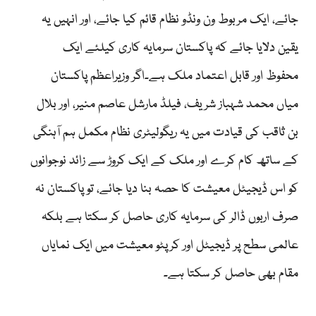
جائے، ایک مربوط ون ونڈو نظام قائم کیا جائے، اور انہیں یہ
یقین دلایا جائے کہ پاکستان سرمایہ کاری کیلئے ایک
محفوظ اور قابل اعتماد ملک ہے۔اگر وزیراعظم پاکستان
میاں محمد شہباز شریف، فیلڈ مارشل عاصم منیر، اور بلال
بن ثاقب کی قیادت میں یہ ریگولیٹری نظام مکمل ہم آہنگی
کے ساتھ کام کرے اور ملک کے ایک کروڑ سے زائد نوجوانوں
کو اس ڈیجیٹل معیشت کا حصہ بنا دیا جائے، تو پاکستان نہ
صرف اربوں ڈالر کی سرمایہ کاری حاصل کر سکتا ہے بلکہ
عالمی سطح پر ڈیجیٹل اور کرپٹو معیشت میں ایک نمایاں
مقام بھی حاصل کر سکتا ہے۔