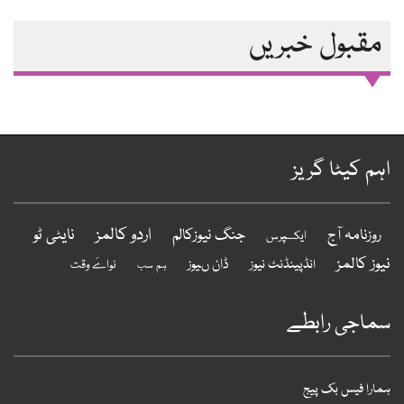
مقبول خبریں
اہم کیٹا گریز
اردو کالمز
نایٹی ٹو
روزنامہ آج
جنگ نیوزکالم
ایکسپرس
نیوز کالمز
ڈان ںیوز
انڈپینڈنٹ نیوز
نواےَ وقت
ہم سب
سماجی رابطے
ہمارا فیس بک پیج