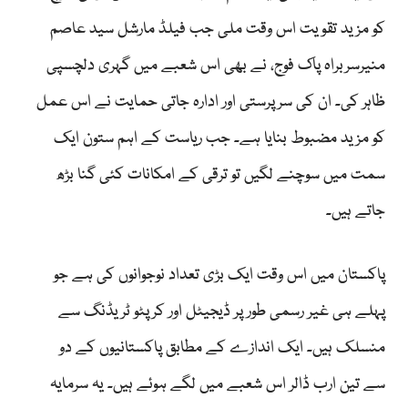
کو مزید تقویت اس وقت ملی جب فیلڈ مارشل سید عاصم
منیرسربراہ پاک فوج، نے بھی اس شعبے میں گہری دلچسپی
ظاہر کی۔ ان کی سرپرستی اور ادارہ جاتی حمایت نے اس عمل
کو مزید مضبوط بنایا ہے۔ جب ریاست کے اہم ستون ایک
سمت میں سوچنے لگیں تو ترقی کے امکانات کئی گنا بڑھ
جاتے ہیں۔
پاکستان میں اس وقت ایک بڑی تعداد نوجوانوں کی ہے جو
پہلے ہی غیر رسمی طور پر ڈیجیٹل اور کرپٹو ٹریڈنگ سے
منسلک ہیں۔ ایک اندازے کے مطابق پاکستانیوں کے دو
سے تین ارب ڈالر اس شعبے میں لگے ہوئے ہیں۔ یہ سرمایہ