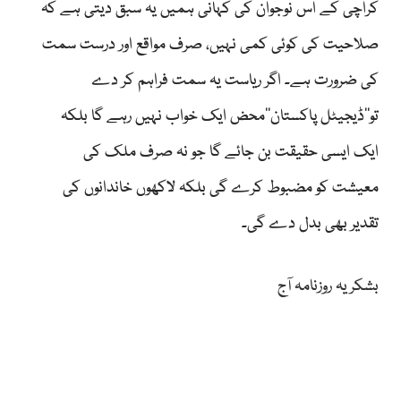
کراچی کے اس نوجوان کی کہانی ہمیں یہ سبق دیتی ہے کہ
صلاحیت کی کوئی کمی نہیں، صرف مواقع اور درست سمت
کی ضرورت ہے۔ اگر ریاست یہ سمت فراہم کر دے
تو‘‘ڈیجیٹل پاکستان’’محض ایک خواب نہیں رہے گا بلکہ
ایک ایسی حقیقت بن جائے گا جو نہ صرف ملک کی
معیشت کو مضبوط کرے گی بلکہ لاکھوں خاندانوں کی
تقدیر بھی بدل دے گی۔
بشکریہ روزنامہ آج