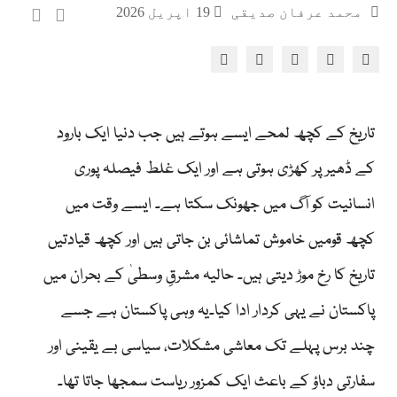
محمد عرفان صدیقی
19 اپریل 2026
تاریخ کے کچھ لمحے ایسے ہوتے ہیں جب دنیا ایک بارود
کے ڈھیر پر کھڑی ہوتی ہے اور ایک غلط فیصلہ پوری
انسانیت کو آگ میں جھونک سکتا ہے۔ ایسے وقت میں
کچھ قومیں خاموش تماشائی بن جاتی ہیں اور کچھ قیادتیں
تاریخ کا رخ موڑ دیتی ہیں۔ حالیہ مشرقِ وسطیٰ کے بحران میں
پاکستان نے یہی کردار ادا کیا۔یہ وہی پاکستان ہے جسے
چند برس پہلے تک معاشی مشکلات، سیاسی بے یقینی اور
سفارتی دباؤ کے باعث ایک کمزور ریاست سمجھا جاتا تھا۔