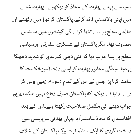
سب سے پہلے بھارت کے محاذ کو دیکھیے۔ بھارت خطے
میں اپنی بالادستی قائم کرنے، پاکستان کو دباؤ میں رکھنے اور
عالمی سطح پر اسے تنہا کرنے کی کوششوں میں مسلسل
مصروف تھا۔ مگر پاکستان نے عسکری، سفارتی اور سیاسی
سطح پر ایسا جواب دیا کہ نئی دہلی کے غرور کو شدید دھچکا
پہنچا۔ جنگی محاذپر بھارت کو ایسی ذلت آمیز شکست کا
سامنا کرنا پڑا جس نے اس کے تمام دعوے زمیں بوس کر
دیے۔ دنیا نے دیکھا کہ پاکستان صرف دفاع نہیں بلکہ بھرپور
جواب دینے کی مکمل صلاحیت رکھتا ہے۔اس کے بعد
افغانستان کا محاذ سامنے آیا جہاں بھارتی سرپرستی میں
دہشت گردی کا ایک منظم نیٹ ورک پاکستان کے خلاف