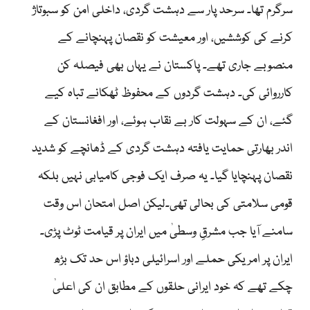
سرگرم تھا۔ سرحد پار سے دہشت گردی، داخلی امن کو سبوتاژ
کرنے کی کوششیں، اور معیشت کو نقصان پہنچانے کے
منصوبے جاری تھے۔ پاکستان نے یہاں بھی فیصلہ کن
کارروائی کی۔ دہشت گردوں کے محفوظ ٹھکانے تباہ کیے
گئے، ان کے سہولت کار بے نقاب ہوئے، اور افغانستان کے
اندر بھارتی حمایت یافتہ دہشت گردی کے ڈھانچے کو شدید
نقصان پہنچایا گیا۔ یہ صرف ایک فوجی کامیابی نہیں بلکہ
قومی سلامتی کی بحالی تھی۔لیکن اصل امتحان اس وقت
سامنے آیا جب مشرقِ وسطیٰ میں ایران پر قیامت ٹوٹ پڑی۔
ایران پر امریکی حملے اور اسرائیلی دباؤ اس حد تک بڑھ
چکے تھے کہ خود ایرانی حلقوں کے مطابق ان کی اعلیٰ