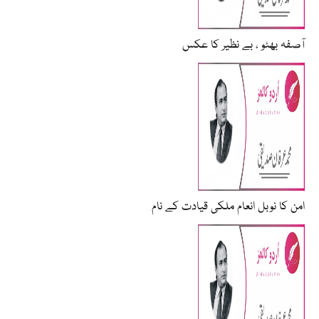
آصفہ بھٹو ، بے نظیر کا عکس
امن کا نوبل انعام ملکی قیادت کے نام