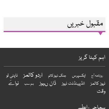
مقبول خبریں
ہم کیٹا گریز
اردو کالمز
نایٹی ٹو
ایکسپرس
جنگ نیوزکالم
روزنامہ آج
ڈان ںیوز
نواےَ
یوز کالمز
انڈپینڈنٹ نیوز
ہم سب
قت
ماجی رابطے