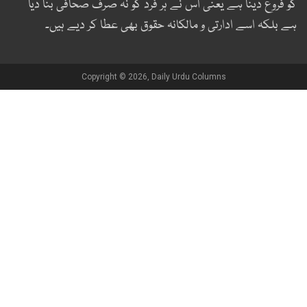
و فروغ دینا ہے یعنی اس نے ہر فرد کو نہ صرف صحافی بنا دیا
ے بلکہ اسے ادارتی و مالکانہ حقوق بھی عطا کر دیے ہیں۔
Copyright © 2026, Daily Urdu Columns