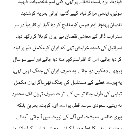
قیادت براہِ راست نشانے پر تھی، کئی اہم شخصیات شہید
ہوئیں، ایٹمی مراکز تباہ کیے گئے، ایرانی بحریہ کو شدید
نقصان پہنچا، ایئر فورس کو مفلوج کر دیا گیا، اور تقریباً دو سو
ستر ارب ڈالر کے معاشی نقصان نے ایران کو ہلا کر رکھ دیا۔
اسرائیل کی شدید خواہش تھی کہ ایران کو مکمل طور پر تباہ
کر دیا جائے، اس کا انفراسٹرکچر مٹا دیا جائے اور اسے سو سال
پیچھے دھکیل دیا جائے۔یہ صرف ایران کی جنگ نہیں تھی،
یہ پورے خطے کے مستقبل کی جنگ تھی۔اگر ایران مکمل
تباہی کی طرف جاتا تو اس کے اثرات صرف تہران تک محدود
نہ رہتے۔ سعودی عرب، قطر، یو اے ای، کویت، بحرین بلکہ
پوری عالمی معیشت اس آگ کی لپیٹ میں آ جاتی۔ آبنائے
ہرمز بند ہونے کا خطرہ دنیا کیلئے معاشی تباہی کا اعلان بن