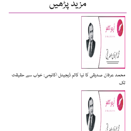
مزید پڑھیں
محمد عرفان صدیقی کا نیا کالم ڈیجیٹل اکانومی: خواب سے حقیقت
تک