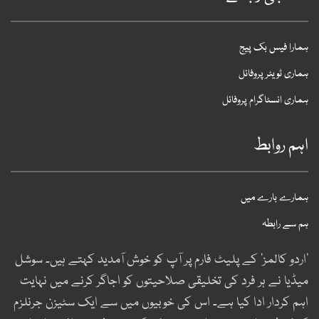
مارا فیس بک پیج
ماری ٹویٹر پروفائل
ماری انسٹاگرام پروفائل
ہم روابط
مارے بارے میں
م سے رابطہ
اردو کالمز‘ کے پلیٹ فارم پر آپ کو خوش آمدید کہتے ہیں۔ سوشل
یڈیا نے ہر فرد کی تخلیقی صلاحیتوں کو اجاگر کرنے میں نہایت
ہم کردار ادا کیا ہے۔ اس کی خوبیوں میں سے ایک سٹیزن جرنلزم