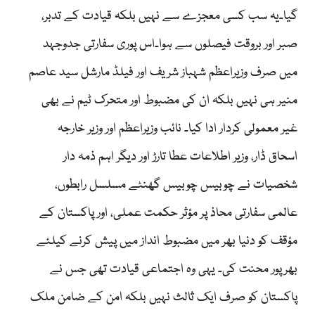
گیا۔یہ سب کسی معجزے سے نہیں بلکہ قیادت کے تدبر،
صبر اور بروقت فیصلوں سے ہوا۔اس پوری سفارتی جدوجہد
میں صرف وزیراعظم شہباز شریف اور فیلڈ مارشل سید عاصم
منیر ہی نہیں بلکہ ان کی مضبوط اور متحرک ٹیم نے بھی
غیر معمولی کردار ادا کیا۔ نائب وزیراعظم اور وزیر خارجہ
اسحاق ڈار، وزیر اطلاعات عطا تارڑ اور دیگر اہم ذمہ دار
شخصیات نے چوبیس چوبیس گھنٹے مسلسل رابطوں،
عالمی سفارتی محاذ پر مؤثر حکمت عملی، اور پاکستان کے
مؤقف کو دنیا بھر میں مضبوط انداز میں پیش کرنے کیلئے
بھرپور محنت کی۔ یہی وہ اجتماعی قیادت تھی جس نے
پاکستان کو صرف ایک ثالث نہیں بلکہ امن کے ضامن ملک