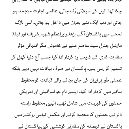
چکا تھا۔ تیل کی سپلائی رک جاتی، عالمی تجارت منجمد ہو
جاتی اور دنیا ایک نئے بحران میں داخل ہو جاتی۔ اسی نازک
لمحے میں پاکستان آگے بڑھا۔وزیراعظم شہباز شریف اور فیلڈ
مارشل جنرل سید عاصم منیر نے خاموش مگر انتہائی مؤثر
سفارت کاری کے ذریعے وہ کردار ادا کیا جسے آج دنیا کھل کر
تسلیم کر رہی ہے۔ پاکستان نے صرف بیانات نہیں دیے بلکہ
عملی طور پر ایران کی جان بچانے والی قیادت کو محفوظ
بنانے میں کردار ادا کیا۔ ایسے نام جو اسرائیلی اور امریکی
حملوں کی فہرست میں شامل تھے، انہیں محفوظ راستہ
دلوانے، حملوں کو محدود کرنے اور مکمل تباہی روکنے میں
پاکستان نے فیصلہ کن سفارتی کوششیں کیں۔پاکستان نے