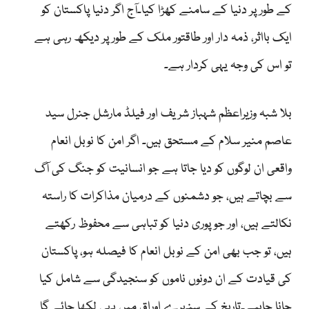
کے طور پر دنیا کے سامنے کھڑا کیا۔آج اگر دنیا پاکستان کو
ایک بااثر، ذمہ دار اور طاقتور ملک کے طور پر دیکھ رہی ہے
تو اس کی وجہ یہی کردار ہے۔
بلا شبہ وزیراعظم شہباز شریف اور فیلڈ مارشل جنرل سید
عاصم منیر سلام کے مستحق ہیں۔ اگر امن کا نوبل انعام
واقعی ان لوگوں کو دیا جاتا ہے جو انسانیت کو جنگ کی آگ
سے بچاتے ہیں، جو دشمنوں کے درمیان مذاکرات کا راستہ
نکالتے ہیں، اور جو پوری دنیا کو تباہی سے محفوظ رکھتے
ہیں، تو جب بھی امن کے نوبل انعام کا فیصلہ ہو، پاکستان
کی قیادت کے ان دونوں ناموں کو سنجیدگی سے شامل کیا
جانا چاہیے۔تاریخ کے سنہرے اوراق میں یہی لکھا جائے گا