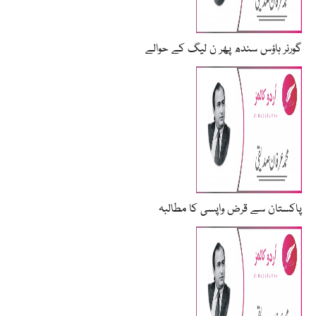
گورنر ہاؤس سندھ پھر ن لیگ کے حوالے
پاکستان سے قرض واپسی کا مطالبہ