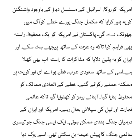
امریکہ کو روکا، اسرائیل کے مسلسل دباؤ کے باوجود واشنگٹن
کو یہ باور کرایا کہ مکمل جنگ پورے خطے کو آگ میں
جھونک دے گی۔ پاکستان نے امریکہ کو ایک محفوظ راستہ
بھی فراہم کیا تاکہ وہ عزت کے ساتھ پیچھے ہٹ سکے، اور
ایران کو یہ یقین دلایا کہ مذاکرات کا راستہ اب بھی کھلا
ہے۔اسی کے ساتھ سعودی عرب، قطر، یو اے ای اور کویت پر
ممکنہ حملے رکوائے گئے۔ خطے کے اتحادی ممالک کو
محفوظ بنایا گیا۔ آبنائے ہرمز کو کھلوایا گیا تاکہ عالمی
تجارت اور تیل کی سپلائی بحال رہے۔ امریکہ اور ایران کے
درمیان جنگ بندی ممکن ہوئی۔ ایک ایسی جنگ جو تیسری
عالمی جنگ کا پیش خیمہ بن سکتی تھی، اسے روک دیا