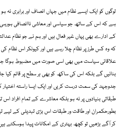
لوگوں کو ایک ایسے نظام میں جہاں انصاف اور برابری نہ ہ
ہے کہ اس کے ساتھ جو سیاسی اور معاشی ناانصافی ہو
کے ادارے بھی یہاں غیر فعال ہیں اور ہم نے جو نظام عدالتو
کہ وہ کس طرز پر نظام چلا رہے ہیں اور کیونکر اس نظام کی 
علاقائی سیاست میں بھی اسی صورت میں مضبوط ہوگا جب 
بنائیں گے بلکہ اس کی ساکھ کو بھی ہر سطح پر قائم کیا
جدوجہد کی سمت درست کریں اور ایک ایسا راستہ اختیار
طبقاتی بنیادوں پر نہ ہو بلکہ معاشرے کے تمام افراد اس تر
بطورحکمران اور طاقت ور طبقات اس بڑی تبدیلی کے لیے تیار
کر آگے بڑھیں تو کچھ بہتری کے امکانات پیدا ہوسکتے ہیں