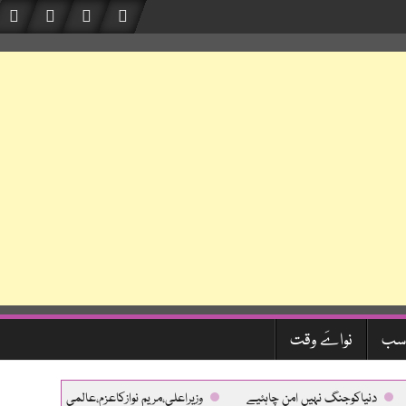
سب
نواےَ وقت
نیاکوجنگ نہیں امن چاہئیے
وزیراعلی،مریم نوازکاعزم،عالمی معیارکی طبی سہول