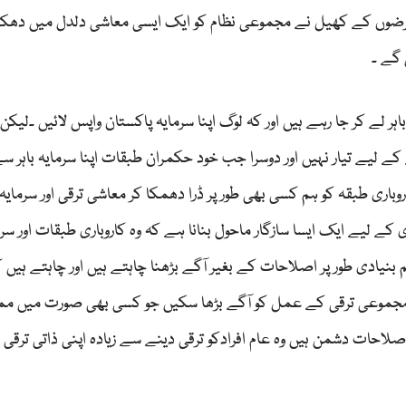
قرضوں کے کھیل نے مجموعی نظام کو ایک ایسی معاشی دلدل میں دھکی
گے ۔
ر لے کر جا رہے ہیں اور کہ لوگ اپنا سرمایہ پاکستان واپس لائیں ۔لیکن 
کے لیے تیار نہیں اور دوسرا جب خود حکمران طبقات اپنا سرمایہ باہر س
اری طبقہ کو ہم کسی بھی طور پر ڈرا دھمکا کر معاشی ترقی اور سرمایہ
لیے ایک ایسا سازگار ماحول بنانا ہے کہ وہ کاروباری طبقات اور سرم
بنیادی طور پر اصلاحات کے بغیر آگے بڑھنا چاہتے ہیں اور چاہتے ہیں ک
ہم مجموعی ترقی کے عمل کو آگے بڑھا سکیں جو کسی بھی صورت میں م
لاحات دشمن ہیں وہ عام افرادکو ترقی دینے سے زیادہ اپنی ذاتی ترقی