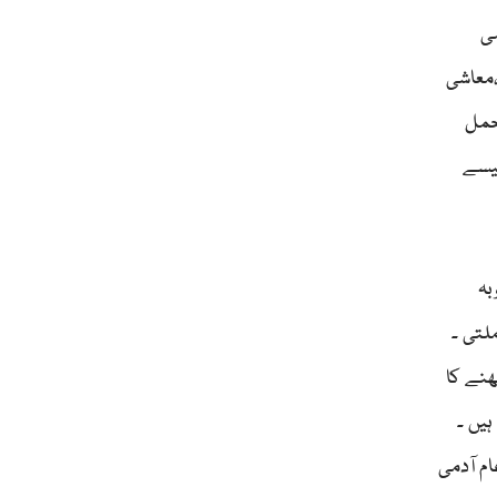
می
،معاشی
حمل
جیسے
بہ
لتی ۔
ھنے کا
ہیں ۔
ام آدمی