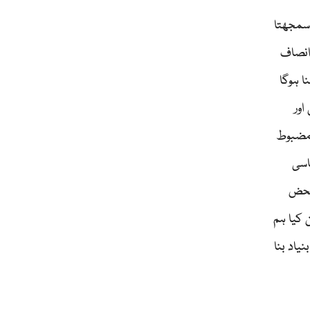
 سمجھتا
انصاف
ا ہوگا
اور
 مضبوط
اسی
 محض
 کیا ہم
یاد بنا