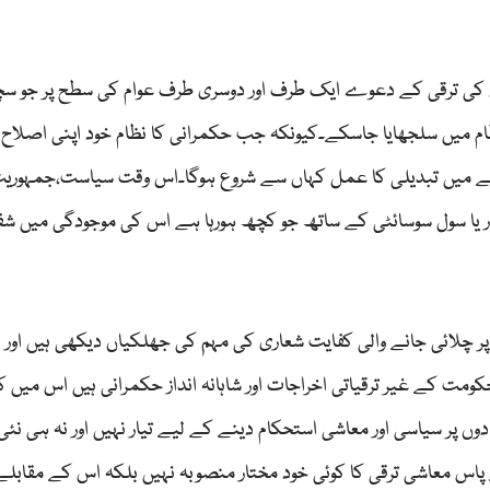
ں کی ترقی کے دعوے ایک طرف اور دوسری طرف عوام کی سطح پر جو س
م میں سلجھایا جاسکے۔کیونکہ جب حکمرانی کا نظام خود اپنی اصلاح
تو ایسے میں تبدیلی کا عمل کہاں سے شروع ہوگا۔اس وقت سیاست،جمہوریت
ظہار یا سول سوسائٹی کے ساتھ جو کچھ ہورہا ہے اس کی موجودگی میں ش
لائی جانے والی کفایت شعاری کی مہم کی جھلکیاں دیکھی ہیں اور 
ومت کے غیر ترقیاتی اخراجات اور شاہانہ انداز حکمرانی ہیں اس میں ک
ں پر سیاسی اور معاشی استحکام دینے کے لیے تیار نہیں اور نہ ہی نئ
کے پاس معاشی ترقی کا کوئی خود مختار منصوبہ نہیں بلکہ اس کے مقابل