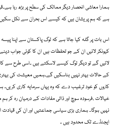
ہمارا معاشی انحصار دیگر ممالک کی سطح پر بڑھ رہا ہے۔
ہے کہ ہم پریشان ہیں کہ کیسے اس بحران سے نکل سکیں 
اس بات پر گلہ کیا جاتا ہے کہ لوگ پاکستان سے اپنا پیسہ باہ
کیونکر لائیں ان کے جو تحفظات ہیں ان کا کوئی جواب دینے 
لائیں گے تو دیگر لوگ کیسے لاسکتے ہیں ۔اسی طرح سے کاروب
کے حالات بہتر نہیں بناسکیں گے۔ہمیں معیشت کی بہتری کے 
کاروں کو خود ترغیب دے کہ وہ یہاں سرمایہ کاری کریں۔ ہم 
خیالات ،فرسودہ سوچ اور ذاتی مفادات کے درمیان رہ کر 
نہیں ہوگا۔ ہماری بڑی سیاسی جماعتیں اور ان کی قیادت اص
ایجنڈے تک محدود ہیں ۔