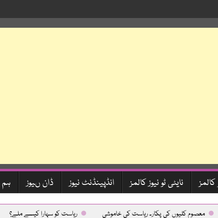
 کالمز
نایٹی ٹو نیوز کالمز
انڈپینڈنٹ نیوز
ڈان ںیوز
ہم 
عصوم کلیوں کی پکار۔ ریاست کی خاموشی
ریاست کو سہارا کیسے ملے؟
د