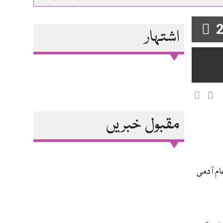
2
اشتہار
مقبول خبریں
ام آدمی