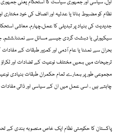
اول، سیاسی اور جمہوری سیاست کا استحکام یعنی جمہوری اور
نظام کو مضبوط بنانا یا عدلیہ اور انصاف کی خود مختاری اور
جدیدیت کی بنیاد پر تبدیلی کا عمل،چہارم، معاشی استحکا
سیکیورٹی یا دہشت گردی جیسے مسائل سے نمٹنا،ششم، جوابد
بحران سے نمٹنا یا عام آدمی اور کمزور طبقات کے مفادات
ترجیحات میں ہمیں مختلف نوعیت کے تضادات اور ٹکراؤ د
مجموعی طور پر ہمارے تمام حکمران طبقات بنیادی نوعیت ک
چاہتے ہیں ، اسی عمل میں ان کے سیاسی اور ذاتی مفادات
پاکستان کا حکومتی نظام ایک خاص منصوبہ بندی کے تحت ان