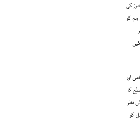
شوز کی
 ہم کو
کیں
می اور
طح کا
ں نظر
ل کو