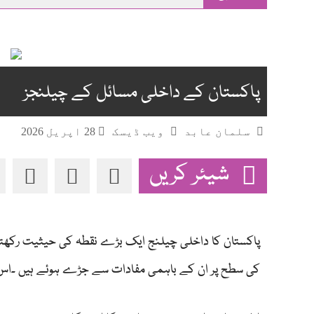
main
content
پاکستان کے داخلی مسائل کے چیلنجز
سلمان عابد
ویب ڈیسک
28 اپریل 2026
شیئر کریں
پاکستان کا داخلی چیلنج ایک بڑے نقطہ کی حیثیت رکھتا ہ
کی سطح پر ان کے باہمی مفادات سے جڑے ہوئے ہیں ۔اس 