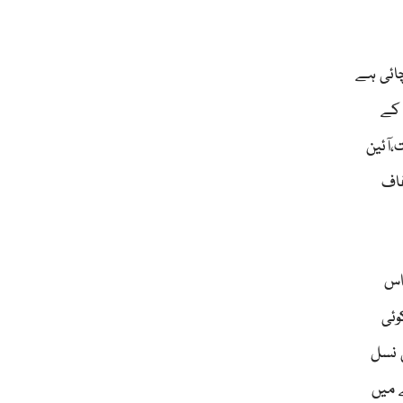
چائی ہے
 کے
،آئین
فاف
اس
وئی
ی نسل
ے میں