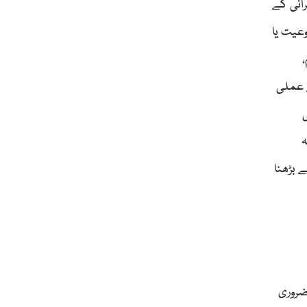
رانی کے
وعیت یا
ے عملی
ہ
 بڑھنا
ضروری