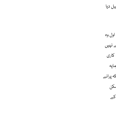
ل دیا
اول وہ
ے نہیں
 کاری
ایہ
ہ پرانے
مکن
 کے