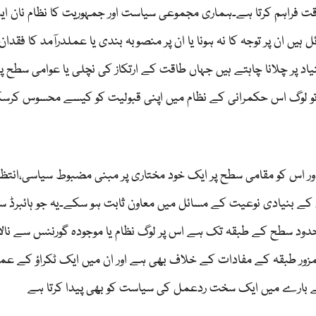
ت فراہم کرتا ہے۔ہماری مجموعی سیاست اور جمہوریت کا نظام نان ای
یں ان پر توجہ کا نہ ہونا یا ان پر منصوبہ بندی یا عملدرآمد کا فقدان
اد پر چلانا چاہتے ہیں جہاں طاقت کے ارتکاز کی نچلی یا عوامی سطح پر
تو لوگ اس حکمرانی کے نظام میں اپنی قبولیت کو کیسے محسوس کرس
ور اس کو مقامی سطح پر ایک خود مختاری پر مبنی مضبوط سیاسی،انتظا
ن کے بنیادی نوعیت کے مسائل میں معاون ثابت ہو سکے۔یہ جو ہائبرڈ س
محدود سطح کے طبقہ تک ہے اس پر لوگ نظام یا موجودہ گورننس سے نالا
کمزور طبقہ کے مفادات کے خلاف بھی ہے اور ان میں ایک ٹکراؤ کے عم
ت کے بارے میں ایک سخت ردعمل کی سیاست کو بھی پیدا کرتا ہے