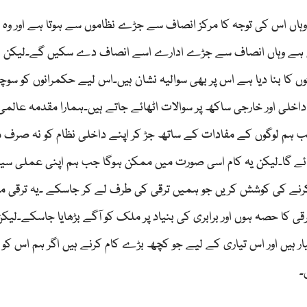
و وہاں اس کی توجہ کا مرکز انصاف سے جڑے نظاموں سے ہوتا ہے اور وہ
رہی ہے وہاں انصاف سے جڑے ادارے اسے انصاف دے سکیں گے۔لیکن 
ں کا بنا دیا ہے اس پر بھی سوالیہ نشان ہیں۔اس لیے حکمرانوں کو سوچن
داخلی اور خارجی ساکھ پر سوالات اٹھائے جاتے ہیں۔ہمارا مقدمہ عالمی 
ہم لوگوں کے مفادات کے ساتھ جڑ کر اپنے داخلی نظام کو نہ صرف
 جائے گا۔لیکن یہ کام اسی صورت میں ممکن ہوگا جب ہم اپنی عملی سی
 کرنے کی کوشش کریں جو ہمیں ترقی کی طرف لے کر جاسکے ۔یہ ترقی
قی کا حصہ ہوں اور برابری کی بنیاد پر ملک کو آگے بڑھایا جاسکے۔لیکن
 ہیں اور اس تیاری کے لیے جو کچھ بڑے کام کرنے ہیں اگر ہم اس کو بن
۔