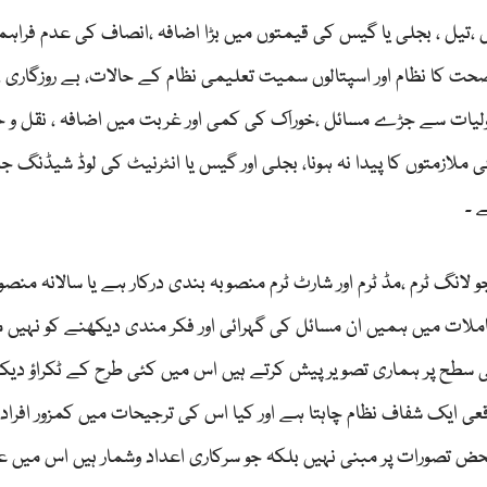
 ،تیل ، بجلی یا گیس کی قیمتوں میں بڑا اضافہ ،انصاف کی عدم فراہ
 صحت کا نظام اور اسپتالوں سمیت تعلیمی نظام کے حالات، بے روزگاری 
حولیات سے جڑے مسائل ،خوراک کی کمی اور غربت میں اضافہ ، نقل و 
ی ملازمتوں کا پیدا نہ ہونا، بجلی اور گیس یا انٹرنیٹ کی لوڈ شیڈنگ 
 ۔
گ ٹرم ،مڈ ٹرم اور شارٹ ٹرم منصوبہ بندی درکار ہے یا سالانہ منصو
ات میں ہمیں ان مسائل کی گہرائی اور فکر مندی دیکھنے کو نہیں م
ی سطح پر ہماری تصویر پیش کرتے ہیں اس میں کئی طرح کے ٹکراؤ دیک
قعی ایک شفاف نظام چاہتا ہے اور کیا اس کی ترجیحات میں کمزور افراد 
محض تصورات پر مبنی نہیں بلکہ جو سرکاری اعداد وشمار ہیں اس میں ع