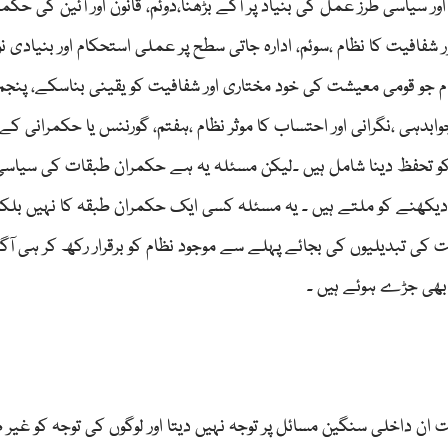
 سیاسی طرز عمل کی بنیاد پر آگے بڑھنا،دوئم، قانون اور آئین کی حکم
 شفافیت کا نظام ،سوئم، ادارہ جاتی سطح پر عملی استحکام اور بنیادی ن
م جو قومی معیشت کی خود مختاری اور شفافیت کو یقینی بناسکے، پنجم،
ہی ،نگرانی اور احتساب کا موثر نظام ،ہفتم، گورننس یا حکمرانی ک
 کو تحفظ دینا شامل ہیں ۔لیکن مسئلہ یہ ہے حکمران طبقات کی سیاسی
یکھنے کو ملتے ہیں ۔ یہ مسئلہ کسی ایک حکمران طبقہ کا نہیں بلک
ی تبدیلیوں کی بجائے پہلے سے موجود نظام کو برقرار رکھ کر ہی آگے
 بھی جڑے ہوئے ہیں ۔
 داخلی سنگین مسائل پر توجہ نہیں دیتا اور لوگوں کی توجہ کو غیر 