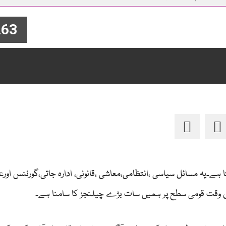
63
ے۔یہ مسائل سیاسی ،انتظامی،معاشی ،قانونی، ادارہ جاتی،گورننس اورع
وقت قومی سطح پر ہمیں سات بڑے چیلنجز کا سامنا ہے۔