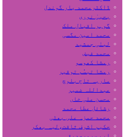
ڈاکٹرمحمد یار گوندل
گوہر اقبال ملک
محمد امین مگسی
لبنٰی جمشید
محمد فیض
رمشا کھوسو
رمشا تبسُم توقیر
ماریہ تاج بلوچ
عبداللہ ضمیر
محسن علی خاں
رشائل عطا محمد
محمد حمزہ علی بھٹی
حکیم اشرف ثاقت،لیہ بھکر
ایم سرورصدیقی