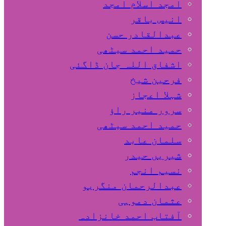
امجد اسلام امجد
انیس باقر
عبدالقادر حسن
حمید احمد سیٹھی
اشفاق اللہ جان ڈاگئی
فرحین شیخ
شہلا اعجاز
سرور منیر راؤ
حمید احمد سیٹھی
سلمان عابد
شیریں حیدر
نسیم انجم
عبدالرحمان منگریو
عثمان دموہی
آفتاب احمد خانزادہ