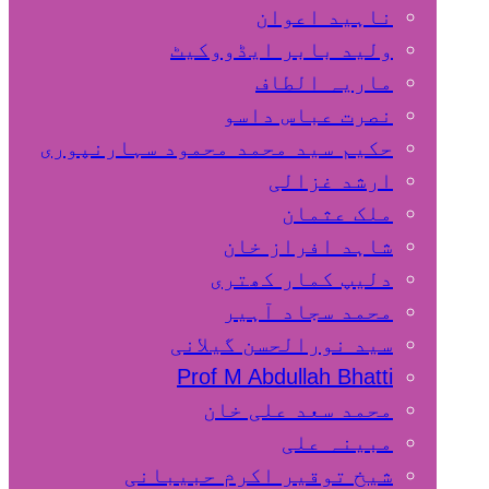
ناہید اعوان
ولید بابر ایڈووکیٹ
ماریہ الطاف
نصرت عباس داسو
حکیم سید محمد محمود سہارنپوری
ارشد غزالی
ملک عثمان
شاہد افراز خان
دلیپ کمار کھتری
محمد سجاد آہیر
سید نورالحسن گیلانی
Prof M Abdullah Bhatti
محمد سعد علی خان
مبینہ علی
شیخ توقیر اکرم حبیبانی