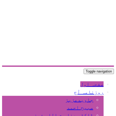
Toggle navigation
صفحہ اول
روزنامہ آج
جاویدعزیز
صبیح احمد
ڈاکٹر عنا یت اللہ فیضی