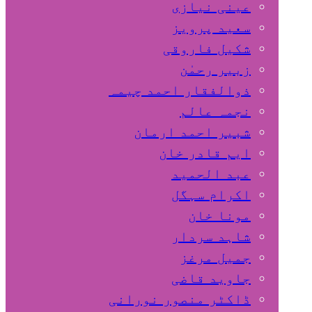
عینی نیازی
سعید پرویز
شکیل فاروقی
زبیر رحمٰن
ذوالفقار احمد چیمہ
نجمہ عالم
شبیر احمد ارمان
ایم قادر خان
عبد الحمید
اکرام سہگل
مونا خان
شاہد سردار
جمیل مرغز
جاوید قاضی
ڈاکٹر منصور نورانی