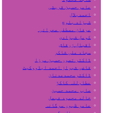
عامر حسین قریشی
اﺣﻤﺪﺑﻼل
شہزاد بلوچ
عرفان مصطفٰی صحرائی
کومل شہزادی
اقبال زرقاش
سجاد علی شاکر
ڈاکٹر تصور حسین مرزا
قاضی شیراز احمد ایڈووکیٹ
ڈاکٹرمحمدعدنان
عطاءللہ کاکڑ
صابر محمد حسین
خالد محمود فیصل
عامر ظہور سرگانہ
محمد جمال مگسی