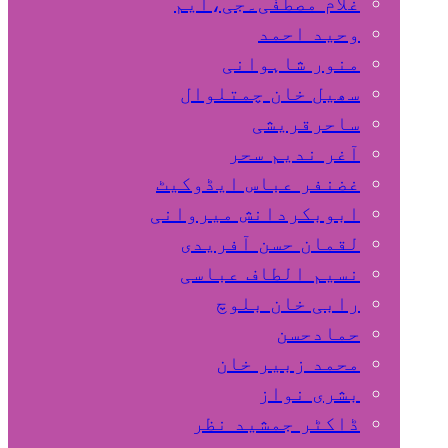
غلام مصطفٰی۔جی،ایم
وحید احمد
منور شاہوانی
سھیل خان چمتلوال
ساحرقریشی
آغر ندیم سحر
غضنفر عباس ایڈوکیٹ
ابوبکردانش میروانی
لقمان حسن آفریدی
نسیم الطاف عباسی
رابی خان بلوچ
حمادحسن
محمد زبیر خان
بشری نواز
ڈاکٹر جمشید نظر