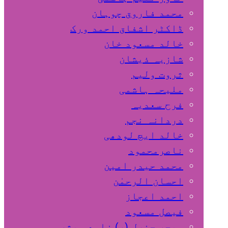
محمد فاروق چوہان
ڈاکٹر اشفاق احمد ورک
خالد مسعود خان
شازیہ ذیشان
ثروت ولیم
ملیحہ ہاشمی
فرح سعدیہ
دردانہ نجم
خالد ایچ لودھی
ناصرمحمود
محمد حیدر امین
احسان الرحمٰن
احمد اعجاز
فیصل مسعود
میجر جنرل (ر) زاہد مبشر