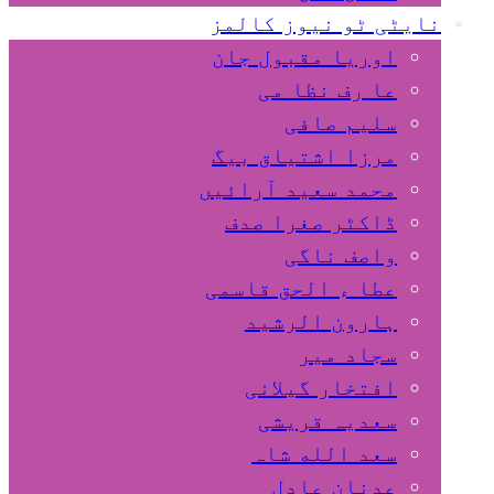
نایٹی ٹو نیوز کالمز
اوریا مقبول جان
عا رف نظا می
سلیم صافی
مرزا اشتیاق بیگ
محمد سعید آرائیں
ڈاکٹر صغرا صدف
واصف ناگی
عطا ء الحق قاسمی
ہارون الرشید
سجاد میر
افتخار گیلانی
سعدیہ قریشی
سعد الله شاہ
عدنان عادل