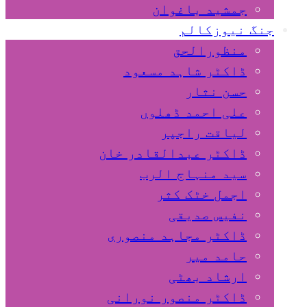
جمشید باغوان
جنگ نیوزکالم
منظورالحق
ڈاکٹر شاہد مسعود
حسن نثار
علی احمد ڈھلوں
لیاقت راجپر
ڈاکٹر عبدالقادر خان
سید منہاج الرب
اجمل خٹک کثر
نفیس صدیقی
ڈاکٹر مجاہد منصوری
حامد میر
ارشاد بھٹی
ڈاکٹر منصور نورانی