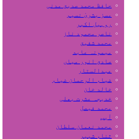
حافظ محمد صدیق مدنی
مسز بشریٰ نسیم
روہیل اکبر
ناصر محمود ناز
محمد شفیق
میمونہ عابد
صادق انور میاں
عبدالستار
ضیاء الرحمان ضیاء
خالد خان
خدیجہ عشرت بھلی
محمد فیصل
آیب
محمد نعمان سلطان
ثناء شبیر