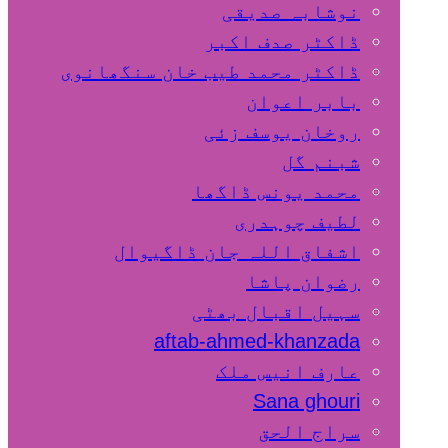
نوشابہ صدیقی
ڈاکٹر صدف اکبر
ڈاکٹر محمد طیب خان سنگھانوی
بابر اعوان
روخان یوسف زئی
شبنم گل
محمد یونس ڈاگھا
لطیف چوہدری
اشفاق اللہ جان ڈاگیوال
رضوان پاشا
سہیل اقبال بھٹی
aftab-ahmed-khanzada
عارف انیس ملک
Sana ghouri
سراج الحق