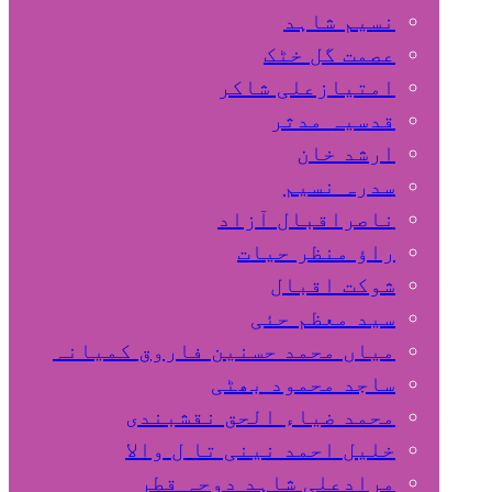
نسیم شاہد
عصمت گل خٹک
امتیازعلی شاکر
قدسیہ مدثر
ارشد خان
سدرہ نسیم
ناصراقبال آزاد
راؤ منظر حیات
شوکت اقبال
سید معظم حئی
میاں محمد حسنین فاروق کمیانہ
ساجد محمود بھٹی
محمد ضیاء الحق نقشبندی
خلیل احمد نینی تا ل والا
مرادعلی شاہد دوحہ قطر