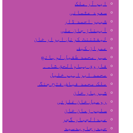
ایم آر ملک
سعود عثمانی
شبیر احمد ڈار
آبیناز جان علی
لیفٹننٹ کرنل ابرار خان
عمران کیف
مہر محمد طفیل لوہانچ
فاروق بہاوالحق شاہ۔
محمد ابراہیم خلیل
ملک محمد فیاض فتح جنگ
شہریار خان
رومیل خان غلزئی
سلیم زمان خان
عبدالجبار گجر
حیدرجاویدسید