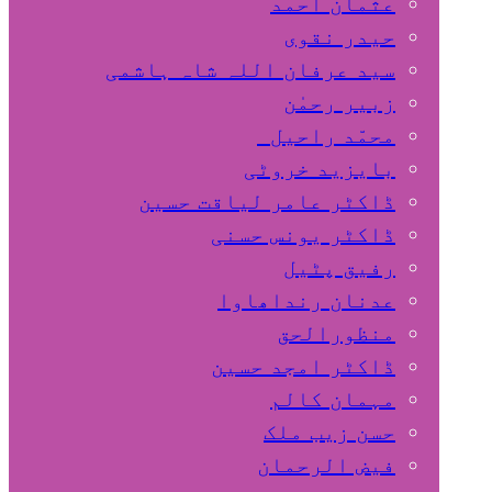
عثمان احمد
حیدر نقوی
سید عرفان اللہ شاہ ہاشمی
زبیر رحمٰن
محمّد راحیل
بایزید خروٹی
ڈاکٹر عامر لیاقت حسین
ڈاکٹر یونس حسنی
رفیق پٹیل
عدنان رنداھاوا
منظورالحق
ڈاکٹر امجد حسین
مہمان کالم
حسن زیب ملک
فیض الرحمان