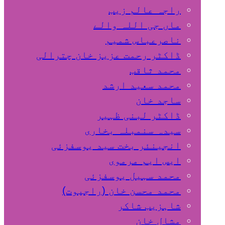
راجہ عالم زیب
ماں جی اللہ والے
ناصرعباس شمیم
ڈاکٹر رحمت عزیز خان چترالی
محمد ثاقب
محمد سعید ارشد
ساجد خان
ڈاکٹر لبنی ظہیر
سیدہ سنمبلہ بخاری
انجینئر بخت سید یوسفزئی
ایس ایم مرموی
محمد سہیل یوسفزئی
محمد محسن خان (راجپوت)
شاہزیب شاکر
مشال خان