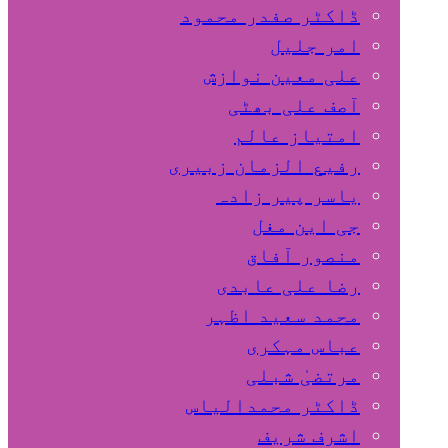
ڈاکٹر صفدر محمود
امر جلیل
علی معین نوازش
آصف علی بھٹی
امتیاز عالم
رفیع الزمان زبیری
یاسر پیر زادہ
جی این مغل
منصور آفاق
رضا علی عابدی
محمد سعید اظہر
عباس مہکری
مرتضیٰ شبلی
ڈاکٹر محمدالیاس
اشرف شریف