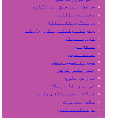
حافظ امیرحمزہ سانگلوی
محمد عبداللہ
جہانگیر شاہ کاکڑ
رضوانہ چغتائی، کہروڑپکا
ثوبیہ عباس
عاشق نور
حافظ نعیم
شہزاد حسین بھٹی
جہا نگیر کاکڑ
سازین بلوچ
نواب رانا ارسلان
ڈاکٹر محمد شافع صابر
مظفر علی بٹ
عبدالصمد گدور
ساجد محمود