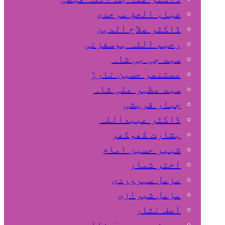
ضیاء الحق سرحدی
ڈاکٹر صلاح الدین
رحیم اللہ یوسفزئی
سید جی بی شاہ
مستنصر حسین تارڑ
سید مظہر علی شاہ
جبار قریشی
ڈاکٹر عبیداللہ
بشارت کھوکھر
شبیر حسین امام
اختر شمار
مزمل سہروردی
مزمل شیرازی
آصف نثار
پروفیسر یحییٰ خالد