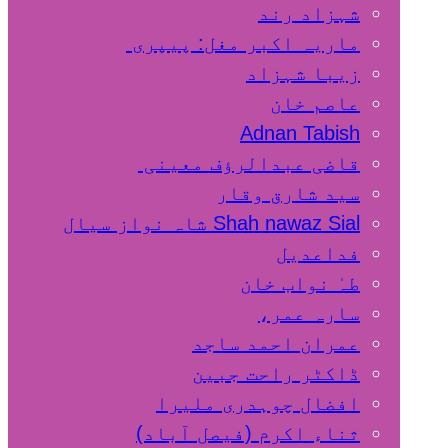
شہزاد رند
ماریہ اکبر مغل: پیپری
زیبا شہزاد
عاصم خان
Adnan Tabish
قاضی عبدالرؤف معینی
سید شارق وقار
Shah nawaz Sial شاہ نواز سیال
فداعدیل
طہٰ نواب خان
سارہ عمر،
عمران احمد ساجد
ڈاکٹر راحت جبین
افضال چوہدری ملیرا
ثناء اکرم (فیصل آباد)