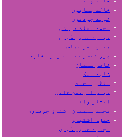
حامد ولید
خالد ہمایوں
نوید چودھری
محمد معاذ قریشی
مجاہد حسین طوری
میاں عمر عباس
پرو فیسر سید اسرار بخاری
ناصر سلمان
شاہد ملک
منظور احمد
مجیب الرحمٰن شامی
ایثار رانا
محمد سلیمان اشفاق چوهدری
حمزہ اشتیاق
مجاہد حسین طوری