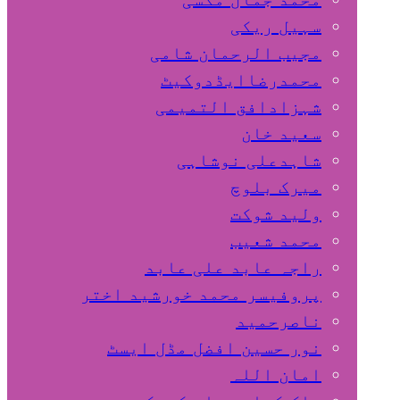
سہیل ريكی
مجیب الرحمان شامی
محمدرضاایڈدوکیٹ
شہزادافق التمیمی
سعید خان
شاہدعلی نوشاہی
میرک بلوچ
ولید شوکت
محمد شعیب
راجہ عابد علی عابد
پروفیسر محمد خورشید اختر
ناصرحمید
نور حسین افضل مڈل ایسٹ
امان اللہ