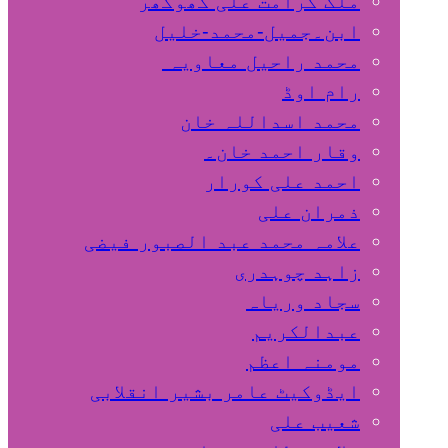
ملک کرامت علی کھوکھر
ابن۔جمیل-محمد-خلیل
محمد راحیل معاویہ
رام اوڈ
محمد اسداللہ خان
وقار احمد خان۔
احمد علی کورار
ذمران علی
علامہ محمد عبد الصبور فیضی
زاہد چوہدری
سجاد وریاہ
عبدالکریم
مومنہ اعظم
ایڈوکیٹ عامر بشیر انقلابی
شعیب علی