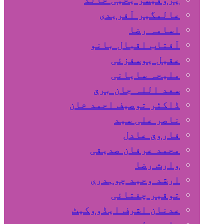
عالمگیر آفریدی
اسامہ رضا
آفتاب اقبال بانو
عقیل یوسفزئی
ملیحہ سایانی
سعد اللہ جان برق
ڈاکٹر توصیف احمد خان
ناصر علی سید
فاروق عادل
محمد عرفان صدیقی
وارث رضا
ارشد وحید چوہدری
توقیر چغتائی
عدنان اشرف ایڈووکیٹ