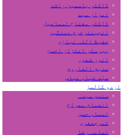
ڈاکٹر یاسمین راشد
اعزاز سید
ڈاکٹر مفتاح اسماعیل
انجینئرخرم دستگیر
حفیظ اللہ نیازی
بیرسٹر اعتزاز احسن
انور شعور
صدیق الفاروق
سیّد ضیاء عباس
اردو کالمز
سندس سیدہ
انضمام معراج
اسماء حسن
ثمرجعفری
اسامہ رضا