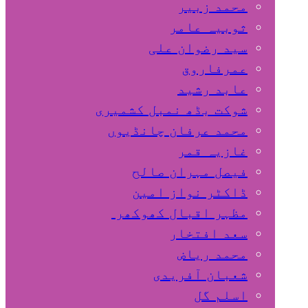
محمد زبیر
ثوبیہ عامر
سید رضوان علی
عمرفاروق
عابد رشید
شوکت بڈھ نمبل کشمیری
محمد عرفان چانڈیوں
غازیہ قمر
فیصل مہران صالح
ڈاکٹر نواز امین
مظہر اقبال کھوکھر
سعد افتخار
محمد ریاض
شعبان آفریدی
اسلم گل