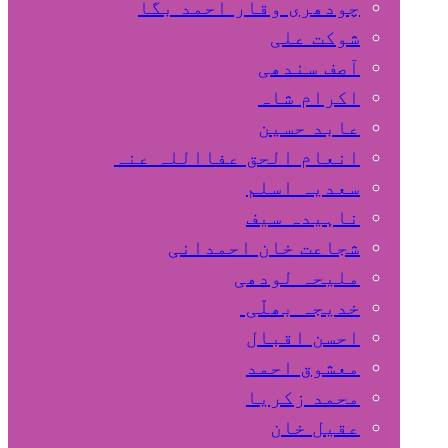
چودھری وقار احمد بگا
شوکت علی
آصف سندھی
اکرام شاہ
عابد حسین
انعام الحق عفااللہ عنہ
سعدیہ اسلم
ناہیدہ سیف
شجاعت خان احمدانی
ملیحہ لودھی
خدیجہ بھلّی
احسن اقبال
معشوق احمد
محمد زکریا
عقیل خان