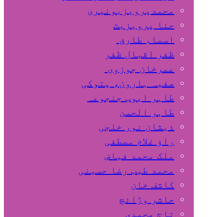
محمدپرویزبونیری
حنا پرویزبٹ
اسماء طارق
ظفر اقبال ظفر
عمرخان جوزوی
صفیہ ہارون، پتوکی
طاہر ایوب جنجوعہ
طاہر الحسن
ذیشان نور خلجی
راﺅ غلام مصطفی
ملک محمد فیاض
محمد طیب رضا حسینی
کاشف خان
حاشر وڑائچ
تاج محمدی