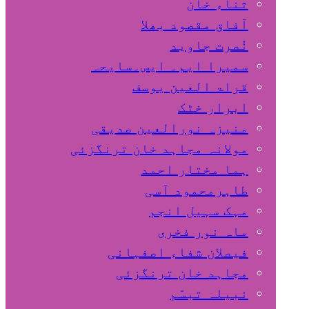
ثناء خان
آفاق مقصود بھلا
نُصرت جاوید
سمیرا ایم۔ ایس۔سایحہ
قراۃ العین یوسف
ابرار خٹک
منیزہ نورالعین صدیقی
مولانہ مجاہد خان ترنگزئی
ہما مختار احمد
طاہرمحمود آسی
مہک سہیل انجم
ماہ نور فخری
فیصلان شفاء اصفہانی
مجاہد خان ترنگزئی
نبیلہ تبسّم