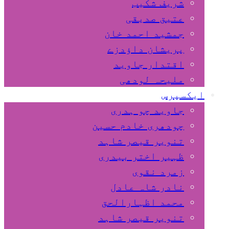
شریف شکیب
عتیق صدیقی
جمشید احمد خان
پریشان داﺅدزے
اقتدار جاوید
ملیحہ لودھی
ایکسپرس
جاوید چو ہدری
چودھری خادم حسین
تنویر قیصر شاہد
ظہیر اختر بیدری
زمرد نقوی
نادر شاہ عادل
محمد اظہارالحق
تنویر قیصر شاہد