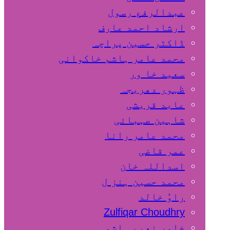
عبدالرفع رسول
ارشاد احمد عارف
ڈاکٹر حسین پراچہ
محمد عامر ہاشم خاکوانی
سعید خا ور
ظہور دھریجہ
عابد قریشی
شاہین صہبائی
محمد عامر رانا
عمر قاضی
اسداللہ خان
محمد حسین ہنز ل
راوٗ خالد
Zulfiqar Choudhry
خاور نعیم ہاشمی