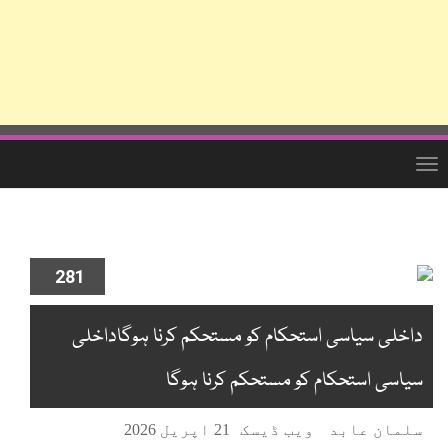
Toggle
navigation
Skip
to
main
content
281
داخلی سیاسی استحکام کو مستحکم کرنا ہوگاداخلی
سیاسی استحکام کو مستحکم کرنا ہوگا
سلمان عابد
ویب ڈیسک
21 اپریل 2026