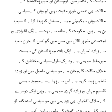
سیاست کے تناظر میں بلوچستان اور خیبر پختونخوا کے
حالات بھی عملی طورپر مثبت نہیں اور وہاں کے سیاسی
حالات وہاں سیکیورٹی جیسے مسائل کو پیدا کرنے کا سبب
بن رہے ہیں۔ حکومت کے نظام سے بہت سے لوگ انفرادی اور
اجتماعی طور پر نالاں ہیں جس میں گورننس کا بحران سب
سے زیادہ نمایاں ہے۔ ایک بات جو پاکستان کی سیاست
میںغلط ہو رہی ہے وہ ایک طرف سیاسی مخالفین کے
خلاف طاقت کا رجحان ہے جو سیاسی ماحول میں اور زیادہ
تلخیاں پیدا کر رہا ہے۔اس سے پہلے سے موجود سیاسی
تقسیم جہاں اور زیادہ گہری ہو رہی ہے وہیں ایک دوسرے
کے خلاف تلخیاں بھی بڑھ رہی ہیں جو سیاسی استحکام کو
پیدا کرنے میں بڑی رکاوٹ کے طور پر سامنے آرہی ہے۔