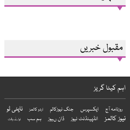
مقبول خبریں
اہم کیٹا گریز
نایٹی ٹو
ایکسپرس
روزنامہ آج
جنگ نیوزکالم
اردو کالمز
نیوز کالمز
انڈپینڈنٹ نیوز
ڈان ںیوز
ہم سب
نواےَ وقت