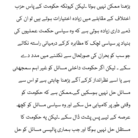
بڑھنا ممکن نہیں ہوتا ۔لیکن کیونکہ حکومت کے پاس حزب
اختلاف کے مقابلے میں زیادہ اختیارات ہوتے ہیں تو ان کی
ذمے داری زیادہ ہوتی ہے کہ وہ سیاسی حکمت عملیوں کی
بنیاد پر سیاسی لچک کا مظاہرہ کرکے درمیانی راستہ نکالے
جو سب کو بحران کی صورتحال سے نکلنے میں مدد دے
سکے ۔ لیکن اگر حکومت داخلی مسائل کو غیر اہم سمجھتی
ہے یا اسے نظرانداز کرکے آگے بڑھنا چاہتی ہے تو اس سے
مسائل حل نہیں ہوسکیں گے۔ممکن ہے کہ حکومت کو
وقتی طور پر کامیابی مل سکے اور وہ سیاسی مسائل کو کچھ
عرصہ کے لیے پس پشت ڈال سکے ۔لیکن یہ حکومت کا
مستقل حل نہیں ہوگا اور جب ہماری پالیسی مسائل کو حل