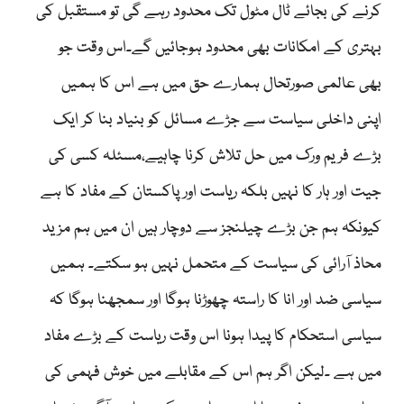
کرنے کی بجائے ٹال مٹول تک محدود رہے گی تو مستقبل کی
بہتری کے امکانات بھی محدود ہوجائیں گے۔اس وقت جو
بھی عالمی صورتحال ہمارے حق میں ہے اس کا ہمیں
اپنی داخلی سیاست سے جڑے مسائل کو بنیاد بنا کر ایک
بڑے فریم ورک میں حل تلاش کرنا چاہیے،مسئلہ کسی کی
جیت اور ہار کا نہیں بلکہ ریاست اور پاکستان کے مفاد کا ہے
کیونکہ ہم جن بڑے چیلنجز سے دوچار ہیں ان میں ہم مزید
محاذ آرائی کی سیاست کے متحمل نہیں ہو سکتے۔ ہمیں
سیاسی ضد اور انا کا راستہ چھوڑنا ہوگا اور سمجھنا ہوگا کہ
سیاسی استحکام کا پیدا ہونا اس وقت ریاست کے بڑے مفاد
میں ہے ۔لیکن اگر ہم اس کے مقابلے میں خوش فہمی کی