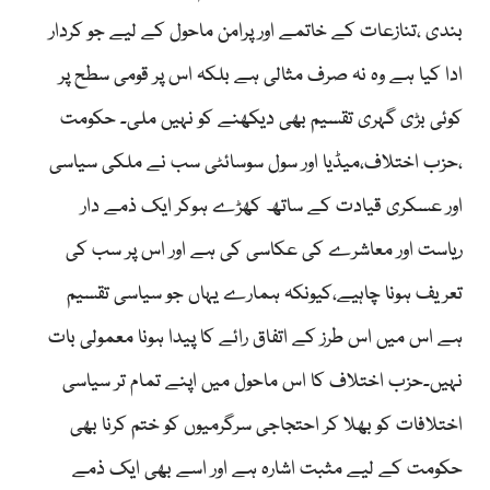
بندی ،تنازعات کے خاتمے اور پرامن ماحول کے لیے جو کردار
ادا کیا ہے وہ نہ صرف مثالی ہے بلکہ اس پر قومی سطح پر
کوئی بڑی گہری تقسیم بھی دیکھنے کو نہیں ملی۔ حکومت
،حزب اختلاف،میڈیا اور سول سوسائٹی سب نے ملکی سیاسی
اور عسکری قیادت کے ساتھ کھڑے ہوکر ایک ذمے دار
ریاست اور معاشرے کی عکاسی کی ہے اور اس پر سب کی
تعریف ہونا چاہیے،کیونکہ ہمارے یہاں جو سیاسی تقسیم
ہے اس میں اس طرز کے اتفاق رائے کا پیدا ہونا معمولی بات
نہیں۔حزب اختلاف کا اس ماحول میں اپنے تمام تر سیاسی
اختلافات کو بھلا کر احتجاجی سرگرمیوں کو ختم کرنا بھی
حکومت کے لیے مثبت اشارہ ہے اور اسے بھی ایک ذمے