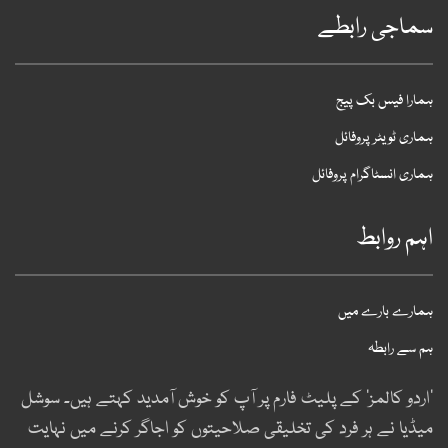
سماجی رابطے
ہمارا فیس بک پیج
ہماری ٹویٹر پروفائل
ہماری انسٹاگرام پروفائل
اہم روابط
ہمارے بارے میں
ہم سے رابطہ
’اردو کالمز‘ کے پلیٹ فارم پر آپ کو خوش آمدید کہتے ہیں۔ سوشل
میڈیا نے ہر فرد کی تخلیقی صلاحیتوں کو اجاگر کرنے میں نہایت