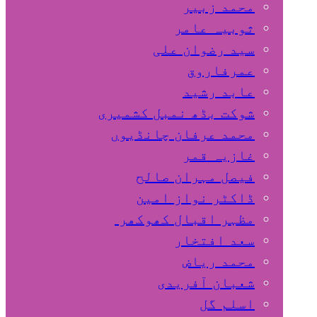
محمد زبیر
ثوبیہ عامر
سید رضوان علی
عمرفاروق
عابد رشید
شوکت بڈھ نمبل کشمیری
محمد عرفان چانڈیوں
غازیہ قمر
فیصل مہران صالح
ڈاکٹر نواز امین
مظہر اقبال کھوکھر
سعد افتخار
محمد ریاض
شعبان آفریدی
اسلم گل