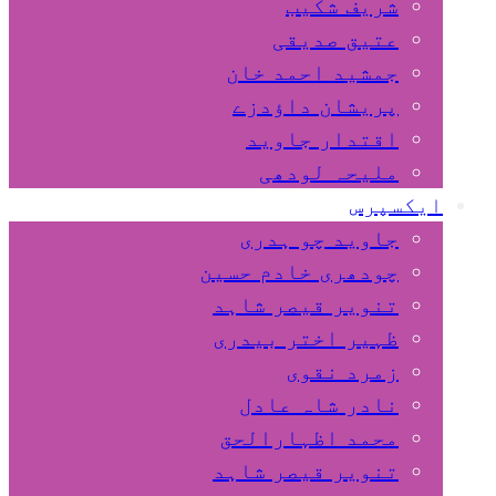
شریف شکیب
عتیق صدیقی
جمشید احمد خان
پریشان داﺅدزے
اقتدار جاوید
ملیحہ لودھی
ایکسپرس
جاوید چو ہدری
چودھری خادم حسین
تنویر قیصر شاہد
ظہیر اختر بیدری
زمرد نقوی
نادر شاہ عادل
محمد اظہارالحق
تنویر قیصر شاہد