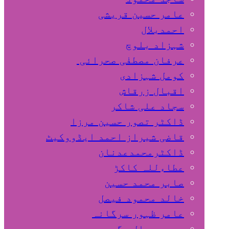
عامر حسین قریشی
اﺣﻤﺪﺑﻼل
شہزاد بلوچ
عرفان مصطفٰی صحرائی
کومل شہزادی
اقبال زرقاش
سجاد علی شاکر
ڈاکٹر تصور حسین مرزا
قاضی شیراز احمد ایڈووکیٹ
ڈاکٹرمحمدعدنان
عطاءللہ کاکڑ
صابر محمد حسین
خالد محمود فیصل
عامر ظہور سرگانہ
محمد جمال مگسی