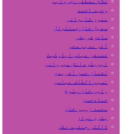
غلام مصطفٰی۔جی،ایم
وحید احمد
منور شاہوانی
سھیل خان چمتلوال
ساحرقریشی
آغر ندیم سحر
غضنفر عباس ایڈوکیٹ
ابوبکردانش میروانی
لقمان حسن آفریدی
نسیم الطاف عباسی
رابی خان بلوچ
حمادحسن
محمد زبیر خان
بشری نواز
ڈاکٹر جمشید نظر