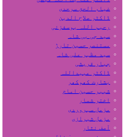
ضیاء الحق سرحدی
ڈاکٹر صلاح الدین
رحیم اللہ یوسفزئی
سید جی بی شاہ
مستنصر حسین تارڑ
سید مظہر علی شاہ
جبار قریشی
ڈاکٹر عبیداللہ
بشارت کھوکھر
شبیر حسین امام
اختر شمار
مزمل سہروردی
مزمل شیرازی
آصف نثار
پروفیسر یحییٰ خالد