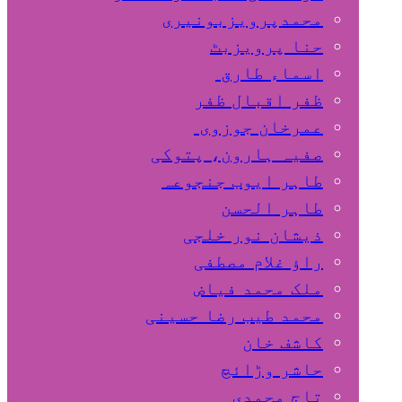
محمدپرویزبونیری
حنا پرویزبٹ
اسماء طارق
ظفر اقبال ظفر
عمرخان جوزوی
صفیہ ہارون، پتوکی
طاہر ایوب جنجوعہ
طاہر الحسن
ذیشان نور خلجی
راﺅ غلام مصطفی
ملک محمد فیاض
محمد طیب رضا حسینی
کاشف خان
حاشر وڑائچ
تاج محمدی