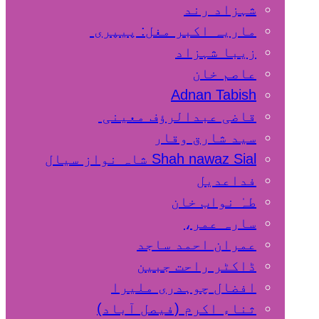
شہزاد رند
ماریہ اکبر مغل: پیپری
زیبا شہزاد
عاصم خان
Adnan Tabish
قاضی عبدالرؤف معینی
سید شارق وقار
Shah nawaz Sial شاہ نواز سیال
فداعدیل
طہٰ نواب خان
سارہ عمر،
عمران احمد ساجد
ڈاکٹر راحت جبین
افضال چوہدری ملیرا
ثناء اکرم (فیصل آباد)