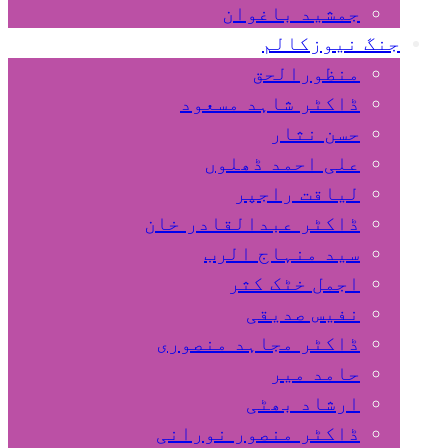
جمشید باغوان
جنگ نیوزکالم
منظورالحق
ڈاکٹر شاہد مسعود
حسن نثار
علی احمد ڈھلوں
لیاقت راجپر
ڈاکٹر عبدالقادر خان
سید منہاج الرب
اجمل خٹک کثر
نفیس صدیقی
ڈاکٹر مجاہد منصوری
حامد میر
ارشاد بھٹی
ڈاکٹر منصور نورانی