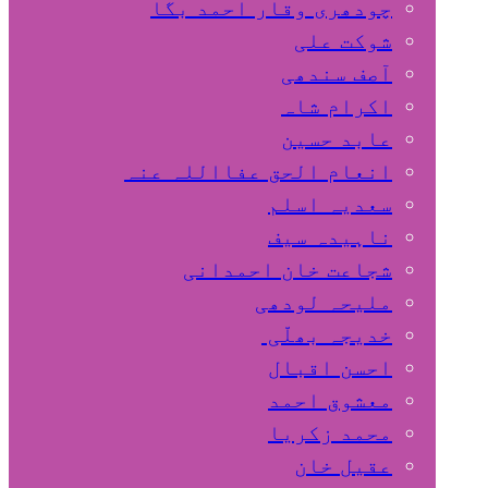
چودھری وقار احمد بگا
شوکت علی
آصف سندھی
اکرام شاہ
عابد حسین
انعام الحق عفااللہ عنہ
سعدیہ اسلم
ناہیدہ سیف
شجاعت خان احمدانی
ملیحہ لودھی
خدیجہ بھلّی
احسن اقبال
معشوق احمد
محمد زکریا
عقیل خان