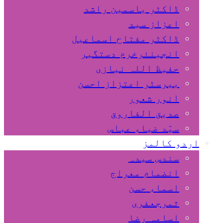
ڈاکٹر یاسمین راشد
اعزاز سید
ڈاکٹر مفتاح اسماعیل
انجینئرخرم دستگیر
حفیظ اللہ نیازی
بیرسٹر اعتزاز احسن
انور شعور
صدیق الفاروق
سیّد ضیاء عباس
اردو کالمز
سندس سیدہ
انضمام معراج
اسماء حسن
ثمرجعفری
اسامہ رضا