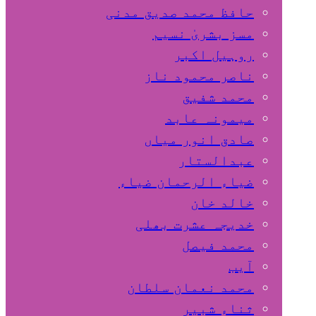
حافظ محمد صدیق مدنی
مسز بشریٰ نسیم
روہیل اکبر
ناصر محمود ناز
محمد شفیق
میمونہ عابد
صادق انور میاں
عبدالستار
ضیاء الرحمان ضیاء
خالد خان
خدیجہ عشرت بھلی
محمد فیصل
آیب
محمد نعمان سلطان
ثناء شبیر