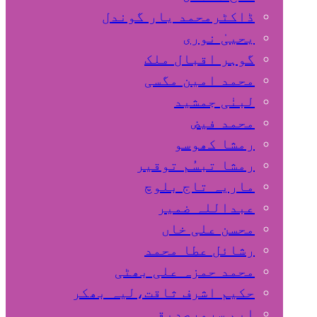
ڈاکٹرمحمد یار گوندل
گوہر اقبال ملک
محمد امین مگسی
لبنٰی جمشید
محمد فیض
رمشا کھوسو
رمشا تبسُم توقیر
ماریہ تاج بلوچ
عبداللہ ضمیر
محسن علی خاں
رشائل عطا محمد
محمد حمزہ علی بھٹی
حکیم اشرف ثاقت،لیہ بھکر
ایم سرورصدیقی