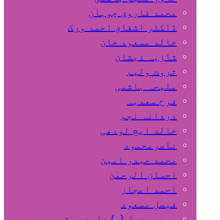
محمد فاروق چوہان
ڈاکٹر اشفاق احمد ورک
خالد مسعود خان
شازیہ ذیشان
ثروت ولیم
ملیحہ ہاشمی
فرح سعدیہ
دردانہ نجم
خالد ایچ لودھی
ناصرمحمود
محمد حیدر امین
احسان الرحمٰن
احمد اعجاز
فیصل مسعود
میجر جنرل (ر) زاہد مبشر