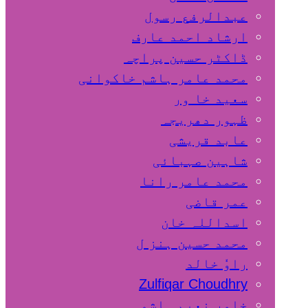
عبدالرفع رسول
ارشاد احمد عارف
ڈاکٹر حسین پراچہ
محمد عامر ہاشم خاکوانی
سعید خا ور
ظہور دھریجہ
عابد قریشی
شاہین صہبائی
محمد عامر رانا
عمر قاضی
اسداللہ خان
محمد حسین ہنز ل
راوٗ خالد
Zulfiqar Choudhry
خاور نعیم ہاشمی