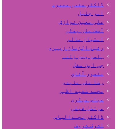
ڈاکٹر صفدر محمود
امر جلیل
علی معین نوازش
آصف علی بھٹی
امتیاز عالم
رفیع الزمان زبیری
یاسر پیر زادہ
جی این مغل
منصور آفاق
رضا علی عابدی
محمد سعید اظہر
عباس مہکری
مرتضیٰ شبلی
ڈاکٹر محمدالیاس
اشرف شریف