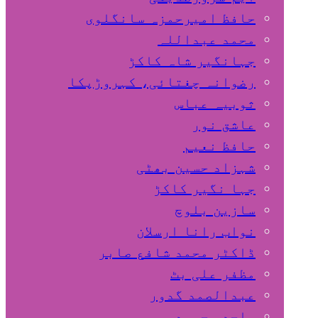
حافظ امیرحمزہ سانگلوی
محمد عبداللہ
جہانگیر شاہ کاکڑ
رضوانہ چغتائی، کہروڑپکا
ثوبیہ عباس
عاشق نور
حافظ نعیم
شہزاد حسین بھٹی
جہا نگیر کاکڑ
سازین بلوچ
نواب رانا ارسلان
ڈاکٹر محمد شافع صابر
مظفر علی بٹ
عبدالصمد گدور
ساجد محمود