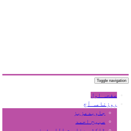
Toggle navigation
صفحہ اول
روزنامہ آج
جاویدعزیز
صبیح احمد
ڈاکٹر عنا یت اللہ فیضی