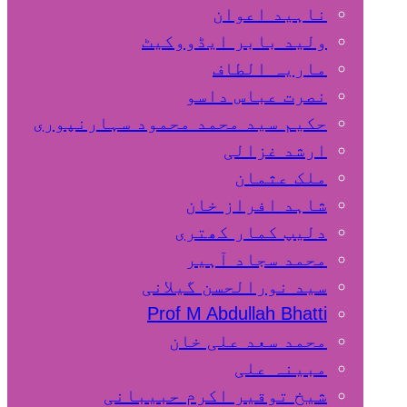
ناہید اعوان
ولید بابر ایڈووکیٹ
ماریہ الطاف
نصرت عباس داسو
حکیم سید محمد محمود سہارنپوری
ارشد غزالی
ملک عثمان
شاہد افراز خان
دلیپ کمار کھتری
محمد سجاد آہیر
سید نورالحسن گیلانی
Prof M Abdullah Bhatti
محمد سعد علی خان
مبینہ علی
شیخ توقیر اکرم حبیبانی