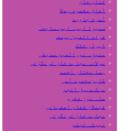
ثناء خان
آفاق مقصود بھلا
نُصرت جاوید
سمیرا ایم۔ ایس۔سایحہ
قراۃ العین یوسف
ابرار خٹک
منیزہ نورالعین صدیقی
مولانہ مجاہد خان ترنگزئی
ہما مختار احمد
طاہرمحمود آسی
مہک سہیل انجم
ماہ نور فخری
فیصلان شفاء اصفہانی
مجاہد خان ترنگزئی
نبیلہ تبسّم