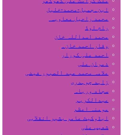
ملک کرامت علی کھوکھر
ابن۔جمیل-محمد-خلیل
محمد راحیل معاویہ
رام اوڈ
محمد اسداللہ خان
وقار احمد خان۔
احمد علی کورار
ذمران علی
علامہ محمد عبد الصبور فیضی
زاہد چوہدری
سجاد وریاہ
عبدالکریم
مومنہ اعظم
ایڈوکیٹ عامر بشیر انقلابی
شعیب علی