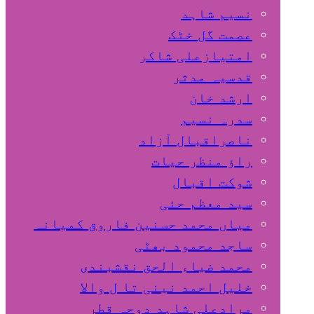
نسیم شاہد
عصمت گل خٹک
امتیازعلی شاکر
قدسیہ مدثر
ارشد خان
سدرہ نسیم
ناصراقبال آزاد
راؤ منظر حیات
شوکت اقبال
سید معظم حئی
میاں محمد حسنین فاروق کمیانہ
ساجد محمود بھٹی
محمد ضیاء الحق نقشبندی
خلیل احمد نینی تا ل والا
مرادعلی شاہد دوحہ قطر