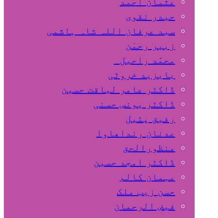
عثمان احمد
حیدر نقوی
سید عرفان اللہ شاہ ہاشمی
زبیر رحمٰن
محمّد راحیل
بایزید خروٹی
ڈاکٹر عامر لیاقت حسین
ڈاکٹر یونس حسنی
رفیق پٹیل
عدنان رنداھاوا
منظورالحق
ڈاکٹر امجد حسین
مہمان کالم
حسن زیب ملک
فیض الرحمان