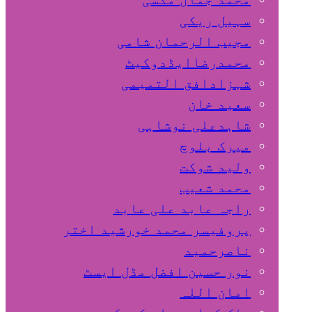
سہیل ريكی
مجیب الرحمان شامی
محمدرضاایڈدوکیٹ
شہزادافق التمیمی
سعید خان
شاہدعلی نوشاہی
میرک بلوچ
ولید شوکت
محمد شعیب
راجہ عابد علی عابد
پروفیسر محمد خورشید اختر
ناصرحمید
نور حسین افضل مڈل ایسٹ
امان اللہ