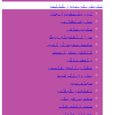
نایٹی ٹو نیوز کالمز
اوریا مقبول جان
عا رف نظا می
سلیم صافی
مرزا اشتیاق بیگ
محمد سعید آرائیں
ڈاکٹر صغرا صدف
واصف ناگی
عطا ء الحق قاسمی
ہارون الرشید
سجاد میر
افتخار گیلانی
سعدیہ قریشی
سعد الله شاہ
عدنان عادل