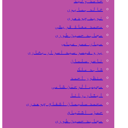
حامد ولید
خالد ہمایوں
نوید چودھری
محمد معاذ قریشی
مجاہد حسین طوری
میاں عمر عباس
پرو فیسر سید اسرار بخاری
ناصر سلمان
شاہد ملک
منظور احمد
مجیب الرحمٰن شامی
ایثار رانا
محمد سلیمان اشفاق چوهدری
حمزہ اشتیاق
مجاہد حسین طوری