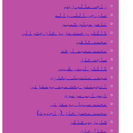
راجہ عالم زیب
ماں جی اللہ والے
ناصرعباس شمیم
ڈاکٹر رحمت عزیز خان چترالی
محمد ثاقب
محمد سعید ارشد
ساجد خان
ڈاکٹر لبنی ظہیر
سیدہ سنمبلہ بخاری
انجینئر بخت سید یوسفزئی
ایس ایم مرموی
محمد سہیل یوسفزئی
محمد محسن خان (راجپوت)
شاہزیب شاکر
مشال خان