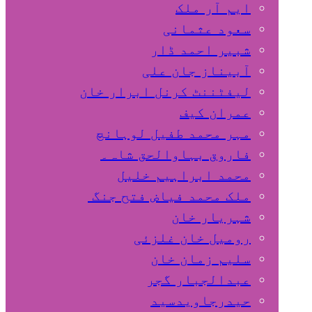
ایم آر ملک
سعود عثمانی
شبیر احمد ڈار
آبیناز جان علی
لیفٹننٹ کرنل ابرار خان
عمران کیف
مہر محمد طفیل لوہانچ
فاروق بہاوالحق شاہ۔
محمد ابراہیم خلیل
ملک محمد فیاض فتح جنگ
شہریار خان
رومیل خان غلزئی
سلیم زمان خان
عبدالجبار گجر
حیدرجاویدسید