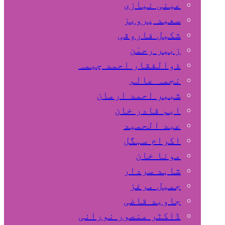
عینی نیازی
سعید پرویز
شکیل فاروقی
زبیر رحمٰن
ذوالفقار احمد چیمہ
نجمہ عالم
شبیر احمد ارمان
ایم قادر خان
عبد الحمید
اکرام سہگل
مونا خان
شاہد سردار
جمیل مرغز
جاوید قاضی
ڈاکٹر منصور نورانی