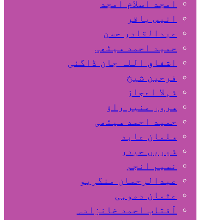
امجد اسلام امجد
انیس باقر
عبدالقادر حسن
حمید احمد سیٹھی
اشفاق اللہ جان ڈاگئی
فرحین شیخ
شہلا اعجاز
سرور منیر راؤ
حمید احمد سیٹھی
سلمان عابد
شیریں حیدر
نسیم انجم
عبدالرحمان منگریو
عثمان دموہی
آفتاب احمد خانزادہ