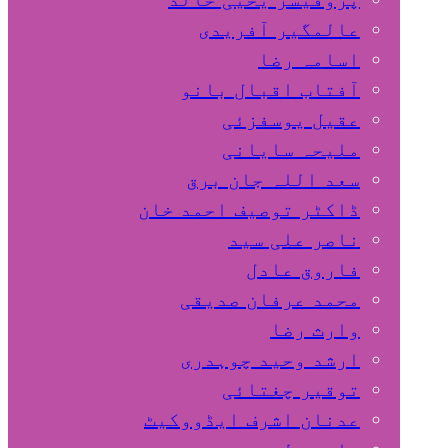
عالمگیر آفریدی
اسامہ رضا
آفتاب اقبال بانو
عقیل یوسفزئی
ملیحہ سایانی
سعد اللہ جان برق
ڈاکٹر توصیف احمد خان
ناصر علی سید
فاروق عادل
محمد عرفان صدیقی
وارث رضا
ارشد وحید چوہدری
توقیر چغتائی
عدنان اشرف ایڈووکیٹ