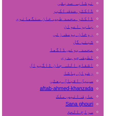
نوشابہ صدیقی
ڈاکٹر صدف اکبر
ڈاکٹر محمد طیب خان سنگھانوی
بابر اعوان
روخان یوسف زئی
شبنم گل
محمد یونس ڈاگھا
لطیف چوہدری
اشفاق اللہ جان ڈاگیوال
رضوان پاشا
سہیل اقبال بھٹی
aftab-ahmed-khanzada
عارف انیس ملک
Sana ghouri
سراج الحق