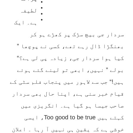
لطیفہ
ہے۔ ایک
سردار جی بیچ سڑک پر کھڑے ہو کر
بھنگڑا ڈال رہے تھے، کسی نے پوچھا ”
کیا ہوا سردار جی، زیادہ پی لی ہے؟“
بولے ” نہیں، ابھی تو لینے گئے ہوئے
ہیں!“ جب سے لاہور میں پنجاب فلم سٹی کے
قیام خبر سنی ہے، اپنا حال بھی سردار
صاحب جیسا ہو گیا ہے۔ انگریزی میں
کہتے ہیں Too good to be true، ایسی
خوشی ہے کہ یقین ہی نہیں آ رہا ۔ اعلان