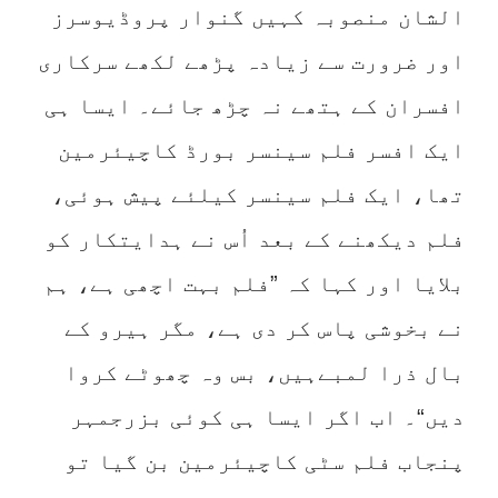
الشان منصوبہ کہیں گنوار پروڈیوسرز
اور ضرورت سے زیادہ پڑھے لکھے سرکاری
افسران کے ہتھے نہ چڑھ جائے۔ ایسا ہی
ایک افسر فلم سینسر بورڈ کاچیئرمین
تھا، ایک فلم سینسر کیلئے پیش ہوئی،
فلم دیکھنے کے بعد اُس نے ہدایتکار کو
بلایا اور کہا کہ ”فلم بہت اچھی ہے، ہم
نے بخوشی پاس کر دی ہے، مگر ہیرو کے
بال ذرا لمبےہیں، بس وہ چھوٹے کروا
دیں“۔ اب اگر ایسا ہی کوئی بزرجمہر
پنجاب فلم سٹی کاچیئرمین بن گیا تو