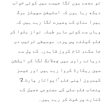
تو مجھے یوں لگا جیسے میں کوئی خواب
دیکھ رہا ہوں کہ اسٹیفن سپیلز برگ
ہیرا منڈی کے پھیرے لگا رہے ہیں کہ
وہاں سے کوئی ماہر طبلہ نواز بلوا کر
فلم کیلئے پس پردہ موسیقی ترتیب دی
جا سکے، ٹام کروز شاہدرہ کے پل سے
دریائے راوی میں چھلانگ لگا کر ایکشن
سین ریکارڈ کروا رہے ہیں اور جیمز
کیمرون اپنی فلم ’ایواتار پارٹ 2‘
پنجاب فلم سٹی کی مصنوعی جھیل کے
کنارے پر شوٹ کر رہے ہیں۔