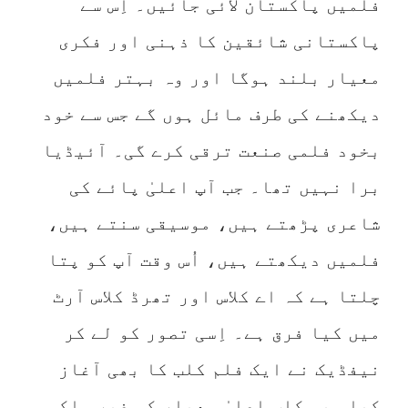
فلمیں پاکستان لائی جائیں۔ اِس سے
پاکستانی شائقین کا ذہنی اور فکری
معیار بلند ہوگا اور وہ بہتر فلمیں
دیکھنے کی طرف مائل ہوں گے جس سے خود
بخود فلمی صنعت ترقی کرے گی۔ آئیڈیا
برا نہیں تھا۔ جب آپ اعلیٰ پائے کی
شاعری پڑھتے ہیں، موسیقی سنتے ہیں،
فلمیں دیکھتے ہیں، اُس وقت آپ کو پتا
چلتا ہے کہ اے کلاس اور تھرڈ کلاس آرٹ
میں کیا فرق ہے۔ اِسی تصور کو لے کر
نیفڈیک نے ایک فلم کلب کا بھی آغاز
کیا، یہ کلب اعلیٰ معیار کی غیر ملکی