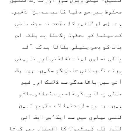
محفوظ ہیں جو دنیا کا سب سے بڑا ذخیرہ
ہے۔ اِس آرکائیو کا مقصد نہ صرف ماضی
کے سینما کو محفوظ رکھنا ہے بلکہ اس
بات کو بھی یقینی بنانا ہے کہ آنے
والی نسلیں اپنے ثقافتی اور تاریخی
ورثے تک رسائی حاصل کر سکیں۔ بی ایف
آئی میں باقاعدگی سے کلاسک اور غیر
ملکی زبانوں کی فلمیں دکھائی جاتی
ہیں۔ یہ ہر سال دنیا کے مشہور ترین
فلمی میلوں میں سے ایک ’بی ایف آئی
لندن فلم فیسٹیول‘ کا انعقاد بھی کرتا