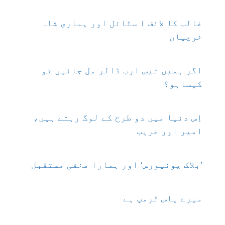
غالب کا لائف ا سٹائل اور ہماری شاہ
خرچیاں
اگر ہمیں تیس ارب ڈالر مل جائیں تو
کیساہو؟
اِس دنیا میں دو طرح کے لوگ رہتے ہیں،
امیر اور غریب
’بلاک یونیورس‘ اور ہمارا مخفی مستقبل
میرے پاس ٹرمپ ہے