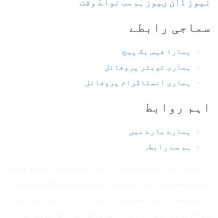
نیوز
ڈان ںیوز
نواےَ وقت
ہم سب
سماجی رابطے
ہمارا فیس بک پیج
ہماری ٹویٹر پروفائل
ہماری انسٹاگرام پروفائل
اہم روابط
ہمارے بارے میں
ہم سے رابطہ
’اردو کالمز‘ کے پلیٹ فارم پر آپ کو خوش آمدید کہتے
ہیں۔ سوشل میڈیا نے ہر فرد کی تخلیقی صلاحیتوں کو
اجاگر کرنے میں نہایت اہم کردار ادا کیا ہے۔ اس
کی خوبیوں میں سے ایک سٹیزن جرنلزم کو فروغ دینا