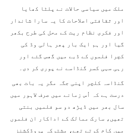
ملک میں سیاسی حالات نے پلٹا کھایا
اور ثقافتی اصلاحات کا یہ سارا شاندار
اور فکری نظام ریت کے محل کی طرح بکھر
گیا اور ہم ایک بار پھر ہالی وڈ کی
کچرا فلموں کے ڈبے میں گھس گئے اور
رہی سہی کسر گنڈاسے نے پوری کر دی۔
گنڈاسہ کلچر اپنی جگہ مگر یہ بات بھی
درست ہے کہ اُس زمانے میں صرف لاہور میں
سال بھر میں ڈیڑھ دو سو فلمیں بنتی
تھیں، سارک ممالک کے اداکار ان فلموں
میں کام کرتے تھے، مشترکہ پروڈکشنز