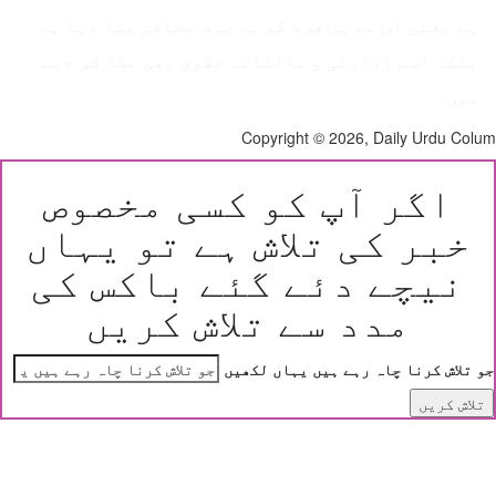
ہے یعنی اس نے ہر فرد کو نہ صرف صحافی بنا دیا ہے
بلکہ اسے ادارتی و مالکانہ حقوق بھی عطا کر دیے
ہیں۔
Copyright © 2026, Daily Urdu Co
اگر آپ کو کسی مخصوص
خبر کی تلاش ہے تو یہاں
نیچے دئے گئے باکس کی
مدد سے تلاش کریں
 تلاش کرنا چاہ رہے ہیں یہاں لکھیں