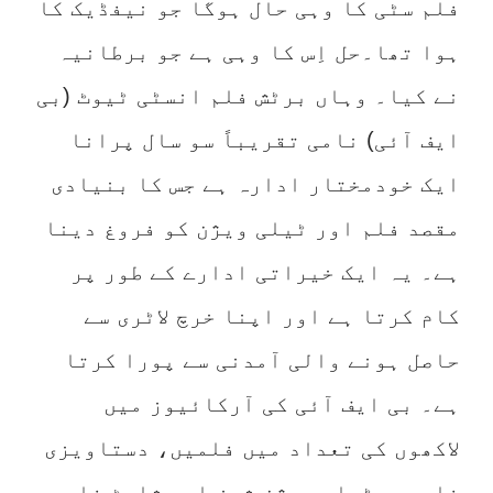
فلم سٹی کا وہی حال ہوگا جو نیفڈیک کا
ہوا تھا۔حل اِس کا وہی ہے جو برطانیہ
نے کیا۔ وہاں برٹش فلم انسٹی ٹیوٹ (بی
ایف آئی) نامی تقریباً سو سال پرانا
ایک خودمختار ادارہ ہے جس کا بنیادی
مقصد فلم اور ٹیلی ویژن کو فروغ دینا
ہے۔ یہ ایک خیراتی ادارے کے طور پر
کام کرتا ہے اور اپنا خرچ لاٹری سے
حاصل ہونے والی آمدنی سے پورا کرتا
ہے۔ بی ایف آئی کی آرکائیوز میں
لاکھوں کی تعداد میں فلمیں، دستاویزی
فلمیں، ٹیلی ویژن شوز اور شارٹ فلمیں