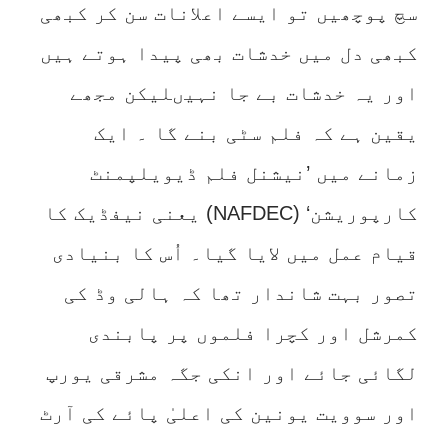
سچ پوچھیں تو ایسے اعلانات سن کر کبھی
کبھی دل میں خدشات بھی پیدا ہوتے ہیں
اور یہ خدشات بے جا نہیںلیکن مجھے
یقین ہے کہ فلم سٹی بنے گا ۔ ایک
زمانے میں ’نیشنل فلم ڈیویلپمنٹ
کارپوریشن‘ (NAFDEC) یعنی نیفڈیک کا
قیام عمل میں لایا گیا۔ اُس کا بنیادی
تصور بہت شاندار تھا کہ ہالی وڈ کی
کمرشل اور کچرا فلموں پر پابندی
لگائی جائے اور انکی جگہ مشرقی یورپ
اور سوویت یونین کی اعلیٰ پائے کی آرٹ