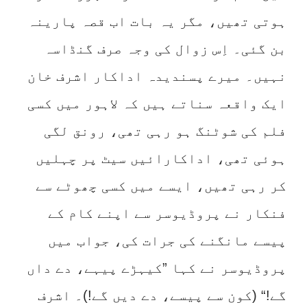
ہوتی تھیں، مگر یہ بات اب قصہ پارینہ
بن گئی۔ اِس زوال کی وجہ صرف گنڈاسہ
نہیں۔ میرے پسندیدہ اداکار اشرف خان
ایک واقعہ سناتے ہیں کہ لاہور میں کسی
فلم کی شوٹنگ ہو رہی تھی، رونق لگی
ہوئی تھی، اداکارائیں سیٹ پر چہلیں
کر رہی تھیں، ایسے میں کسی چھوٹے سے
فنکار نے پروڈیوسر سے اپنے کام کے
پیسے مانگنے کی جرات کی، جواب میں
پروڈیوسر نے کہا ”کیہڑے پیہے، دے داں
گے!“ (کون سے پیسے، دے دیں گے!)۔ اشرف