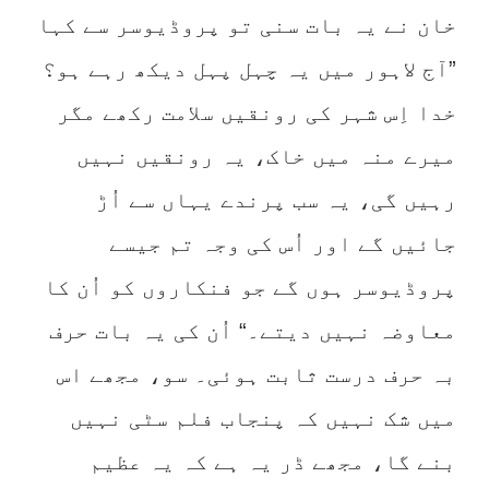
خان نے یہ بات سنی تو پروڈیوسر سے کہا
”آج لاہور میں یہ چہل پہل دیکھ رہے ہو؟
خدا اِس شہر کی رونقیں سلامت رکھے مگر
میرے منہ میں خاک، یہ رونقیں نہیں
رہیں گی، یہ سب پرندے یہاں سے اُڑ
جائیں گے اور اُس کی وجہ تم جیسے
پروڈیوسر ہوں گے جو فنکاروں کو اُن کا
معاوضہ نہیں دیتے۔“ اُن کی یہ بات حرف
بہ حرف درست ثابت ہوئی۔ سو، مجھے اس
میں شک نہیں کہ پنجاب فلم سٹی نہیں
بنے گا، مجھے ڈر یہ ہے کہ یہ عظیم