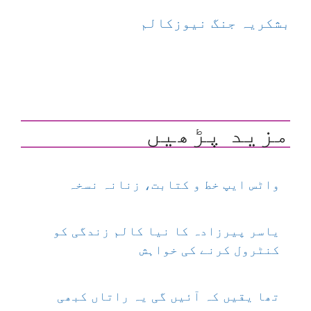
بشکریہ جنگ نیوزکالم
مزید پڑھیں
واٹس ایپ خط و کتابت، زنانہ نسخہ
یاسر پیرزادہ کا نیا کالم زندگی کو
کنٹرول کرنے کی خواہش
تھا یقیں کہ آئیں گی یہ راتاں کبھی