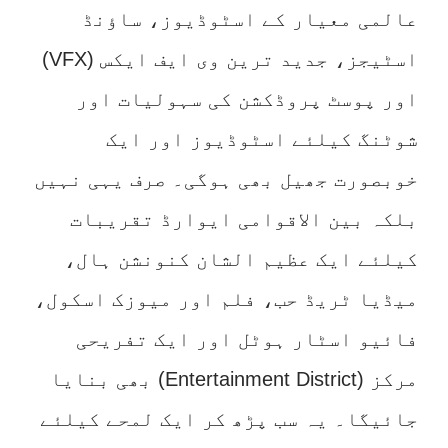
عالمی معیار کے اسٹوڈیوز، ساؤنڈ
اسٹیجز، جدید ترین وی ایف ایکس (VFX)
اور پوسٹ پروڈکشن کی سہولیات اور
شوٹنگ کیلئے اسٹوڈیوز اور ایک
خوبصورت جھیل بھی ہوگی۔ صرف یہی نہیں
بلکہ بین الاقوامی ایوارڈ تقریبات
کیلئے ایک عظیم الشان کنونشن ہال،
میڈیا ٹریڈ حب، فلم اور میوزک اسکول،
فائیو اسٹار ہوٹل اور ایک تفریحی
مرکز (Entertainment District) بھی بنایا
جائیگا۔ یہ سب پڑھ کر ایک لمحے کیلئے