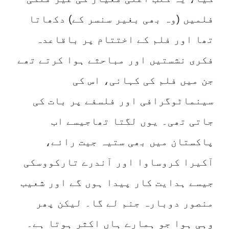
فلمیں (وہ بھی بغیر سنسر کے) دکھاتا
تھا اور فلم کے اختتام پر باقاعدہ
فکری نشستیں اور مباحثے ہوا کرتے تھے
جن میں فلم کی کہانی، اس کی
سینماٹوگرافی اور فلسفے پر بات کی
جاتی تھی۔ یوں لگتا تھاجیسے اب
پاکستان میں بھی ستیہ جیت رائے،
آکیرا کروساوا اور آندرے تارکووسکی
جیسے ہدایت کار پیدا ہوں گے اور شعیب
منصور دوبارہ جنم لے گا۔ لیکن پھر
وہی ہوا جو ہمارے ہاں اکثر ہوتا ہے۔