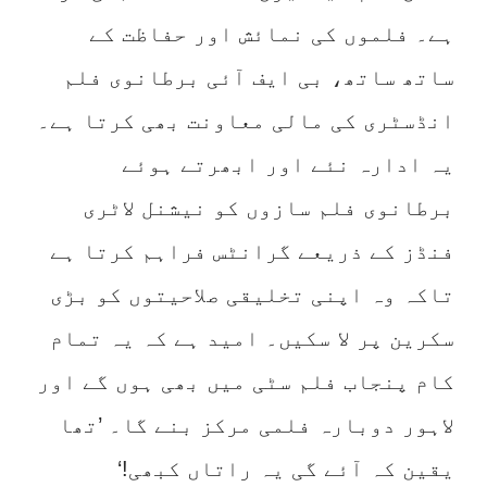
ہے۔ فلموں کی نمائش اور حفاظت کے
ساتھ ساتھ، بی ایف آئی برطانوی فلم
انڈسٹری کی مالی معاونت بھی کرتا ہے۔
یہ ادارہ نئے اور ابھرتے ہوئے
برطانوی فلم سازوں کو نیشنل لاٹری
فنڈز کے ذریعے گرانٹس فراہم کرتا ہے
تاکہ وہ اپنی تخلیقی صلاحیتوں کو بڑی
سکرین پر لا سکیں۔ امید ہے کہ یہ تمام
کام پنجاب فلم سٹی میں بھی ہوں گے اور
لاہور دوبارہ فلمی مرکز بنے گا۔ ’تھا
یقین کہ آئے گی یہ راتاں کبھی!‘