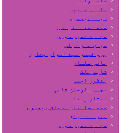
حامد ولید
خالد ہمایوں
نوید چودھری
محمد معاذ قریشی
مجاہد حسین طوری
میاں عمر عباس
پرو فیسر سید اسرار بخاری
ناصر سلمان
شاہد ملک
منظور احمد
مجیب الرحمٰن شامی
ایثار رانا
محمد سلیمان اشفاق چوهدری
حمزہ اشتیاق
مجاہد حسین طوری