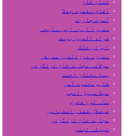
ثناء خان
آفاق مقصود بھلا
نُصرت جاوید
سمیرا ایم۔ ایس۔سایحہ
قراۃ العین یوسف
ابرار خٹک
منیزہ نورالعین صدیقی
مولانہ مجاہد خان ترنگزئی
ہما مختار احمد
طاہرمحمود آسی
مہک سہیل انجم
ماہ نور فخری
فیصلان شفاء اصفہانی
مجاہد خان ترنگزئی
نبیلہ تبسّم