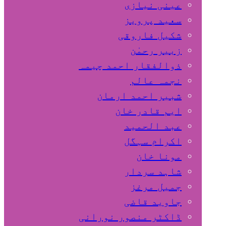
عینی نیازی
سعید پرویز
شکیل فاروقی
زبیر رحمٰن
ذوالفقار احمد چیمہ
نجمہ عالم
شبیر احمد ارمان
ایم قادر خان
عبد الحمید
اکرام سہگل
مونا خان
شاہد سردار
جمیل مرغز
جاوید قاضی
ڈاکٹر منصور نورانی