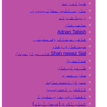
شہزاد رند
ماریہ اکبر مغل: پیپری
زیبا شہزاد
عاصم خان
Adnan Tabish
قاضی عبدالرؤف معینی
سید شارق وقار
Shah nawaz Sial شاہ نواز سیال
فداعدیل
طہٰ نواب خان
سارہ عمر،
عمران احمد ساجد
ڈاکٹر راحت جبین
افضال چوہدری ملیرا
ثناء اکرم (فیصل آباد)