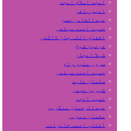
امجد اسلام امجد
انیس باقر
عبدالقادر حسن
حمید احمد سیٹھی
اشفاق اللہ جان ڈاگئی
فرحین شیخ
شہلا اعجاز
سرور منیر راؤ
حمید احمد سیٹھی
سلمان عابد
شیریں حیدر
نسیم انجم
عبدالرحمان منگریو
عثمان دموہی
آفتاب احمد خانزادہ