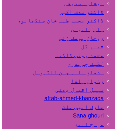
نوشابہ صدیقی
ڈاکٹر صدف اکبر
ڈاکٹر محمد طیب خان سنگھانوی
بابر اعوان
روخان یوسف زئی
شبنم گل
محمد یونس ڈاگھا
لطیف چوہدری
اشفاق اللہ جان ڈاگیوال
رضوان پاشا
سہیل اقبال بھٹی
aftab-ahmed-khanzada
عارف انیس ملک
Sana ghouri
سراج الحق