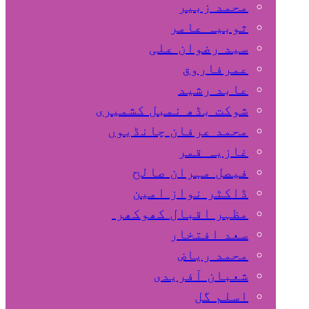
محمد زبیر
ثوبیہ عامر
سید رضوان علی
عمرفاروق
عابد رشید
شوکت بڈھ نمبل کشمیری
محمد عرفان چانڈیوں
غازیہ قمر
فیصل مہران صالح
ڈاکٹر نواز امین
مظہر اقبال کھوکھر
سعد افتخار
محمد ریاض
شعبان آفریدی
اسلم گل