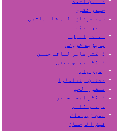
عثمان احمد
حیدر نقوی
سید عرفان اللہ شاہ ہاشمی
زبیر رحمٰن
محمّد راحیل
بایزید خروٹی
ڈاکٹر عامر لیاقت حسین
ڈاکٹر یونس حسنی
رفیق پٹیل
عدنان رنداھاوا
منظورالحق
ڈاکٹر امجد حسین
مہمان کالم
حسن زیب ملک
فیض الرحمان