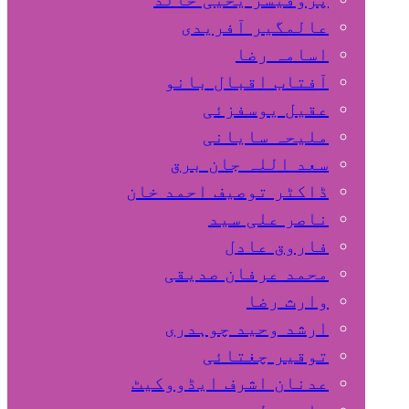
عالمگیر آفریدی
اسامہ رضا
آفتاب اقبال بانو
عقیل یوسفزئی
ملیحہ سایانی
سعد اللہ جان برق
ڈاکٹر توصیف احمد خان
ناصر علی سید
فاروق عادل
محمد عرفان صدیقی
وارث رضا
ارشد وحید چوہدری
توقیر چغتائی
عدنان اشرف ایڈووکیٹ