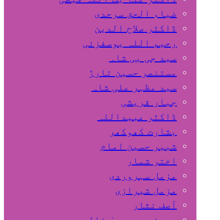
ضیاء الحق سرحدی
ڈاکٹر صلاح الدین
رحیم اللہ یوسفزئی
سید جی بی شاہ
مستنصر حسین تارڑ
سید مظہر علی شاہ
جبار قریشی
ڈاکٹر عبیداللہ
بشارت کھوکھر
شبیر حسین امام
اختر شمار
مزمل سہروردی
مزمل شیرازی
آصف نثار
پروفیسر یحییٰ خالد