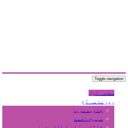
Toggle navigation
صفحہ اول
روزنامہ آج
جاویدعزیز
صبیح احمد
ڈاکٹر عنا یت اللہ فیضی