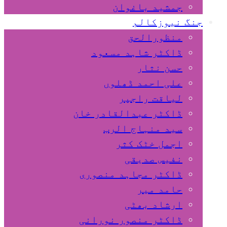
جمشید باغوان
جنگ نیوزکالم
منظورالحق
ڈاکٹر شاہد مسعود
حسن نثار
علی احمد ڈھلوں
لیاقت راجپر
ڈاکٹر عبدالقادر خان
سید منہاج الرب
اجمل خٹک کثر
نفیس صدیقی
ڈاکٹر مجاہد منصوری
حامد میر
ارشاد بھٹی
ڈاکٹر منصور نورانی