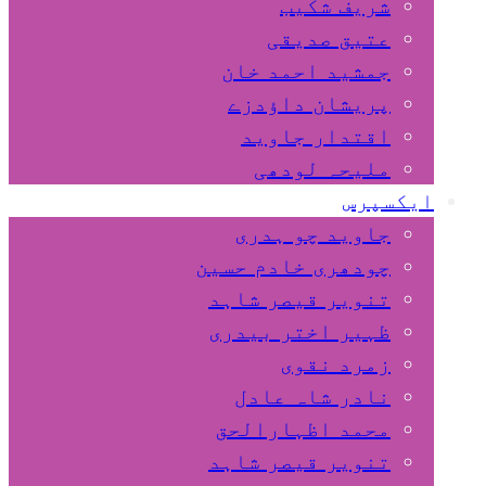
شریف شکیب
عتیق صدیقی
جمشید احمد خان
پریشان داﺅدزے
اقتدار جاوید
ملیحہ لودھی
ایکسپرس
جاوید چو ہدری
چودھری خادم حسین
تنویر قیصر شاہد
ظہیر اختر بیدری
زمرد نقوی
نادر شاہ عادل
محمد اظہارالحق
تنویر قیصر شاہد