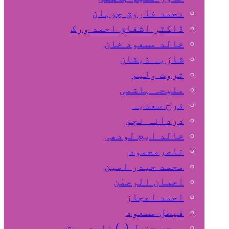
محمد فاروق چوہان
ڈاکٹر اشفاق احمد ورک
خالد مسعود خان
شازیہ ذیشان
ثروت ولیم
ملیحہ ہاشمی
فرح سعدیہ
دردانہ نجم
خالد ایچ لودھی
ناصرمحمود
محمد حیدر امین
احسان الرحمٰن
احمد اعجاز
فیصل مسعود
میجر جنرل (ر) زاہد مبشر