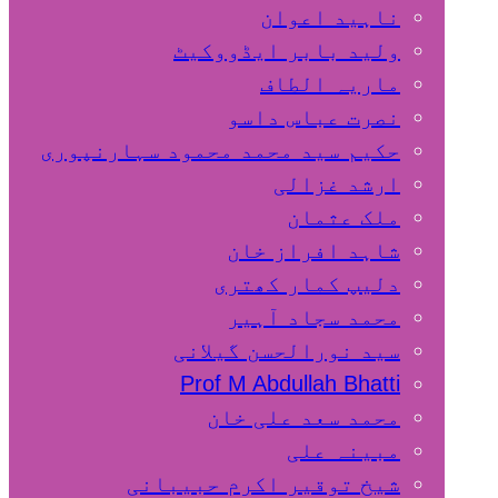
ناہید اعوان
ولید بابر ایڈووکیٹ
ماریہ الطاف
نصرت عباس داسو
حکیم سید محمد محمود سہارنپوری
ارشد غزالی
ملک عثمان
شاہد افراز خان
دلیپ کمار کھتری
محمد سجاد آہیر
سید نورالحسن گیلانی
Prof M Abdullah Bhatti
محمد سعد علی خان
مبینہ علی
شیخ توقیر اکرم حبیبانی