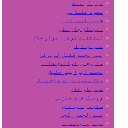
ایم آر ملک
سعود عثمانی
شبیر احمد ڈار
آبیناز جان علی
لیفٹننٹ کرنل ابرار خان
عمران کیف
مہر محمد طفیل لوہانچ
فاروق بہاوالحق شاہ۔
محمد ابراہیم خلیل
ملک محمد فیاض فتح جنگ
شہریار خان
رومیل خان غلزئی
سلیم زمان خان
عبدالجبار گجر
حیدرجاویدسید