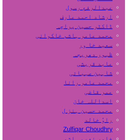
عبدالرفع رسول
ارشاد احمد عارف
ڈاکٹر حسین پراچہ
محمد عامر ہاشم خاکوانی
سعید خا ور
ظہور دھریجہ
عابد قریشی
شاہین صہبائی
محمد عامر رانا
عمر قاضی
اسداللہ خان
محمد حسین ہنز ل
راوٗ خالد
Zulfiqar Choudhry
خاور نعیم ہاشمی