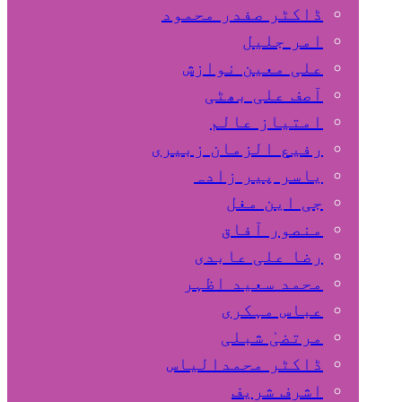
ڈاکٹر صفدر محمود
امر جلیل
علی معین نوازش
آصف علی بھٹی
امتیاز عالم
رفیع الزمان زبیری
یاسر پیر زادہ
جی این مغل
منصور آفاق
رضا علی عابدی
محمد سعید اظہر
عباس مہکری
مرتضیٰ شبلی
ڈاکٹر محمدالیاس
اشرف شریف