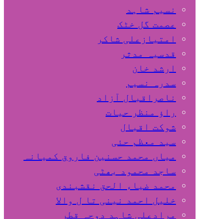
نسیم شاہد
عصمت گل خٹک
امتیازعلی شاکر
قدسیہ مدثر
ارشد خان
سدرہ نسیم
ناصراقبال آزاد
راؤ منظر حیات
شوکت اقبال
سید معظم حئی
میاں محمد حسنین فاروق کمیانہ
ساجد محمود بھٹی
محمد ضیاء الحق نقشبندی
خلیل احمد نینی تا ل والا
مرادعلی شاہد دوحہ قطر