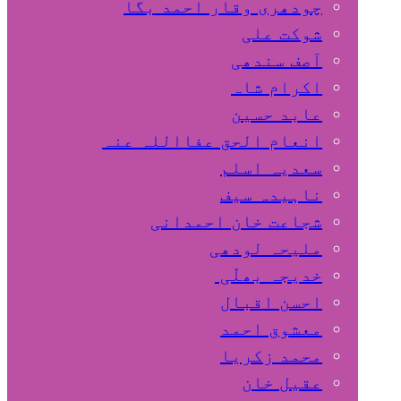
چودھری وقار احمد بگا
شوکت علی
آصف سندھی
اکرام شاہ
عابد حسین
انعام الحق عفااللہ عنہ
سعدیہ اسلم
ناہیدہ سیف
شجاعت خان احمدانی
ملیحہ لودھی
خدیجہ بھلّی
احسن اقبال
معشوق احمد
محمد زکریا
عقیل خان