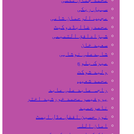
سہیل ريكی
مجیب الرحمان شامی
محمدرضاایڈدوکیٹ
شہزادافق التمیمی
سعید خان
شاہدعلی نوشاہی
میرک بلوچ
ولید شوکت
محمد شعیب
راجہ عابد علی عابد
پروفیسر محمد خورشید اختر
ناصرحمید
نور حسین افضل مڈل ایسٹ
امان اللہ