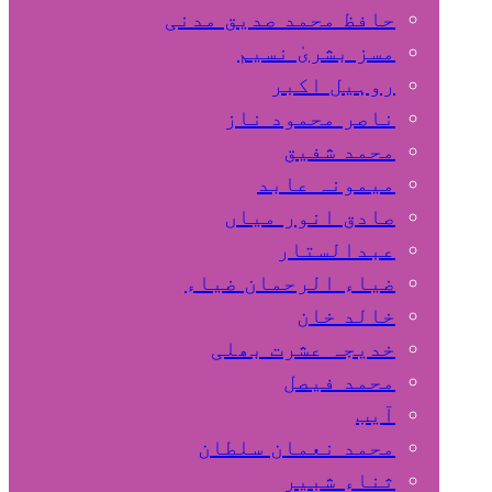
حافظ محمد صدیق مدنی
مسز بشریٰ نسیم
روہیل اکبر
ناصر محمود ناز
محمد شفیق
میمونہ عابد
صادق انور میاں
عبدالستار
ضیاء الرحمان ضیاء
خالد خان
خدیجہ عشرت بھلی
محمد فیصل
آیب
محمد نعمان سلطان
ثناء شبیر