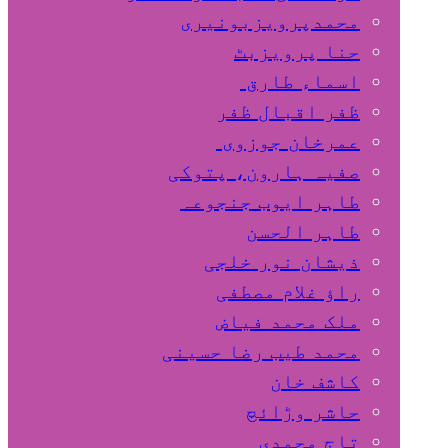
محمدپرویزبونیری
حنا پرویزبٹ
اسماء طارق
ظفر اقبال ظفر
عمرخان جوزوی
صفیہ ہارون، پتوکی
طاہر ایوب جنجوعہ
طاہر الحسن
ذیشان نور خلجی
راﺅ غلام مصطفی
ملک محمد فیاض
محمد طیب رضا حسینی
کاشف خان
حاشر وڑائچ
تاج محمدی