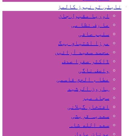
نایٹی ٹو نیوز کالمز
اوریا مقبول جان
عا رف نظا می
سلیم صافی
مرزا اشتیاق بیگ
محمد سعید آرائیں
ڈاکٹر صغرا صدف
واصف ناگی
عطا ء الحق قاسمی
ہارون الرشید
سجاد میر
افتخار گیلانی
سعدیہ قریشی
سعد الله شاہ
عدنان عادل