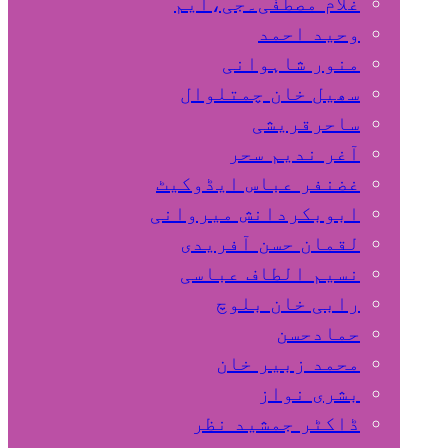
غلام مصطفٰی۔جی،ایم
وحید احمد
منور شاہوانی
سھیل خان چمتلوال
ساحرقریشی
آغر ندیم سحر
غضنفر عباس ایڈوکیٹ
ابوبکردانش میروانی
لقمان حسن آفریدی
نسیم الطاف عباسی
رابی خان بلوچ
حمادحسن
محمد زبیر خان
بشری نواز
ڈاکٹر جمشید نظر