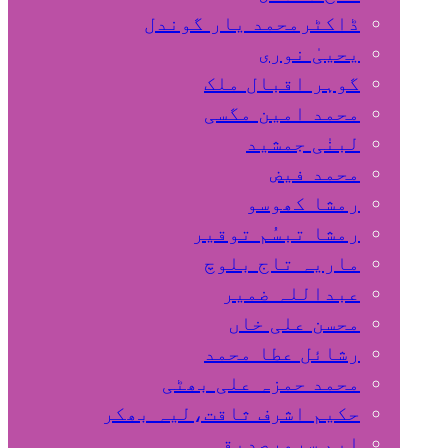
ڈاکٹرمحمد یار گوندل
گوہر اقبال ملک
محمد امین مگسی
لبنٰی جمشید
محمد فیض
رمشا کھوسو
رمشا تبسُم توقیر
ماریہ تاج بلوچ
عبداللہ ضمیر
محسن علی خاں
رشائل عطا محمد
محمد حمزہ علی بھٹی
حکیم اشرف ثاقت،لیہ بھکر
ایم سرورصدیقی