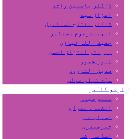
ڈاکٹر یاسمین راشد
اعزاز سید
ڈاکٹر مفتاح اسماعیل
انجینئرخرم دستگیر
حفیظ اللہ نیازی
بیرسٹر اعتزاز احسن
انور شعور
صدیق الفاروق
سیّد ضیاء عباس
اردو کالمز
سندس سیدہ
انضمام معراج
اسماء حسن
ثمرجعفری
اسامہ رضا