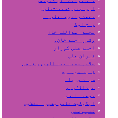
ملک کرامت علی کھوکھر
ابن۔جمیل-محمد-خلیل
محمد راحیل معاویہ
رام اوڈ
محمد اسداللہ خان
وقار احمد خان۔
احمد علی کورار
ذمران علی
علامہ محمد عبد الصبور فیضی
زاہد چوہدری
سجاد وریاہ
عبدالکریم
مومنہ اعظم
ایڈوکیٹ عامر بشیر انقلابی
شعیب علی