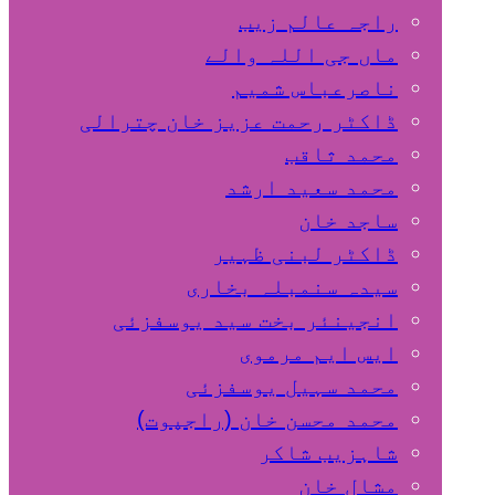
راجہ عالم زیب
ماں جی اللہ والے
ناصرعباس شمیم
ڈاکٹر رحمت عزیز خان چترالی
محمد ثاقب
محمد سعید ارشد
ساجد خان
ڈاکٹر لبنی ظہیر
سیدہ سنمبلہ بخاری
انجینئر بخت سید یوسفزئی
ایس ایم مرموی
محمد سہیل یوسفزئی
محمد محسن خان (راجپوت)
شاہزیب شاکر
مشال خان