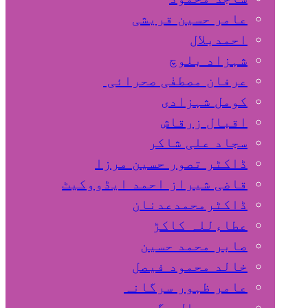
عامر حسین قریشی
اﺣﻤﺪﺑﻼل
شہزاد بلوچ
عرفان مصطفٰی صحرائی
کومل شہزادی
اقبال زرقاش
سجاد علی شاکر
ڈاکٹر تصور حسین مرزا
قاضی شیراز احمد ایڈووکیٹ
ڈاکٹرمحمدعدنان
عطاءللہ کاکڑ
صابر محمد حسین
خالد محمود فیصل
عامر ظہور سرگانہ
محمد جمال مگسی