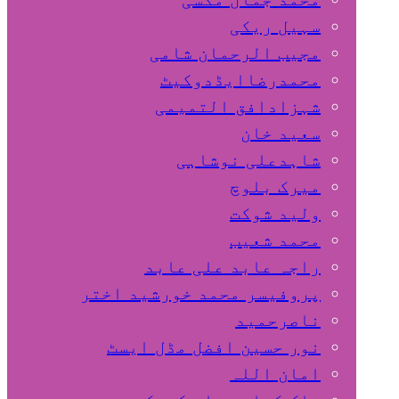
سہیل ريكی
مجیب الرحمان شامی
محمدرضاایڈدوکیٹ
شہزادافق التمیمی
سعید خان
شاہدعلی نوشاہی
میرک بلوچ
ولید شوکت
محمد شعیب
راجہ عابد علی عابد
پروفیسر محمد خورشید اختر
ناصرحمید
نور حسین افضل مڈل ایسٹ
امان اللہ