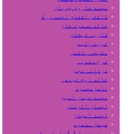
محمد فاروق چوہان
ڈاکٹر اشفاق احمد ورک
خالد مسعود خان
شازیہ ذیشان
ثروت ولیم
ملیحہ ہاشمی
فرح سعدیہ
دردانہ نجم
خالد ایچ لودھی
ناصرمحمود
محمد حیدر امین
احسان الرحمٰن
احمد اعجاز
فیصل مسعود
میجر جنرل (ر) زاہد مبشر