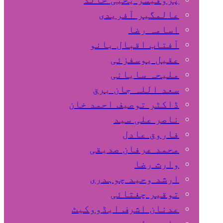
عالمگیر آفریدی
اسامہ رضا
آفتاب اقبال بانو
عقیل یوسفزئی
ملیحہ سایانی
سعد اللہ جان برق
ڈاکٹر توصیف احمد خان
ناصر علی سید
فاروق عادل
محمد عرفان صدیقی
وارث رضا
ارشد وحید چوہدری
توقیر چغتائی
عدنان اشرف ایڈووکیٹ