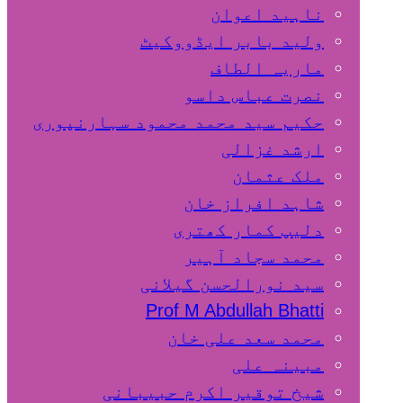
ناہید اعوان
ولید بابر ایڈووکیٹ
ماریہ الطاف
نصرت عباس داسو
حکیم سید محمد محمود سہارنپوری
ارشد غزالی
ملک عثمان
شاہد افراز خان
دلیپ کمار کھتری
محمد سجاد آہیر
سید نورالحسن گیلانی
Prof M Abdullah Bhatti
محمد سعد علی خان
مبینہ علی
شیخ توقیر اکرم حبیبانی