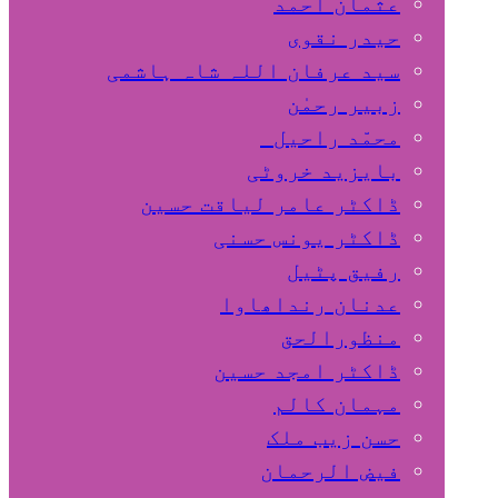
عثمان احمد
حیدر نقوی
سید عرفان اللہ شاہ ہاشمی
زبیر رحمٰن
محمّد راحیل
بایزید خروٹی
ڈاکٹر عامر لیاقت حسین
ڈاکٹر یونس حسنی
رفیق پٹیل
عدنان رنداھاوا
منظورالحق
ڈاکٹر امجد حسین
مہمان کالم
حسن زیب ملک
فیض الرحمان