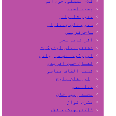
غلام مصطفٰی۔جی،ایم
وحید احمد
منور شاہوانی
سھیل خان چمتلوال
ساحرقریشی
آغر ندیم سحر
غضنفر عباس ایڈوکیٹ
ابوبکردانش میروانی
لقمان حسن آفریدی
نسیم الطاف عباسی
رابی خان بلوچ
حمادحسن
محمد زبیر خان
بشری نواز
ڈاکٹر جمشید نظر