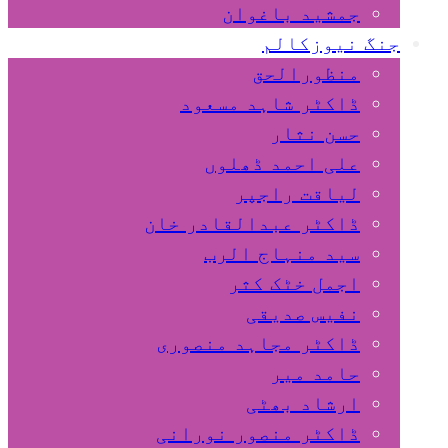
جمشید باغوان
جنگ نیوزکالم
منظورالحق
ڈاکٹر شاہد مسعود
حسن نثار
علی احمد ڈھلوں
لیاقت راجپر
ڈاکٹر عبدالقادر خان
سید منہاج الرب
اجمل خٹک کثر
نفیس صدیقی
ڈاکٹر مجاہد منصوری
حامد میر
ارشاد بھٹی
ڈاکٹر منصور نورانی