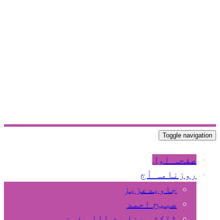
Toggle navigation
صفحہ اول
روزنامہ آج
جاویدعزیز
صبیح احمد
ڈاکٹر عنا یت اللہ فیضی