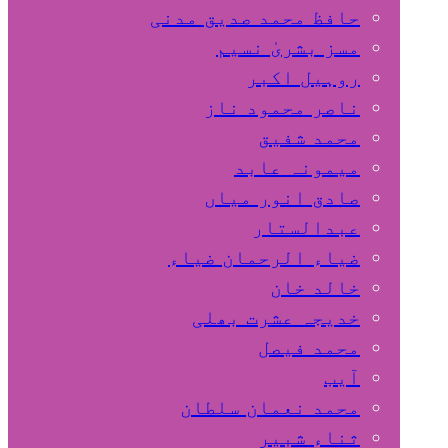
حافظ محمد صدیق مدنی
مسز بشریٰ نسیم
روہیل اکبر
ناصر محمود ناز
محمد شفیق
میمونہ عابد
صادق انور میاں
عبدالستار
ضیاء الرحمان ضیاء
خالد خان
خدیجہ عشرت بھلی
محمد فیصل
آیب
محمد نعمان سلطان
ثناء شبیر