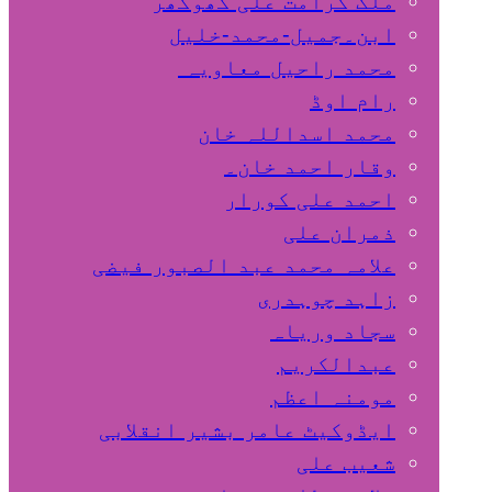
ملک کرامت علی کھوکھر
ابن۔جمیل-محمد-خلیل
محمد راحیل معاویہ
رام اوڈ
محمد اسداللہ خان
وقار احمد خان۔
احمد علی کورار
ذمران علی
علامہ محمد عبد الصبور فیضی
زاہد چوہدری
سجاد وریاہ
عبدالکریم
مومنہ اعظم
ایڈوکیٹ عامر بشیر انقلابی
شعیب علی