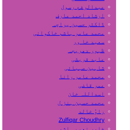
عبدالرفع رسول
ارشاد احمد عارف
ڈاکٹر حسین پراچہ
محمد عامر ہاشم خاکوانی
سعید خا ور
ظہور دھریجہ
عابد قریشی
شاہین صہبائی
محمد عامر رانا
عمر قاضی
اسداللہ خان
محمد حسین ہنز ل
راوٗ خالد
Zulfiqar Choudhry
خاور نعیم ہاشمی