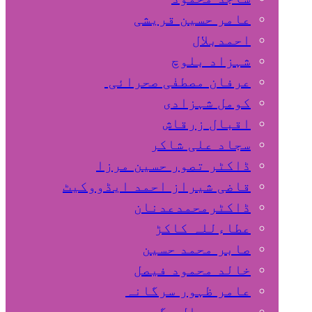
عامر حسین قریشی
اﺣﻤﺪﺑﻼل
شہزاد بلوچ
عرفان مصطفٰی صحرائی
کومل شہزادی
اقبال زرقاش
سجاد علی شاکر
ڈاکٹر تصور حسین مرزا
قاضی شیراز احمد ایڈووکیٹ
ڈاکٹرمحمدعدنان
عطاءللہ کاکڑ
صابر محمد حسین
خالد محمود فیصل
عامر ظہور سرگانہ
محمد جمال مگسی