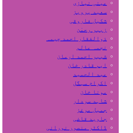
عینی نیازی
سعید پرویز
شکیل فاروقی
زبیر رحمٰن
ذوالفقار احمد چیمہ
نجمہ عالم
شبیر احمد ارمان
ایم قادر خان
عبد الحمید
اکرام سہگل
مونا خان
شاہد سردار
جمیل مرغز
جاوید قاضی
ڈاکٹر منصور نورانی