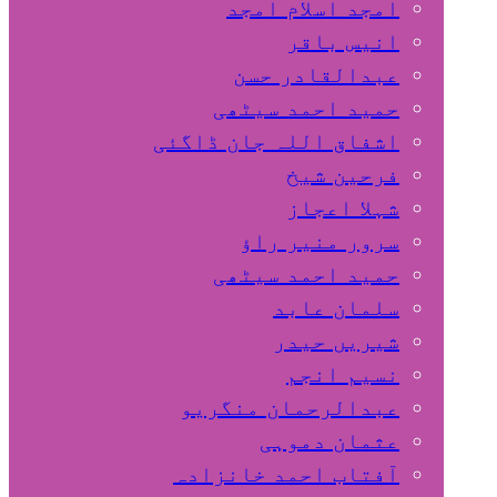
امجد اسلام امجد
انیس باقر
عبدالقادر حسن
حمید احمد سیٹھی
اشفاق اللہ جان ڈاگئی
فرحین شیخ
شہلا اعجاز
سرور منیر راؤ
حمید احمد سیٹھی
سلمان عابد
شیریں حیدر
نسیم انجم
عبدالرحمان منگریو
عثمان دموہی
آفتاب احمد خانزادہ