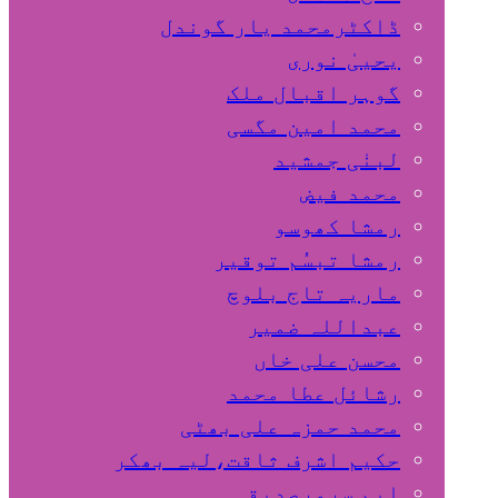
ڈاکٹرمحمد یار گوندل
گوہر اقبال ملک
محمد امین مگسی
لبنٰی جمشید
محمد فیض
رمشا کھوسو
رمشا تبسُم توقیر
ماریہ تاج بلوچ
عبداللہ ضمیر
محسن علی خاں
رشائل عطا محمد
محمد حمزہ علی بھٹی
حکیم اشرف ثاقت،لیہ بھکر
ایم سرورصدیقی