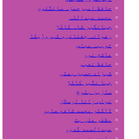
حافظ امیرحمزہ سانگلوی
محمد عبداللہ
جہانگیر شاہ کاکڑ
رضوانہ چغتائی، کہروڑپکا
ثوبیہ عباس
عاشق نور
حافظ نعیم
شہزاد حسین بھٹی
جہا نگیر کاکڑ
سازین بلوچ
نواب رانا ارسلان
ڈاکٹر محمد شافع صابر
مظفر علی بٹ
عبدالصمد گدور
ساجد محمود