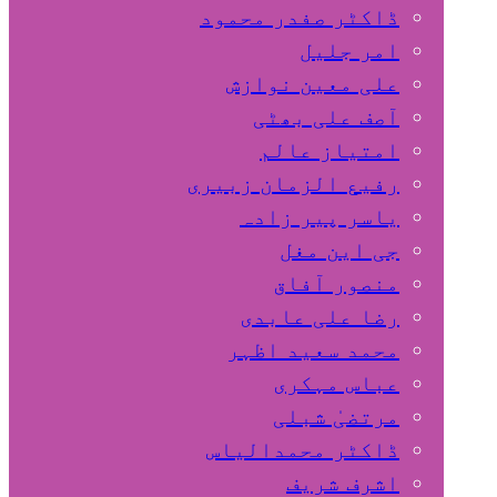
ڈاکٹر صفدر محمود
امر جلیل
علی معین نوازش
آصف علی بھٹی
امتیاز عالم
رفیع الزمان زبیری
یاسر پیر زادہ
جی این مغل
منصور آفاق
رضا علی عابدی
محمد سعید اظہر
عباس مہکری
مرتضیٰ شبلی
ڈاکٹر محمدالیاس
اشرف شریف