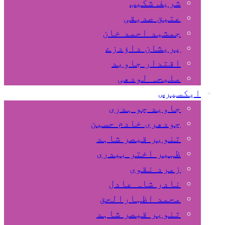
شریف شکیب
عتیق صدیقی
جمشید احمد خان
پریشان داﺅدزے
اقتدار جاوید
ملیحہ لودھی
ایکسپرس
جاوید چو ہدری
چودھری خادم حسین
تنویر قیصر شاہد
ظہیر اختر بیدری
زمرد نقوی
نادر شاہ عادل
محمد اظہارالحق
تنویر قیصر شاہد