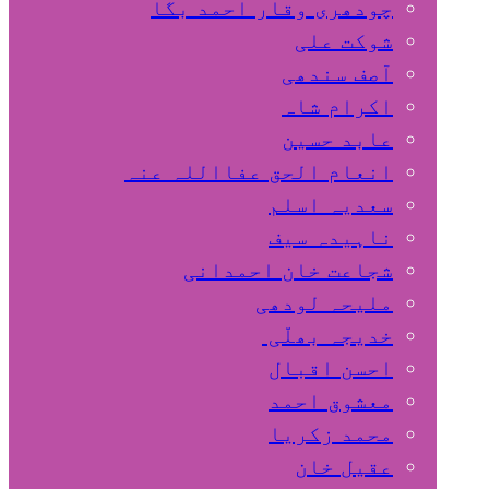
چودھری وقار احمد بگا
شوکت علی
آصف سندھی
اکرام شاہ
عابد حسین
انعام الحق عفااللہ عنہ
سعدیہ اسلم
ناہیدہ سیف
شجاعت خان احمدانی
ملیحہ لودھی
خدیجہ بھلّی
احسن اقبال
معشوق احمد
محمد زکریا
عقیل خان