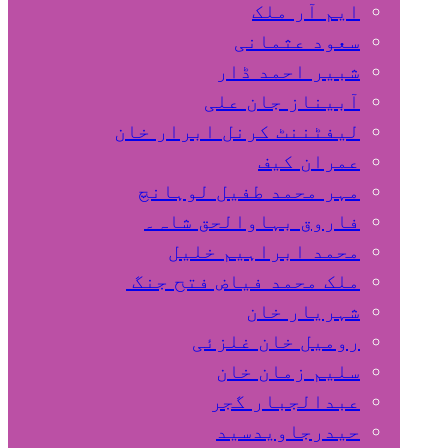
ایم آر ملک
سعود عثمانی
شبیر احمد ڈار
آبیناز جان علی
لیفٹننٹ کرنل ابرار خان
عمران کیف
مہر محمد طفیل لوہانچ
فاروق بہاوالحق شاہ۔
محمد ابراہیم خلیل
ملک محمد فیاض فتح جنگ
شہریار خان
رومیل خان غلزئی
سلیم زمان خان
عبدالجبار گجر
حیدرجاویدسید