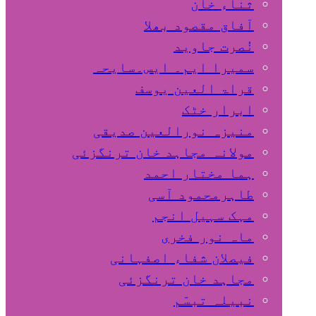
ثناء خان
آفاق مقصود بھلا
نُصرت جاوید
سمیرا ایم۔ ایس۔سایحہ
قراۃ العین یوسف
ابرار خٹک
منیزہ نورالعین صدیقی
مولانہ مجاہد خان ترنگزئی
ہما مختار احمد
طاہرمحمود آسی
مہک سہیل انجم
ماہ نور فخری
فیصلان شفاء اصفہانی
مجاہد خان ترنگزئی
نبیلہ تبسّم