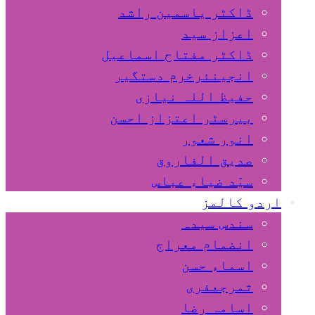
ڈاکٹر یاسمین راشد
اعزاز سید
ڈاکٹر مفتاح اسماعیل
انجینئرخرم دستگیر
حفیظ اللہ نیازی
بیرسٹر اعتزاز احسن
انور شعور
صدیق الفاروق
سیّد ضیاء عباس
اردو کالمز
سندس سیدہ
انضمام معراج
اسماء حسن
ثمرجعفری
اسامہ رضا