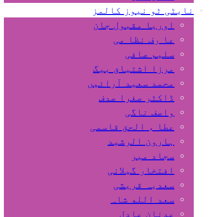
نایٹی ٹو نیوز کالمز
اوریا مقبول جان
عا رف نظا می
سلیم صافی
مرزا اشتیاق بیگ
محمد سعید آرائیں
ڈاکٹر صغرا صدف
واصف ناگی
عطا ء الحق قاسمی
ہارون الرشید
سجاد میر
افتخار گیلانی
سعدیہ قریشی
سعد الله شاہ
عدنان عادل