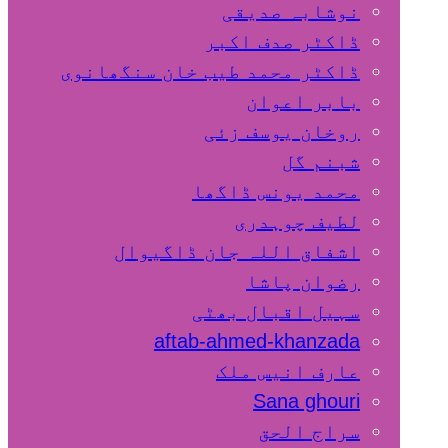
نوشابہ صدیقی
ڈاکٹر صدف اکبر
ڈاکٹر محمد طیب خان سنگھانوی
بابر اعوان
روخان یوسف زئی
شبنم گل
محمد یونس ڈاگھا
لطیف چوہدری
اشفاق اللہ جان ڈاگیوال
رضوان پاشا
سہیل اقبال بھٹی
aftab-ahmed-khanzada
عارف انیس ملک
Sana ghouri
سراج الحق