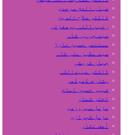
ضیاء الحق سرحدی
ڈاکٹر صلاح الدین
رحیم اللہ یوسفزئی
سید جی بی شاہ
مستنصر حسین تارڑ
سید مظہر علی شاہ
جبار قریشی
ڈاکٹر عبیداللہ
بشارت کھوکھر
شبیر حسین امام
اختر شمار
مزمل سہروردی
مزمل شیرازی
آصف نثار
پروفیسر یحییٰ خالد