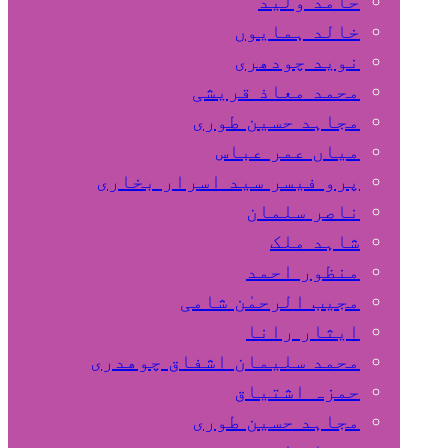
حامد ولید
خالد ہمایوں
نوید چودھری
محمد معاذ قریشی
مجاہد حسین طوری
میاں عمر عباس
پرو فیسر سید اسرار بخاری
ناصر سلمان
شاہد ملک
منظور احمد
مجیب الرحمٰن شامی
ایثار رانا
محمد سلیمان اشفاق چوهدری
حمزہ اشتیاق
مجاہد حسین طوری