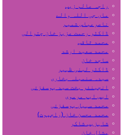
راجہ عالم زیب
ماں جی اللہ والے
ناصرعباس شمیم
ڈاکٹر رحمت عزیز خان چترالی
محمد ثاقب
محمد سعید ارشد
ساجد خان
ڈاکٹر لبنی ظہیر
سیدہ سنمبلہ بخاری
انجینئر بخت سید یوسفزئی
ایس ایم مرموی
محمد سہیل یوسفزئی
محمد محسن خان (راجپوت)
شاہزیب شاکر
مشال خان