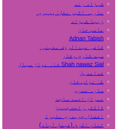
شہزاد رند
ماریہ اکبر مغل: پیپری
زیبا شہزاد
عاصم خان
Adnan Tabish
قاضی عبدالرؤف معینی
سید شارق وقار
Shah nawaz Sial شاہ نواز سیال
فداعدیل
طہٰ نواب خان
سارہ عمر،
عمران احمد ساجد
ڈاکٹر راحت جبین
افضال چوہدری ملیرا
ثناء اکرم (فیصل آباد)