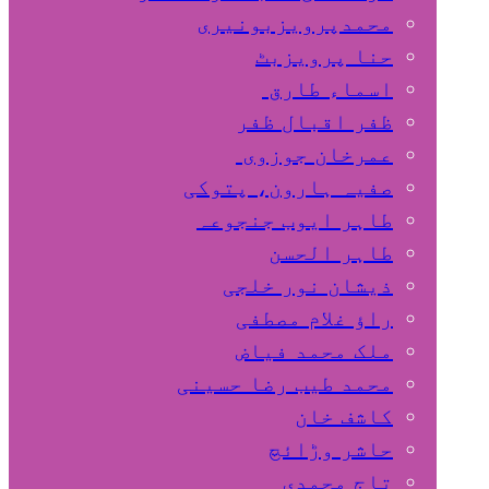
محمدپرویزبونیری
حنا پرویزبٹ
اسماء طارق
ظفر اقبال ظفر
عمرخان جوزوی
صفیہ ہارون، پتوکی
طاہر ایوب جنجوعہ
طاہر الحسن
ذیشان نور خلجی
راﺅ غلام مصطفی
ملک محمد فیاض
محمد طیب رضا حسینی
کاشف خان
حاشر وڑائچ
تاج محمدی