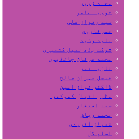
محمد زبیر
ثوبیہ عامر
سید رضوان علی
عمرفاروق
عابد رشید
شوکت بڈھ نمبل کشمیری
محمد عرفان چانڈیوں
غازیہ قمر
فیصل مہران صالح
ڈاکٹر نواز امین
مظہر اقبال کھوکھر
سعد افتخار
محمد ریاض
شعبان آفریدی
اسلم گل