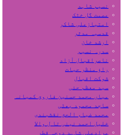
نسیم شاہد
عصمت گل خٹک
امتیازعلی شاکر
قدسیہ مدثر
ارشد خان
سدرہ نسیم
ناصراقبال آزاد
راؤ منظر حیات
شوکت اقبال
سید معظم حئی
میاں محمد حسنین فاروق کمیانہ
ساجد محمود بھٹی
محمد ضیاء الحق نقشبندی
خلیل احمد نینی تا ل والا
مرادعلی شاہد دوحہ قطر