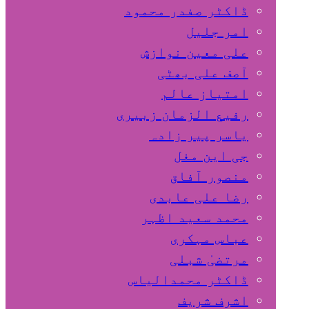
ڈاکٹر صفدر محمود
امر جلیل
علی معین نوازش
آصف علی بھٹی
امتیاز عالم
رفیع الزمان زبیری
یاسر پیر زادہ
جی این مغل
منصور آفاق
رضا علی عابدی
محمد سعید اظہر
عباس مہکری
مرتضیٰ شبلی
ڈاکٹر محمدالیاس
اشرف شریف