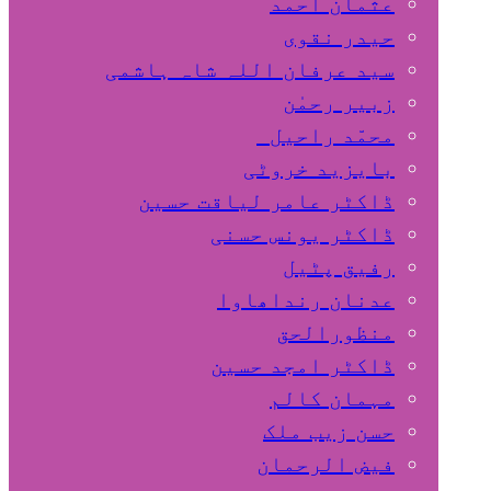
عثمان احمد
حیدر نقوی
سید عرفان اللہ شاہ ہاشمی
زبیر رحمٰن
محمّد راحیل
بایزید خروٹی
ڈاکٹر عامر لیاقت حسین
ڈاکٹر یونس حسنی
رفیق پٹیل
عدنان رنداھاوا
منظورالحق
ڈاکٹر امجد حسین
مہمان کالم
حسن زیب ملک
فیض الرحمان