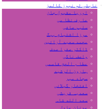
نایٹی ٹو نیوز کالمز
اوریا مقبول جان
عا رف نظا می
سلیم صافی
مرزا اشتیاق بیگ
محمد سعید آرائیں
ڈاکٹر صغرا صدف
واصف ناگی
عطا ء الحق قاسمی
ہارون الرشید
سجاد میر
افتخار گیلانی
سعدیہ قریشی
سعد الله شاہ
عدنان عادل