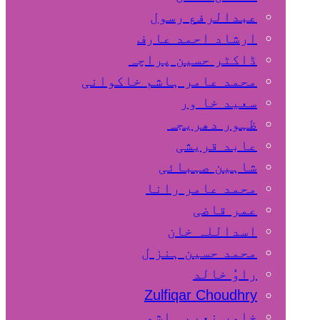
عبدالرفع رسول
ارشاد احمد عارف
ڈاکٹر حسین پراچہ
محمد عامر ہاشم خاکوانی
سعید خا ور
ظہور دھریجہ
عابد قریشی
شاہین صہبائی
محمد عامر رانا
عمر قاضی
اسداللہ خان
محمد حسین ہنز ل
راوٗ خالد
Zulfiqar Choudhry
خاور نعیم ہاشمی