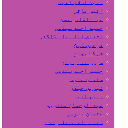
امجد اسلام امجد
انیس باقر
عبدالقادر حسن
حمید احمد سیٹھی
اشفاق اللہ جان ڈاگئی
فرحین شیخ
شہلا اعجاز
سرور منیر راؤ
حمید احمد سیٹھی
سلمان عابد
شیریں حیدر
نسیم انجم
عبدالرحمان منگریو
عثمان دموہی
آفتاب احمد خانزادہ