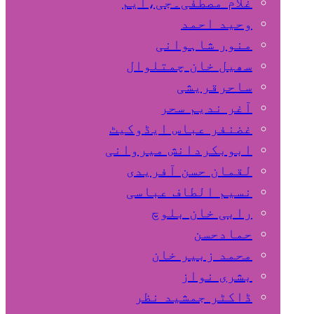
غلام مصطفٰی۔جی،ایم
وحید احمد
منور شاہوانی
سھیل خان چمتلوال
ساحرقریشی
آغر ندیم سحر
غضنفر عباس ایڈوکیٹ
ابوبکردانش میروانی
لقمان حسن آفریدی
نسیم الطاف عباسی
رابی خان بلوچ
حمادحسن
محمد زبیر خان
بشری نواز
ڈاکٹر جمشید نظر