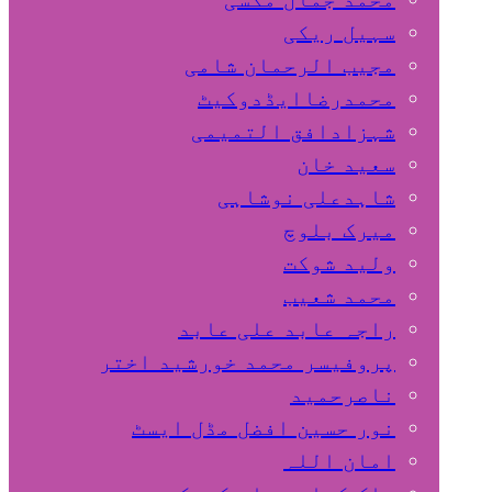
سہیل ريكی
مجیب الرحمان شامی
محمدرضاایڈدوکیٹ
شہزادافق التمیمی
سعید خان
شاہدعلی نوشاہی
میرک بلوچ
ولید شوکت
محمد شعیب
راجہ عابد علی عابد
پروفیسر محمد خورشید اختر
ناصرحمید
نور حسین افضل مڈل ایسٹ
امان اللہ