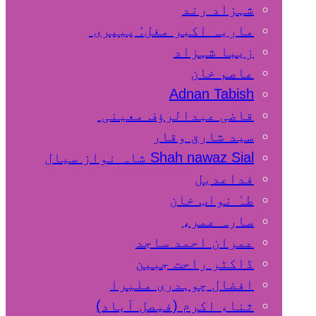
شہزاد رند
ماریہ اکبر مغل: پیپری
زیبا شہزاد
عاصم خان
Adnan Tabish
قاضی عبدالرؤف معینی
سید شارق وقار
Shah nawaz Sial شاہ نواز سیال
فداعدیل
طہٰ نواب خان
سارہ عمر،
عمران احمد ساجد
ڈاکٹر راحت جبین
افضال چوہدری ملیرا
ثناء اکرم (فیصل آباد)