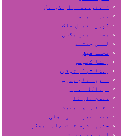
ڈاکٹرمحمد یار گوندل
گوہر اقبال ملک
محمد امین مگسی
لبنٰی جمشید
محمد فیض
رمشا کھوسو
رمشا تبسُم توقیر
ماریہ تاج بلوچ
عبداللہ ضمیر
محسن علی خاں
رشائل عطا محمد
محمد حمزہ علی بھٹی
حکیم اشرف ثاقت،لیہ بھکر
ایم سرورصدیقی