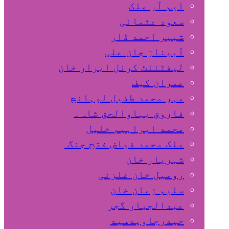
ایم آر ملک
سعود عثمانی
شبیر احمد ڈار
آبیناز جان علی
لیفٹننٹ کرنل ابرار خان
عمران کیف
مہر محمد طفیل لوہانچ
فاروق بہاوالحق شاہ۔
محمد ابراہیم خلیل
ملک محمد فیاض فتح جنگ
شہریار خان
رومیل خان غلزئی
سلیم زمان خان
عبدالجبار گجر
حیدرجاویدسید