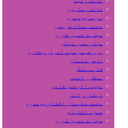
حامد ولید
خالد ہمایوں
نوید چودھری
محمد معاذ قریشی
مجاہد حسین طوری
میاں عمر عباس
پرو فیسر سید اسرار بخاری
ناصر سلمان
شاہد ملک
منظور احمد
مجیب الرحمٰن شامی
ایثار رانا
محمد سلیمان اشفاق چوهدری
حمزہ اشتیاق
مجاہد حسین طوری