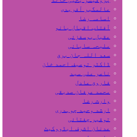
عالمگیر آفریدی
اسامہ رضا
آفتاب اقبال بانو
عقیل یوسفزئی
ملیحہ سایانی
سعد اللہ جان برق
ڈاکٹر توصیف احمد خان
ناصر علی سید
فاروق عادل
محمد عرفان صدیقی
وارث رضا
ارشد وحید چوہدری
توقیر چغتائی
عدنان اشرف ایڈووکیٹ