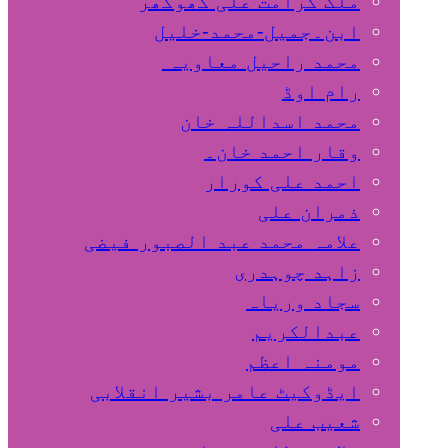
ملک کرامت علی کھوکھر
ابن۔جمیل-محمد-خلیل
محمد راحیل معاویہ
رام اوڈ
محمد اسداللہ خان
وقار احمد خان۔
احمد علی کورار
ذمران علی
علامہ محمد عبد الصبور فیضی
زاہد چوہدری
سجاد وریاہ
عبدالکریم
مومنہ اعظم
ایڈوکیٹ عامر بشیر انقلابی
شعیب علی