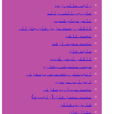
راجہ عالم زیب
ماں جی اللہ والے
ناصرعباس شمیم
ڈاکٹر رحمت عزیز خان چترالی
محمد ثاقب
محمد سعید ارشد
ساجد خان
ڈاکٹر لبنی ظہیر
سیدہ سنمبلہ بخاری
انجینئر بخت سید یوسفزئی
ایس ایم مرموی
محمد سہیل یوسفزئی
محمد محسن خان (راجپوت)
شاہزیب شاکر
مشال خان