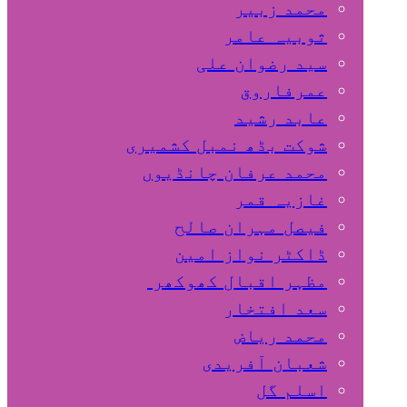
محمد زبیر
ثوبیہ عامر
سید رضوان علی
عمرفاروق
عابد رشید
شوکت بڈھ نمبل کشمیری
محمد عرفان چانڈیوں
غازیہ قمر
فیصل مہران صالح
ڈاکٹر نواز امین
مظہر اقبال کھوکھر
سعد افتخار
محمد ریاض
شعبان آفریدی
اسلم گل