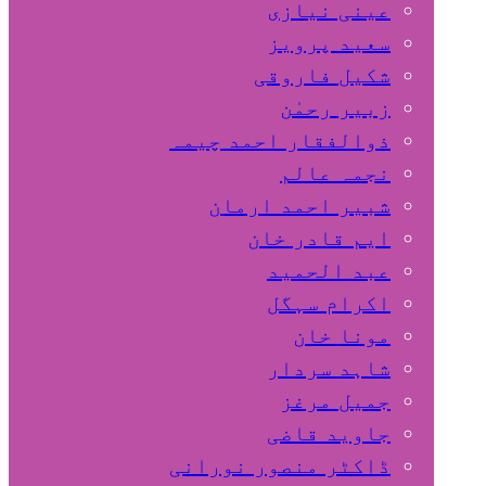
عینی نیازی
سعید پرویز
شکیل فاروقی
زبیر رحمٰن
ذوالفقار احمد چیمہ
نجمہ عالم
شبیر احمد ارمان
ایم قادر خان
عبد الحمید
اکرام سہگل
مونا خان
شاہد سردار
جمیل مرغز
جاوید قاضی
ڈاکٹر منصور نورانی