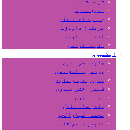
شریف شکیب
عتیق صدیقی
جمشید احمد خان
پریشان داﺅدزے
اقتدار جاوید
ملیحہ لودھی
ایکسپرس
جاوید چو ہدری
چودھری خادم حسین
تنویر قیصر شاہد
ظہیر اختر بیدری
زمرد نقوی
نادر شاہ عادل
محمد اظہارالحق
تنویر قیصر شاہد