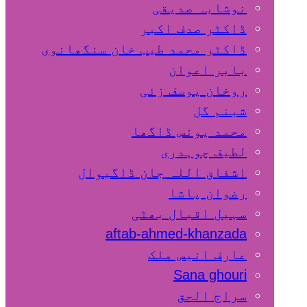
نوشابہ صدیقی
ڈاکٹر صدف اکبر
ڈاکٹر محمد طیب خان سنگھانوی
بابر اعوان
روخان یوسف زئی
شبنم گل
محمد یونس ڈاگھا
لطیف چوہدری
اشفاق اللہ جان ڈاگیوال
رضوان پاشا
سہیل اقبال بھٹی
aftab-ahmed-khanzada
عارف انیس ملک
Sana ghouri
سراج الحق