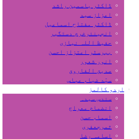
ڈاکٹر یاسمین راشد
اعزاز سید
ڈاکٹر مفتاح اسماعیل
انجینئرخرم دستگیر
حفیظ اللہ نیازی
بیرسٹر اعتزاز احسن
انور شعور
صدیق الفاروق
سیّد ضیاء عباس
اردو کالمز
سندس سیدہ
انضمام معراج
اسماء حسن
ثمرجعفری
اسامہ رضا