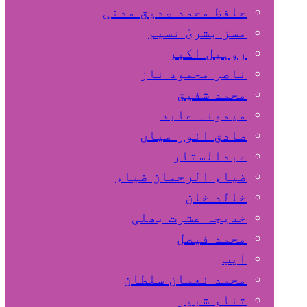
حافظ محمد صدیق مدنی
مسز بشریٰ نسیم
روہیل اکبر
ناصر محمود ناز
محمد شفیق
میمونہ عابد
صادق انور میاں
عبدالستار
ضیاء الرحمان ضیاء
خالد خان
خدیجہ عشرت بھلی
محمد فیصل
آیب
محمد نعمان سلطان
ثناء شبیر