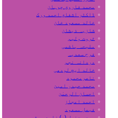
محمد فاروق چوہان
ڈاکٹر اشفاق احمد ورک
خالد مسعود خان
شازیہ ذیشان
ثروت ولیم
ملیحہ ہاشمی
فرح سعدیہ
دردانہ نجم
خالد ایچ لودھی
ناصرمحمود
محمد حیدر امین
احسان الرحمٰن
احمد اعجاز
فیصل مسعود
میجر جنرل (ر) زاہد مبشر