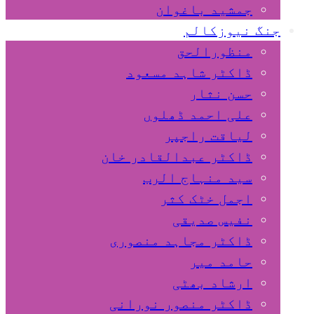
جمشید باغوان
جنگ نیوزکالم
منظورالحق
ڈاکٹر شاہد مسعود
حسن نثار
علی احمد ڈھلوں
لیاقت راجپر
ڈاکٹر عبدالقادر خان
سید منہاج الرب
اجمل خٹک کثر
نفیس صدیقی
ڈاکٹر مجاہد منصوری
حامد میر
ارشاد بھٹی
ڈاکٹر منصور نورانی