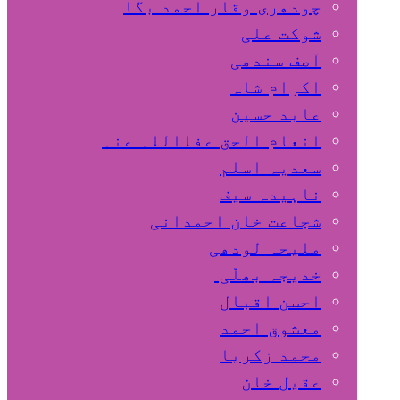
چودھری وقار احمد بگا
شوکت علی
آصف سندھی
اکرام شاہ
عابد حسین
انعام الحق عفااللہ عنہ
سعدیہ اسلم
ناہیدہ سیف
شجاعت خان احمدانی
ملیحہ لودھی
خدیجہ بھلّی
احسن اقبال
معشوق احمد
محمد زکریا
عقیل خان