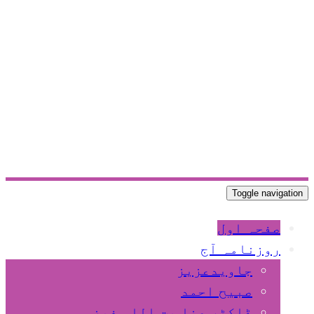
Toggle navigation
صفحہ اول
روزنامہ آج
جاویدعزیز
صبیح احمد
ڈاکٹر عنا یت اللہ فیضی