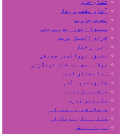
ثناء خان
آفاق مقصود بھلا
نُصرت جاوید
سمیرا ایم۔ ایس۔سایحہ
قراۃ العین یوسف
ابرار خٹک
منیزہ نورالعین صدیقی
مولانہ مجاہد خان ترنگزئی
ہما مختار احمد
طاہرمحمود آسی
مہک سہیل انجم
ماہ نور فخری
فیصلان شفاء اصفہانی
مجاہد خان ترنگزئی
نبیلہ تبسّم