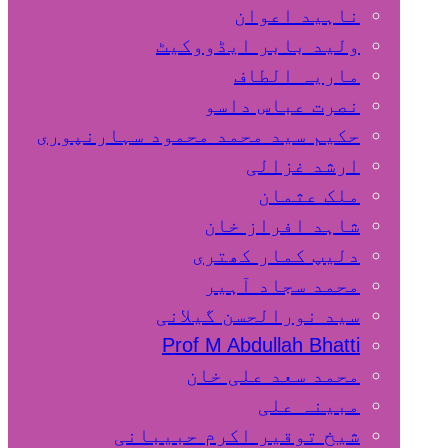
ناہید اعوان
ولید بابر ایڈووکیٹ
ماریہ الطاف
نصرت عباس داسو
حکیم سید محمد محمود سہارنپوری
ارشد غزالی
ملک عثمان
شاہد افراز خان
دلیپ کمار کھتری
محمد سجاد آہیر
سید نورالحسن گیلانی
Prof M Abdullah Bhatti
محمد سعد علی خان
مبینہ علی
شیخ توقیر اکرم حبیبانی