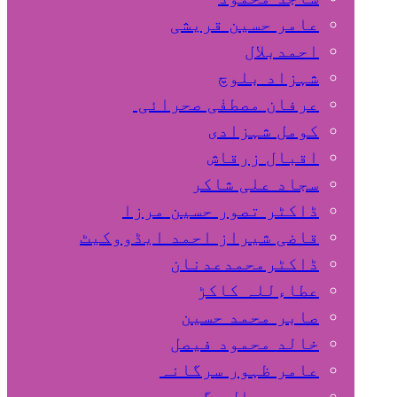
عامر حسین قریشی
اﺣﻤﺪﺑﻼل
شہزاد بلوچ
عرفان مصطفٰی صحرائی
کومل شہزادی
اقبال زرقاش
سجاد علی شاکر
ڈاکٹر تصور حسین مرزا
قاضی شیراز احمد ایڈووکیٹ
ڈاکٹرمحمدعدنان
عطاءللہ کاکڑ
صابر محمد حسین
خالد محمود فیصل
عامر ظہور سرگانہ
محمد جمال مگسی