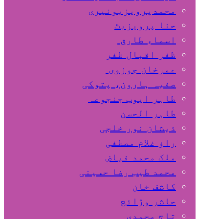
محمدپرویزبونیری
حنا پرویزبٹ
اسماء طارق
ظفر اقبال ظفر
عمرخان جوزوی
صفیہ ہارون، پتوکی
طاہر ایوب جنجوعہ
طاہر الحسن
ذیشان نور خلجی
راﺅ غلام مصطفی
ملک محمد فیاض
محمد طیب رضا حسینی
کاشف خان
حاشر وڑائچ
تاج محمدی