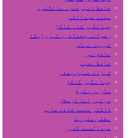
حافظ امیرحمزہ سانگلوی
محمد عبداللہ
جہانگیر شاہ کاکڑ
رضوانہ چغتائی، کہروڑپکا
ثوبیہ عباس
عاشق نور
حافظ نعیم
شہزاد حسین بھٹی
جہا نگیر کاکڑ
سازین بلوچ
نواب رانا ارسلان
ڈاکٹر محمد شافع صابر
مظفر علی بٹ
عبدالصمد گدور
ساجد محمود