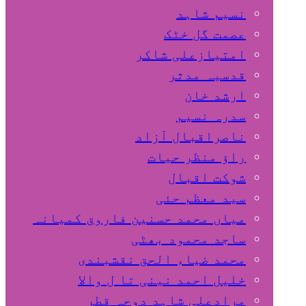
نسیم شاہد
عصمت گل خٹک
امتیازعلی شاکر
قدسیہ مدثر
ارشد خان
سدرہ نسیم
ناصراقبال آزاد
راؤ منظر حیات
شوکت اقبال
سید معظم حئی
میاں محمد حسنین فاروق کمیانہ
ساجد محمود بھٹی
محمد ضیاء الحق نقشبندی
خلیل احمد نینی تا ل والا
مرادعلی شاہد دوحہ قطر