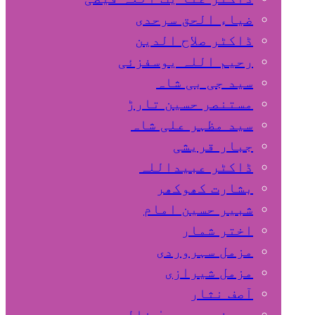
ضیاء الحق سرحدی
ڈاکٹر صلاح الدین
رحیم اللہ یوسفزئی
سید جی بی شاہ
مستنصر حسین تارڑ
سید مظہر علی شاہ
جبار قریشی
ڈاکٹر عبیداللہ
بشارت کھوکھر
شبیر حسین امام
اختر شمار
مزمل سہروردی
مزمل شیرازی
آصف نثار
پروفیسر یحییٰ خالد