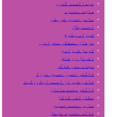
عبدالصمد گدور
ساجد محمود
عامر حسین قریشی
اﺣﻤﺪﺑﻼل
شہزاد بلوچ
عرفان مصطفٰی صحرائی
کومل شہزادی
اقبال زرقاش
سجاد علی شاکر
ڈاکٹر تصور حسین مرزا
قاضی شیراز احمد ایڈووکیٹ
ڈاکٹرمحمدعدنان
عطاءللہ کاکڑ
صابر محمد حسین
خالد محمود فیصل