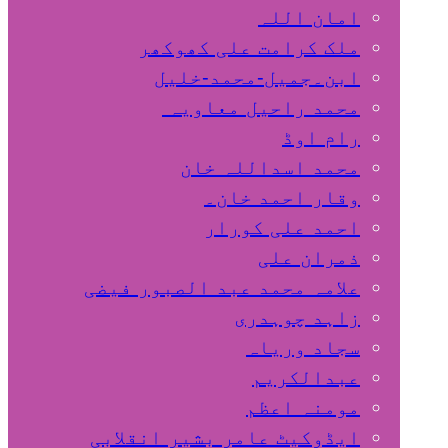
امان اللہ
ملک کرامت علی کھوکھر
ابن۔جمیل-محمد-خلیل
محمد راحیل معاویہ
رام اوڈ
محمد اسداللہ خان
وقار احمد خان۔
احمد علی کورار
ذمران علی
علامہ محمد عبد الصبور فیضی
زاہد چوہدری
سجاد وریاہ
عبدالکریم
مومنہ اعظم
ایڈوکیٹ عامر بشیر انقلابی