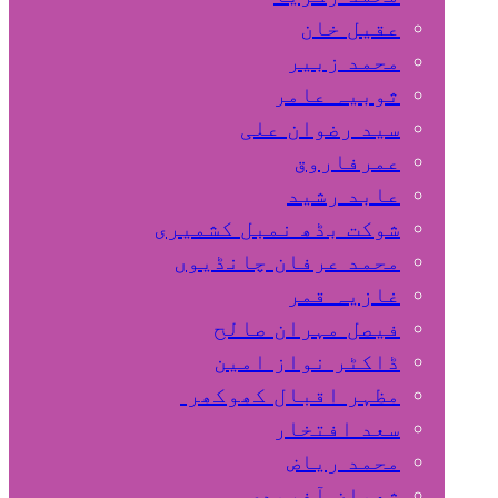
عقیل خان
محمد زبیر
ثوبیہ عامر
سید رضوان علی
عمرفاروق
عابد رشید
شوکت بڈھ نمبل کشمیری
محمد عرفان چانڈیوں
غازیہ قمر
فیصل مہران صالح
ڈاکٹر نواز امین
مظہر اقبال کھوکھر
سعد افتخار
محمد ریاض
شعبان آفریدی