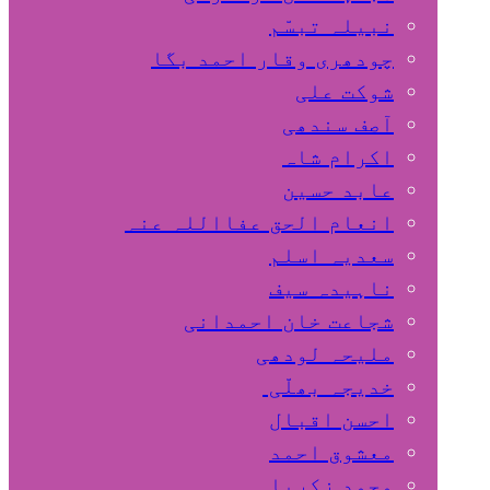
نبیلہ تبسّم
چودھری وقار احمد بگا
شوکت علی
آصف سندھی
اکرام شاہ
عابد حسین
انعام الحق عفااللہ عنہ
سعدیہ اسلم
ناہیدہ سیف
شجاعت خان احمدانی
ملیحہ لودھی
خدیجہ بھلّی
احسن اقبال
معشوق احمد
محمد زکریا