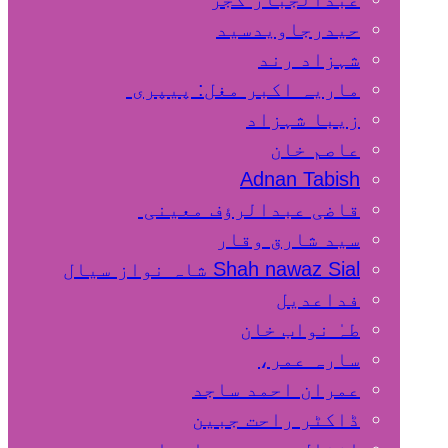
حیدرجاویدسید
شہزاد رند
ماریہ اکبر مغل: پیپری
زیبا شہزاد
عاصم خان
Adnan Tabish
قاضی عبدالرؤف معینی
سید شارق وقار
Shah nawaz Sial شاہ نواز سیال
فداعدیل
طہٰ نواب خان
سارہ عمر،
عمران احمد ساجد
ڈاکٹر راحت جبین