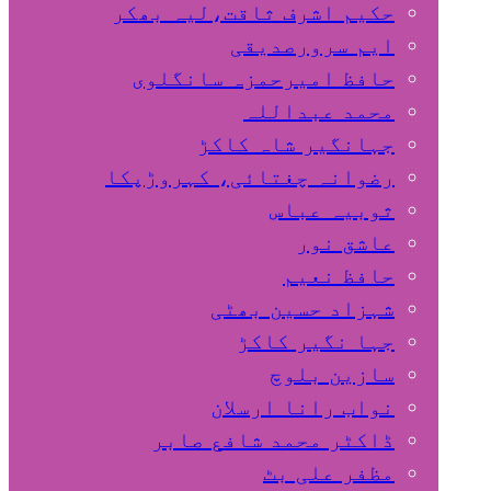
حکیم اشرف ثاقت،لیہ بھکر
ایم سرورصدیقی
حافظ امیرحمزہ سانگلوی
محمد عبداللہ
جہانگیر شاہ کاکڑ
رضوانہ چغتائی، کہروڑپکا
ثوبیہ عباس
عاشق نور
حافظ نعیم
شہزاد حسین بھٹی
جہا نگیر کاکڑ
سازین بلوچ
نواب رانا ارسلان
ڈاکٹر محمد شافع صابر
مظفر علی بٹ