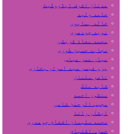
عدنان اشرف ایڈووکیٹ
حامد ولید
خالد ہمایوں
نوید چودھری
محمد معاذ قریشی
مجاہد حسین طوری
میاں عمر عباس
پرو فیسر سید اسرار بخاری
ناصر سلمان
شاہد ملک
منظور احمد
مجیب الرحمٰن شامی
ایثار رانا
محمد سلیمان اشفاق چوهدری
حمزہ اشتیاق