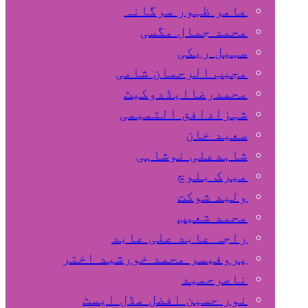
عامر ظہور سرگانہ
محمد جمال مگسی
سہیل ريكی
مجیب الرحمان شامی
محمدرضاایڈدوکیٹ
شہزادافق التمیمی
سعید خان
شاہدعلی نوشاہی
میرک بلوچ
ولید شوکت
محمد شعیب
راجہ عابد علی عابد
پروفیسر محمد خورشید اختر
ناصرحمید
نور حسین افضل مڈل ایسٹ