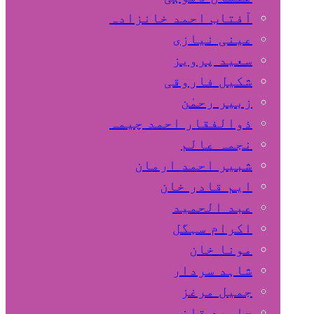
آفتاب احمد خانزادہ
عینی نیازی
سعید پرویز
شکیل فاروقی
زبیر رحمٰن
ذوالفقار احمد چیمہ
نجمہ عالم
شبیر احمد ارمان
ایم قادر خان
عبد الحمید
اکرام سہگل
مونا خان
شاہد سردار
جمیل مرغز
جاوید قاضی