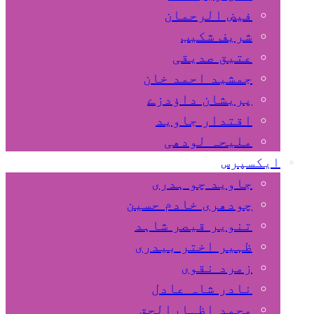
فیض الرحمان
شریف شکیب
عتیق صدیقی
جمشید احمد خان
پریشان داﺅدزے
اقتدار جاوید
ملیحہ لودھی
ایکسپرس
جاوید چو ہدری
چودھری خادم حسین
تنویر قیصر شاہد
ظہیر اختر بیدری
زمرد نقوی
نادر شاہ عادل
محمد اظہارالحق