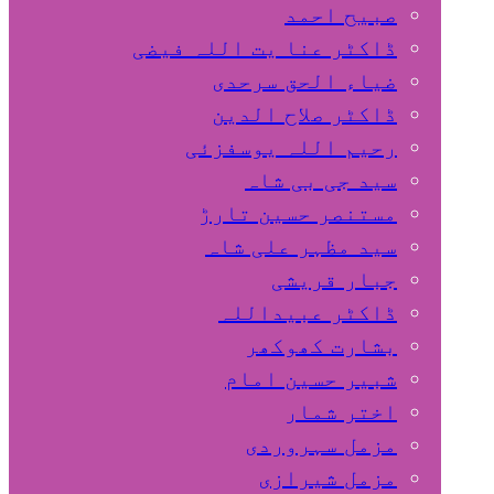
صبیح احمد
ڈاکٹر عنا یت اللہ فیضی
ضیاء الحق سرحدی
ڈاکٹر صلاح الدین
رحیم اللہ یوسفزئی
سید جی بی شاہ
مستنصر حسین تارڑ
سید مظہر علی شاہ
جبار قریشی
ڈاکٹر عبیداللہ
بشارت کھوکھر
شبیر حسین امام
اختر شمار
مزمل سہروردی
مزمل شیرازی