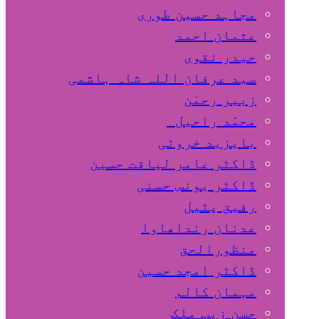
مجاہد حسین طوری
عثمان احمد
حیدر نقوی
سید عرفان اللہ شاہ ہاشمی
زبیر رحمٰن
محمّد راحیل
بایزید خروٹی
ڈاکٹر عامر لیاقت حسین
ڈاکٹر یونس حسنی
رفیق پٹیل
عدنان رنداھاوا
منظورالحق
ڈاکٹر امجد حسین
مہمان کالم
حسن زیب ملک