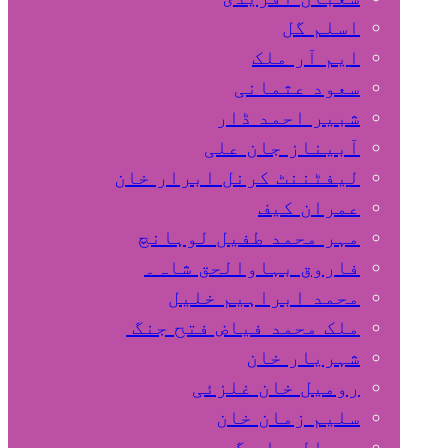
اسلم گل
ایم آر ملک
سعود عثمانی
شبیر احمد ڈار
آبیناز جان علی
لیفٹننٹ کرنل ابرار خان
عمران کیف
مہر محمد طفیل لوہانچ
فاروق بہاوالحق شاہ۔
محمد ابراہیم خلیل
ملک محمد فیاض فتح جنگ
شہریار خان
رومیل خان غلزئی
سلیم زمان خان
عبدالجبار گجر