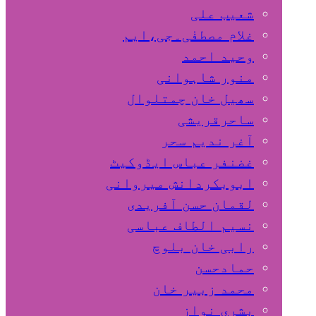
شعیب علی
غلام مصطفٰی۔جی،ایم
وحید احمد
منور شاہوانی
سھیل خان چمتلوال
ساحرقریشی
آغر ندیم سحر
غضنفر عباس ایڈوکیٹ
ابوبکردانش میروانی
لقمان حسن آفریدی
نسیم الطاف عباسی
رابی خان بلوچ
حمادحسن
محمد زبیر خان
بشری نواز