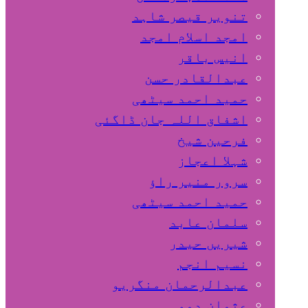
تنویر قیصر شاہد
امجد اسلام امجد
انیس باقر
عبدالقادر حسن
حمید احمد سیٹھی
اشفاق اللہ جان ڈاگئی
فرحین شیخ
شہلا اعجاز
سرور منیر راؤ
حمید احمد سیٹھی
سلمان عابد
شیریں حیدر
نسیم انجم
عبدالرحمان منگریو
عثمان دموہی