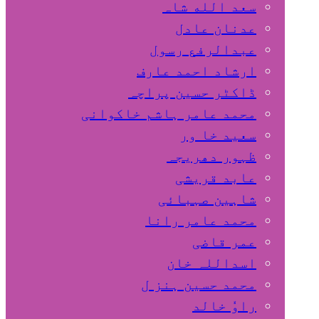
سعد الله شاہ
عدنان عادل
عبدالرفع رسول
ارشاد احمد عارف
ڈاکٹر حسین پراچہ
محمد عامر ہاشم خاکوانی
سعید خا ور
ظہور دھریجہ
عابد قریشی
شاہین صہبائی
محمد عامر رانا
عمر قاضی
اسداللہ خان
محمد حسین ہنز ل
راوٗ خالد