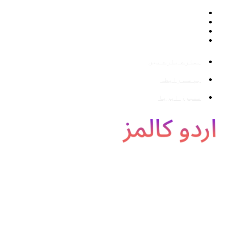
ہمارے بارے میں
ہم سے رابطہ
ممبرز ایریا