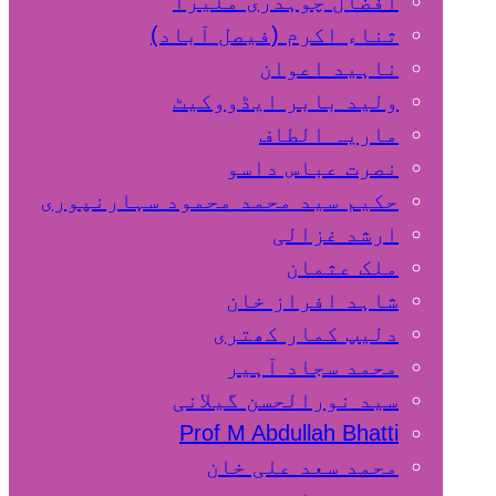
افضال چوہدری ملیرا
ثناء اکرم (فیصل آباد)
ناہید اعوان
ولید بابر ایڈووکیٹ
ماریہ الطاف
نصرت عباس داسو
حکیم سید محمد محمود سہارنپوری
ارشد غزالی
ملک عثمان
شاہد افراز خان
دلیپ کمار کھتری
محمد سجاد آہیر
سید نورالحسن گیلانی
Prof M Abdullah Bhatti
محمد سعد علی خان