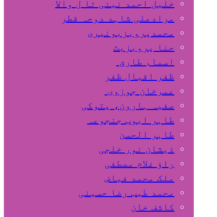
خلیل احمد نینی تا ل والا
مرادعلی شاہد دوحہ قطر
محمدپرویزبونیری
حنا پرویزبٹ
اسماء طارق
ظفر اقبال ظفر
عمرخان جوزوی
صفیہ ہارون، پتوکی
طاہر ایوب جنجوعہ
طاہر الحسن
ذیشان نور خلجی
راﺅ غلام مصطفی
ملک محمد فیاض
محمد طیب رضا حسینی
کاشف خان