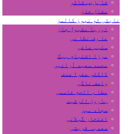
شاہزیب شاکر
مشال خان
نایٹی ٹو نیوز کالمز
اوریا مقبول جان
عا رف نظا می
سلیم صافی
مرزا اشتیاق بیگ
محمد سعید آرائیں
ڈاکٹر صغرا صدف
واصف ناگی
عطا ء الحق قاسمی
ہارون الرشید
سجاد میر
افتخار گیلانی
سعدیہ قریشی