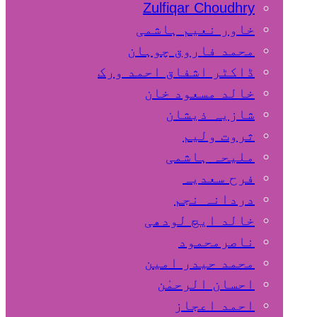
Zulfiqar Choudhry
خاور نعیم ہاشمی
محمد فاروق چوہان
ڈاکٹر اشفاق احمد ورک
خالد مسعود خان
شازیہ ذیشان
ثروت ولیم
ملیحہ ہاشمی
فرح سعدیہ
دردانہ نجم
خالد ایچ لودھی
ناصرمحمود
محمد حیدر امین
احسان الرحمٰن
احمد اعجاز