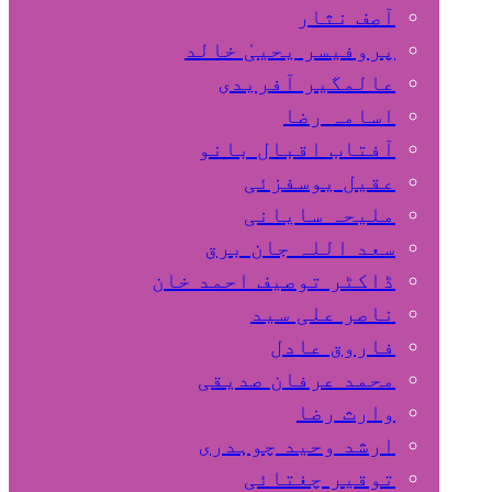
آصف نثار
پروفیسر یحییٰ خالد
عالمگیر آفریدی
اسامہ رضا
آفتاب اقبال بانو
عقیل یوسفزئی
ملیحہ سایانی
سعد اللہ جان برق
ڈاکٹر توصیف احمد خان
ناصر علی سید
فاروق عادل
محمد عرفان صدیقی
وارث رضا
ارشد وحید چوہدری
توقیر چغتائی