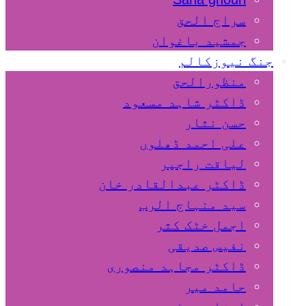
سراج الحق
جمشید باغوان
جنگ نیوزکالم
منظورالحق
ڈاکٹر شاہد مسعود
حسن نثار
علی احمد ڈھلوں
لیاقت راجپر
ڈاکٹر عبدالقادر خان
سید منہاج الرب
اجمل خٹک کثر
نفیس صدیقی
ڈاکٹر مجاہد منصوری
حامد میر