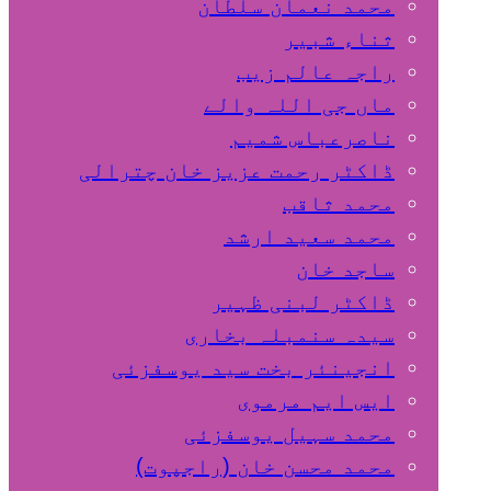
محمد نعمان سلطان
ثناء شبیر
راجہ عالم زیب
ماں جی اللہ والے
ناصرعباس شمیم
ڈاکٹر رحمت عزیز خان چترالی
محمد ثاقب
محمد سعید ارشد
ساجد خان
ڈاکٹر لبنی ظہیر
سیدہ سنمبلہ بخاری
انجینئر بخت سید یوسفزئی
ایس ایم مرموی
محمد سہیل یوسفزئی
محمد محسن خان (راجپوت)