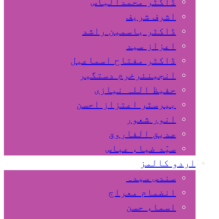
ڈاکٹر محمدالیاس
اشرف شریف
ڈاکٹر یاسمین راشد
اعزاز سید
ڈاکٹر مفتاح اسماعیل
انجینئرخرم دستگیر
حفیظ اللہ نیازی
بیرسٹر اعتزاز احسن
انور شعور
صدیق الفاروق
سیّد ضیاء عباس
اردو کالمز
سندس سیدہ
انضمام معراج
اسماء حسن