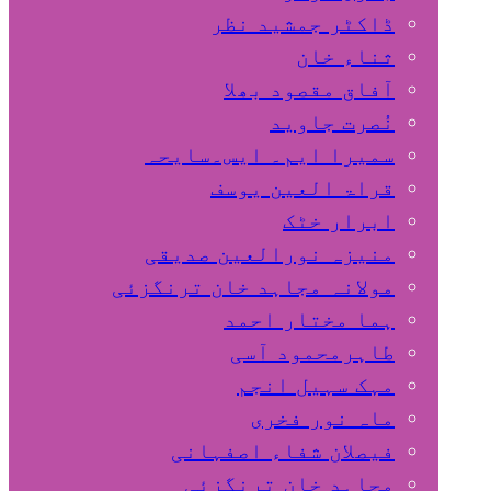
ڈاکٹر جمشید نظر
ثناء خان
آفاق مقصود بھلا
نُصرت جاوید
سمیرا ایم۔ ایس۔سایحہ
قراۃ العین یوسف
ابرار خٹک
منیزہ نورالعین صدیقی
مولانہ مجاہد خان ترنگزئی
ہما مختار احمد
طاہرمحمود آسی
مہک سہیل انجم
ماہ نور فخری
فیصلان شفاء اصفہانی
مجاہد خان ترنگزئی