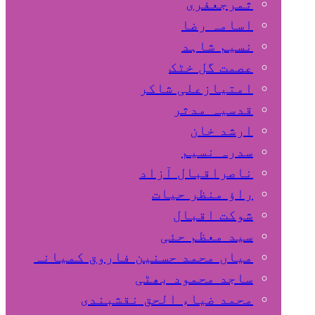
ثمرجعفری
اسامہ رضا
نسیم شاہد
عصمت گل خٹک
امتیازعلی شاکر
قدسیہ مدثر
ارشد خان
سدرہ نسیم
ناصراقبال آزاد
راؤ منظر حیات
شوکت اقبال
سید معظم حئی
میاں محمد حسنین فاروق کمیانہ
ساجد محمود بھٹی
محمد ضیاء الحق نقشبندی