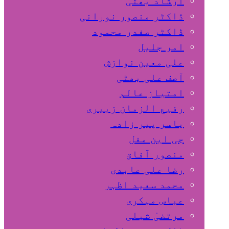
ارشاد بھٹی
ڈاکٹر منصور نورانی
ڈاکٹر صفدر محمود
امر جلیل
علی معین نوازش
آصف علی بھٹی
امتیاز عالم
رفیع الزمان زبیری
یاسر پیر زادہ
جی این مغل
منصور آفاق
رضا علی عابدی
محمد سعید اظہر
عباس مہکری
مرتضیٰ شبلی