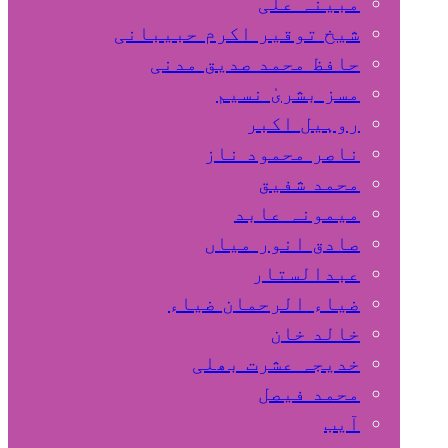
مبینہ علی
شیخ توقیر اکرم حبیبانی
حافظ محمد صدیق مدنی
مسز بشریٰ نسیم
روہیل اکبر
ناصر محمود ناز
محمد شفیق
میمونہ عابد
صادق انور میاں
عبدالستار
ضیاء الرحمان ضیاء
خالد خان
خدیجہ عشرت بھلی
محمد فیصل
آیب