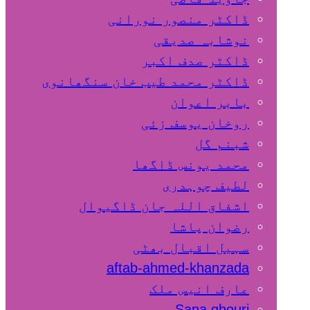
ڈاکٹر منصور نورانی
نوشابہ صدیقی
ڈاکٹر صدف اکبر
ڈاکٹر محمد طیب خان سنگھانوی
بابر اعوان
روخان یوسف زئی
شبنم گل
محمد یونس ڈاگھا
لطیف چوہدری
اشفاق اللہ جان ڈاگیوال
رضوان پاشا
سہیل اقبال بھٹی
aftab-ahmed-khanzada
عارف انیس ملک
Sana ghouri