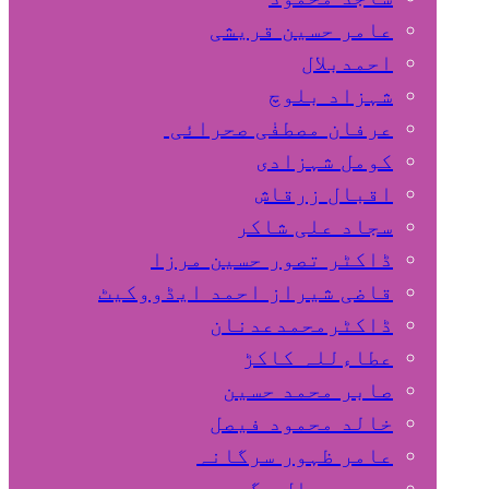
عامر حسین قریشی
اﺣﻤﺪﺑﻼل
شہزاد بلوچ
عرفان مصطفٰی صحرائی
کومل شہزادی
اقبال زرقاش
سجاد علی شاکر
ڈاکٹر تصور حسین مرزا
قاضی شیراز احمد ایڈووکیٹ
ڈاکٹرمحمدعدنان
عطاءللہ کاکڑ
صابر محمد حسین
خالد محمود فیصل
عامر ظہور سرگانہ
محمد جمال مگسی