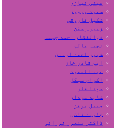
عینی نیازی
سعید پرویز
شکیل فاروقی
زبیر رحمٰن
ذوالفقار احمد چیمہ
نجمہ عالم
شبیر احمد ارمان
ایم قادر خان
عبد الحمید
اکرام سہگل
مونا خان
شاہد سردار
جمیل مرغز
جاوید قاضی
ڈاکٹر منصور نورانی