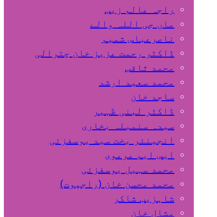
راجہ عالم زیب
ماں جی اللہ والے
ناصرعباس شمیم
ڈاکٹر رحمت عزیز خان چترالی
محمد ثاقب
محمد سعید ارشد
ساجد خان
ڈاکٹر لبنی ظہیر
سیدہ سنمبلہ بخاری
انجینئر بخت سید یوسفزئی
ایس ایم مرموی
محمد سہیل یوسفزئی
محمد محسن خان (راجپوت)
شاہزیب شاکر
مشال خان