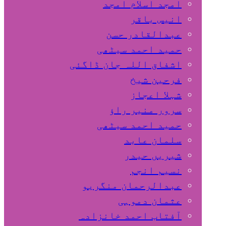
امجد اسلام امجد
انیس باقر
عبدالقادر حسن
حمید احمد سیٹھی
اشفاق اللہ جان ڈاگئی
فرحین شیخ
شہلا اعجاز
سرور منیر راؤ
حمید احمد سیٹھی
سلمان عابد
شیریں حیدر
نسیم انجم
عبدالرحمان منگریو
عثمان دموہی
آفتاب احمد خانزادہ