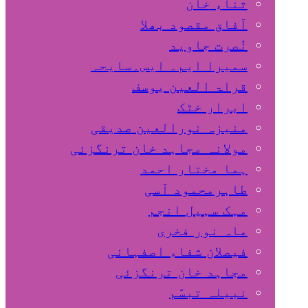
ثناء خان
آفاق مقصود بھلا
نُصرت جاوید
سمیرا ایم۔ ایس۔سایحہ
قراۃ العین یوسف
ابرار خٹک
منیزہ نورالعین صدیقی
مولانہ مجاہد خان ترنگزئی
ہما مختار احمد
طاہرمحمود آسی
مہک سہیل انجم
ماہ نور فخری
فیصلان شفاء اصفہانی
مجاہد خان ترنگزئی
نبیلہ تبسّم