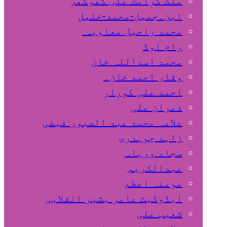
ملک کرامت علی کھوکھر
ابن۔جمیل-محمد-خلیل
محمد راحیل معاویہ
رام اوڈ
محمد اسداللہ خان
وقار احمد خان۔
احمد علی کورار
ذمران علی
علامہ محمد عبد الصبور فیضی
زاہد چوہدری
سجاد وریاہ
عبدالکریم
مومنہ اعظم
ایڈوکیٹ عامر بشیر انقلابی
شعیب علی