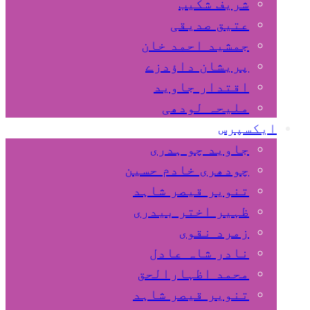
شریف شکیب
عتیق صدیقی
جمشید احمد خان
پریشان داﺅدزے
اقتدار جاوید
ملیحہ لودھی
ایکسپرس
جاوید چو ہدری
چودھری خادم حسین
تنویر قیصر شاہد
ظہیر اختر بیدری
زمرد نقوی
نادر شاہ عادل
محمد اظہارالحق
تنویر قیصر شاہد