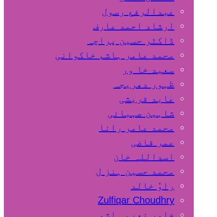
عبدالرفع رسول
ارشاد احمد عارف
ڈاکٹر حسین پراچہ
محمد عامر ہاشم خاکوانی
سعید خا ور
ظہور دھریجہ
عابد قریشی
شاہین صہبائی
محمد عامر رانا
عمر قاضی
اسداللہ خان
محمد حسین ہنز ل
راوٗ خالد
Zulfiqar Choudhry
خاور نعیم ہاشمی