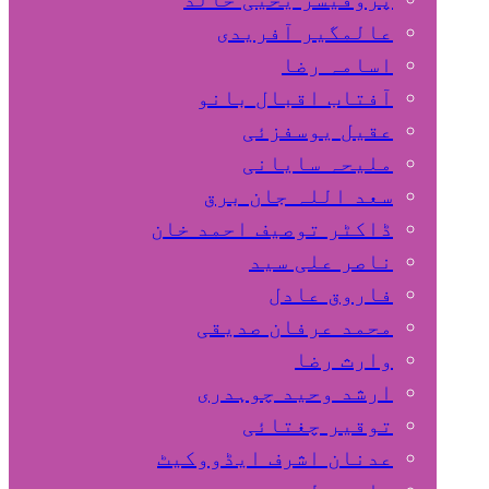
عالمگیر آفریدی
اسامہ رضا
آفتاب اقبال بانو
عقیل یوسفزئی
ملیحہ سایانی
سعد اللہ جان برق
ڈاکٹر توصیف احمد خان
ناصر علی سید
فاروق عادل
محمد عرفان صدیقی
وارث رضا
ارشد وحید چوہدری
توقیر چغتائی
عدنان اشرف ایڈووکیٹ