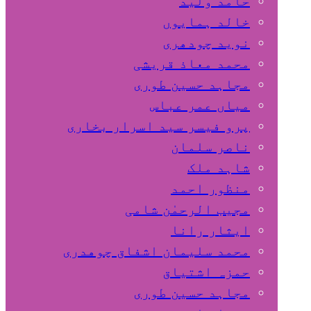
حامد ولید
خالد ہمایوں
نوید چودھری
محمد معاذ قریشی
مجاہد حسین طوری
میاں عمر عباس
پرو فیسر سید اسرار بخاری
ناصر سلمان
شاہد ملک
منظور احمد
مجیب الرحمٰن شامی
ایثار رانا
محمد سلیمان اشفاق چوهدری
حمزہ اشتیاق
مجاہد حسین طوری