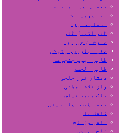
محمدپرویزبونیری
حنا پرویزبٹ
اسماء طارق
ظفر اقبال ظفر
عمرخان جوزوی
صفیہ ہارون، پتوکی
طاہر ایوب جنجوعہ
طاہر الحسن
ذیشان نور خلجی
راﺅ غلام مصطفی
ملک محمد فیاض
محمد طیب رضا حسینی
کاشف خان
حاشر وڑائچ
تاج محمدی