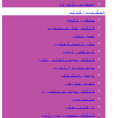
جمشید باغوان
جنگ نیوزکالم
منظورالحق
ڈاکٹر شاہد مسعود
حسن نثار
علی احمد ڈھلوں
لیاقت راجپر
ڈاکٹر عبدالقادر خان
سید منہاج الرب
اجمل خٹک کثر
نفیس صدیقی
ڈاکٹر مجاہد منصوری
حامد میر
ارشاد بھٹی
ڈاکٹر منصور نورانی