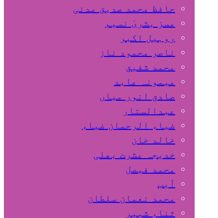
حافظ محمد صدیق مدنی
مسز بشریٰ نسیم
روہیل اکبر
ناصر محمود ناز
محمد شفیق
میمونہ عابد
صادق انور میاں
عبدالستار
ضیاء الرحمان ضیاء
خالد خان
خدیجہ عشرت بھلی
محمد فیصل
آیب
محمد نعمان سلطان
ثناء شبیر