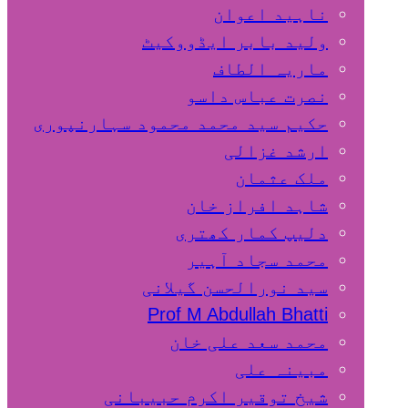
ناہید اعوان
ولید بابر ایڈووکیٹ
ماریہ الطاف
نصرت عباس داسو
حکیم سید محمد محمود سہارنپوری
ارشد غزالی
ملک عثمان
شاہد افراز خان
دلیپ کمار کھتری
محمد سجاد آہیر
سید نورالحسن گیلانی
Prof M Abdullah Bhatti
محمد سعد علی خان
مبینہ علی
شیخ توقیر اکرم حبیبانی