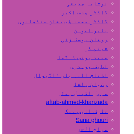
نوشابہ صدیقی
ڈاکٹر صدف اکبر
ڈاکٹر محمد طیب خان سنگھانوی
بابر اعوان
روخان یوسف زئی
شبنم گل
محمد یونس ڈاگھا
لطیف چوہدری
اشفاق اللہ جان ڈاگیوال
رضوان پاشا
سہیل اقبال بھٹی
aftab-ahmed-khanzada
عارف انیس ملک
Sana ghouri
سراج الحق