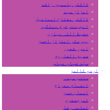
ڈاکٹر یاسمین راشد
اعزاز سید
ڈاکٹر مفتاح اسماعیل
انجینئرخرم دستگیر
حفیظ اللہ نیازی
بیرسٹر اعتزاز احسن
انور شعور
صدیق الفاروق
سیّد ضیاء عباس
اردو کالمز
سندس سیدہ
انضمام معراج
اسماء حسن
ثمرجعفری
اسامہ رضا