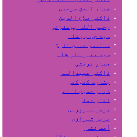
ضیاء الحق سرحدی
ڈاکٹر صلاح الدین
رحیم اللہ یوسفزئی
سید جی بی شاہ
مستنصر حسین تارڑ
سید مظہر علی شاہ
جبار قریشی
ڈاکٹر عبیداللہ
بشارت کھوکھر
شبیر حسین امام
اختر شمار
مزمل سہروردی
مزمل شیرازی
آصف نثار
پروفیسر یحییٰ خالد