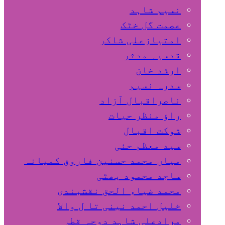
نسیم شاہد
عصمت گل خٹک
امتیازعلی شاکر
قدسیہ مدثر
ارشد خان
سدرہ نسیم
ناصراقبال آزاد
راؤ منظر حیات
شوکت اقبال
سید معظم حئی
میاں محمد حسنین فاروق کمیانہ
ساجد محمود بھٹی
محمد ضیاء الحق نقشبندی
خلیل احمد نینی تا ل والا
مرادعلی شاہد دوحہ قطر