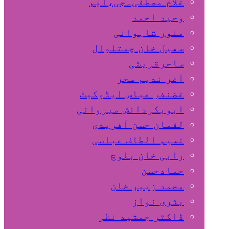
غلام مصطفٰی۔جی،ایم
وحید احمد
منور شاہوانی
سھیل خان چمتلوال
ساحرقریشی
آغر ندیم سحر
غضنفر عباس ایڈوکیٹ
ابوبکردانش میروانی
لقمان حسن آفریدی
نسیم الطاف عباسی
رابی خان بلوچ
حمادحسن
محمد زبیر خان
بشری نواز
ڈاکٹر جمشید نظر