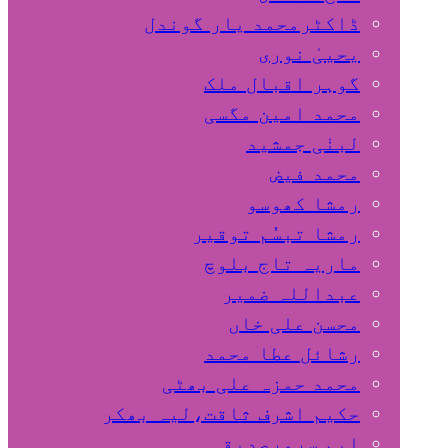
ڈاکٹرمحمد یار گوندل
گوہر اقبال ملک
محمد امین مگسی
لبنٰی جمشید
محمد فیض
رمشا کھوسو
رمشا تبسُم توقیر
ماریہ تاج بلوچ
عبداللہ ضمیر
محسن علی خاں
رشائل عطا محمد
محمد حمزہ علی بھٹی
حکیم اشرف ثاقت،لیہ بھکر
ایم سرورصدیقی