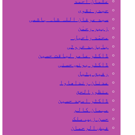
عثمان احمد
حیدر نقوی
سید عرفان اللہ شاہ ہاشمی
زبیر رحمٰن
محمّد راحیل
بایزید خروٹی
ڈاکٹر عامر لیاقت حسین
ڈاکٹر یونس حسنی
رفیق پٹیل
عدنان رنداھاوا
منظورالحق
ڈاکٹر امجد حسین
مہمان کالم
حسن زیب ملک
فیض الرحمان