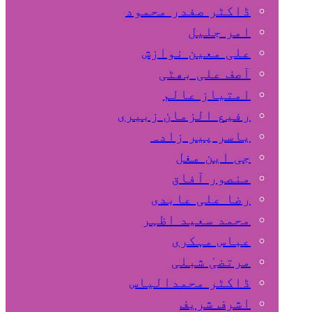
ڈاکٹر صفدر محمود
امر جلیل
علی معین نوازش
آصف علی بھٹی
امتیاز عالم
رفیع الزمان زبیری
یاسر پیر زادہ
جی این مغل
منصور آفاق
رضا علی عابدی
محمد سعید اظہر
عباس مہکری
مرتضیٰ شبلی
ڈاکٹر محمدالیاس
اشرف شریف