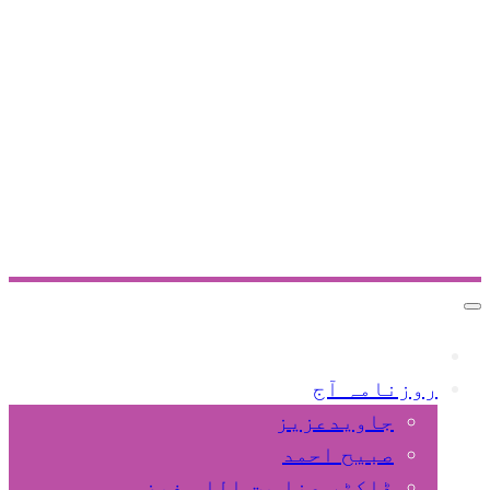
Toggle
navigation
صفحہ
اول
روزنامہ آج
جاویدعزیز
صبیح احمد
ڈاکٹر عنا یت اللہ فیضی