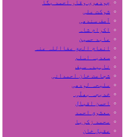
چودھری وقار احمد بگا
شوکت علی
آصف سندھی
اکرام شاہ
عابد حسین
انعام الحق عفااللہ عنہ
سعدیہ اسلم
ناہیدہ سیف
شجاعت خان احمدانی
ملیحہ لودھی
خدیجہ بھلّی
احسن اقبال
معشوق احمد
محمد زکریا
عقیل خان