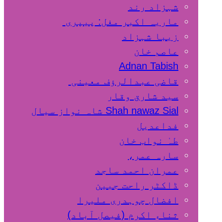
شہزاد رند
ماریہ اکبر مغل: پیپری
زیبا شہزاد
عاصم خان
Adnan Tabish
قاضی عبدالرؤف معینی
سید شارق وقار
Shah nawaz Sial شاہ نواز سیال
فداعدیل
طہٰ نواب خان
سارہ عمر،
عمران احمد ساجد
ڈاکٹر راحت جبین
افضال چوہدری ملیرا
ثناء اکرم (فیصل آباد)