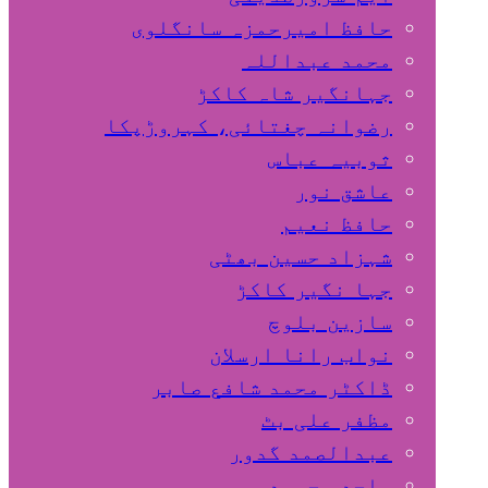
حافظ امیرحمزہ سانگلوی
محمد عبداللہ
جہانگیر شاہ کاکڑ
رضوانہ چغتائی، کہروڑپکا
ثوبیہ عباس
عاشق نور
حافظ نعیم
شہزاد حسین بھٹی
جہا نگیر کاکڑ
سازین بلوچ
نواب رانا ارسلان
ڈاکٹر محمد شافع صابر
مظفر علی بٹ
عبدالصمد گدور
ساجد محمود