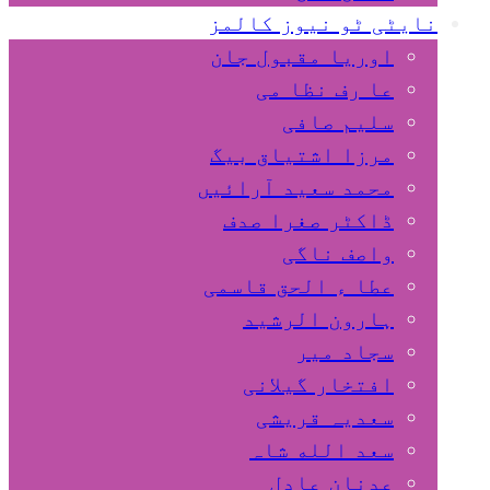
نایٹی ٹو نیوز کالمز
اوریا مقبول جان
عا رف نظا می
سلیم صافی
مرزا اشتیاق بیگ
محمد سعید آرائیں
ڈاکٹر صغرا صدف
واصف ناگی
عطا ء الحق قاسمی
ہارون الرشید
سجاد میر
افتخار گیلانی
سعدیہ قریشی
سعد الله شاہ
عدنان عادل