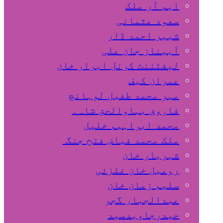
ایم آر ملک
سعود عثمانی
شبیر احمد ڈار
آبیناز جان علی
لیفٹننٹ کرنل ابرار خان
عمران کیف
مہر محمد طفیل لوہانچ
فاروق بہاوالحق شاہ۔
محمد ابراہیم خلیل
ملک محمد فیاض فتح جنگ
شہریار خان
رومیل خان غلزئی
سلیم زمان خان
عبدالجبار گجر
حیدرجاویدسید