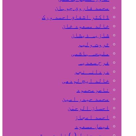
محمد فاروق چوہان
ڈاکٹر اشفاق احمد ورک
خالد مسعود خان
شازیہ ذیشان
ثروت ولیم
ملیحہ ہاشمی
فرح سعدیہ
دردانہ نجم
خالد ایچ لودھی
ناصرمحمود
محمد حیدر امین
احسان الرحمٰن
احمد اعجاز
فیصل مسعود
میجر جنرل (ر) زاہد مبشر