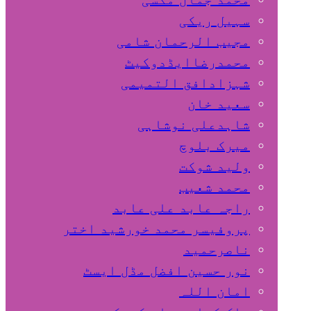
سہیل ريكی
مجیب الرحمان شامی
محمدرضاایڈدوکیٹ
شہزادافق التمیمی
سعید خان
شاہدعلی نوشاہی
میرک بلوچ
ولید شوکت
محمد شعیب
راجہ عابد علی عابد
پروفیسر محمد خورشید اختر
ناصرحمید
نور حسین افضل مڈل ایسٹ
امان اللہ