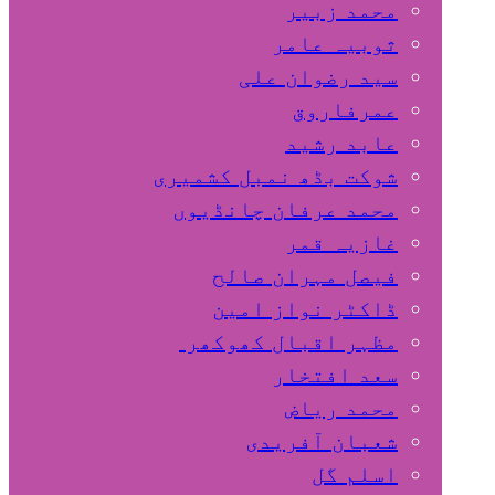
محمد زبیر
ثوبیہ عامر
سید رضوان علی
عمرفاروق
عابد رشید
شوکت بڈھ نمبل کشمیری
محمد عرفان چانڈیوں
غازیہ قمر
فیصل مہران صالح
ڈاکٹر نواز امین
مظہر اقبال کھوکھر
سعد افتخار
محمد ریاض
شعبان آفریدی
اسلم گل