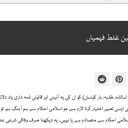
 تین غلط فہمیاں
ذہ، طلبہ، بار کونسل) کو ان کی یہ آئینی اور قانونی ذمہ داری یاد دلائ
 ایسی تعبیر اختیار کرنا لازم ہے جو اسلامی احکام سے ہم آہنگ ہو، تو 
آتی ہیں: (1) یہ کہ کوئی قانون اسلامی احکام سے متصادم ہے یا نہیں۔ یہ دیکھنا صرف وفاقی شرعی