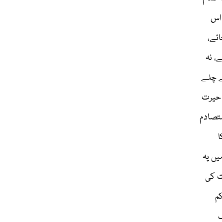
 اس
ئے،
حصر ہے، نہ
ے چلے
 حیرت
متصادم
ا
یں یہ
دفعات کی
ے کم
ک