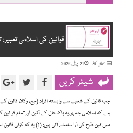
main
content
قوانین کی اسلامی تعبیر:
21 اپریل 2026
مہمان کالم
شیئر کریں
جب قانون کے شعبے سے وابستہ افراد (جج، وکلا، قانون کے اسات
ہے کہ اسلامی جمہوریہ پاکستان کے آئین اور تمام قوانین کی
میں تین طرح کی آرا سامنے 