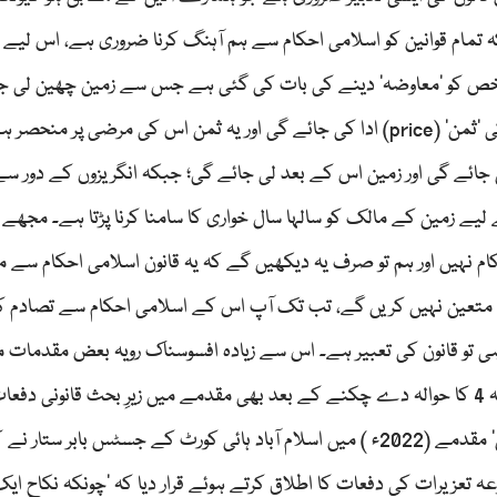
ے کہ تمام قوانین کو اسلامی احکام سے ہم آہنگ کرنا ضروری ہے، اس لیے
س شخص کو ’معاوضہ‘ دینے کی بات کی گئی ہے جس سے زمین چھین لی جا
لیکن اسلامی قانون کا اصول یہ ہے کہ اسے اس کی زمین کی ’ثمن‘ (price) ادا کی جائے گی اور یہ ثمن اس کی مرضی پر من
ی جائے گی اور زمین اس کے بعد لی جائے گی؛ جبکہ انگریزوں کے دور س
لیے زمین کے مالک کو سالہا سال خواری کا سامنا کرنا پڑتا ہے۔ مجھے
ام نہیں اور ہم تو صرف یہ دیکھیں گے کہ یہ قانون اسلامی احکام سے 
م متعین نہیں کریں گے، تب تک آپ اس کے اسلامی احکام سے تصادم ک
ہی تو قانون کی تعبیر ہے۔ اس سے زیادہ افسوسناک رویہ بعض مقدمات م
نظر آیا ہے کہ عدالت نے قانونِ نفاذِ شریعت 1991ء کی دفعہ 4 کا حوالہ دے چکنے کے بعد بھی مقدمے میں زیرِ بحث قانونی 
اسلامی تعبیر سے گریز کی راہ اختیار کی۔ مثلاً ’ممتاز بی بی‘ مقدمے (2022ء ) میں اسلام آباد ہائی کورٹ کے جسٹس بابر ستار ن
دد‘ (rape) کے متعلق مجموعہ تعزیرات کی دفعات کا اطلاق کرتے ہوئے قرار دیا کہ ’چونکہ نکاح ای