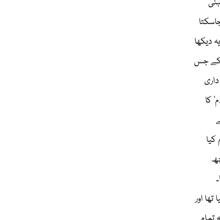
بنی
جاسکتا
ہ دیکھا
ت کے جس
ہ ذمہ داری
‘ کا
ے
کیا
چھ
۔
تھا اور
 تمام