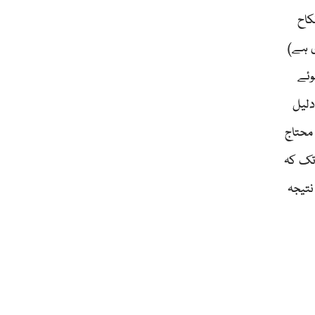
ل سے کم عمر کا نکاح
ے 18 سال کی عمر ضروری ہے)
وئے
دلیل
 محتاج
 تک کہ
نتیجہ