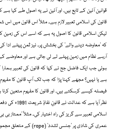
قوانین آئین کے تابع ہیں، اور آئین نے یہ اصول طے کیا ہ
قانون کی اسلامی تعبیر لازم ہے۔ مثلاً اس قانون میں ا
کہ ’معاوضہ دینے والے‘ کی بخشش پر۔ نیز ثمن پہلے ادا ک
آرہے نظام میں زمین پہلے لے لی جاتی ہے اور معاوضے کے 
ہوئی جب ایک فاضل جج نے کہا کہ قانون کی تعبیر ہمارا ک
ہے یا نہیں؟ مجھے کہنا پڑا کہ جب تک آپ قانون کا مفہو
فیصلہ کیسے کرسکتے ہیں، اور قانون کا مفہوم متعین کرنا 
عمری کی شادی پر ’جنسی تش