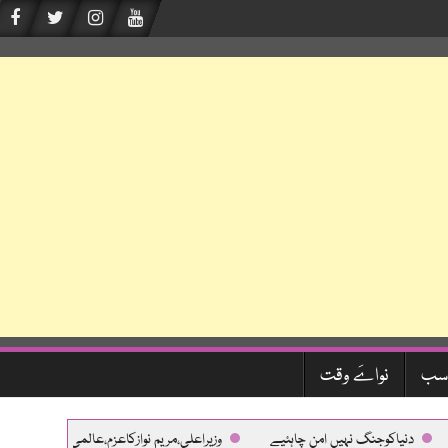
سب
نواےَ وقت
دنیاکوجنگ نہیں امن چاہئیے
وزیراعلی،مریم نوازکاعزم،عالمی معیارکی طبی سہو