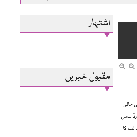
اشتہار
مقبول خبریں
ی جاتی
ردّ عمل
 عدالت کا