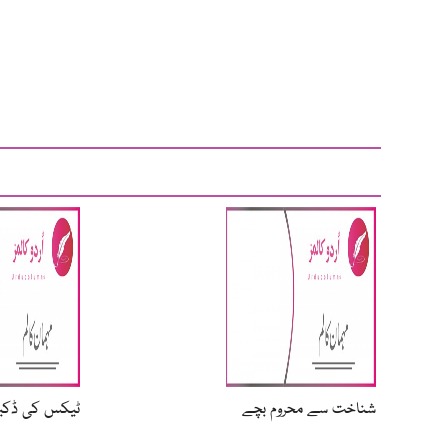
شناخت سے محروم بچے
ٹیکس کی ڈکی