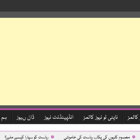
 کالمز
نایٹی ٹو نیوز کالمز
انڈپینڈنٹ نیوز
ڈان ںیوز
ہم 
معصوم کلیوں کی پکار۔ ریاست کی خاموشی
ریاست کو سہارا کیسے ملے؟