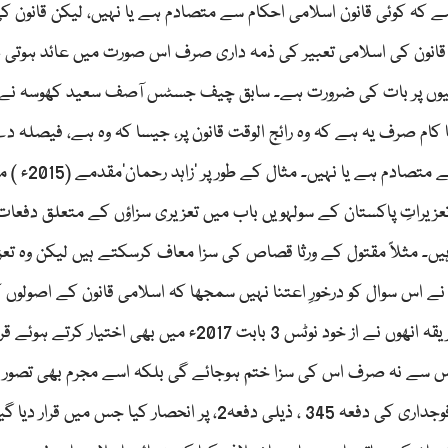
سکتی ہے کہ کوئی قانون اسلامی احکام سے متصادم ہے یا نہیں، لیکن قانون ک
ر اس کے دائرہ اختیار میں نہیں ہے؛ (3) یہ کہ قانون کی اسلامی تعبیر کی ذمہ داری صرف اس صورت میں عائد
ہمیوں پر بات کی ضرورت ہے۔ سابق چیف جسٹس آصف سعید کھوسہ نے
ام صرف یہ ہے کہ وہ رائج الوقت قانون پر، جیسا کہ وہ ہے، فیصلہ دے
دیکھنا اس کا کام نہیں ہے کہ کوئی قانون اسلامی احکام سے متصادم ہے یا نہی
تعزیراتِ پاکستان کے سولہویں باب میں تعزیری سزاؤں کے متعلق دفعات 
ں۔ مثلاً مقتول کے ورثا قصاص کی سزا معاف کرسکتے ہیں لیکن وہ تعز
 اس سوال کو درخورِ اعتنا نہیں سمجھا کہ اسلامی قانون کے اصولوں ک
سے مقتول کے ورثا کے پاس یہ حق ہے یا نہیں ہے؟ یہی طریقہ انھوں نے از خود نوٹس 3 بابت 2017ء میں بھی اخ
 اس سے نہ صرف اس کی سزا ختم ہوجائے گی بلکہ اسے مجرم بھی تصور 
کیا جائے گا۔ اس مقصد کیلیے انھوں نے مجموعہ ضابطہ فوجداری کی دفعہ 345 ، ذیلی دفعہ2، پر انحصار کیا جس میں 