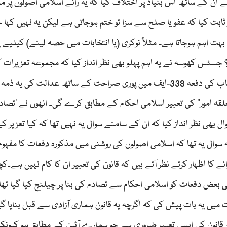
 ان کے ساتھ اس بنیاد پر اختلاف کیا کہ یہ رائے اسلامی اصولوں پر م
ثابت کیا کہ عفو یا صلح سے سزا تو ختم ہوجاتی ہے لیکن یہ نہیں کہا 
بہت اہم ہوجاتا ہے۔ مثلاً نوکری (یا انتخابات میں حصہ لینے) کیلیے ی
ں؟ جسٹس کھوسہ نے یہ اہم پہلو بھی نظر انداز کیا کہ مجموعہ تعزیرا
باب میں عفو و صلح اور تعزیر کے متعلق دفعات ہیں، اسی باب کی دفعہ 338-ایف میں پوری صراحت کے ساتھ عدالت کی ی
ہ امور‘‘ کی تعبیر اسلامی احکام کے مطابق کرے گی۔ انھوں نے ’تصادم
ھی نظر انداز کیا کہ ان کے سامنے سوال یہ نہیں تھا کہ کیا تعزیر ک
وال یہ تھا کہ اسلامی اصولوں کی روشنی میں مذکورہ دفعات کا مفہوم 
 اظہار کرتے نظر آتے ہیں کہ قانون کی تعبیر ان کا کام نہیں ہے۔ک
بل ایک مقدمے میں قانونِ حصولِ اراضی 1894ء کی بعض دفعات کو اسلامی احکام سے تصادم کی بنا پر چیلنج کیا گیا تھا
یں یہ بات پیش کی کہ اگرچہ یہ قانون ہماری آزادی سے قبل بنایا گیا 
 قانون کی ایسی تعبیر ضروری ہے جو ہمارے آئین کے مطابق ہو کیونکہ