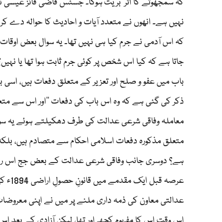
کہ سمجھوتے کا اثر ’بریت‘ہوگا۔ جسٹس قاضی فائز عیسیٰ نے
نہیں ہے۔ انھوں نے متعدد آیات و احادیث کا حوالہ دے کر 
کہ اس آدمی نے جرم کیا ہی نہیں تھا۔ یہ سوال بعض اوقات 
جاتا ہے کہ کیا اس شخص پر کوئی جرم ثابت ہوا تھا یا نہی
ذکر کی گئی ہے کہ وہ اس باب کی دفعات ’’اور اس سے متعلق
معاملہ وفاقی شرعی عدالت کی طرف دھکیلتے ہوئے یہ سوال ب
متعلق مذکورہ دفعات اسلامی احکام سے متصادم ہیں، بلکہ س
ہے؟ دوسری جانب وفاقی شرعی عدالت کے بعض جج اس رائے کا
عرصہ ق
عدالتی معاون کی ذمہ داری ملنے پر میں نے اپنی معروضات م
اس وقت اس کا مفہوم کچھ اور تھا، لیکن آزادی کے بعد اس