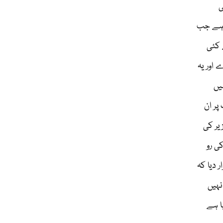
ی
 ہوتی ہے جب
 کئی
 اور یہ
ں۔ مثال کے طور پر ’زاہد رحمان‘مقدمے (2015ء ) میں
پر ان
یر کی
ی رو
تیار کرتے ہوئے قرار دیا کہ
نہیں
قرار دیا گیا ہے