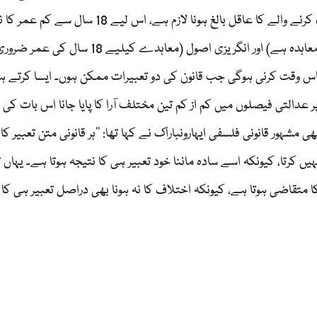
معاہدہ ہے‘ اور ’چونکہ قانونِ معاہدہ 1872ء کے تحت معاہدہ کرنے والے کا عاقل بالغ ہونا لازم ہے، اس لیے 18 سا
سرے سے درست ہی نہیں ہے۔ اسلامی اصول (نکاح ایک معاہدہ ہے) اور انگریزی اصول (معاہدے کیلی
 اس وقت کرنی ہوگی جب قانون کی دو تعبیرات ممکن ہوں۔ ایسا کرتے ہ
عدالتی فیصلوں میں کم از کم تین مختلف آرا کا پایا جانا اس بات کی 
ہور قانونی فلسفی ایہارونباراک نے کہا تھا: ’’ہر قانونی متن تعبیر کا
ں کرتا، کیونکہ اسے سادہ ماننا خود تعبیر ہی کا نتیجہ ہوتا ہے۔ یہاں
متقاضی ہوتا ہے، کیونکہ اختلاف کا نہ ہونا بھی دراصل تعبیر ہی کا 