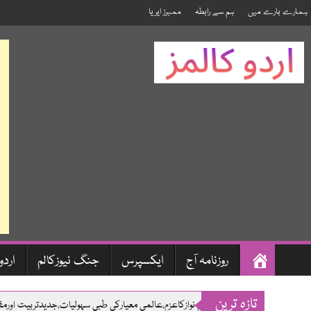
ہمارے بارے میں
ہم سے رابطہ
ممبرز ایریا
صفحہ
روزنامہ آج
ایکسپرس
جنگ نیوزکالم
اردو
اول
Skip
تازہ ترین
وزیراعلی،مریم نوازکاعزم،عالمی معیارکی طبی سہولیات،جدیدتربیت اورم
to