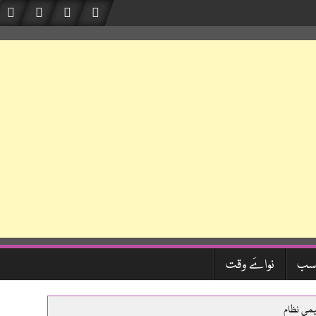
سب
نواےَ وقت
یمی نظام