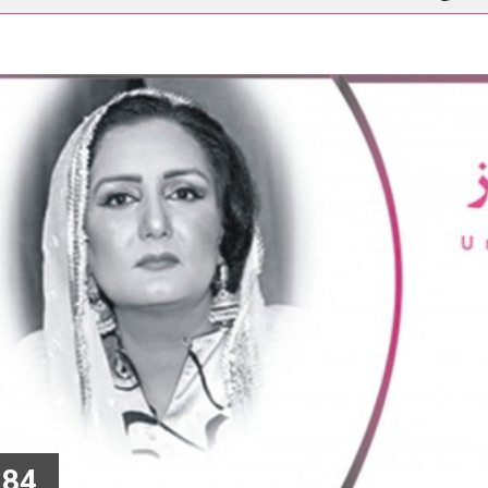
پاکستان نژاد امریکیوں کی ذہنی و نفسیاتی کیفیات
چین میں روزگار کا نی
یسے ملے؟
دنیاکوجنگ نہیں امن چاہئیے
84