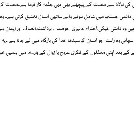
ن کی اولاد سے محبت کے پیچھے بھی یہی جذبہ کار فرما ہے۔محبت کرن
 دائمی جستجو میں شامل ہونے والے ساتھی انسان تخلیق کرتی ہے۔ و
ہ دانش ،نیکی،احترام ،دلیری، حوصلہ ، برداشت،انصاف اور ایمان ہے
ئی وہ راستہ جو انسان کو سیدھا خدا کی بارگاہ میں لے جاتا ہے ۔یہ 
نے کے بعد اپنی محفلوں کے فکری عروج یا زوال کے بارے میں ہمیں خو