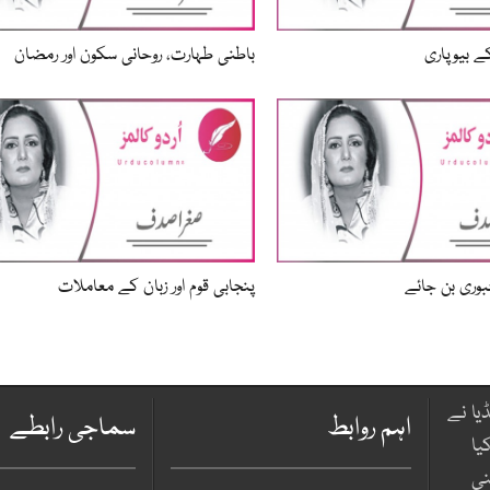
ے بیوپاری
باطنی طہارت، روحانی سکون اور رمضان
ری بن جائے
پنجابی قوم اور زبان کے معاملات
یا نے
اہم روابط
سماجی رابطے
یا
نی