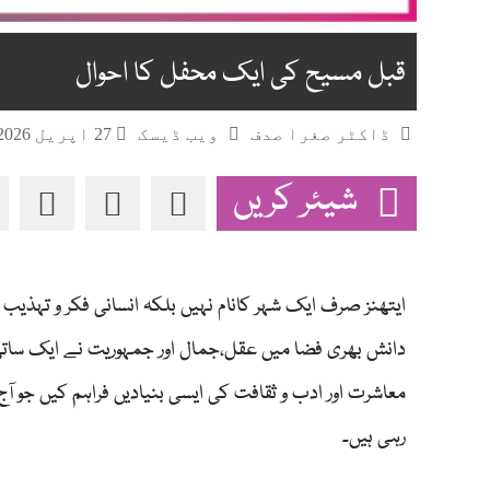
قبل مسیح کی ایک محفل کا احوال
ڈاکٹر صغرا صدف
ویب ڈیسک
27 اپریل 2026
شیئر کریں
ایتھنز صرف ایک شہر کانام نہیں بلکہ انسانی فکر و تہذ
دانش بھری فضا میں عقل،جمال اور جمہوریت نے ایک ساتھ ن
معاشرت اور ادب و ثقافت کی ایسی بنیادیں فراہم کیں جو ا
رہی ہیں۔