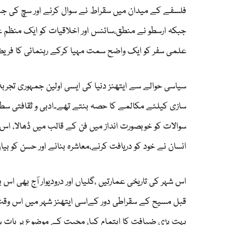
فلسفے کے میدان میں سقراط نے سوال کرنے اور سچ کی جستجو
جبکہ ارسطو نے منطق،سائنس اور اخلاقیات کو ایک منظم 
علمی سفر کو ایک واضح سمت مہیا کرکے رہنمائی کا فریضہ 
سیاسی حوالے سے ایتھنز دنیا کی ایسی اولین جمہوری تجر
سازی کیلئے مکالمے کا حصہ بنتے تھے۔ادبی و ثقافتی سطح پ
سوالات کو خوبصورت انداز میں فن کے قالب میں ڈھالا، اس طر
انسان نے خود کو دریافت کرنے،معاشرہ بنانے اور حسن کو ب
اس شہر کی تاریخی عمارتیں ،گلیاں اور درودیوار آج بھی اس 
قبل مسیح کے سقراطی دور کےاسی ایتھنز شہر میں اس وقت ک
بہت بڑی ضیافت کا اہتمام کیا، محبت کے موضوع پر بات ہو ر