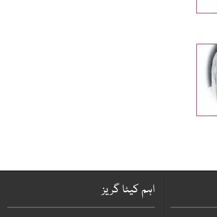
اہم کیٹا گریز