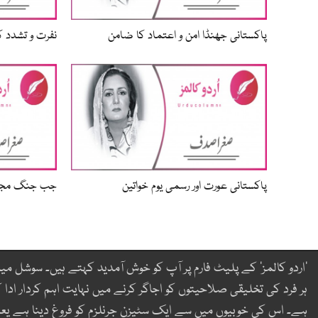
پاکستانی جھنڈا امن و اعتماد کا ضامن
نفرت و تشدد ک
پاکستانی عورت اور رسمی یوم خواتین
جب جنگ مجبو
’اردو کالمز‘ کے پلیٹ فارم پر آپ کو خوش آمدید کہتے ہیں۔ سوشل میڈ
ہر فرد کی تخلیقی صلاحیتوں کو اجاگر کرنے میں نہایت اہم کردار ادا ک
ہے۔ اس کی خوبیوں میں سے ایک سٹیزن جرنلزم کو فروغ دینا ہے یع