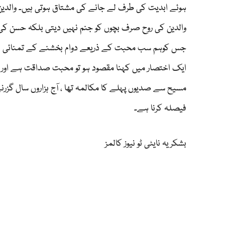
ہوئے ابدیت کی طرف لے جانے کی مشتاق ہوتی ہیں۔ والدی
والدین کی روح صرف بچوں کو جنم نہیں دیتی بلکہ حسن کی
جس کوہم سب محبت کے ذریعے دوام بخشنے کے تمنائی ہیں و
ایک اختصار میں کہنا مقصود ہو تو محبت صداقت ہے اور سچا
مسیح سے صدیوں پہلے کا مکالمہ تھا ، آج ہزاروں سال گزر
فیصلہ کرنا ہے۔
بشکریہ نایٹی ٹو نیوز کالمز