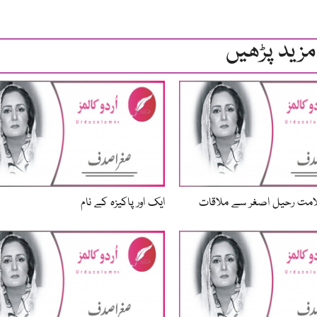
مزید پڑھیں
مت رحیل اصغر سے ملاقات
ایک اور پاکیزہ کے نام