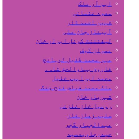
ایم آر ملک
سعود عثمانی
شبیر احمد ڈار
آبیناز جان علی
لیفٹننٹ کرنل ابرار خان
عمران کیف
مہر محمد طفیل لوہانچ
فاروق بہاوالحق شاہ۔
محمد ابراہیم خلیل
ملک محمد فیاض فتح جنگ
شہریار خان
رومیل خان غلزئی
سلیم زمان خان
عبدالجبار گجر
حیدرجاویدسید