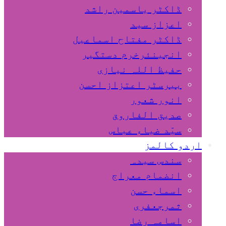
ڈاکٹر یاسمین راشد
اعزاز سید
ڈاکٹر مفتاح اسماعیل
انجینئرخرم دستگیر
حفیظ اللہ نیازی
بیرسٹر اعتزاز احسن
انور شعور
صدیق الفاروق
سیّد ضیاء عباس
اردو کالمز
سندس سیدہ
انضمام معراج
اسماء حسن
ثمرجعفری
اسامہ رضا