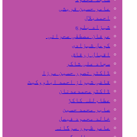
عامر حسین قریشی
اﺣﻤﺪﺑﻼل
شہزاد بلوچ
عرفان مصطفٰی صحرائی
کومل شہزادی
اقبال زرقاش
سجاد علی شاکر
ڈاکٹر تصور حسین مرزا
قاضی شیراز احمد ایڈووکیٹ
ڈاکٹرمحمدعدنان
عطاءللہ کاکڑ
صابر محمد حسین
خالد محمود فیصل
عامر ظہور سرگانہ
محمد جمال مگسی