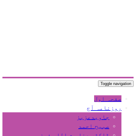
Toggle navigation
صفحہ اول
روزنامہ آج
جاویدعزیز
صبیح احمد
ڈاکٹر عنا یت اللہ فیضی