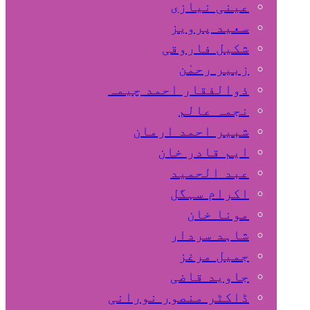
عینی نیازی
سعید پرویز
شکیل فاروقی
زبیر رحمٰن
ذوالفقار احمد چیمہ
نجمہ عالم
شبیر احمد ارمان
ایم قادر خان
عبد الحمید
اکرام سہگل
مونا خان
شاہد سردار
جمیل مرغز
جاوید قاضی
ڈاکٹر منصور نورانی