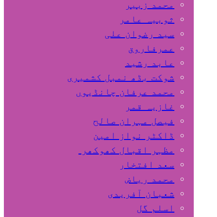
محمد زبیر
ثوبیہ عامر
سید رضوان علی
عمرفاروق
عابد رشید
شوکت بڈھ نمبل کشمیری
محمد عرفان چانڈیوں
غازیہ قمر
فیصل مہران صالح
ڈاکٹر نواز امین
مظہر اقبال کھوکھر
سعد افتخار
محمد ریاض
شعبان آفریدی
اسلم گل