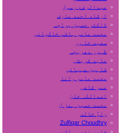
عبدالرفع رسول
ارشاد احمد عارف
ڈاکٹر حسین پراچہ
محمد عامر ہاشم خاکوانی
سعید خا ور
ظہور دھریجہ
عابد قریشی
شاہین صہبائی
محمد عامر رانا
عمر قاضی
اسداللہ خان
محمد حسین ہنز ل
راوٗ خالد
Zulfiqar Choudhry
خاور نعیم ہاشمی