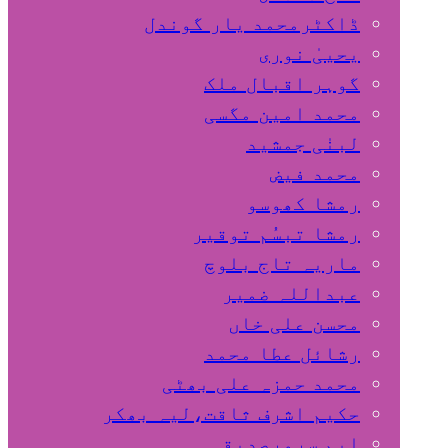
ڈاکٹرمحمد یار گوندل
گوہر اقبال ملک
محمد امین مگسی
لبنٰی جمشید
محمد فیض
رمشا کھوسو
رمشا تبسُم توقیر
ماریہ تاج بلوچ
عبداللہ ضمیر
محسن علی خاں
رشائل عطا محمد
محمد حمزہ علی بھٹی
حکیم اشرف ثاقت،لیہ بھکر
ایم سرورصدیقی