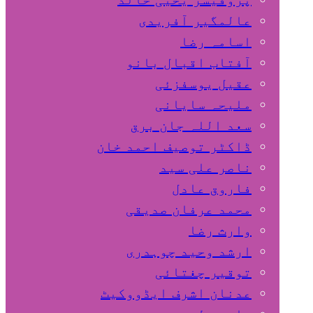
عالمگیر آفریدی
اسامہ رضا
آفتاب اقبال بانو
عقیل یوسفزئی
ملیحہ سایانی
سعد اللہ جان برق
ڈاکٹر توصیف احمد خان
ناصر علی سید
فاروق عادل
محمد عرفان صدیقی
وارث رضا
ارشد وحید چوہدری
توقیر چغتائی
عدنان اشرف ایڈووکیٹ