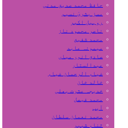
حافظ محمد صدیق مدنی
مسز بشریٰ نسیم
روہیل اکبر
ناصر محمود ناز
محمد شفیق
میمونہ عابد
صادق انور میاں
عبدالستار
ضیاء الرحمان ضیاء
خالد خان
خدیجہ عشرت بھلی
محمد فیصل
آیب
محمد نعمان سلطان
ثناء شبیر