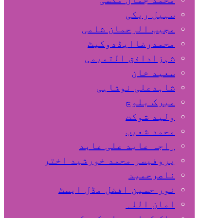
سہیل ريكی
مجیب الرحمان شامی
محمدرضاایڈدوکیٹ
شہزادافق التمیمی
سعید خان
شاہدعلی نوشاہی
میرک بلوچ
ولید شوکت
محمد شعیب
راجہ عابد علی عابد
پروفیسر محمد خورشید اختر
ناصرحمید
نور حسین افضل مڈل ایسٹ
امان اللہ