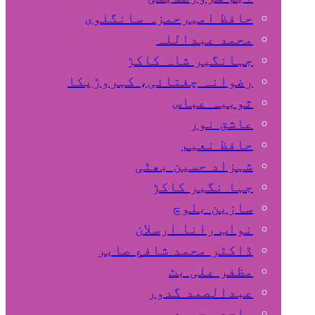
حافظ امیرحمزہ سانگلوی
محمد عبداللہ
جہانگیر شاہ کاکڑ
رضوانہ چغتائی، کہروڑپکا
ثوبیہ عباس
عاشق نور
حافظ نعیم
شہزاد حسین بھٹی
جہا نگیر کاکڑ
سازین بلوچ
نواب رانا ارسلان
ڈاکٹر محمد شافع صابر
مظفر علی بٹ
عبدالصمد گدور
ساجد محمود