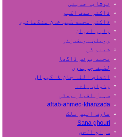
نوشابہ صدیقی
ڈاکٹر صدف اکبر
ڈاکٹر محمد طیب خان سنگھانوی
بابر اعوان
روخان یوسف زئی
شبنم گل
محمد یونس ڈاگھا
لطیف چوہدری
اشفاق اللہ جان ڈاگیوال
رضوان پاشا
سہیل اقبال بھٹی
aftab-ahmed-khanzada
عارف انیس ملک
Sana ghouri
سراج الحق