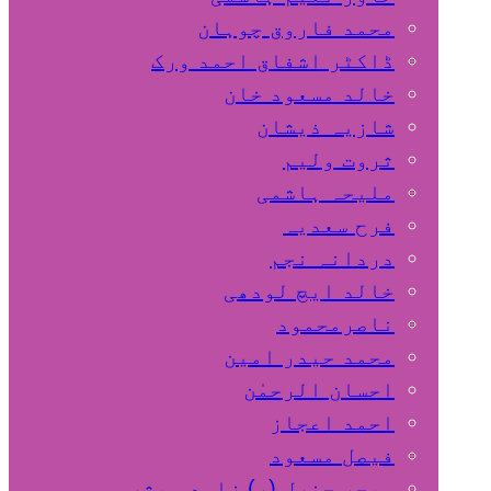
محمد فاروق چوہان
ڈاکٹر اشفاق احمد ورک
خالد مسعود خان
شازیہ ذیشان
ثروت ولیم
ملیحہ ہاشمی
فرح سعدیہ
دردانہ نجم
خالد ایچ لودھی
ناصرمحمود
محمد حیدر امین
احسان الرحمٰن
احمد اعجاز
فیصل مسعود
میجر جنرل (ر) زاہد مبشر