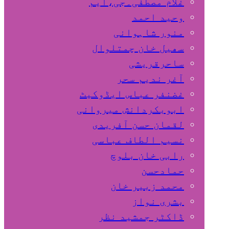
غلام مصطفٰی۔جی،ایم
وحید احمد
منور شاہوانی
سھیل خان چمتلوال
ساحرقریشی
آغر ندیم سحر
غضنفر عباس ایڈوکیٹ
ابوبکردانش میروانی
لقمان حسن آفریدی
نسیم الطاف عباسی
رابی خان بلوچ
حمادحسن
محمد زبیر خان
بشری نواز
ڈاکٹر جمشید نظر