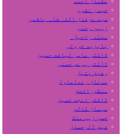
عثمان احمد
حیدر نقوی
سید عرفان اللہ شاہ ہاشمی
زبیر رحمٰن
محمّد راحیل
بایزید خروٹی
ڈاکٹر عامر لیاقت حسین
ڈاکٹر یونس حسنی
رفیق پٹیل
عدنان رنداھاوا
منظورالحق
ڈاکٹر امجد حسین
مہمان کالم
حسن زیب ملک
فیض الرحمان