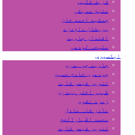
شریف شکیب
عتیق صدیقی
جمشید احمد خان
پریشان داﺅدزے
اقتدار جاوید
ملیحہ لودھی
ایکسپرس
جاوید چو ہدری
چودھری خادم حسین
تنویر قیصر شاہد
ظہیر اختر بیدری
زمرد نقوی
نادر شاہ عادل
محمد اظہارالحق
تنویر قیصر شاہد