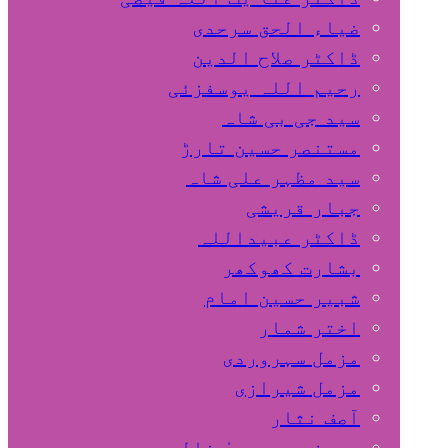
ضیاء الحق سرحدی
ڈاکٹر صلاح الدین
رحیم اللہ یوسفزئی
سید جی بی شاہ
مستنصر حسین تارڑ
سید مظہر علی شاہ
جبار قریشی
ڈاکٹر عبیداللہ
بشارت کھوکھر
شبیر حسین امام
اختر شمار
مزمل سہروردی
مزمل شیرازی
آصف نثار
پروفیسر یحییٰ خالد