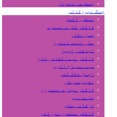
جمشید باغوان
جنگ نیوزکالم
منظورالحق
ڈاکٹر شاہد مسعود
حسن نثار
علی احمد ڈھلوں
لیاقت راجپر
ڈاکٹر عبدالقادر خان
سید منہاج الرب
اجمل خٹک کثر
نفیس صدیقی
ڈاکٹر مجاہد منصوری
حامد میر
ارشاد بھٹی
ڈاکٹر منصور نورانی