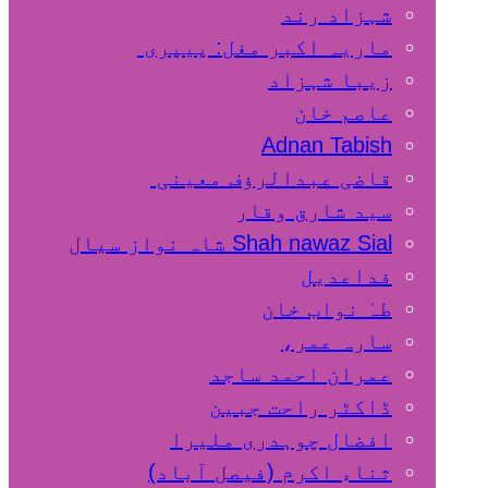
شہزاد رند
ماریہ اکبر مغل: پیپری
زیبا شہزاد
عاصم خان
Adnan Tabish
قاضی عبدالرؤف معینی
سید شارق وقار
Shah nawaz Sial شاہ نواز سیال
فداعدیل
طہٰ نواب خان
سارہ عمر،
عمران احمد ساجد
ڈاکٹر راحت جبین
افضال چوہدری ملیرا
ثناء اکرم (فیصل آباد)