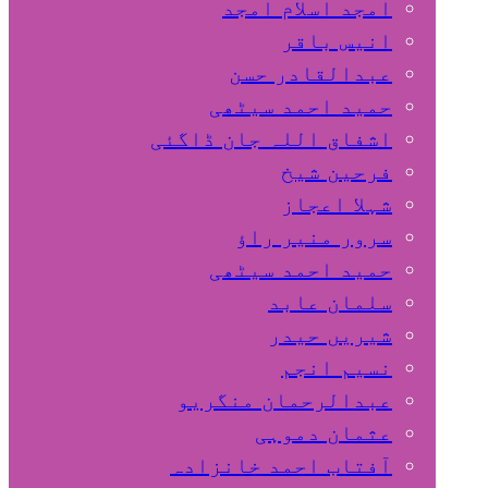
امجد اسلام امجد
انیس باقر
عبدالقادر حسن
حمید احمد سیٹھی
اشفاق اللہ جان ڈاگئی
فرحین شیخ
شہلا اعجاز
سرور منیر راؤ
حمید احمد سیٹھی
سلمان عابد
شیریں حیدر
نسیم انجم
عبدالرحمان منگریو
عثمان دموہی
آفتاب احمد خانزادہ