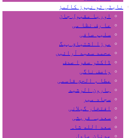
نایٹی ٹو نیوز کالمز
اوریا مقبول جان
عا رف نظا می
سلیم صافی
مرزا اشتیاق بیگ
محمد سعید آرائیں
ڈاکٹر صغرا صدف
واصف ناگی
عطا ء الحق قاسمی
ہارون الرشید
سجاد میر
افتخار گیلانی
سعدیہ قریشی
سعد الله شاہ
عدنان عادل