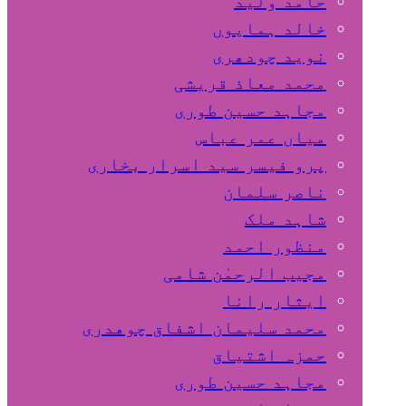
حامد ولید
خالد ہمایوں
نوید چودھری
محمد معاذ قریشی
مجاہد حسین طوری
میاں عمر عباس
پرو فیسر سید اسرار بخاری
ناصر سلمان
شاہد ملک
منظور احمد
مجیب الرحمٰن شامی
ایثار رانا
محمد سلیمان اشفاق چوهدری
حمزہ اشتیاق
مجاہد حسین طوری