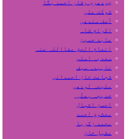
چودھری وقار احمد بگا
شوکت علی
آصف سندھی
اکرام شاہ
عابد حسین
انعام الحق عفااللہ عنہ
سعدیہ اسلم
ناہیدہ سیف
شجاعت خان احمدانی
ملیحہ لودھی
خدیجہ بھلّی
احسن اقبال
معشوق احمد
محمد زکریا
عقیل خان