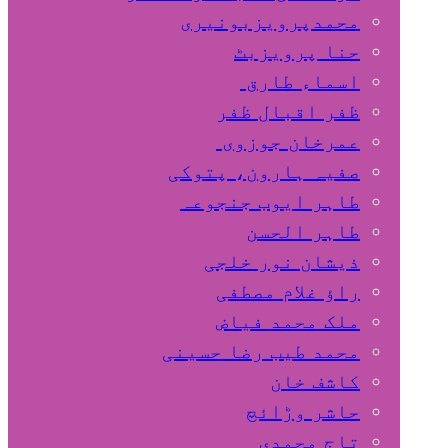
محمدپرویزبونیری
حنا پرویزبٹ
اسماء طارق
ظفر اقبال ظفر
عمرخان جوزوی
صفیہ ہارون، پتوکی
طاہر ایوب جنجوعہ
طاہر الحسن
ذیشان نور خلجی
راﺅ غلام مصطفی
ملک محمد فیاض
محمد طیب رضا حسینی
کاشف خان
حاشر وڑائچ
تاج محمدی