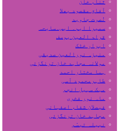
ثناء خان
آفاق مقصود بھلا
نُصرت جاوید
سمیرا ایم۔ ایس۔سایحہ
قراۃ العین یوسف
ابرار خٹک
منیزہ نورالعین صدیقی
مولانہ مجاہد خان ترنگزئی
ہما مختار احمد
طاہرمحمود آسی
مہک سہیل انجم
ماہ نور فخری
فیصلان شفاء اصفہانی
مجاہد خان ترنگزئی
نبیلہ تبسّم