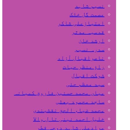
نسیم شاہد
عصمت گل خٹک
امتیازعلی شاکر
قدسیہ مدثر
ارشد خان
سدرہ نسیم
ناصراقبال آزاد
راؤ منظر حیات
شوکت اقبال
سید معظم حئی
میاں محمد حسنین فاروق کمیانہ
ساجد محمود بھٹی
محمد ضیاء الحق نقشبندی
خلیل احمد نینی تا ل والا
مرادعلی شاہد دوحہ قطر