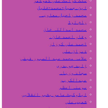
ملک کرامت علی کھوکھر
ابن۔جمیل-محمد-خلیل
محمد راحیل معاویہ
رام اوڈ
محمد اسداللہ خان
وقار احمد خان۔
احمد علی کورار
ذمران علی
علامہ محمد عبد الصبور فیضی
زاہد چوہدری
سجاد وریاہ
عبدالکریم
مومنہ اعظم
ایڈوکیٹ عامر بشیر انقلابی
شعیب علی