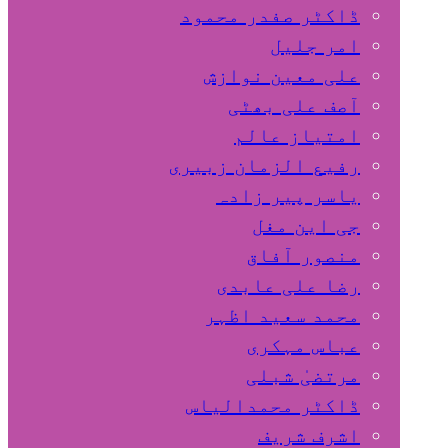
ڈاکٹر صفدر محمود
امر جلیل
علی معین نوازش
آصف علی بھٹی
امتیاز عالم
رفیع الزمان زبیری
یاسر پیر زادہ
جی این مغل
منصور آفاق
رضا علی عابدی
محمد سعید اظہر
عباس مہکری
مرتضیٰ شبلی
ڈاکٹر محمدالیاس
اشرف شریف