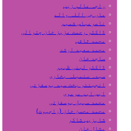
راجہ عالم زیب
ماں جی اللہ والے
ناصرعباس شمیم
ڈاکٹر رحمت عزیز خان چترالی
محمد ثاقب
محمد سعید ارشد
ساجد خان
ڈاکٹر لبنی ظہیر
سیدہ سنمبلہ بخاری
انجینئر بخت سید یوسفزئی
ایس ایم مرموی
محمد سہیل یوسفزئی
محمد محسن خان (راجپوت)
شاہزیب شاکر
مشال خان