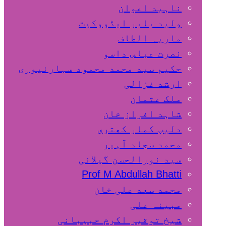
ناہید اعوان
ولید بابر ایڈووکیٹ
ماریہ الطاف
نصرت عباس داسو
حکیم سید محمد محمود سہارنپوری
ارشد غزالی
ملک عثمان
شاہد افراز خان
دلیپ کمار کھتری
محمد سجاد آہیر
سید نورالحسن گیلانی
Prof M Abdullah Bhatti
محمد سعد علی خان
مبینہ علی
شیخ توقیر اکرم حبیبانی