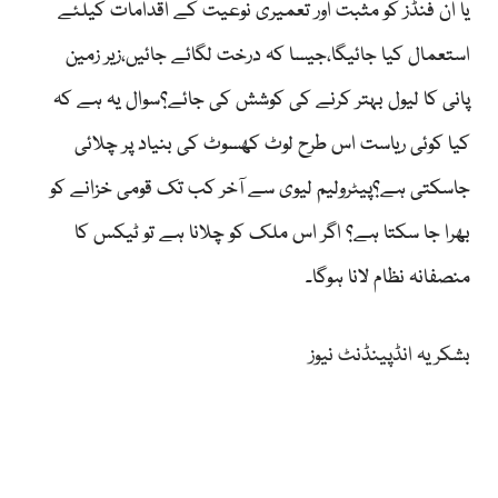
یا ان فنڈز کو مثبت اور تعمیری نوعیت کے اقدامات کیلئے
استعمال کیا جائیگا،جیسا کہ درخت لگائے جائیں،زیر زمین
پانی کا لیول بہتر کرنے کی کوشش کی جائے؟سوال یہ ہے کہ
کیا کوئی ریاست اس طرح لوٹ کھسوٹ کی بنیاد پر چلائی
جاسکتی ہے؟پیٹرولیم لیوی سے آخر کب تک قومی خزانے کو
بھرا جا سکتا ہے؟ اگر اس ملک کو چلانا ہے تو ٹیکس کا
منصفانہ نظام لانا ہوگا۔
بشکریہ انڈپینڈنٹ نیوز