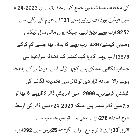
کی مختلف مدات میں جمع کیے جاتےتھے اور 2023-24 ء
میں فیڈرل بورڈ آف ریونیو یعنی FBRنے عوام کی رگوں سے
9252 ارب روپے نچوڑ لیے۔ جبکہ رواں مالی سال ٹیکس
وصولی کیلئے14307ارب روپے کا ہدف تھا جسے کم کرکے
13979ارب روپے کردیا گیا۔کتنے گنا اضافہ ہوا،خود ہی
حساب لگالیں۔ممکن ہے کچھ لوگ اسے افراط زر کے باعث
ہونے والا اضافہ قرار دیں تو ڈالر میں تخمینہ لگانے کی
کوشش کرتےہیں۔ 2000ء میں امریکی ڈالر 52روپے کا تھا تو
7.5بلین ڈالر بنتے ہیں جبکہ 2023-24ء میں ڈالر کی اوسط
شرح تبادلہ 278روپے بنتی ہے تو اس حساب سے
تقریباً33بلین ڈالر جمع ہوئے۔ گزشتہ 25برس میں 392ارب