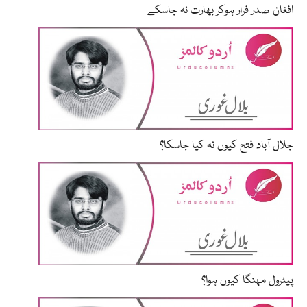
افغان صدر فرار ہوکر بھارت نہ جاسکے
جلال آباد فتح کیوں نہ کیا جاسکا؟
پیٹرول مہنگا کیوں ہوا؟