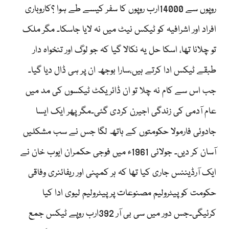
روپوں سے 14000ارب روپوں کا سفر کیسے طے ہوا ؟کاروباری
افراد اور اشرافیہ کو ٹیکس نیٹ میں نہ لایا جاسکا۔ مگر ملک
تو چلانا تھا، اسکا حل یہ نکالا گیا کہ جو لوگ اور تنخواہ دار
طبقے ٹیکس ادا کرتے ہیں،سارا بوجھ ان پر ہی ڈال دیا گیا۔
جب اس سے کام نہ چلا تو ان ڈائریکٹ ٹیکسوں کی مد میں
عام آدمی کی زندگی اجیرن کردی گئی۔مگر پھر ایک ایسا
جادوئی فارمولا حکومتوں کے ہاتھ لگا جس نے سب مشکلیں
آسان کر دیں۔ جولائی 1961ء میں فوجی حکمران ایوب خان نے
ایک آرڈیننس جاری کیا تھا کہ ہر کمپنی اور ریفائنری وفاقی
حکومت کو پیٹرولیم مصنوعات پر پیٹرولیم لیوی ادا کیا
کرئیگی۔جس دور میں سی بی آر 392ارب روپے ٹیکس جمع