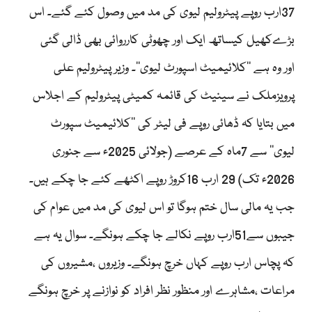
37ارب روپے پیٹرولیم لیوی کی مد میں وصول کئے گئے۔ اس
بڑےکھیل کیساتھ ایک اور چھوٹی کارروائی بھی ڈالی گئی
اور وہ ہے ’’کلائیمیٹ اسپورٹ لیوی‘‘۔ وزیر پیٹرولیم علی
پرویزملک نے سینیٹ کی قائمہ کمیٹی پیٹرولیم کے اجلاس
میں بتایا کہ ڈھائی روپے فی لیٹر کی ’’کلائیمیٹ سپورٹ
لیوی‘‘ سے 7ماہ کے عرصے (جولائی 2025ء سے جنوری
2026ء تک) 29 ارب 16کروڑ روپے اکٹھے کئے جا چکے ہیں۔
جب یہ مالی سال ختم ہوگا تو اس لیوی کی مد میں عوام کی
جیبوں سے51ارب روپے نکالے جا چکے ہونگے۔ سوال یہ ہے
کہ پچاس ارب روپے کہاں خرچ ہونگے۔ وزیروں ،مشیروں کی
مراعات ،مشاہرے اور منظور نظر افراد کو نوازنے پر خرچ ہونگے