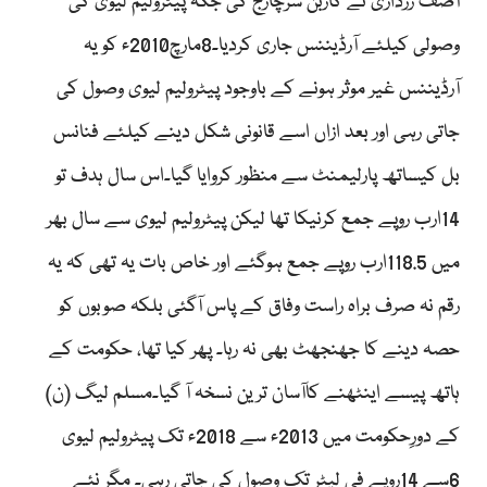
آصف زرداری نے کاربن سرچارج کی جگہ پیٹرولیم لیوی کی
وصولی کیلئے آرڈیننس جاری کردیا۔8مارچ2010ء کو یہ
آرڈیننس غیر موثر ہونے کے باوجود پیٹرولیم لیوی وصول کی
جاتی رہی اور بعد ازاں اسے قانونی شکل دینے کیلئے فنانس
بل کیساتھ پارلیمنٹ سے منظور کروایا گیا۔اس سال ہدف تو
14ارب روپے جمع کرنیکا تھا لیکن پیٹرولیم لیوی سے سال بھر
میں 118.5ارب روپے جمع ہوگئے اور خاص بات یہ تھی کہ یہ
رقم نہ صرف براہ راست وفاق کے پاس آگئی بلکہ صوبوں کو
حصہ دینے کا جھنجھٹ بھی نہ رہا۔ پھر کیا تھا، حکومت کے
ہاتھ پیسے اینٹھنے کاآسان ترین نسخہ آ گیا۔مسلم لیگ (ن)
کے دورِحکومت میں 2013ء سے 2018ء تک پیٹرولیم لیوی
6سے 14روپے فی لیٹر تک وصول کی جاتی رہی۔ مگر نئے