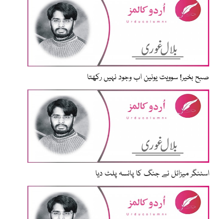
صبح بخیر! سوویت یونین اب وجود نہیں رکھتا
اسٹنگر میزائل نے جنگ کا پانسہ پلٹ دیا