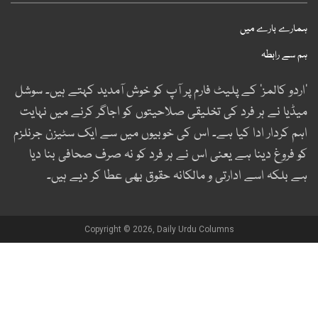
مارے بارے میں
م سے رابطہ
اردو کالمز‘ کے پلیٹ فارم پر آپ کو خوش آمدید کہتے ہیں۔ سوشل
یڈیا نے ہر فرد کی تخلیقی صلاحیتوں کو اجاگر کرنے میں نہایت
ہم کردار ادا کیا ہے۔ اس کی خوبیوں میں سے ایک سٹیزن جرنلزم
و فروغ دینا ہے یعنی اس نے ہر فرد کو نہ صرف صحافی بنا دیا
ے بلکہ اسے ادارتی و مالکانہ حقوق بھی عطا کر دیے ہیں۔
Copyright © 2026, Daily Urdu Columns