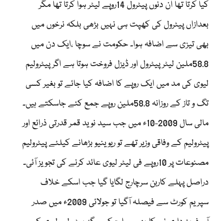
کیا کرتا تھا ان دنوں پیٹرول 14روپے لیٹر ہوا کرتا تھا مگر
بعدازاں پیٹرول کی کھپت ہی نہیں بڑھی بلکہ نرخوں میں
بھی تیزی سے اضافہ ہوا۔ حکومت نے سوچا ،ایک دن میں
58.8ملین لیٹر پیٹرول اور ڈیزل فروخت ہوتا ہے اگر پیٹرولیم
لیوی کی مد میں ایک روپے کا اضافہ کیا جائے تو بغیر کسی
تگ و تاز کے روزانہ 58.8ملین روپے جمع کئے جاسکتے ہیں۔
مالی سال 2009-10ء میں جب سید نوید قمر قدرتی ذرائع اور
پیٹرولیم کے وفاقی وزیر تھے تو ریوینیو بڑھانے کیلئے پیٹرولیم
مصنوعات پر 10روپے فی لیٹر لیوی عائد کرنے کی تجویز آئی۔
دراصل پہلے کاربن سرچارج لگایا گیا جب اسکے خلاف
سپریم کورٹ سے فیصلہ آگیا تو جولائی 2009ء میں صدر