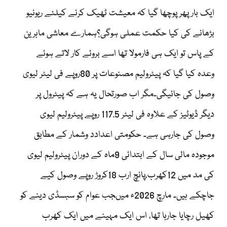
ایک بار پھر پوچھا گیا کہ معیشت ٹھیک کرنے کیلئے ریونیو
بڑھانے کی کیا حکمت عملی ہوگی؟ہمارے معاشی ماہرین
کے پاس تو ایک ہی فارمولا تھا اسے بروئے کار لاتے ہوئے
وعدہ کیا گیا کہ پیٹرولیم مصنوعات پر 80روپے فی لیٹر لیوی
وصول کی جائیگی۔مگر اب صورتحال یہ ہے کہ پیٹرول پر
دیگر ڈیوٹیز کے علاوہ فی لیٹر 117.5 روپے پیٹرولیم لیوی
وصول کی جارہی ہے۔ حکومتی اعدادد وشمار کے مطابق
موجودہ مالی سال کے ابتدائی 9ماہ کے دوران پیٹرولیم لیوی
کی مد میں 12کھرب،پانچ ارب 18کروڑ روپے وصول کیے
جاچکے ہیں۔ مارچ 2026ء میںجب عوام کو سبسڈی دینے کو
کھیل رچایا جارہا تھا، اس ایک مہینے میں ایک کھرب