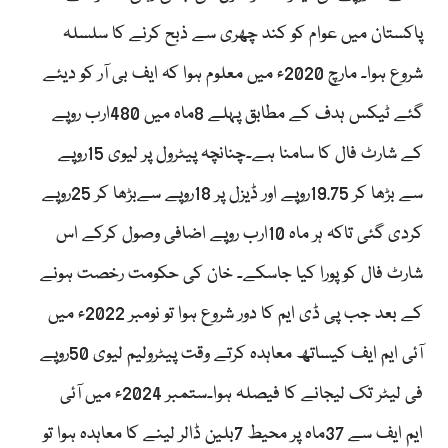
پاکستان میں عوام کو کند چھری سے ذبح کرنے کا سلسلہ
شروع ہوا۔ مارچ 2020ء میں معلوم ہوا کہ ایف بی آر کو دیئے
گئے ٹیکس ہدف کے مطابق پہلے 8ماہ میں 480ارب روپے
کے شارٹ فال کا سامنا ہے۔چنانچہ پیٹرول پر لیوی 15روپے
سے بڑھا کر 19.75روپے اور ڈیزل پر 18روپے سےبڑھا کر 25روپے
کردی گئی تاکہ ہر ماہ 10ارب روپے اضافی وصول کرکے اس
شارٹ فال کو پورا کیا جاسکے۔ خان کی حکومت رخصت ہونے
کے بعد جب پی ڈی ایم کا دور شروع ہوا تو نومبر 2022ء میں
آئی ایم ایف کیساتھ معاہدہ کرتے وقت پیٹرولیم لیوی 50روپے
فی لیٹر تک لیجانے کا فیصلہ ہوا۔ستمبر 2024ء میں آئی
ایم ایف سے 37ماہ پر محیط 7بلین ڈالر لینے کا معاہدہ ہوا تو