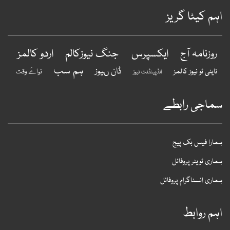
ہم کیٹا گریز
ایکسپرس
جنگ نیوزکالم
اردو کالمز
روزنامہ آج
ہم سب
ڈان ںیوز
نایٹی ٹو نیوز کالمز
نواےَ وقت
انڈپینڈنٹ نیوز
ماجی رابطے
مارا فیس بک پیج
ماری ٹویٹر پروفائل
ماری انسٹاگرام پروفائل
ہم روابط