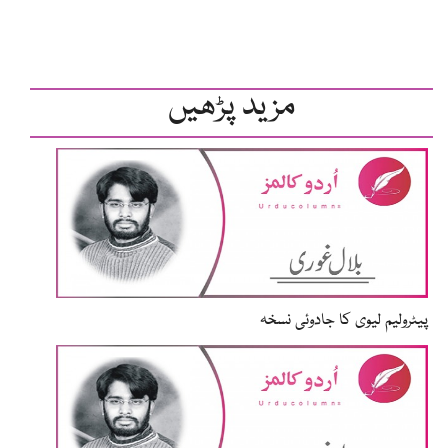
مزید پڑھیں
پیٹرولیم لیوی کا جادوئی نسخہ