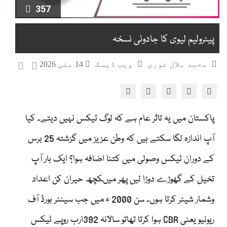
357
پیٹرولیم لیوی کا جادوئی نسخہ
محمد بلال غوری
ویب ڈیسک
14 مئی 2026
پاکستان میں یہ تاثر عام ہے کہ لوگ ٹیکس نہیں دیتے۔ کیا
آپ اندازہ لگا سکتے ہیں کہ وطن عزیز میں گزشتہ 25 برس
کے دوران ٹیکس وصولی میں کتنا اضافہ ہوا؟ ایک بار آپ
تخیل کے گھوڑے دوڑا لیں پھر میںکچھ حیران کن اعداد
وشمار شیئر کرتا ہوں۔ سن 2000 ء میں جب سینٹر بورڈ آف
ریونیو یعنی CBR ہوا کرتا تھاتو سالانہ 392ارب روپے ٹیکس