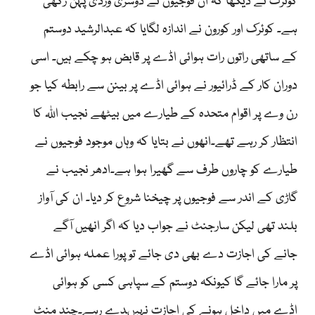
کوئرک نے دیکھا کہ ان فوجیوں نے دوسری وردی پہن رکھی
ہے۔ کوئرک اور کورون نے اندازہ لگایا کہ عبدالرشید دوستم
کے ساتھی راتوں رات ہوائی اڈے پر قابض ہو چکے ہیں۔ اسی
دوران کار کے ڈرائیور نے ہوائی اڈے پر بینن سے رابطہ کیا جو
رن وے پر اقوام متحدہ کے طیارے میں بیٹھے نجیب اللہ کا
انتظار کر رہے تھے۔انھوں نے بتایا کہ وہاں موجود فوجیوں نے
طیارے کو چاروں طرف سے گھیرا ہوا ہے۔ادھر نجیب نے
گاڑی کے اندر سے فوجیوں پر چیخنا شروع کر دیا۔ ان کی آواز
بلند تھی لیکن سارجنٹ نے جواب دیا کہ اگر انھیں آگے
جانے کی اجازت دے بھی دی جائے تو پورا عملہ ہوائی اڈے
پر مارا جائے گا کیونکہ دوستم کے سپاہی کسی کو ہوائی
اڈے میں داخل ہونے کی اجازت نہیںدے رہے۔چند منٹ