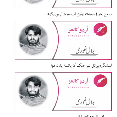
صبح بخیر! سوویت یونین اب وجود نہیں رکھتا
اسٹنگر میزائل نے جنگ کا پانسہ پلٹ دیا