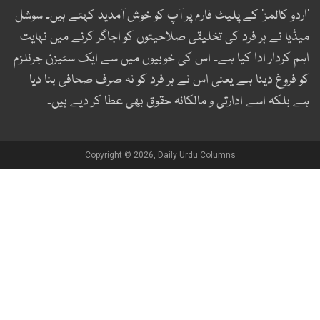
اردو کالمز‘ کے پلیٹ فارم پر آپ کو خوش آمدید کہتے ہیں۔ سوشل
یڈیا نے ہر فرد کی تخلیقی صلاحیتوں کو اجاگر کرنے میں نہایت
ہم کردار ادا کیا ہے۔ اس کی خوبیوں میں سے ایک سٹیزن جرنلزم
و فروغ دینا ہے یعنی اس نے ہر فرد کو نہ صرف صحافی بنا دیا
ے بلکہ اسے ادارتی و مالکانہ حقوق بھی عطا کر دیے ہیں۔
Copyright © 2026, Daily Urdu Columns