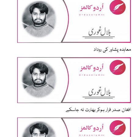
معاہدہ پشاور کی روداد
افغان صدر فرار ہوکر بھارت نہ جاسکے