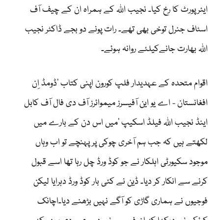
ایئرپورٹ کا رخ کیا۔ نجیب اللہ کے ہمراہ ان کے چیف آف
اسٹاف جنرل توخی بھی تھے۔ رات پونے دو بجے ڈاکٹر نجیب
اللہ بھارت جانےکیلئے روانہ ہوئے۔
اقوام متحدہ کے عہدیدار فلپ کورون اپنی کتاب ’ڈومڈ اِن
افغانستان - اے یو این آفیسرز میموائرز آف دی فال آف کابل
اینڈ نجیب اللہ فیلڈ اسکیپ ‘میں اس دن کے بارے میں
لکھتے ہیں کہ جب ہم آخری چوکی پر پہنچے تو اب وہاں
موجود سکیورٹی اہلکار نے جو کوڈ ورڈ چل رہا تھا اسے قبول
کرنے سے انکار کر دیا۔ ڈین نے کئی بار کوڈ ورڈ دہرایا لیکن
فوجیوں نے ہماری گاڑی کو آگے نہیں بڑھنے دیا۔اچانک