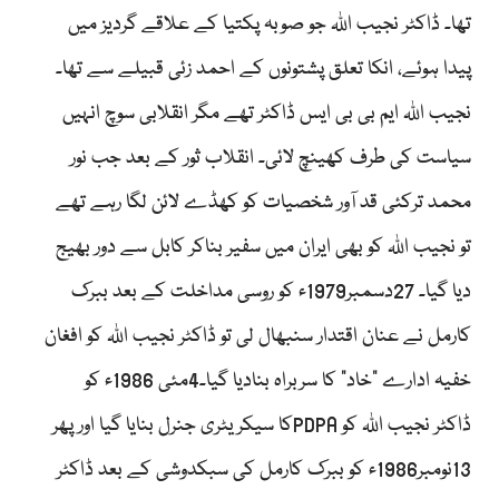
تھا۔ ڈاکٹر نجیب اللہ جو صوبہ پکتیا کے علاقے گردیز میں
پیدا ہوئے، انکا تعلق پشتونوں کے احمد زئی قبیلے سے تھا۔
نجیب اللہ ایم بی بی ایس ڈاکٹر تھے مگر انقلابی سوچ انہیں
سیاست کی طرف کھینچ لائی۔ انقلاب ثور کے بعد جب نور
محمد ترکئی قد آور شخصیات کو کھڈے لائن لگا رہے تھے
تو نجیب اللہ کو بھی ایران میں سفیر بناکر کابل سے دور بھیج
دیا گیا۔ 27دسمبر1979ء کو روسی مداخلت کے بعد ببرک
کارمل نے عنان اقتدار سنبھال لی تو ڈاکٹر نجیب اللہ کو افغان
خفیہ ادارے ”خاد“ کا سربراہ بنادیا گیا۔4مئی 1986ء کو
ڈاکٹر نجیب اللہ کو PDPAکا سیکریٹری جنرل بنایا گیا اور پھر
13نومبر1986ء کو ببرک کارمل کی سبکدوشی کے بعد ڈاکٹر