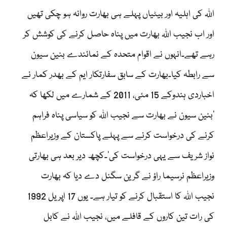
اللہ کی اہلیہ اور بیٹیاں پہلے ہی بھارت روانہ ہو چکی تھیں
اور اب نجیب اللہ بھارت میں پناہ حاصل کرنے کی کوشش کر
رہے تھے۔انہوں نے اقوام متحدہ کے نمائندے بنین سیون
سے رابطہ کیا۔بھارت کے سابق سفارتکار ایم کے بھدر کمار نے
اخباردی ہندوکے 15 مئی، 2011 کے شمارے میں لکھا کہ
’بنین سیون نے بھارت سے نجیب اللہ کو سیاسی پناہ فراہم
کرنے کی درخواست کرنے سے پہلے پاکستان کے وزیراعظم
نواز شریف سے یہی درخواست کی‘۔کچھ دیر بعد ہی بھارتی
وزیراعظم نرسیما راؤ نے گرین سگنل دے دیا کہ بھارت
نجیب اللہ کا استقبال کرنے کو تیار ہے۔ یوں 17 اپریل 1992
کی رات تین کاروں کے قافلے میں، نجیب اللہ نے کابل