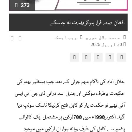
273
افغان صدر فرار ہوکر بھارت نہ جاسکے
محمد بلال غوری
ویب ڈیسک
20 اپریل 2026
جلال آباد کی ناکام مہم جوئی کے بعد جب بینظیر بھٹو کی
حکومت برطرف ہوگئی اور جنرل اسد درانی ڈی جی آئی ایس
آئی تھے تو حکمت یار کو کابل فتح کرنیکا ٹاسک سونپ دیا
گیا۔ اکتوبر1990ء میں 700ٹرکوں پر مشتمل ایک کانوائے
پشاور سے کابل کی طرف روانہ ہوا، ان ٹرکوں میں موجود