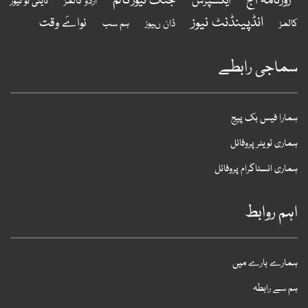
روزنامہ آج
جنگ نیوزکالم
ایکسپرس
اردو کالمز
نایٹی ٹو نیوز
انڈپینڈنٹ نیوز
نواےَ وقت
المز
ڈان ںیوز
ہم سب
ماجی رابطے
مارا فیس بک پیج
ماری ٹویٹر پروفائل
ماری انسٹاگرام پروفائل
ہم روابط
مارے بارے میں
م سے رابطہ