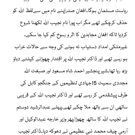
ریاست مسلمان ہوگا۔افغان صدراپنے نام میں سےلفظ اللہ کو
حذف کرچکے تھے مگر اب پورا نام نجیب اللہ لکھنا شروع
کردیا تاکہ افغان مجاہدین کا اثر و رسوخ کم کیا جا سکے۔
غیرملکی امداد دستیاب نہ ہونے کی وجہ سے حالات خراب
ہو رہے تھے اور ڈاکٹر نجیب اللہ پر اقتدار چھوڑنے کیلئے دباؤ
بڑھ رہا تھا۔شیر پنجشیر احمد شاہ مسعود اور صبغت اللہ
مجددی سمیت 15جہادی تنظیموں کے جنگجو کابل کی
طرف پیشقدمی کر رہے تھے اور ڈاکٹر نجیب اللہ کے قریبی
ساتھی ان سے ہاتھ ملا چکے تھے۔پہلے عبدالرشید دوستم
نے نجیب اللہ کا ساتھ چھوڑا،پھر وزیر خارجہ عبدالوکیل اور
آرمی چیف محمد نبی عظیمی نے دھوکہ دیا۔ڈاکٹر نجیب