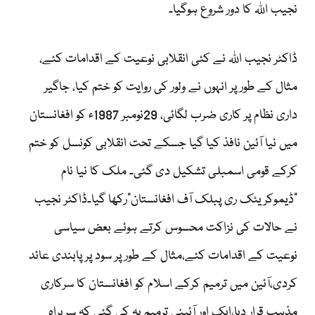
نجیب اللہ کا دور شروع ہوگیا۔
ڈاکٹر نجیب اللہ نے کئی انقلابی نوعیت کے اقدامات کئے،
مثال کے طور پر انہوں نے ولور کی روایت کو ختم کیا، جاگیر
داری نظام پر کاری ضرب لگائی، 29نومبر 1987ء کو افغانستان
میں نیا آئین نافذ کیا گیا جسکے تحت انقلابی کونسل کو ختم
کرکے قومی اسمبلی تشکیل دی گئی۔ ملک کا نیا نام
”ڈیموکریٹک ری پبلک آف افغانستان“رکھا گیا۔ڈاکٹر نجیب
نے حالات کی نزاکت محسوس کرتے ہوئے بعض سیاسی
نوعیت کے اقدامات کئے،مثال کے طور پر سود پر پابندی عائد
کردی،آئین میں ترمیم کرکے اسلام کو افغانستان کا سرکاری
مذہب قرار دیا،ایک اور آئینی ترمیم یہ کی گئی کہ سربراہ