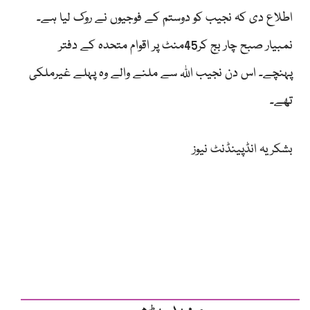
اطلاع دی کہ نجیب کو دوستم کے فوجیوں نے روک لیا ہے۔
نمبیار صبح چار بج کر45منٹ پر اقوام متحدہ کے دفتر
پہنچے۔ اس دن نجیب اللہ سے ملنے والے وہ پہلے غیرملکی
تھے۔
بشکریہ انڈپینڈنٹ نیوز