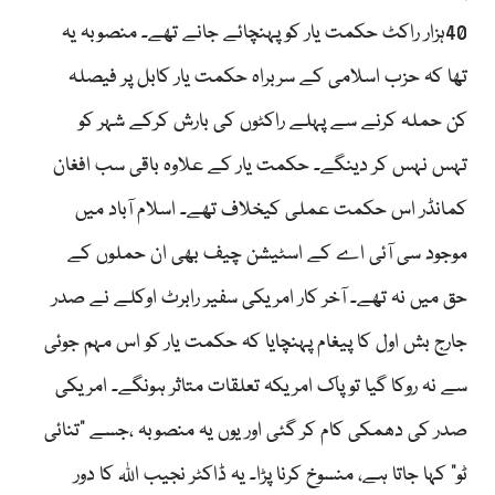
40ہزار راکٹ حکمت یار کو پہنچائے جانے تھے۔ منصوبہ یہ
تھا کہ حزب اسلامی کے سربراہ حکمت یار کابل پر فیصلہ
کن حملہ کرنے سے پہلے راکٹوں کی بارش کرکے شہر کو
تہس نہس کر دینگے۔ حکمت یار کے علاوہ باقی سب افغان
کمانڈر اس حکمت عملی کیخلاف تھے۔ اسلام آباد میں
موجود سی آئی اے کے اسٹیشن چیف بھی ان حملوں کے
حق میں نہ تھے۔ آخر کار امریکی سفیر رابرٹ اوکلے نے صدر
جارج بش اول کا پیغام پہنچایا کہ حکمت یار کو اس مہم جوئی
سے نہ روکا گیا تو پاک امریکہ تعلقات متاثر ہونگے۔ امریکی
صدر کی دھمکی کام کر گئی اور یوں یہ منصوبہ ،جسے ”تنائی
ٹو“ کہا جاتا ہے، منسوخ کرنا پڑا۔ یہ ڈاکٹر نجیب اللہ کا دور