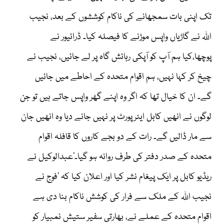
تک اپنی بات سمجھانے کی ناکام کوششوں کے بعد، نجیب
اللہ نے گاڑیاں واپس موڑنے کا فیصلہ کیا۔ ڈرائیور نے
پوچھا،کیا ہم آپ کو آپکی رہائش گاہ پر لے جائیں، نجیب نے
چیخ کر کہا نہیں، ہم اقوام متحدہ کے احاطے میں جائیں
گے۔ ان کا خیال تھا کہ اگر وہ اپنے گھر واپس جاتے ہیں تو جن
لوگوں نے انھیں کابل ایئرپورٹ پر نہیں جانے دیا وہ انھیں جان
سے مار ڈالیں گے۔ رات کے دو بجے کاروں کا قافلہ اقوام
متحدہ کے صدر دفتر کی طرف روانہ ہو گیا۔‘عبدالوکیل نے
ریڈیو کابل پر ایک پیغام نشر کیا اور اعلان کیا کہ ’فوج نے
نجیب اللہ کے ملک سے فرار کی کوشش ناکام بنا دی ہے
اقوام متحدہ کے عملے نے، بھارتی سفیر ستیش نمبیار کو