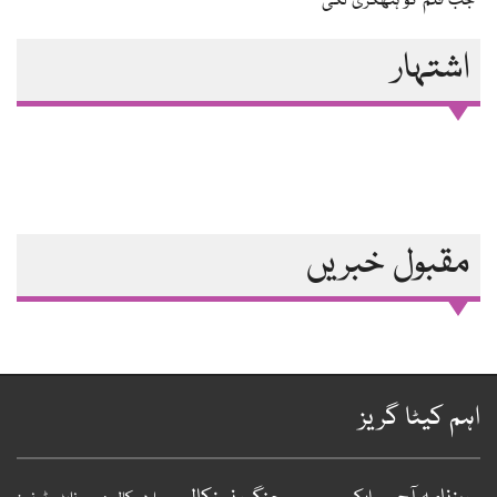
جب قلم کو ہتھکڑی لگی
اشتہار
مقبول خبریں
ہم کیٹا گریز