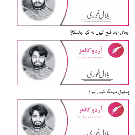
جلال آباد فتح کیوں نہ کیا جاسکا؟
پیٹرول مہنگا کیوں ہوا؟