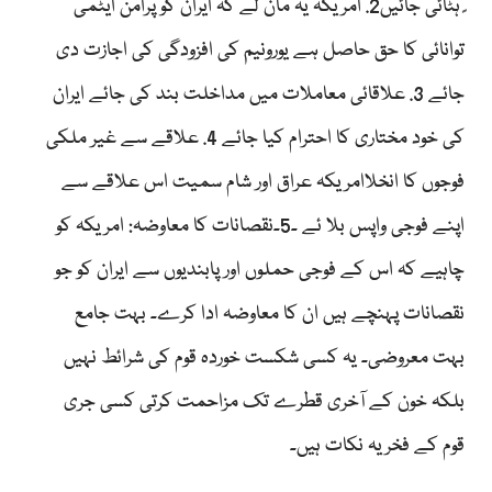
ً ہٹائی جائیں2. امریکہ یہ مان لے کہ ایران کو پرامن ایٹمی
توانائی کا حق حاصل ہے یورونیم کی افزودگی کی اجازت دی
جائے 3. علاقائی معاملات میں مداخلت بند کی جائے ایران
کی خود مختاری کا احترام کیا جائے 4. علاقے سے غیر ملکی
فوجوں کا انخلاامریکہ عراق اور شام سمیت اس علاقے سے
اپنے فوجی واپس بلا ئے ۔5۔نقصانات کا معاوضہ: امریکہ کو
چاہیے کہ اس کے فوجی حملوں اور پابندیوں سے ایران کو جو
نقصانات پہنچے ہیں ان کا معاوضہ ادا کرے۔ بہت جامع
بہت معروضی۔ یہ کسی شکست خوردہ قوم کی شرائط نہیں
بلکہ خون کے آخری قطرے تک مزاحمت کرتی کسی جری
قوم کے فخریہ نکات ہیں۔