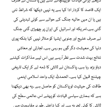
ذریعے ایرانی قیادت کو پہنچائے گئے ہیں پاکستان نے صرف
ایک قاصد کا کردار ادا کیا ہے یہ نہیں دیکھا کہ شرائط نئی
ہیں یا ان میں حالیہ جنگ کے حوالے سے کوئی تبدیلی کی
گئی ہے۔امریکہ اور اسرائیل کی ایران پر چھیڑی گئی جنگ
نے صرف خلیج اور جنوبی ایشیا کو متاثر نہیں کیا بلکہ پوری
دنیا کی معیشت دگر گوں ہو رہی ہے۔ تجارتی اور معاشی
نتائج بہت شدت سے نظر آرہے ہیں اس لیے مذاکرات کیلئے
دباؤ بڑھ رہا ہے۔ پاکستان نے ثالثی کا ذمہ لے کر ایک تاریخی
چیلنج قبول کیا ہے۔ الحمدللّٰہ ایک واحد اسلامی ایٹمی
طاقت کی حیثیت تو پاکستان کو حاصل ہے ۔یہ بھی دیکھنا
ہے کہ ہماری سیاسی قیادت کو پہلے اس عالمی سطح کی
ثالثی کا کوئی تجربہ ہے اور کیا داخلی طور پر مفاہمت میں