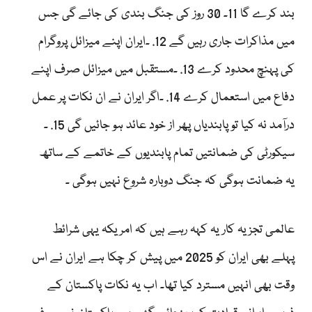
بند کرے گا 11۔ 30 روز کی جنگ بندی کی جائے گی جس
میں مذاکرات جاری رہیں گے 12. ۔ایران اپنے میزائل پروگرام
کی پہنچ محدود کرے 13. ۔مستقبل میں میزائل صرف اپنے
دفاع میں استعمال کرے 14. ۔اگر ایران نے ان نکات پر عمل
درآمد نہ کیا تو پابندیاں پھر از خود عائد ہو جائیں گی 15. ۔
سیکورٹی کی ضمانتیں تمام پابندیوں کے خاتمے کے ساتھ
یہ ضمانت ہوگی کہ جنگ دوبارہ شروع نہیں ہوگی ۔
عالمی تجزیہ کار یہ کہہ رہے ہیں کہ امریکہ یہی شرائط
پہلے بھی ایران کو 2025 میں پیش کر چکا ہے ایران نے اس
وقت بھی انہیں مسترد کیا تھا۔ اب یہ نکات پاکستان کے