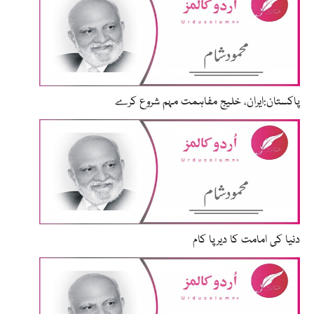
پاکستان:ایران، خلیج مفاہمت مہم شروع کرے
دنیا کی امامت کا دیرپا کام