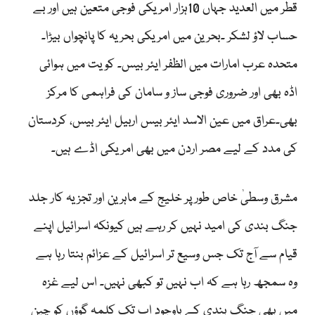
قطر میں العدید جہاں 10ہزار امریکی فوجی متعین ہیں اور بے
حساب لاؤ لشکر ۔بحرین میں امریکی بحریہ کا پانچواں بیڑا۔
متحدہ عرب امارات میں الظفر ایئر بیس۔ کویت میں ہوائی
اڈہ بھی اور ضروری فوجی ساز و سامان کی فراہمی کا مرکز
بھی۔عراق میں عین الاسد ایئر بیس اربیل ایئر بیس، کردستان
کی مدد کے لیے مصر اردن میں بھی امریکی اڈے ہیں۔
مشرق وسطیٰ خاص طور پر خلیج کے ماہرین اور تجزیہ کار جلد
جنگ بندی کی امید نہیں کر رہے ہیں کیونکہ اسرائیل اپنے
قیام سے آج تک جس وسیع تر اسرائیل کے عزائم بنتا رہا ہے
وہ سمجھ رہا ہے کہ اب نہیں تو کبھی نہیں۔ اس لیے غزہ
میں بھی جنگ بندی کے باوجود اب تک کلمہ گوؤں کو چین