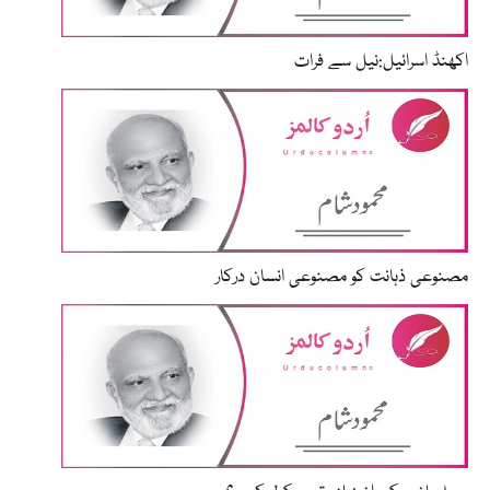
اکھنڈ اسرائیل:نیل سے فرات
مصنوعی ذہانت کو مصنوعی انسان درکار