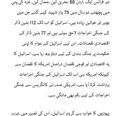
دو، فرانس ایک ،اردن 60 ،بحرین تین ،عمان تین، غزہ کی پٹی
میں پچھلے دو سال میں 75 ہزار شہید کیے گئے جن میں
بچے اور خواتین زیادہ ہیں۔ اسرائیل کو اب تک 112 بلین ڈالر
کے جنگی اخراجات لاحق ہوئے ہیں اور 77 بلین ڈالر کے
اقتصادی نقصانات۔ اس لیے اسرائیل کے عوام کا اپنی
حکومت پر جنگ بندی کے لیے دباؤ بڑھ رہا ہے۔ اسرائیل کا
یہ اقتصادی اور فوجی نقصان دراصل امریکہ کا نقصان ہے
کیونکہ امریکہ ہی اب تک اسرائیل کے جنگی اخراجات
برداشت کرتا آیا ہے۔ امریکی صدر نے کانگریس سے جنگی
اخراجات کے لیے رقم بھی مانگی ہے۔
یہودیوں کا خواب ہے گریٹر اسرائیل۔ اس کی تعبیر میں عرب