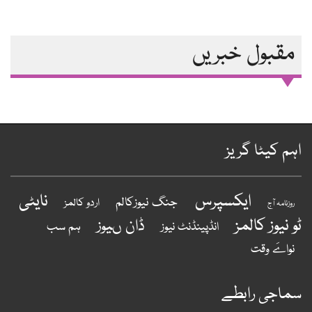
مقبول خبریں
ہم کیٹا گریز
ایکسپرس
نایٹی
جنگ نیوزکالم
اردو کالمز
روزنامہ آج
و نیوز کالمز
ڈان ںیوز
ہم سب
انڈپینڈنٹ نیوز
نواےَ وقت
ماجی رابطے