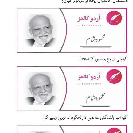
ّمسلمان حکمران زیادہ تر سیکولر کیوں؟
کراچی صبح ِحسیں کا منتظر
کیا اب واشنگٹن عالمی دارالحکومت نہیں رہے گا...