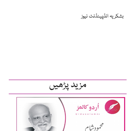
بشکریہ انڈپینڈنٹ نیوز
مزید پڑھیں