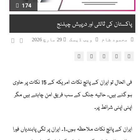
174
پاکستان کی ثالثی اور درپیش چیلنج
محمود شام
ویب ڈیسک
29 مارچ 2026
فی الحال تو ایران کے پانچ نکات امریکہ کے 15 نکات پر حاوی
ہو گئے ہیں۔ حالیہ جنگ کے سب فریق امن چاہتے ہیں مگر
اپنی اپنی شرائط پر۔
ایران کے پانچ نکات ملاحظہ ہوں۔1۔ ایران پر لگی پابندیاں فورا