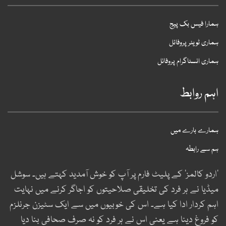
مارا فیس بک پیج
ماری ٹویٹر پروفائل
ماری انسٹاگرام پروفائل
ہم روابط
مارے بارے میں
م سے رابطہ
اردو کالمز‘ کے پلیٹ فارم پر آپ کو خوش آمدید کہتے ہیں۔ سوشل
یڈیا نے ہر فرد کی تخلیقی صلاحیتوں کو اجاگر کرنے میں نہایت
ہم کردار ادا کیا ہے۔ اس کی خوبیوں میں سے ایک سٹیزن جرنلزم
و فروغ دینا ہے یعنی اس نے ہر فرد کو نہ صرف صحافی بنا دیا