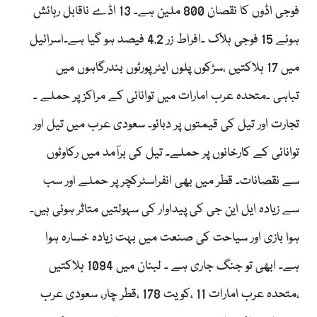
فوجی اڈوں کا نقصان 800 ملین ہے۔ 13 اڈے ناقابل رہائش
ہوئے 15 فوجی ہلاک ۔افراط زر 4.2 فیصد ہو گیا ہے۔اسرائیل
میں 17 ہلاکتیں ،سڑکوں پلوں ایئرپورٹوں بندرگاہوں میں
تباہی ۔متحدہ عرب امارات میں توانائی کے مراکز پر حملے ۔
تجارت اور تیل کی قیمتوں پر دبائو۔ سعودی عرب میں تیل اور
توانائی کے کارخانوں پر حملے۔ تیل کی برآمد میں رکاوٹوں
سے نقصانات۔ قطر میں بھی انفراسٹرکچر پر حملے اور سب
سے زیادہ ایل این جی کی پیداوار کی سہولتیں متاثر ہوئی ہیں۔
ہوا بازی اور سیاحت کی صنعت میں بہت زیادہ خسارہ ہوا
ہے۔ ابھی تو جنگ جاری ہے ۔ لبنان میں 1094 ہلاکتیں
،متحدہ عرب امارات 11 ،کویت 178 ،قطر چار، سعودی عرب