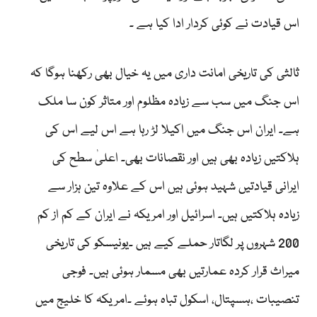
اس قیادت نے کوئی کردار ادا کیا ہے ۔
ثالثی کی تاریخی امانت داری میں یہ خیال بھی رکھنا ہوگا کہ
اس جنگ میں سب سے زیادہ مظلوم اور متاثر کون سا ملک
ہے۔ ایران اس جنگ میں اکیلا لڑ رہا ہے اس لیے اس کی
ہلاکتیں زیادہ بھی ہیں اور نقصانات بھی۔ اعلیٰ سطح کی
ایرانی قیادتیں شہید ہوئی ہیں اس کے علاوہ تین ہزار سے
زیادہ ہلاکتیں ہیں۔ اسرائیل اور امریکہ نے ایران کے کم از کم
200 شہروں پر لگاتار حملے کیے ہیں ۔یونیسکو کی تاریخی
میراث قرار کردہ عمارتیں بھی مسمار ہوئی ہیں۔ فوجی
تنصیبات ،ہسپتال، اسکول تباہ ہوئے ۔امریکہ کا خلیج میں