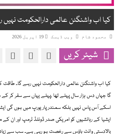
کیا اب واشنگٹن عالمی دارالحکومت نہیں رہ
محمود شام
ویب ڈیسک
19 اپریل 2026
شیئر کریں
کیا اب واشنگٹن عالمی دارالحکومت نہیں رہے گا۔ طاقت کا 
اسکے آس پاس نہیں بلکہ سمندر پار یورپ میں ہوں گی ایشیا
ایشیا کے رہائشیوں کو امریکی صدر ڈونلڈ ٹرمپ اور ان کے مت
بالادستی وائٹ ہاؤس سے رخصت ہو رہی ہے۔ سب سے زیادہ ہ