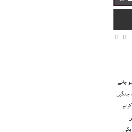
و جائے
 کی کہ اب جنگیں
 اور
ی
ریکی