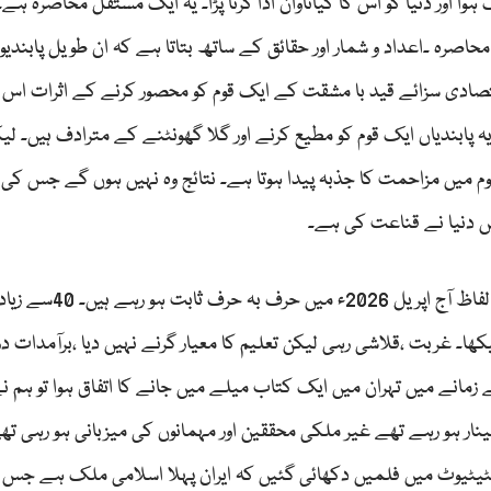
اور دنیا کو اس کا کیاتاوان ادا کرنا پڑا۔ یہ ایک مستقل محاصرہ ہے۔
حاصرہ ۔اعداد و شمار اور حقائق کے ساتھ بتاتا ہے کہ ان طویل پابندی
قتصادی سزائے قید با مشقت کے ایک قوم کو محصور کرنے کے اثرات اس
 پابندیاں ایک قوم کو مطیع کرنے اور گلا گھونٹنے کے مترادف ہیں۔ لیک
م میں مزاحمت کا جذبہ پیدا ہوتا ہے۔ نتائج وہ نہیں ہوں گے جس کی ت
یں دنیا نے قناعت کی ہے۔
2024 ء میں کتاب کے لکھے گئے اختتامی پیرے کے یہ الفاظ آج ا
کھا۔ غربت ،قلاشی رہی لیکن تعلیم کا معیار گرنے نہیں دیا ،برآمدات در
مانے میں تہران میں ایک کتاب میلے میں جانے کا اتفاق ہوا تو ہم ن
ینار ہو رہے تھے غیر ملکی محققین اور مہمانوں کی میزبانی ہو رہی تھ
 ہمیں ایک ریسرچ انسٹیٹیوٹ میں فلمیں دکھائی گئیں کہ ایران پہلا اسلامی ملک ہے جس