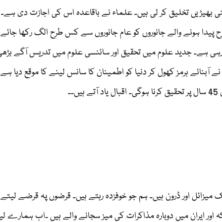
ی بھیڑیں تخلیق کر لی ہیں۔ علماء نے باقاعدہ اس کی اجازت دی ہے۔
 پیدا ہونے والے جانوروں کو عام جانوروں سے کس طرح الگ رکھا جائے 
رہی ہے۔ جدید علوم میں تحقیق اور سائنسی علوم میں تدریس آگے بڑھ
 ایران نے آبنائے ہرمز کھول کر دنیا کو اطمینان کا سانس لینے کا موقع دیا ہے۔
۔۔
سٹک میزائل اور ڈرون ہیں۔ ہم جو خوفزدہ رہتے ہیں۔ قرضوں پہ قرضے لیتے 
اور ایران میں دوبارہ مذاکرات کی میز سجانے والے ہیں ۔اب ہمارے لی