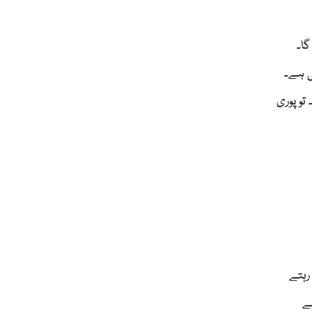
گا۔
ی ہے۔
 تو پوری
رہتے
ے