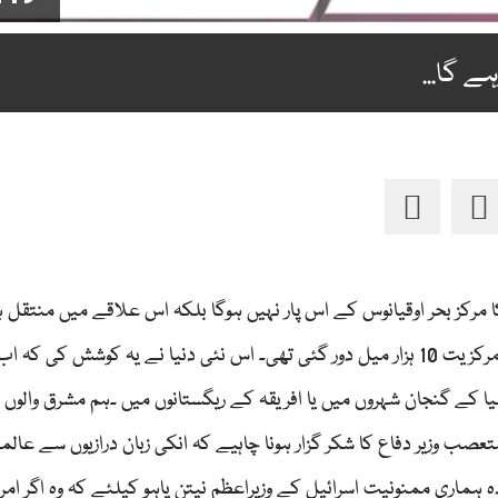
ے گا...
مرکز بحر اوقیانوس کے اس پار نہیں ہوگا بلکہ اس علاقے میں منتقل ہ
گا جہاں دس ہزار سال پہلے تھا ،پہلے یہاں سے سفر کر کے مرکزیت 10 ہزار میل دور گئی تھی۔ اس نئی دنیا نے یہ کوشش
 کے گنجان شہروں میں یا افریقہ کے ریگستانوں میں ۔ہم مشرق والوں کو
عصب وزیر دفاع کا شکر گزار ہونا چاہیے کہ انکی زبان درازیوں سے عالم
ماری ممنونیت اسرائیل کے وزیراعظم نیتن یاہو کیلئے کہ وہ اگر ام