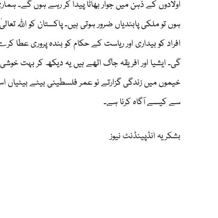
اولادوں کے ذہن میں جوار بھاٹا پیدا کر رہے ہوں گے۔ ہماری
ہوں تو ملکی پابندیاں ضرور ہوتی ہیں۔ پاکستان کو اللّٰہ تعال
افراد کو بیداری اور ریاست کے حکام کو بندہ پروری عطا ک
گی۔ ایشیا اور افریقہ جاگ اٹھے ہیں یہ دیکھ کر بہت خوشی 
خیموں میں زندگی گزارتے نو عمر فلسطینی بیٹے بیٹیاں 
سے کیسے آگاہ کرنا ہے۔
بشکریہ انڈپینڈنٹ نیوز