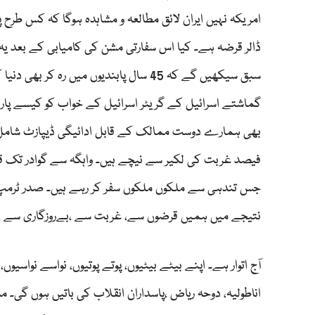
ڈالر قرضہ ہے۔ کیا اس سفارتی مشن کی کامیابی کے بعد یہ
سبق سیکھیں گے کہ 45 سال پابندیوں میں 
فیصد غربت کی لکیر سے نیچے ہیں۔ واہگہ سے گوادر تک قوم
جس تندہی سے ملکوں ملکوں سفر کر رہے ہیں۔ صدر ٹرمپ
نتیجے میں ہمیں قرضوں سے، غربت سے ،بےروزگاری سے ،
آج اتوار ہے۔ اپنے بیٹے بیٹیوں، پوتے پوتیوں، نواسے نواسیوں
اناطولیہ، دوحہ ریاض ،پاسداران انقلاب کی باتیں ہوں گی۔ ما