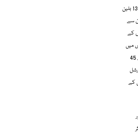
امریکہ نہیں ایران لائق مطالعہ و مشاہدہ ہوگا کہ کس طرح پابندیوں میں فخر اور غیرت کے ساتھ جینا ممکن ہے۔ اب پاکستان پر 138 بلین
ان سے
اس کے
ائر صرف 20 بلین ڈالر ہیں۔ اس میں
بھی ہمارے دوست ممالک کے قابل ادائیگی ڈیپازٹ شامل ہیں ۔50لاکھ نوجوان بے روزگار ہیں۔ ہماری 25کروڑ کی آبادی میں سے 45
رشل
 کے
ر
ر