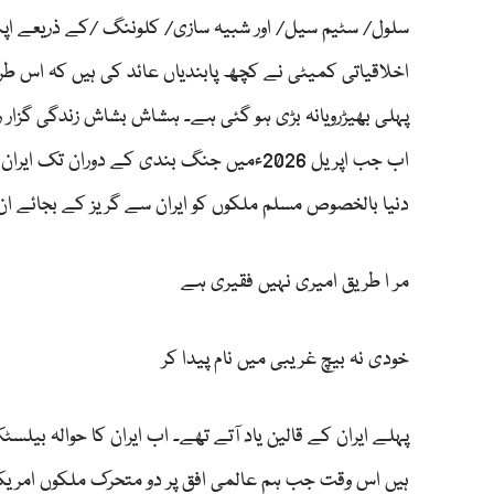
سلول/ سٹیم سیل/ اور شبیہ سازی/ کلوننگ /کے ذریعے اپن
اخلاقیاتی کمیٹی نے کچھ پابندیاں عائد کی ہیں کہ اس طرح
پہلی بھیڑرویانہ بڑی ہو گئی ہے۔ ہشاش بشاش زندگی گزار 
اب جب اپریل 2026ءمیں جنگ بندی کے دوران تک
دنیا بالخصوص مسلم ملکوں کو ایران سے گریز کے بجائے ان 45 سال پر تحقیق کرنا ہوگی۔ اقبال یاد آتے ہیں
مر ا طریق امیری نہیں فقیری ہے
خودی نہ بیچ غریبی میں نام پیدا کر
پہلے ایران کے قالین یاد آتے تھے۔ اب ایران کا حوالہ بیل
ہیں اس وقت جب ہم عالمی افق پر دو متحرک ملکوں امریکہ 