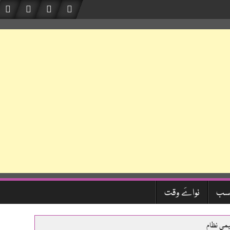
سب
نواےَ وقت
یمی نظام