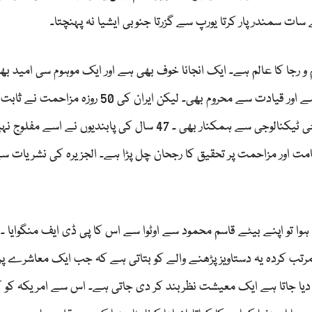
 سات سمندر پار کرتا یورپ سے گزرتا جنوبی ایشیا نہ پہنچتا۔
و رجا کا عالم ہے۔ ایک انجانا خوف بھی ہے اور ایک موہوم سی امید بھ
پہلے یہ محسوس ہو رہا تھا کہ دنیا نظریات سے بھی خالی ہے اور قیادت سے محروم بھی۔ لیکن ایران کی 50 ر
کہ کوئی ریاست تو نظریاتی اقتصادی بھی ہے اور جدید اسلحی ٹیکنالوجی سے ہمکنار بھی ۔ 47 سال کی پابندیوں نے اسے مفل
قامت اور مزاحمت پر تحقیق کا رجحان چل پڑا ہے۔ الجزیرہ کی نشریات 
جنگ۔۔ کا علم ہوا تو اپنے بیٹے قاسم محمود سے اوٹوا سے اس کا پی ڈی ایف منگوایا
مرتب کردہ یہ دستاویز پڑھنے والے کو بتاتی ہے کہ جب ایک معاشرے پر
ر دیا جاتا ہے ایک معیشت نظربند کر دی جاتی ہے۔ اس سے امریکہ کو ک