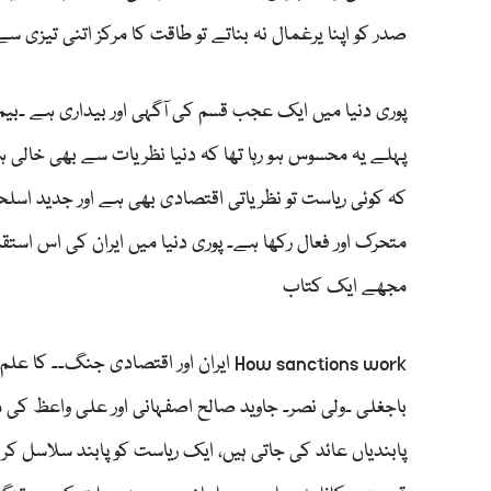
صدر کو اپنا یرغمال نہ بناتے تو طاقت کا مرکز اتنی تیزی سے
پوری دنیا میں ایک عجب قسم کی آگہی اور بیداری ہے ۔بیم 
متحرک اور فعال رکھا ہے۔ پوری دنیا میں ایران کی اس است
مجھے ایک کتاب
How sanctions work ایران اور اقتصادی 
باجغلی ۔ولی نصر۔ جاوید صالح اصفہانی اور علی واعظ کی 
پابندیاں عائد کی جاتی ہیں، ایک ریاست کو پابند سلاسل ک