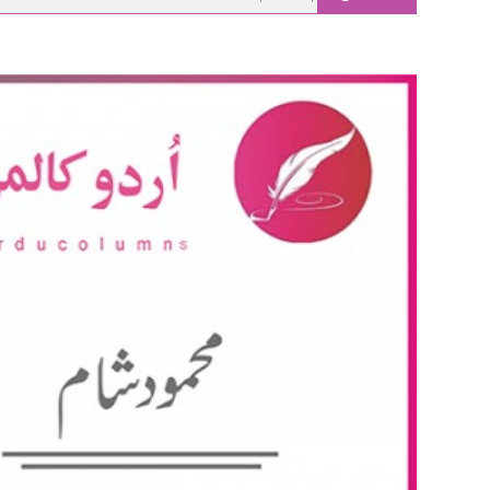
main
چار دہائیوں بعد افغان پناہ گزینوں کی واپسی، کیا یہ ایک نئی ہجرت ہے؟
content
معصوم کلیوں کی پکار۔ ریاست کی خاموشی
ریاست کو سہارا ک