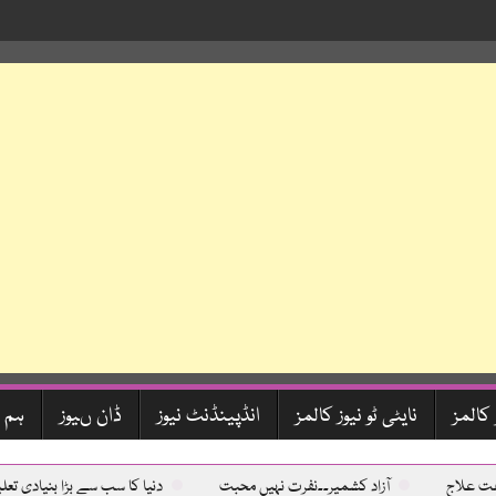
 کالمز
نایٹی ٹو نیوز کالمز
انڈپینڈنٹ نیوز
ڈان ںیوز
ہم 
فت علاج
آزاد کشمیر۔۔نفرت نہیں محبت
دنیا کا سب سے بڑا بنیادی تعل