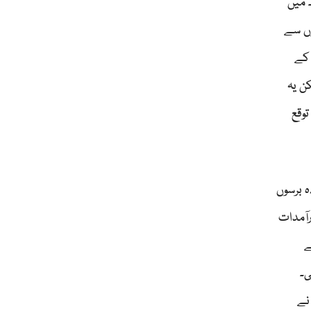
 میں
وں سے
 کے
ن یہ
وقع
پریل 2026ء میں حرف بہ حرف ثابت ہو رہے ہیں۔ 40سے زیادہ برسوں
آمدات
ے
ی۔
 نے