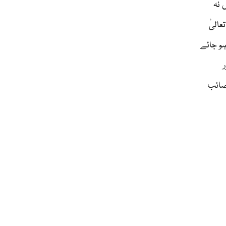
 نہ
عالیٰ
ہو جائے
صائب