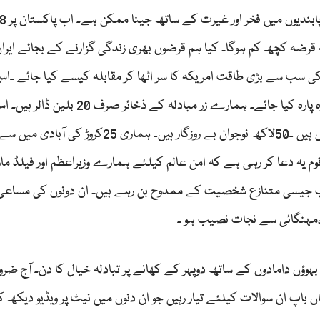
 قرضہ کچھ کم ہوگا۔ کیا ہم قرضوں بھری زندگی گزارنے کے بجائے ایر
رہ کر بھی دنیا کی سب سے بڑی طاقت امریکہ کا سر اٹھا کر مقابلہ کیسے کیا جائے ۔
گماشتے اسرائیل کے گریٹر اسرائیل کے خواب کو کیسے پارہ پارہ کیا جائے۔ ہمارے زر مبادلہ کے ذخ
 یہ دعا کر رہی ہے کہ امن عالم کیلئے ہمارے وزیراعظم اور فیلڈ ما
 جیسی متنازع شخصیت کے ممدوح بن رہے ہیں۔ ان دونوں کی مساعی
مہنگائی سے نجات نصیب ہو ۔
، بہوؤں دامادوں کے ساتھ دوپہر کے کھانے پر تبادلہ خیال کا دن۔ آج ضرو
ں باپ ان سوالات کیلئے تیار رہیں جو ان دنوں میں نیٹ پر ویڈیو دیکھ ک