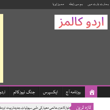
ہمارے بارے میں
ہم سے رابطہ
ممبرز ایریا
صفحہ
روزنامہ آج
ایکسپرس
جنگ نیوزکالم
اردو
اول
Skip
تازہ ترین
وزیراعلی،مریم نوازکاعزم،عالمی معیارکی طبی سہولیات،جدیدتربیت اورم
to