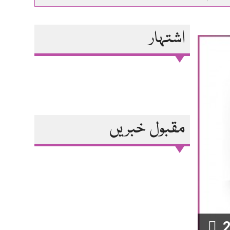
ا انداز
مہنگائی کاطوفان یاحکمرانوں کاامتحان
اشتہار
مقبول خبریں
2