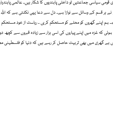
 قومی سیاسی جماعتیں تو داخلی پابندیوں کا شکار ہیں۔ عالمی پابندیاں
یٰ نے ہر قسم کے وسائل سے نوازا ہے۔ دل سے دعا یہی نکلتی ہے کہ اللّٰہ ت
رے۔ ہم اپنے گھروں کو محلے کو مستحکم کریں ۔ ریاست از خود مستحکم 
ہوئی کہ غزہ میں اپنے پیاروں کی اسی ہزار سے زیادہ قبروں سے کچھ دور
اس بے گھری میں بھی تربیت حاصل کر رہے ہیں کہ دنیا کو فلسطینی م