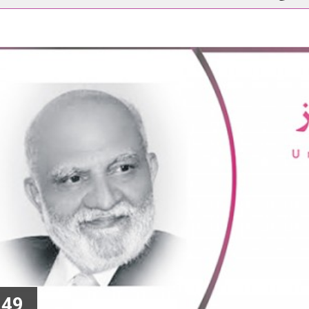
پاکستان نژاد امریکیوں کی ذہنی و نفسیاتی کیفیات
چین میں روزگار کا نی
یسے ملے؟
دنیاکوجنگ نہیں امن چاہئیے
49