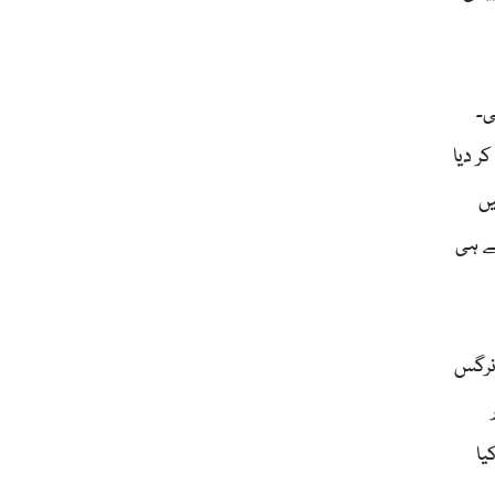
ی۔
وزہ مزاحمت نے ثابت کر دیا
وج نہیں
سے ہی
 ۔نرگس
یا