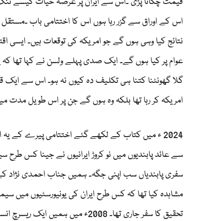
قیمت چکانا پڑی ۔اس سے ایران پر عرصہ حیات کیسے تنگ ہوا 
اس کے اوراق سے گزر رہا ہوں اس کا اختتامی باب ۔مستقل م
نتائج کیا وہی ہوں گے جو امریکہ کی توقعات ہیں۔ ایسی ا
عوام پر کیا ہوں گے۔ ایک صدی پہلے ولسن نے کہا تھا کہ یہ
گلا گھونٹنا کتنا ہی تکلیف دہ کیوں نہ ہو۔ اس سے ایک قو
امریکہ کر رہا تھا بلکہ وہ ہوں گے جن پر اس طویل مدت م
سے عائد پابندیوں میں نو کروڑ ایرانیوں نے جینا کس طرح سی
سفری پابندیاں سب اپنی جگہ۔ ہمیں جناب احمدی نژاد کے ز
مشاہدہ کیا تھا کہ کس طرح ایران کی یونیورسٹیوں میں سیم
تحقیق کا سفر جاری تھا۔ 2008ء میں