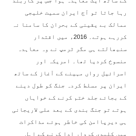
کے ساتھ ایک معاہدہ ہوا جس پر کاربند
رہا جاتا تو آج ایران سمیت خلیجی
ممالک بے یقینی کے بحران کا سامنا نہ
کررہے ہوتے۔ 2016ء میں اقتدار
سنبھالتے ہی مگر ٹرمپ نے وہ معاہدہ
منسوخ کردیا تھا۔ امریکہ اور
اسرائیل رواں مہینے کے آغاز کے ساتھ
ایران پر مسلط کردہ جنگ کو طول دینے
کے بجائے جلد ختم کرنے کے خواہاں
ہوتے تو جنگ بندی کے بعد علی لاریجانی
ہی دیرپاامن کی خاطر ہوئے مذاکرات
میں کلیدی کردار ادا کرنے کے اہل