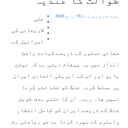
طوالت کا عندیہ
نصرت جاوید
ویب ڈیسک
19 مارچ 2026
علی
لاریجانی کی
اسرائیل کے
فضائی حملوں کے ذریعے شہادت واضح
انداز میں یہ پیغام دیتی ہے کہ نیتن
یاہو اور اس کے امریکی اتحادی ایران
پر مسلط کردہ جنگ کو جلد ختم کرنا
نہیں چاہ رہے۔ ان کا حتمی ہدف طویل
جنگ کے ذریعے ایران کو کامل انتشار
وابتری کے سپرد کرنا ہے جو ریاستی رٹ