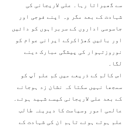
سے گھبراتا رہا۔ علی لاریجانی کی
شہادت کے بعد مگر وہ اپنے فوجی اور
جاسوسی اداروں کے سربراہوں کو دائیں
اور بائیں کھڑاکرکے ایرانی عوام کو
نوروزتہوار کی پیشگی مبارک دینے
لگا۔
اس کالم کے ذریعے میں کم علم آپ کو
سمجھا نہیں سکتا کہ نشان زد ہوجانے
کے بعد علی لاریجانی کیسے شہید ہوئے۔
عالمی امور وسیاست کا دیرینہ طالب
علم ہوتے ہوئے تاہم ان کی شہادت کے