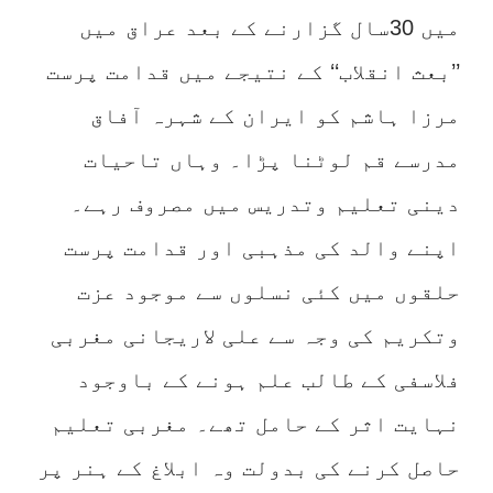
میں 30سال گزارنے کے بعد عراق میں
’’بعث انقلاب‘‘ کے نتیجے میں قدامت پرست
مرزا ہاشم کو ایران کے شہرہ آفاق
مدرسے قم لوٹنا پڑا۔ وہاں تاحیات
دینی تعلیم وتدریس میں مصروف رہے۔
اپنے والد کی مذہبی اور قدامت پرست
حلقوں میں کئی نسلوں سے موجود عزت
وتکریم کی وجہ سے علی لاریجانی مغربی
فلاسفی کے طالب علم ہونے کے باوجود
نہایت اثر کے حامل تھے۔ مغربی تعلیم
حاصل کرنے کی بدولت وہ ابلاغ کے ہنر پر