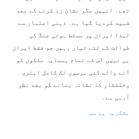
تھے۔ انہیں مگر نشان زد کرنے کے بعد
شہید کردیا گیا ہے۔ ذہنی اعتبار سے
لہٰذا ایران پر مسلط ہوئی جنگ کی
طوالت کے لئے تیار رہیں جو فقط ایران
ہی نہیں اس کے تمام ہمسایہ ملکوں کو
آنے والے کئی برسوں تک کامل ابتری
وخلفشار کا نشانہ بنانے کو بضد نظر
آرہی ہے۔
بشکریہ ہم سب