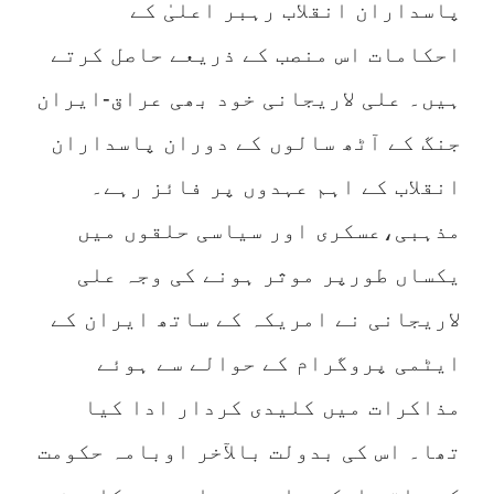
پاسداران انقلاب رہبر اعلیٰ کے
احکامات اس منصب کے ذریعے حاصل کرتے
ہیں۔ علی لاریجانی خود بھی عراق-ایران
جنگ کے آٹھ سالوں کے دوران پاسداران
انقلاب کے اہم عہدوں پر فائز رہے۔
مذہبی،عسکری اور سیاسی حلقوں میں
یکساں طورپر موثر ہونے کی وجہ علی
لاریجانی نے امریکہ کے ساتھ ایران کے
ایٹمی پروگرام کے حوالے سے ہوئے
مذاکرات میں کلیدی کردار ادا کیا
تھا۔ اس کی بدولت بالآخر اوبامہ حکومت