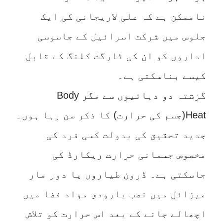
ناممکن ہے کہ علی لاریجانی کی ایک
جلوس میں شرکت اسرائیل کے جاسوسی
اداروں کو ان کی ٹارگٹ کلنگ کے قابل
کیسے بناسکتی ہے۔
گزشتہ دو دہائیوں سے مگر Body
Heat(جسم کی حرارت) کا ذکر سن رہا ہوں۔
جدید تحقیق کی بدولت کسی فرد کی
مخصوص جسمانی حرارت ریکارڈ کی
جاسکتی ہے۔ ڈرون طیاروں یا دور مار
میزائل میں نصب بارودی مواد فضا میں
اچھالے جانے کے بعد اس حرارت کو تلاش