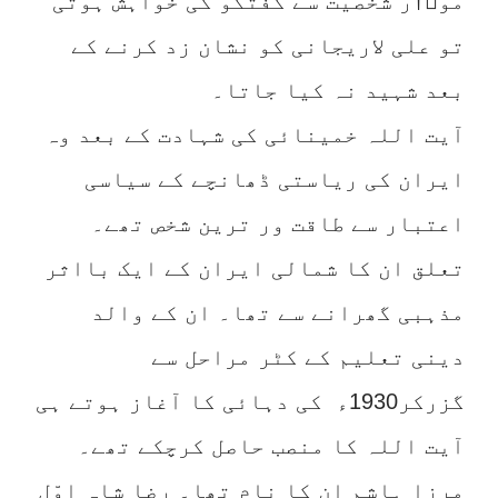
مو￿†ر شخصیت سے گفتگو کی خواہش ہوتی
تو علی لاریجانی کو نشان زد کرنے کے
بعد شہید نہ کیا جاتا۔
آیت اللہ خمینائی کی شہادت کے بعد وہ
ایران کی ریاستی ڈھانچے کے سیاسی
اعتبار سے طاقت ور ترین شخص تھے۔
تعلق ان کا شمالی ایران کے ایک بااثر
مذہبی گھرانے سے تھا۔ ان کے والد
دینی تعلیم کے کٹر مراحل سے
گزرکر1930ء کی دہائی کا آغاز ہوتے ہی
آیت اللہ کا منصب حاصل کرچکے تھے۔
مرزا ہاشم ان کا نام تھا۔ رضا شاہ اوّل