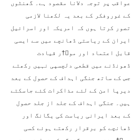
عواقب پر توجہ دلانا مقصود ہے۔ گھنٹوں
کے غوروفکر کے بعد یہ لکھنا لازمی
تصور کرتا ہوں کہ امریکہ اور اسرائیل
ایران کے ریاستی ڈھانچے میں سے ایسی
قابل اعتماد اور مو￿†ر قیادت
ڈھونڈنے میں قطعی دلچسپی نہیں رکھتے
جس کے ساتھ جنگی اہداف کے حصول کے بعد
دیرپا امن کے لئے مذاکرات کئے جاسکتے
ہیں۔ جنگی اہداف کے جلد از جلد حصول
کے بعد ایرانی ریاست کی یگانگ اور
ڈھانچے کو برقرار رکھتے ہوئے کسی