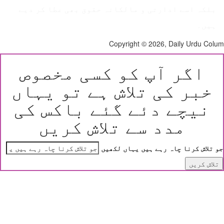
بلکہ اسے ادارتی و مالکانہ حقوق بھی عطا کر دیے
ہیں۔
Copyright © 2026, Daily Urdu Co
اگر آپ کو کسی مخصوص
خبر کی تلاش ہے تو یہاں
نیچے دئے گئے باکس کی
مدد سے تلاش کریں
 تلاش کرنا چاہ رہے ہیں یہاں لکھیں