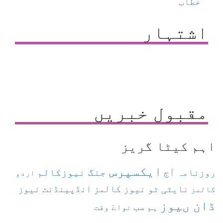
خطاب
اشتہار
مقبول خبریں
اہم کیٹا گریز
ایکسپرس
جنگ نیوزکالم
روزنامہ آج
اردو
نایٹی ٹو نیوز کالمز
انڈپینڈنٹ نیوز
کالمز
ڈان ںیوز
ہم سب
نواےَ وقت