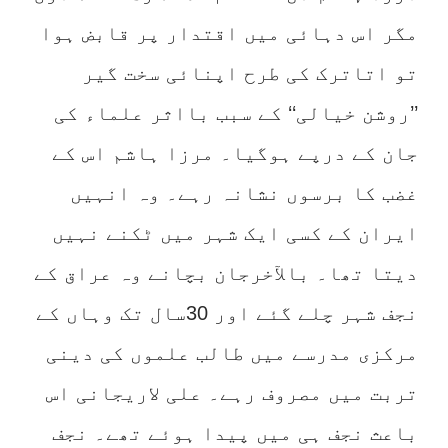
مگر اس دہائی میں اقتدار پر قابض ہوا
تو اتاترک کی طرح اپنائی سخت گیر
’’روشن خیالی‘‘ کے سبب بااثر علماء کی
جان کے درپے ہوگیا۔ مرزا ہاشم اس کے
غضب کا برسوں نشانہ رہے۔ وہ انہیں
ایران کے کسی ایک شہر میں ٹکنے نہیں
دیتا تھا۔ بالآخرجان بچانے وہ عراق کے
نجف شہر چلے گئے اور 30سال تک وہاں کے
مرکزی مدرسے میں طالب علموں کی دینی
تربت میں مصروف رہے۔ علی لاریجانی اس
باعث نجف ہی میں پیدا ہوئے تھے۔ نجف