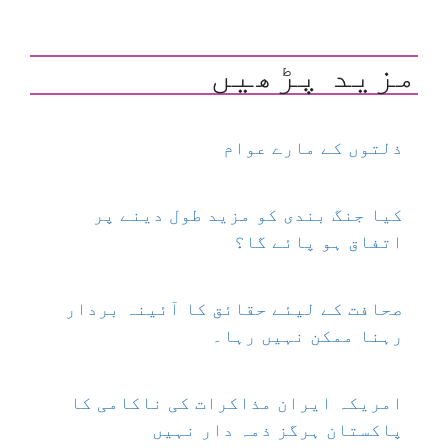
مزید پڑھیں
ذلتوں کے مارے عوام
کیا جنگ بندی کو مزید طول دینے پر
اتفاق ہو پائے گا؟
صحافت کے لیئے حقائق کا آئینہ بردار
رہنا ممکن نہیں رہا۔
امریکہ ایران مذاکرات کی ناکامی کا
پاکستان ہرگز ذمہ دار نہیں