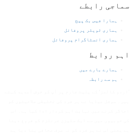
سماجی رابطے
ہمارا فیس بک پیج
ہماری ٹویٹر پروفائل
ہماری انسٹاگرام پروفائل
اہم روابط
ہمارے بارے میں
ہم سے رابطہ
’اردو کالمز‘ کے پلیٹ فارم پر آپ کو خوش آمدید کہتے
ہیں۔ سوشل میڈیا نے ہر فرد کی تخلیقی صلاحیتوں کو
اجاگر کرنے میں نہایت اہم کردار ادا کیا ہے۔ اس
کی خوبیوں میں سے ایک سٹیزن جرنلزم کو فروغ دینا
ہے یعنی اس نے ہر فرد کو نہ صرف صحافی بنا دیا ہے