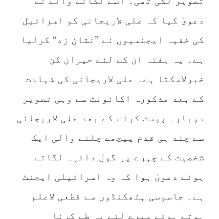
تصویر لگی تھی۔ اسے لگانے والے نے
دعویٰ کیا کہ علی لاریجانی کو اسرائیل
کی خفیہ ایجنسیوں نے ’’نشان زد‘‘ کرلیا
ہے۔ یہ ہفتہ ان کے لئے حیران کن
خبرلاسکتا ہے۔ علی لاریجانی کی شہادت
کے بعد مذکورہ اکائونٹ سے وہی تصویر
دوبارہ پوسٹ کرنے کے بعد علی لاریجانی
سے چند ہی قدم پیچھے چلنے والی ایک
شخصیت کے چہرے پر گول دائرہ لگاتے
ہوئے دعویٰ ہوا کہ وہ اسرائیلی ایجنٹ
ہے۔ جاسوسی ہتھکنڈوں سے قطعی لاعلم
ہوتے ہوئے میرے لئے یہ طے کرنا