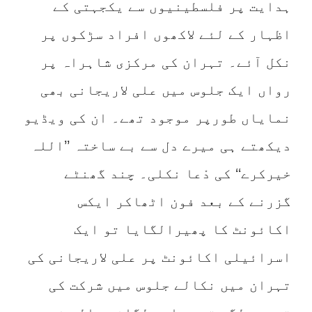
ہدایت پر فلسطینیوں سے یکجہتی کے
اظہار کے لئے لاکھوں افراد سڑکوں پر
نکل آئے۔ تہران کی مرکزی شاہراہ پر
رواں ایک جلوس میں علی لاریجانی بھی
نمایاں طورپر موجود تھے۔ ان کی ویڈیو
دیکھتے ہی میرے دل سے بے ساختہ ’’اللہ
خیرکرے‘‘ کی دْعا نکلی۔ چند گھنٹے
گزرنے کے بعد فون اٹھاکر ایکس
اکائونٹ کا پھیرالگایا تو ایک
اسرائیلی اکائونٹ پر علی لاریجانی کی
تہران میں نکالے جلوس میں شرکت کی