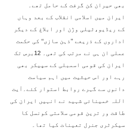
بھی حیران کن گرفت کے حامل تھے۔
ایران میں اسلامی انقلاب کے بعد وہاں
کے ریڈیو،ٹیلی وڑن اور ابلاغ کے دیگر
اداروں کے ذریعے ’’ذہن سازی‘‘ کی حکمت
عملی ان ہی نے مرتب کی تھی۔ 12برس تک
ایران کی قومی اسمبلی کے سپیکر بھی
رہے اور اس حیثیت میں اہم سیاست
دانوں سے گہرے روابط استوار کئے۔آیت
اللہ خمینائی شہید نے انہیں ایران کی
طاقت ور ترین قومی سلامتی کونسل کا
سیکرٹری جنرل تعینات کیا تھا۔