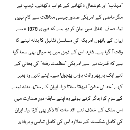
”مہذب“ اور خوشحال دکھانے کے خواب دکھائے۔ ٹرمپ نے
مگر ماضی کے امریکی صدور جیسی منافقت سے کام نہیں
لیا۔ صاف الفاظ میں بیان کر دیا ہے کہ فروری 1979 ء سے
ایران کے ہاتھوں امریکہ کی مسلسل تذلیل کا بدلہ لینے کا
وقت آ گیا ہے۔ شاید اس کے ذہن میں یہ خیال بھی سما گیا
ہے کہ قدرت نے اسے امریکی ”عظمت رفتہ“ کی بحالی کے
لئے ایک بار پھر وائٹ ہاؤس بھجوایا ہے۔ اپنے تئیں وہ بغیر
کہے ”خدائی مشن“ نبھاتا سناتا دیا۔ ایران کے ساتھ بدلہ لینے
کے عزم کو اجاگر کرتے ہوئے وہ اپنے سابقہ دورِ صدارت میں
اس ملک کے خلاف لئے اقدامات کا ذکر بھی کرتا رہا۔ ایران
کی کامل شکست کے علاوہ اس کی کامل تباہی و بربادی