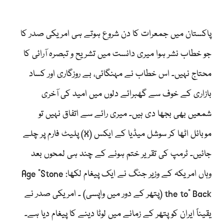
پاکستان میں جمعرات کا دن شروع ہوتے ہی امریکی صدر کا
جو خطاب نشر ہوا میری دانست میں تشریح و تبصرہ آرائی کا
محتاج نہیں۔ اس خطاب نے مہنگائی، بے روزگاری اور کساد
بازاری کے خوف سے گھبرائے دلوں میں امید کی آخری
شمعیں بھی بجھا دی ہیں۔ میری رائے سے اتفاق نہیں تو
موبائل اٹھا کر سوشل میڈیا کے ایکس (X) پلیٹ فارم پر چلے
جائیں۔ ٹرمپ کی تقریر ختم ہونے کے چند ہی لمحوں بعد
وہاں امریکہ کے وزیر جنگ نے ایک پیغام لکھا: Age ”Stone
the to“ Back (پتھر کے دور میں واپسی) ۔ امریکی صدر نے
یقیناً ایران کو پتھر کے زمانے میں لوٹا دینے کا پیغام دیا ہے۔