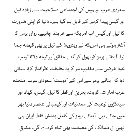
سعودی عرب اور روس کی اجتماعی صلاحیت سے زیادہ تیل
اور گیس پیدا کرنے کے قابل ہو گیا ہے۔ دنیا کو اپنی ضرورت
کا تیل اور گیس اب امریکہ سے خریدنا چاہیے۔ رواں برس کا
آغاز ہوتے ہی امریکہ نے وینزویلا کے تیل پر بھی قبضہ جما
لیا۔ آبنائے ہرمز کو بھول کر ”نئے حقائق“ پر توجہ دلاتا ٹرمپ
خود غرضی سے مغلوب ہو کر یہ حقیقت نظرانداز کرتا سنائی
دیا کہ آبنائے ہرمز سے اس کے ”دوست“ سعودی عرب، متحدہ
عرب امارات، کویت، بحرین اور قطر کا تیل، گیس، کھاد اور
سینکڑوں نوعیت کی معدنیات اور کیمیائی عنصر دنیا بھر
میں جاتے ہیں۔ آبنائے ہرمز کی کامل بندش فقط ایران ہی
نہیں ان ممالک کی معیشت بھی تباہ کردے گی۔ مشرقِ