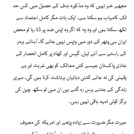
مجھے خبر نہیں کہ وہ مذکورہ ہدف کے حصول میں کس حد
تک کامیاب ہو سکتا ہے۔ ایک بات مگر کامل اعتماد سے
لکھ سکتا ہوں اور وہ یہ کہ اگر وہ اپنی ضد پر ڈٹا رہا تو محض
ایران ہی پتھر کے دور میں واپس نہیں جائے گا۔ آبنائے ہرمز
کے راستے سے آئے تیل، گیس اور کھاد پر کامل انحصار کے
عادی پاکستان جیسے کئی ممالک کو بھی غربت اور بے
یقینی کی نہ جانے کتنی دہائیاں برداشت کرنا ہوں گی۔ میری
زندگی کے جتنے برس رہ گئے ہیں ان میں تو سکھ چین کی
ہرگز کوئی امید باقی نہیں رہی۔
حیرت مگر ضرورت سے زیادہ پڑھے اور امریکہ کی معروف