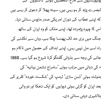
یونیورسٹیوں سے فارغ التحصیل ہوئے ”دانشوروں“ کے
تبصرے پڑھ کر ہو رہی ہیں۔ سینہ پھلا کر دعویٰ کر رہے ہیں
کہ اپنے خطاب کے دوران امریکی صدر مایوس سنائی دیا۔
اس کا چہرہ پژمردہ تھا۔ اپنے ملک کو وہ ایران کے ساتھ
جنگ میں بری حد تک پھنسا چکا ہے۔ وہاں سے نکلنے کی
راہ اسے مل نہیں رہی۔ اپنے اہداف کے حصول میں ناکام ہو
جانے کی وجہ سے ہذیانی گفتگو کرنا شروع ہو گیا ہے۔ 1960
ء کی دہائی میں مرتب ہوئے ”سامراج دشمن بیانیہ“ کی
بدولت ہوئی ”ذہن سازی“ ٹرمپ کی ”شکست خوردہ“ تقریر کے
بعد ایران کو گرتی ہوئی دیواروں کو ایک دھکا اور دو والی
ہلاشیری دیتی سنائی دی۔