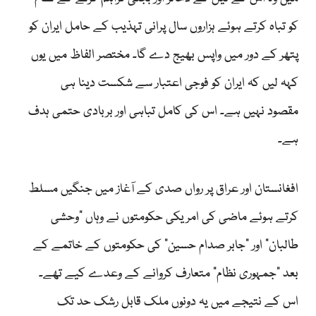
کو تباہ کرتے ہوئے ہزاروں سال پرانی تہذیب کے حامل ایران کو
پتھر کے دور میں واپس بھیج دے گا۔ مختصر الفاظ میں یوں
کہہ لیں کہ ایران کو فوجی اعتبار سے شکست دینا ہی
مقصود نہیں ہے۔ اس کی کامل تباہی اور بربادی حتمی ہدف
ہے۔
افغانستان اور عراق پر رواں صدی کے آغاز میں جنگیں مسلط
کرتے ہوئے ماضی کی امریکی حکومتوں نے وہاں ”وحشی
طالبان“ اور ”جابر صدام حسین“ کی حکومتوں کے خاتمے کے
بعد ”جمہوری نظام“ متعارف کروانے کے وعدے کیے تھے۔
اس کے نتیجے میں یہ دونوں ملک قابل رشک حد تک