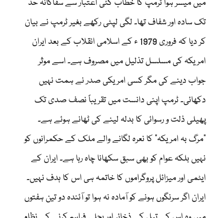
میں میسر ہوا ٹرمپ کا خطاب کئی اعتبار سے سفاکانہ حد
تک سادہ اور شفاف تھا۔ لگی لپٹی رکھے بغیر ٹرمپ نے بیان
کر دیا کہ فروری 1979 ء کے اسلامی انقلاب کے بعد ایران
امریکہ کی مسلسل تذلیل میں مصروف ہے۔ اسے موثر
جواب دینے کی مگر کسی امریکی صدر نے ہمت نہیں
دکھائی۔ ٹرمپ اپنی دانست میں تقریباً نصف صدی تک
پھیلی ذلت و رسوائی کا بدلہ لینے کی ٹھانے ہوئے ہے۔
”مرگ بہ امریکہ“ کا نعرہ لگانے والے ملک کے حکمرانوں کو
نہیں بلکہ عوام کو بھی سبق سکھانا چاہ رہا ہے۔ ایران کے
ایٹمی اور میزائل پروگراموں کا خاتمہ ہی اس کا ہدف نہیں۔
ایران اگر سرنگوں ہونے کو آمادہ نہ ہوا تو آئندہ دو تین ہفتوں
میں وہ اس کے تیل کے ذخائر اور بجلی فراہم کرنے کے نظام