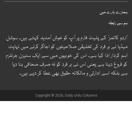
مارے بارے میں
م سے رابطہ
اردو کالمز‘ کے پلیٹ فارم پر آپ کو خوش آمدید کہتے ہیں۔ سوشل
یڈیا نے ہر فرد کی تخلیقی صلاحیتوں کو اجاگر کرنے میں نہایت
ہم کردار ادا کیا ہے۔ اس کی خوبیوں میں سے ایک سٹیزن جرنلزم
و فروغ دینا ہے یعنی اس نے ہر فرد کو نہ صرف صحافی بنا دیا
ے بلکہ اسے ادارتی و مالکانہ حقوق بھی عطا کر دیے ہیں۔
Copyright © 2026, Daily Urdu Columns