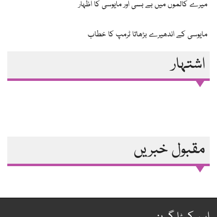
میرے کالموں میں بے بسی اور مایوسی کا اظہار
مایوسی کے اندھیرے بڑھاتا ٹرمپ کا خطاب
اشتہار
مقبول خبریں