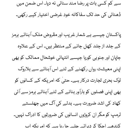
سے کم کسی بات پر رضا مند سنائی نہ دیا۔ اس ضمن میں
ڈھٹائی کی حد تک سفاکانہ خود غرضی اختیار کیے رکھی۔
پاکستان جیسے بے شمار غریب اور مقروض ملک آبنائے ہرمز
کے جلد از جلد کھل جانے کے منتظر ہیں۔ اس کے علاوہ
جاپان اور جنوبی کوریا جیسے انتہائی خوشحال ممالک کو بھی
اپنی معیشت رواں رکھنے کے لئے اس آبنائے سے بلاروک
ٹوک بحری تجارت درکار ہے۔ حتیٰ کہ امریکہ کے کسانوں کو
بھی اپنی فصلوں کو بارآور بنانے کے لئے آبنائے ہرمز سے آئی
کھاد کی اشد ضرورت ہے۔ بدلے کی آگ میں جھلستے
ٹرمپ کو مگر ان کروڑوں انسانوں کی ضرورتوں کا ادراک نہیں۔
کندھے اچکا کر دہرائے چلے جا رہا ہے کہ امریکہ اب