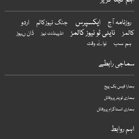
ہم کیٹا گریز
ایکسپرس
روزنامہ آج
اردو
جنگ نیوزکالم
نایٹی ٹو نیوز کالمز
المز
ڈان ںیوز
انڈپینڈنٹ نیوز
ہم سب
نواےَ وقت
ماجی رابطے
مارا فیس بک پیج
ماری ٹویٹر پروفائل
ماری انسٹاگرام پروفائل
ہم روابط