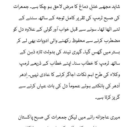
شاید مجھے خللِ دماغ کا مرض لاحق ہو چکا ہے۔ جمعرات
کی صبح ٹرمپ کی تقریر کامل توجہ کے ساتھ سننے کے
لئے اٹھا تھا۔ سونے سے قبل خواب آور گولی کے علاوہ دل کو
مضطرب کرنے سے محفوظ رکھنے والی ادویات بھی لے کر
بستر میں گھس گیا۔ گہری نیند کی بدولت تازہ ذہن کے
ساتھ ٹرمپ کا خطاب سنا۔ اپنے خطاب کے ذریعے ٹرمپ
وکلاء کی طرح اہم نکات اجاگر کرنے کا عادی نہیں۔ اِدھر
اْدھر کی ہانکتے ہوئے عموماً دل کی بات عیاں کرنے سے
گریز کرتا ہے۔
میری عاجزانہ رائے میں لیکن جمعرات کی صبح پاکستان