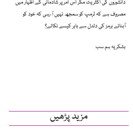
دانشوروں کی اکثریت مگر اس امر پر شادمانی کے اظہار میں
مصروف ہے کہ ٹرمپ کو سمجھ نہیں آ رہی کہ خود کو
آبنائے ہرمز کی دلدل سے باہر کیسے نکالے؟
بشکریہ ہم سب
مزید پڑھیں