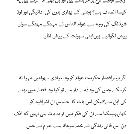
اونچے اونچے نرخ پر خریدتے ہیں اور بل بھی ادا کرتے ہیں یہ
کیسا انصاف ہے؟ بجلی کے بھاری بلوں کی ادائیگی اور لوڈ
شیڈنگ کی وجہ سے عوام الناس نے مہنگے مہنگے سولر
پینل لگوالیے ہیںاپنی سہولت کے پیش نظر۔
اگر برسراقتدار حکومت عوام کو وہ بنیادی سہولتیں مہیا نہ
کرسکے جس کی وہ ذمے دار ہے تو کیا وہ اقتدار میں رہنے
کی اہل ہے؟لیکن اس بات کا احساس ان اشرافیہ کو
کہاںہوسکتا ہے ان کی فکر میں تو یہ بات ہی نہیں کہ ایک
دن اس فانی زندگی نے ختم ہوجانا ہے۔ عوام بے حس