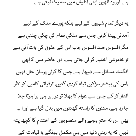
ہے اور وہ انھیں اپنی آغوش میں سمیٹ لیتی ہے۔
یہ دیگر تمام شہروں کے لیے بلکہ پورے ملک کے لیے
آمدنی پیدا کرتی جس سے ملکی نظام کی چکی چلتی ہے
مگر افسوس صد افسوس جب اس کے حقوق کی بات آتی ہے
تو خاموشی اختیار کر لی جاتی ہے۔ دور حاضر میں کراچی
انگنت مسائل سے دوچار ہے جس کا کوئی پرسان حال نہیں
،اس کی بیشتر سڑکیں تباہ کردی گئیں، ترقیاتی کاموں کو نظر
انداز کر کے جس سے عوام کا بھلا تو دور برا ہی برا ہوتا چلا
جا رہا ہے، منٹوں کا راستہ گھنٹوں میں بدل گیا ہے اور اب
بھی اس نہ ختم ہونے والے منصوبوں کے اختتام کا کچھ پتہ
نہیں کہ یہ رہتی دنیا میں ہی مکمل ہونگے یا قیامت کے