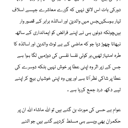
دورکی بات اس لائق نہیں کہ گزرے معاشرے جیسے اسلاف
تیار ہوسکیںجس میں والدین اور اساتذہ برابر کے قصور وار
ہیںچونکہ دونوں ہی نے اپنے فرائض کو ایمانداری کے ساتھ
نبھانا چھوڑ دیا جو کہ ماضی کے بے لوث والدین اور اساتذہ کا
طرہ امتیاز تھیں،ہر کوئی نفسا نفسی کی دوڑمیں لگا ہوا ہے
جس کے زیر اثر وہ اپنی عطا پر خوش نہیں بلکہ دوسرے کی
عطا پر شاکی نظر آتا ہے اور یوں وہ اپنی خوشیاں بیچ کر اپنے
لیے دکھ درد جمع کررہا ہے ۔
عوام بے حسی کی مورت بن گئے ہیں تو اللہ ماشاء اللہ ان پر
حکمران بھی ویسے ہی مسلط کردیے گئے ہیں جو اتنے