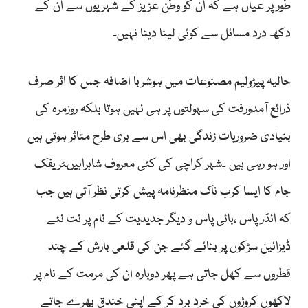
طور پر عیاں ہے کہ ان کو وطن عزیز کے شہریوں سے ان کے
دکھ درد مسائل سے کوئی لینا دینا نہیں۔
حالیہ پیڑولیم مصنوعات میں ہوشربا اضافہ جس کا اثر صرف
ذرائع آمدورفت کی سہولتوں پر ہی نہیں ہوتا بلکہ روزمرہ کی
بنیادی ضروریات زندگی بھی اس سے بری طرح متاثر ہوتی ہیں
اور ہو رہی ہیں ۔شہر کراچی کی کئی معروف شاہراہیںٹریفک
جام کا ایسا کرب ناک منظرنامہ پیش کرتی نظر آتی ہیں جب
کہ انڈر پاس ،بائی پاس و دیگر جدیدیت کے نام پر نت نئے
ڈیزائین سڑکوں پر بنائے گئے جن کی قلعی بارش کے چند
قطروں سے کھل جاتی ہے پھر دوبارہ ان کی مرمت کے نام پر
لاکھوں کروڑوں کی خرد برد کر کے اپنی خندق بھرے جاتے