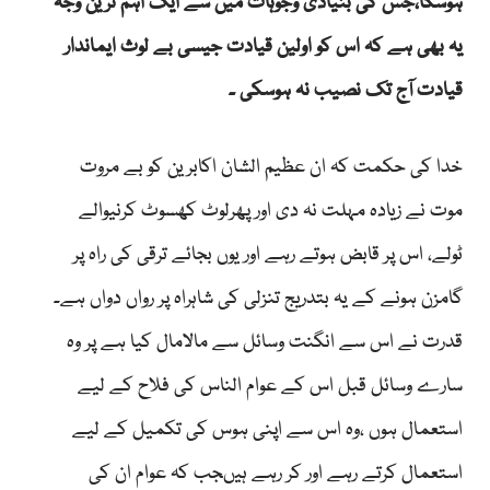
ہوسکا،جس کی بنیادی وجوہات میں سے ایک اہم ترین وجہ
یہ بھی ہے کہ اس کو اولین قیادت جیسی بے لوث ایماندار
قیادت آج تک نصیب نہ ہوسکی ۔
خدا کی حکمت کہ ان عظیم الشان اکابرین کو بے مروت
موت نے زیادہ مہلت نہ دی اور پھرلوٹ کھسوٹ کرنیوالے
ٹولے، اس پر قابض ہوتے رہے اور یوں بجائے ترقی کی راہ پر
گامزن ہونے کے یہ بتدریج تنزلی کی شاہراہ پر رواں دواں ہے۔
قدرت نے اس سے انگنت وسائل سے مالامال کیا ہے پر وہ
سارے وسائل قبل اس کے عوام الناس کی فلاح کے لیے
استعمال ہوں ،وہ اس سے اپنی ہوس کی تکمیل کے لیے
استعمال کرتے رہے اور کر رہے ہیںجب کہ عوام ان کی