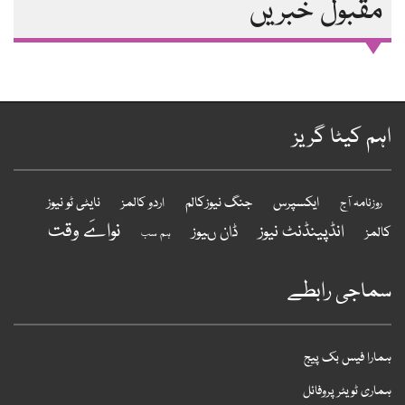
مقبول خبریں
ہم کیٹا گریز
ایکسپرس
جنگ نیوزکالم
نایٹی ٹو نیوز
اردو کالمز
روزنامہ آج
نواےَ وقت
انڈپینڈنٹ نیوز
ڈان ںیوز
المز
ہم سب
ماجی رابطے
مارا فیس بک پیج
ماری ٹویٹر پروفائل