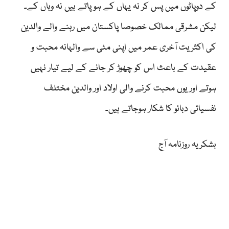
کے دوپاٹوں میں پس کر نہ یہاں کے ہو پاتے ہیں نہ وہاں کے۔
لیکن مشرقی ممالک خصوصا پاکستان میں رہنے والے والدین
کی اکثریت آخری عمر میں اپنی مٹی سے والہانہ محبت و
عقیدت کے باعث اس کو چھوڑ کر جانے کے لیے تیار نہیں
ہوتے اور یوں محبت کرنے والی اولاد اور والدین مختلف
نفسیاتی دبائو کا شکار ہوجاتے ہیں۔
بشکریہ روزنامہ آج