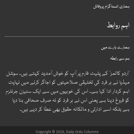
ماری انسٹاگرام پروفائل
ہم روابط
مارے بارے میں
م سے رابطہ
اردو کالمز‘ کے پلیٹ فارم پر آپ کو خوش آمدید کہتے ہیں۔ سوشل
یڈیا نے ہر فرد کی تخلیقی صلاحیتوں کو اجاگر کرنے میں نہایت
ہم کردار ادا کیا ہے۔ اس کی خوبیوں میں سے ایک سٹیزن جرنلزم
و فروغ دینا ہے یعنی اس نے ہر فرد کو نہ صرف صحافی بنا دیا
ے بلکہ اسے ادارتی و مالکانہ حقوق بھی عطا کر دیے ہیں۔
Copyright © 2026, Daily Urdu Columns