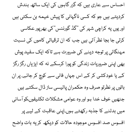
احساس سے عاری ہیں کہ گزر گاہوں کی ایک ساتھ بندش
کردیتے ہیں جو کہ کسی ناگہانی کا پیش خیمہ بن سکتی ہیں
اور یوں یہ کراچی شہر کی ’’گڈ گورننس‘‘کی بھرپور عکاسی
کرتی جا بجا نظر آتی ہیں جب کہ ان ترقیاتی کاموں کی نسبت
مہنگائی پر توجہ دینے کی ضرورت ہے تاکہ ایک سفید پوش
بھی اپنی ضروریات زندگی کو پورا کرسکے نہ کہ ایڑیاں رگڑ رگڑ
کے یا خودکشی کر کے اس جہاں فانی سے کوچ کر جائے، پر ان
باتوں پر نظرتو صرف وہ حکمران پالیسی ساز ڈال سکتے ہیں
جنھیں خوف خدا ہو اور وہ عوامی مشکلات تکلیفوںکو آسانی
میں بدلنے کا جذبہ رکھتے ہوں،اپنی عاقبت کے لیے پر
افسوس صد افسوس موجودہ حالات کو دیکھ کریہ بات واضح