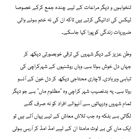
تنخواہوں و دیگر مراعات کے لیے چندہ جمع کرکے خصوصا
ٹیکس کی ادائیگی کرتے ہیں تاکہ ان کی نہ ختم ہونے والی
ضروریات زندگی کو پورا کیا جاسکے۔
وطن عزیز کے دیگر شہروں کی ترقی خوبصورتی دیکھ کر
جہاں دل خوش ہوتا ہے، وہاں روشنیوں کے شہرکراچی کی
تباہی وبربادی، لاچاری محتاجی دیکھ کر دل خون کے آنسو
روتا ہے۔ یہ بدنصیب شہر کراچی وہ ’’مظلوم ماں‘‘ ہے جو دیگر
تمام شہروں ودیہاتوں سے آنیوالے افراد کو نہ صرف گلے
لگاتی ہے بلکہ وہ جب تلاش معاش کے لیے یہاں آتے ہیں تو
ایک ماں کی بے لوث مامتا ان کے لیے امڈ امڈ کر آرہی ہوتی