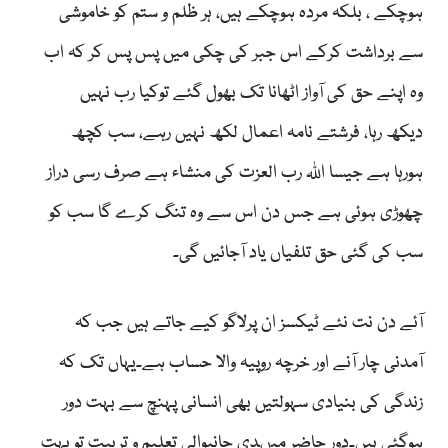
ہوچکے ، بلکہ مردہ ہوچکے ہیں، ہر ظلم و ستم کو خاموشی
سے برداشت کرکے اس جبر کی چکی میں پس پس کر کہ اب
وہ اپنے حق کی آواز اٹھانا تک بھول گئے توکیا رب نہیں
دیکھ رہا، فرشتے نامہ اعمال لکھ نہیں رہے، سب کچھ
ہورہا ہے جیسا اللہ رب العزت کی منشاء ہے صرف رسی دراز
چھوڑی ہوئی ہے جس دن اس سے وہ تنگ کرے گا سب کو
سب کی گئی حق تلفیاں یاد آجائیں گی۔
آئے دن نت نئے ٹیکسز ان پرلاگو کیے جاتے ہیں جب کہ
آمدنی چار آنے اور خرچہ روپیہ والا حساب ہے۔یہاں تک کہ
زندگی کی بنیادی سہولتیں بھی انسانی پہنچ سے بہت دور
ہوگئی ہیں۔دور حاضر میںدی جانیوالی تعلیم و تربیت تو بہت