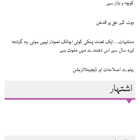
کوچہ و بازار سے
ووٹ کے حق پر قدغن
منشیات…ایک لعنت پنکی کوئی اچانک نمودار نہیں ہوئی، وہ گزشتہ
تیرہ سال سے اس دھندے میں ملوث ہے
ریلوے اصلاحات اور ڈیجیٹلائزیشن
اشتہار