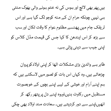
ہیں پھر بھی لالچ اور ہوس کی نہ ختم ہونے والی بھوک مٹتی
ہی نہیں چونکہ حرام ان کے منہ کوجو لگ گیا ہے اور اس
ٹریفک جام میں پھنسے مظلوم عوام کا وقت تکان اور سب
سے بڑھ کر اس ایندھن کا کیا جس کی قیمت مڈل کلاس کو
اپنی جیب سے دینی پڑتی ہے۔
ظاہر ہے والدین بڑی مشکلات اٹھا کر اپنی اولادکو پروان
چڑھاتے ہیں، وہ کہاں اس بات کو تصور میں لاسکتے ہیں کہ
ہم اپنے آرام اور خوشی کے لیے اپنے بچوں کے خوبصورت
مستقبل میں رکاوٹ بنیںاوروہ اپنے دل پر پتھر رکھ کر
انھیںاپنے سے دور کردیتے ہیں۔ سعادت مند اولاد بھی چکی