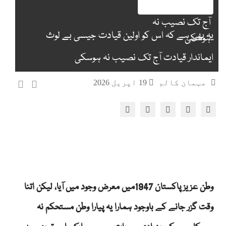
یہ بھی ہے کہ اس کو اولین قیادت جیسی بے لوث
ایماندار قیادت آج تک نصیب نہ ہوسکی
مہمان کالم
19 اپریل 2026
وطن عزیز پاکستان 1947میں معرض وجود میں آیا، لیکن اتنا
وقت گزر جانے کے باوجود ہمارا یہ پیارا وطن مستحکم نہ