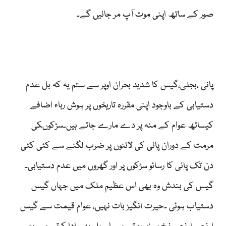
صور کے ساتھ اپنی موت آپ مر جائیں گے۔
پانی ،بجلی،گیس کا شدید بحران اوپر سے ستم یہ کہ بل عدم
دستیابی کے باوجود اپنی مقررہ تاریخوں پر ہوش رباء اضافے
کیساتھ عوام کے منہ پر دے مارے جاتے ہیں۔سڑکوںکی
مرمت کے دوران پانی کی لائنوں پر ضرب لگنے سے کئی کئی
دن تک پانی کا رسائو سڑکوں پر اور گھروں میں عدم دستیابی۔
گیس کی بندش وہ بھی اس عظیم ملک میں جہاں گیس
دستیاب ہوئی ۔حیرت انگیز بات نہیں، عوام قیمت سے گیس