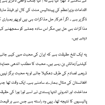
کے سامنے لا کھڑا کیا ہےکہ : کیا جنگ واقعی ناگزیر ہے
اقدامات وزیراعظم کی پینتالیس منٹ کی کال اور فیلڈ مارشل
ناگزیر ہے ۔ اگر آخرکار حل مذاکرات ہی ہیں تو پھر بمباری
مذاکرات ہی حل ہیں مگر اس سادہ جملے کو سمجھنے کے بجا
دیتے ہیں۔
یہ ایک تلخ حقیقت ہے کہ ایران کی محبت میں کیے جانے 
کیلئےآزمائش بن رہے ہیں۔ محبت کا مطلب اندھی حمایت نہی
ذریعے تصادم کی طرف دھکیلا جائے تو یہ محبت ہرگز نہیں۔
افغانستان کی مثال ہمارے سامنے ہے۔ ایک وقت تھا جب"ا
مداخلت اور اندرونی انتہا پسندی نے اسے تورا بورا کی حق