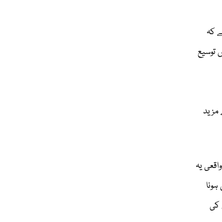
ے کہ
 توسیع
 مزید
اقعی یہ
ہونا
 کی