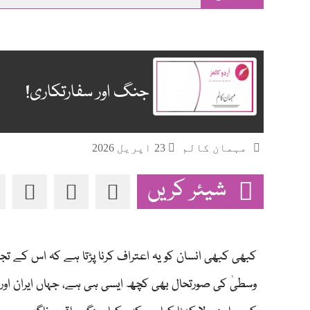
main
content
جنگ اور سفارتکاری!
مہمان کالم
23 اپریل 2026
شیئر کریں
کبھی کبھی انسان کو یہ اعتراف کرنا پڑتا ہے کہ اس کے تج
وسطیٰ کی صورتحال بھی کچھ ایسی ہی ہے، جہاں ایران اور ر