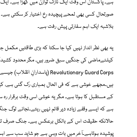
ہے۔ پاکستان اس وقت ایک نازک توازن میں کھڑا ہے۔ ای
صورتحال کسی بھی لمحے پیچیدہ رخ اختیار کر سکتی ہے۔ اس
بلاشبہ ایک اہم سفارتی پیش رفت ہے۔
یہ بھی نظر انداز نہیں کیا جا سکتا کہ بڑی طاقتیں مکمل ج
Revolutionary Guard Corps (پاسد
ہیں۔مجھے خوشی ہے کہ فی الحال بمباری رک گئی ہے، کیو
کے مستقبل کا ہوتا ہے۔ مگر یہ خوشی اسی وقت برقرار رہ س
ہے کہ ایسے وقفے زیادہ دیر قائم نہیں رہتے۔نجانے لوگ ج
حالانکہ حقیقت اس کے بالکل برعکس ہے۔ جنگ صرف تب
پوشیدہ ہوتاہے۔آخر میں بات وہی ہے جو شاید سب سے ا