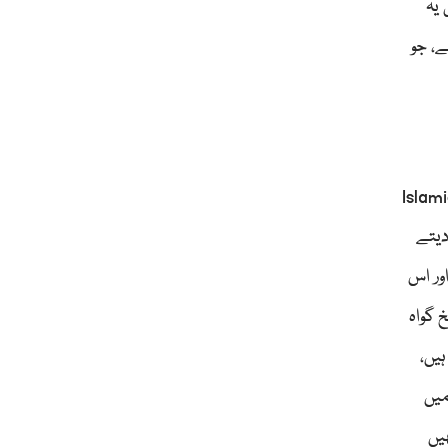
یہ
ے، جو
ں سبق ضرور ہیں، مگر محدود کشیدگی اسکی حکمت عملی کا حصہ رہتی ہے۔دوسری طرف ایران کے اندرIslamic
ا دیتے
ور اس
 گواہ
یں،
یں
یں