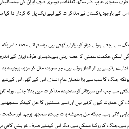
ک طرف سعودی عرب کے ساتھ تعلقات، دوسری طرف ایران کی ہمسائیگی 
 کے باوجود پاکستان نے مذاکرات کے لیے ایک پل کا کردار ادا کیا ہ
نگ سے بچتے ہوئے دباؤ کو برقرار رکھتی ہیں۔ریاستہائے متحدہ امریکہ
کیلئےماضی کی جنگی
ارانِ انقلاب) جیسے ادارے پالیسی پر اثر انداز ہوتے ہیں، جو صورت حال کو مزید پیچیدہ بن
نکہ جنگ کا سب سے بڑا نقصان عام انسان، اس کے گھر، اس کےشہر ا
کتی ہے جب اس سیزفائر کو سنجیدہ مذاکرات میں بدلا جائے۔ ورنہ تاریخ
نگ کی حمایت کیوں کرتے ہیں اور اسے مسئلوں کا حل کیونکر سمجھتے ہ
اہی لاتی ہے، جبکہ حل ہمیشہ بات چیت، سمجھ بوجھ اور حکمت م
ہم ہے۔جنگ کو روکنا ممکن ہے، مگر اس کیلئے صرف خواہش کافی نہ