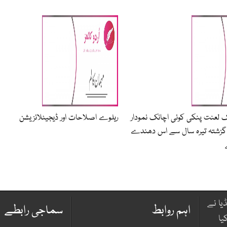
عنت پنکی کوئی اچانک نمودار
ریلوے اصلاحات اور ڈیجیٹلائزیشن
ہ گزشتہ تیرہ سال سے اس دھندے
یا نے
اہم روابط
سماجی رابطے
یا