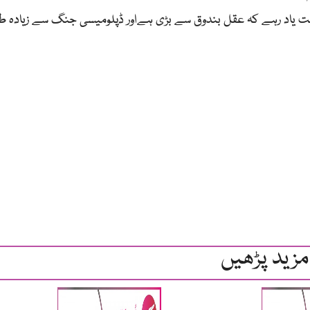
 یاد رہے کہ عقل بندوق سے بڑی ہےاور ڈپلومیسی جنگ سے زیادہ طاق
مزید پڑھیں