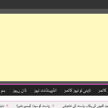
 کالمز
نایٹی ٹو نیوز کالمز
انڈپینڈنٹ نیوز
ڈان ںیوز
ہم 
وں کی پکار۔ ریاست کی خاموشی
ریاست کو سہارا کیسے ملے؟
دنیاکوجن