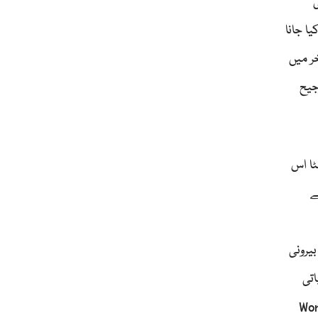
ا جانا
خر میں
جیح
ٹا اس
ے
یرونی
اتی
ا ہے، وہ تاریخ سے الگ نہیں۔ World War I