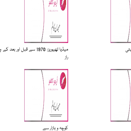
تی
میڈیا تھیوریز: 1970 سے قبل اور بعد
راز
کوچہ و بازار سے