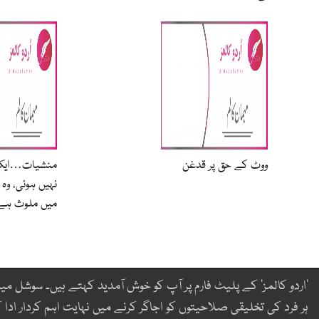
ووٹ کے حق پر قدغن
منشیات…ایک ل
نہیں ہوئی، و
میں ملوث ہے
’اردو کالمز‘ کے پلیٹ فارم پر آپ کو خوش آمدید کہتے ہیں۔ سوشل میڈ
ہر فرد کی تخلیقی صلاحیتوں کو اجاگر کرنے میں نہایت اہم کردار ادا ک