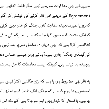
Agreement کے ذریعے امن قائم کرنے کی کوشش کی 
کمزور یا غیر سنجیدہ سفارت کاری جنگ کو ختم نہیں کرتی 
کو ایک مثبت قدم ضرور کہا جا سکتا ہے۔ امریکہ کی طرف 
نشاندہی کرتا ہے کہ ابھی دروازے مکمل طور پر بند نہیں ہو
کی"ٹھنڈی جنگ" جاری ہے۔ آبنائے ہرمز جیسے حساس معام
پیچیدہ بنا دیتے ہیں، کیونکہ ایسے معاملات کا حل ہمیش
یہ تاثر بھی مضبوط ہو رہا ہے کہ بڑی طاقتیں اکثر"فیس س
احساس پیدا ہو چکا ہے کہ جنگ ایک غلط فیصلہ تھا، تو ی
چاہیے۔ پاکستان کا کردار یہاں اہم ہو جاتا ہے، کیونکہ ا