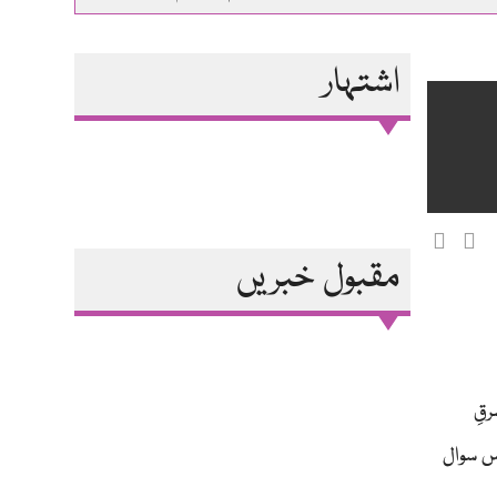
اشتہار
مقبول خبریں
قِ
س سوال