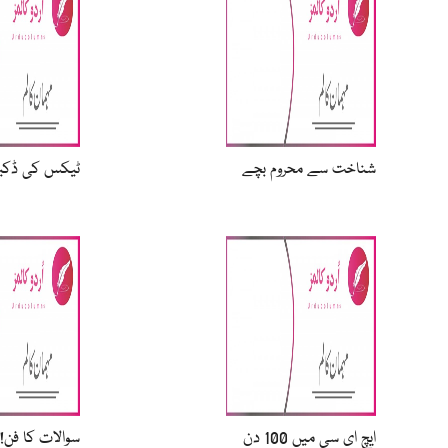
شناخت سے محروم بچے
ٹیکس کی ڈکی
سوالات کا فن!