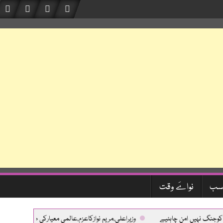
سب
نواےَ وقت
گ نہیں امن چاہئیے
وزیراعلی،مریم نوازکاعزم،عالمی معیارکی طبی سہولیات،جدید