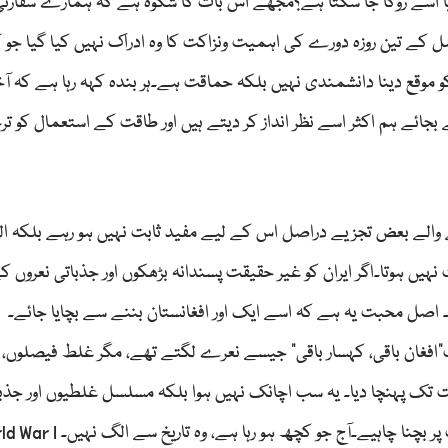
 یا اسے روکا جا سکتا ہے؟مجھے اس بات کا شکوہ ہے کہ ہمارے سفارتی
 کے تین روزہ دورے کی اہمیت ونزاکت کا وہ ادراک نہیں کیا گیا جو کی
 کو موقع دینا دانشمندی نہیں بلکہ حماقت ہے۔ہر بندہ کہہ رہا ہے کہ آ
ئے ہم اکثر اسے نظر انداز کر دیتے ہیں اور طاقت کے استعمال کو تر
والے بعض تجزیے دراصل اس کے لیے مفید ثابت نہیں ہو رہے بلکہ ال
ں ہوتا۔اگر ایران کو غیر حقیقت پسندانہ بڑھکوں اور جذباتی نعروں ک
 اصل محبت یہ ہے کہ اسے ایک اور افغانستان بننے سے بچایا جائے۔
فغان باقی، کہسار باقی" جیسے نعرے لگتے تھے، مگر غلط فیصلوں، ب
یقت تک پہنچا دیا۔ یہ سب اچانک نہیں ہوا بلکہ مسلسل غلطیوں اور جذب
پالیسیوں کا نتیجہ تھا۔ یہی وہ راستہ ہے جس سے ہر قیمت پر بچنا چاہیے۔آج جو کچھ ہو رہ