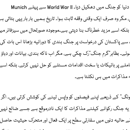
سے پہلے بھی مذاکرات ہو رہے تھے، مگر غلط اندازوں نے دنیا کو جنگ میں دھکیل دیا۔ World War II سے پہلے Munich
گئی، مگر وہ صرف ایک وقتی وقفہ ثابت ہوا۔ تاریخ ہمیں بار بار یہی بتاتی ہ
بلکہ اسے مزید خطرناک بنا دیتی ہے۔موجودہ صورتحال میں سیزفائر میں
سے پاکستان کی درخواست پر جنگ بندی کا دورانیہ بڑھانا اس بات کی
ئے۔ بظاہر"گرم جنگ"رک چکی ہے، مگر اب ناکہ بندی، بیانات اور دباؤ
لے پر بائیکاٹ یا سخت اقدامات مسئلے کو حل نہیں کرتے، بلکہ اسے
ہ مذاکرات میں ہی نکلتا ہے۔
یونگ" کے ذریعے اپنے فیصلوں کو واپس لینے کی کوشش کرتی ہیں۔ اگر و
ہ جنگ رکوانے کیلئے مذاکرات کا ایک نادرموقع ہے جسے ضائع نہیں 
س نے حالیہ دنوں میں سفارتی سطح پر ایک فعال اور متحرک حیثیت حاصل