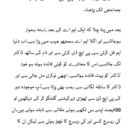
جماعتوں تک پڑھنا۔
بعد میں پتا چلا کہ ایک ایم اے کے بعد راستہ ہموار
ہوجاتاہے اور اگلا ایم اے سمجھو جیب میں پڑا ہے۔اب دنیا
ایم فل کرتی ہے، پی ایچ ڈی کرتی ہے اور نام کے ساتھ ڈاکٹر
لگ جاتاہے۔اس کا معاشرے کو کوئی فائدہ ہونہ ہو خود
’ڈاکٹر‘ کو بہت فائدہ ہوتاہے۔ اچھی نوکری مل جاتی ہے اور
ڈاکٹر کا سابقہ لگانے سے رعب بھی پڑتا ہے۔آپ موجودہ دور
کے پی ایچ ڈیز سے تھوڑی دیرکیلئے گفتگو کر کے دیکھیں تو
90فیصد اپنے ہی لکھے ہوئے مقالے سے نابلد ہوتے ہیں۔ان
کی ریسرچ کسی اور کی ریسرچ کا نچوڑ ہوتی ہے لیکن ان کا