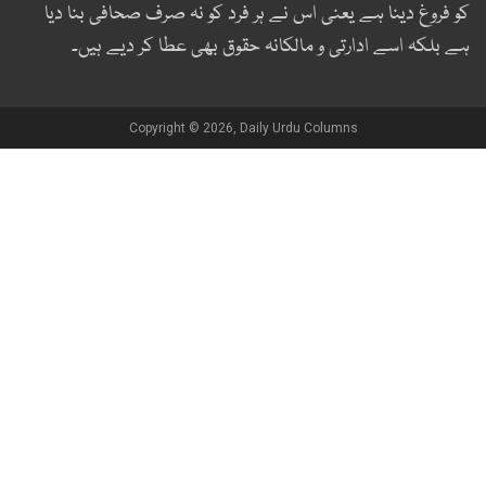
و فروغ دینا ہے یعنی اس نے ہر فرد کو نہ صرف صحافی بنا دیا
ے بلکہ اسے ادارتی و مالکانہ حقوق بھی عطا کر دیے ہیں۔
Copyright © 2026, Daily Urdu Columns