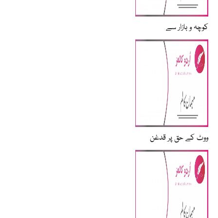
کوچہ و بازار سے
ووٹ کے حق پر قدغن