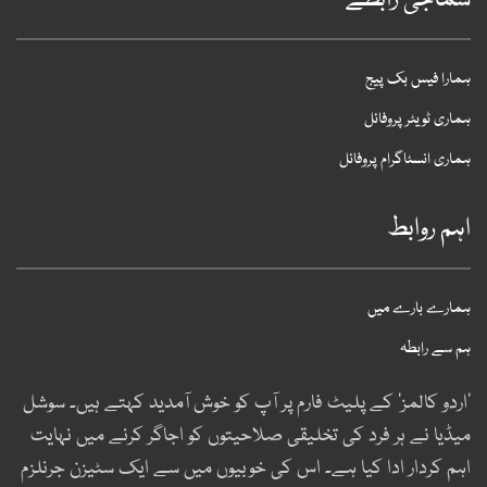
ماجی رابطے
مارا فیس بک پیج
ماری ٹویٹر پروفائل
ماری انسٹاگرام پروفائل
ہم روابط
مارے بارے میں
م سے رابطہ
اردو کالمز‘ کے پلیٹ فارم پر آپ کو خوش آمدید کہتے ہیں۔ سوشل
یڈیا نے ہر فرد کی تخلیقی صلاحیتوں کو اجاگر کرنے میں نہایت
ہم کردار ادا کیا ہے۔ اس کی خوبیوں میں سے ایک سٹیزن جرنلزم