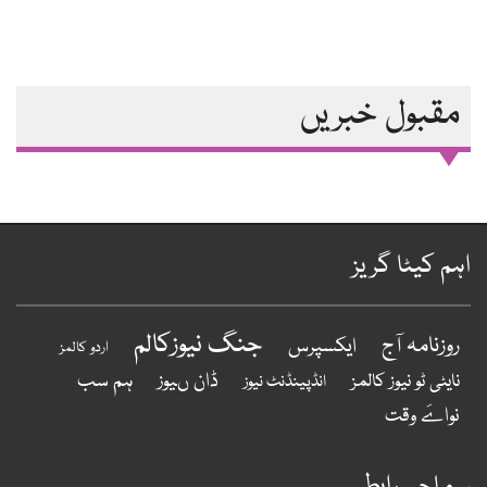
مقبول خبریں
ہم کیٹا گریز
جنگ نیوزکالم
روزنامہ آج
ایکسپرس
اردو کالمز
ہم سب
ڈان ںیوز
نایٹی ٹو نیوز کالمز
انڈپینڈنٹ نیوز
نواےَ وقت