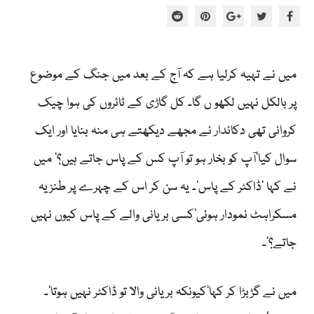
میں نے تہیہ کرلیا ہے کہ آج کے بعد میں جنگ کے موضوع
پر بالکل نہیں لکھو ں گا۔ کل گاڑی کے ٹائروں کی ہوا چیک
کروانی تھی دکاندار نے مجھے دیکھتے ہی منہ بنایا اور ایک
سوال کیا’آپ کو بخار ہو تو آپ کس کے پاس جاتے ہیں؟‘ میں
نے کہا ’ڈاکٹر کے پاس‘۔ یہ سن کر اس کے چہرے پر طنزیہ
مسکراہٹ نمودار ہوئی’کسی بریانی والے کے پاس کیوں نہیں
جاتے؟‘۔
میں نے گڑبڑا کر کہا’کیونکہ بریانی والا تو ڈاکٹر نہیں ہوتا‘۔