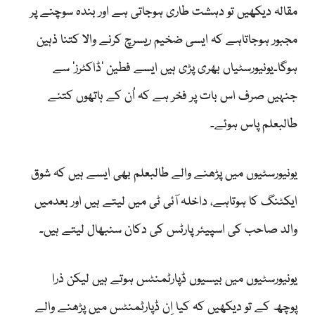
مقالہ دیکھیں تو دہشت طاری ہوجاتی ہے اور بندہ سوچنے پر
مجبور ہوجاتاہے کہ ایسی ضخیم ریسرچ کرنے والا کتنا ذہین
ہوگا۔یونیورسٹیاں بھری پڑی ہیں ایسے فطین ’ڈاکٹرز‘ سے
جنہیں صرف اس بات پر فخر ہے کہ اُن کے ہاتھوں کتنے
طالبعلم پاس ہوئے۔
یونیورسٹیوں میں پڑھنے والے طالبعلم بھی ایسے ہیں کہ شوق
ایکٹنگ کا ہوتاہے، داخلہ آئی ٹی میں لیتے ہیں اور بعدمیں
والد صاحب کی اسپیئر پارٹس کی دکان سنبھال لیتے ہیں۔
یونیورسٹیوں میں بیسیوں ڈپارٹمنٹس ہوتے ہیں لیکن ذرا
پوچھ کے تو دیکھیں کہ کیا اِن ڈپارٹمنٹس میں پڑھنے والے