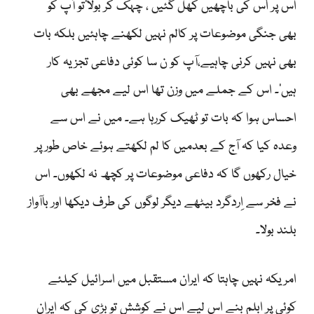
اس پر اُس کی باچھیں کھل گئیں ، چہک کر بولا’تو آپ کو
بھی جنگی موضوعات پر کالم نہیں لکھنے چاہئیں بلکہ بات
بھی نہیں کرنی چاہیے،آپ کو ن سا کوئی دفاعی تجزیہ کار
ہیں‘۔ اس کے جملے میں وزن تھا اس لیے مجھے بھی
احساس ہوا کہ بات تو ٹھیک کررہا ہے۔ میں نے اس سے
وعدہ کیا کہ آج کے بعدمیں کا لم لکھتے ہوئے خاص طور پر
خیال رکھوں گا کہ دفاعی موضوعات پر کچھ نہ لکھوں۔ اس
نے فخر سے اِردگرد بیٹھے دیگر لوگوں کی طرف دیکھا اور باآواز
بلند بولا۔
امریکہ نہیں چاہتا کہ ایران مستقبل میں اسرائیل کیلئے
کوئی پر ابلم بنے اس لیے اس نے کوشش تو بڑی کی کہ ایران