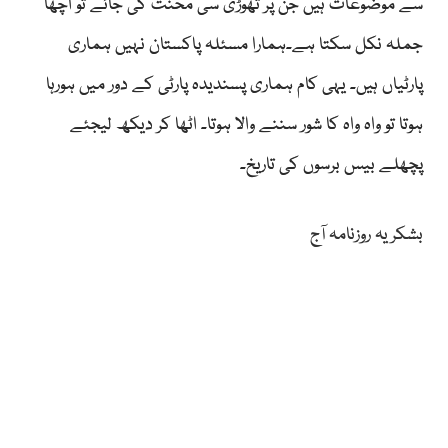
سے موضوعات ہیں جن پر تھوڑی سی محنت کی جائے تو اچھا
جملہ نکل سکتا ہے۔ہمارا مسئلہ پاکستان نہیں ہماری
پارٹیاں ہیں۔ یہی کام ہماری پسندیدہ پارٹی کے دور میں ہورہا
ہوتا تو واہ واہ کا شور سننے والا ہوتا۔ اٹھا کر دیکھ لیجئے
پچھلے بیس برسوں کی تاریخ۔
بشکریہ روزنامہ آج