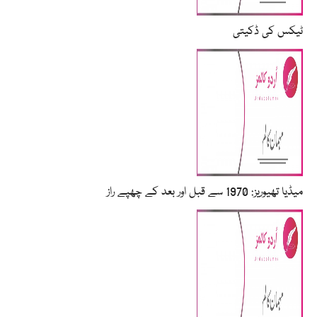
ٹیکس کی ڈکیتی
میڈیا تھیوریز: 1970 سے قبل اور بعد کے چھپے راز