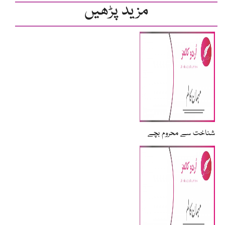
مزید پڑھیں
شناخت سے محروم بچے