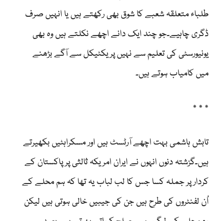
طلباء متعلقہ شعبے کا شوق بھی رکھتے ہیں یا انہیں صرف
ڈگری چاہیے۔جو چند ایک دانے اچھے نکلتے ہیں وہ بھی
یونیورسٹی کی تعلیم سے نہیں پریکٹیکل سے آگے بڑھنے
میں کامیاب ہوتے ہیں۔
٭ ٭ ٭
تابش ہاشمی بہت اچھے آرٹسٹ ہیں اور مسکراہٹیں بکھیرتے
ہیں۔گزشتہ دنوں انہوں نے ایران امریکہ ثالثی پر پاکستان کے
کردار پر جملہ کسا جس کا لب لباب یہ تھا کہ ہم محلے کے
اُن لفنٹروں کی طرح ہیں جن کی جیبیں خالی ہوتی ہیں لیکن