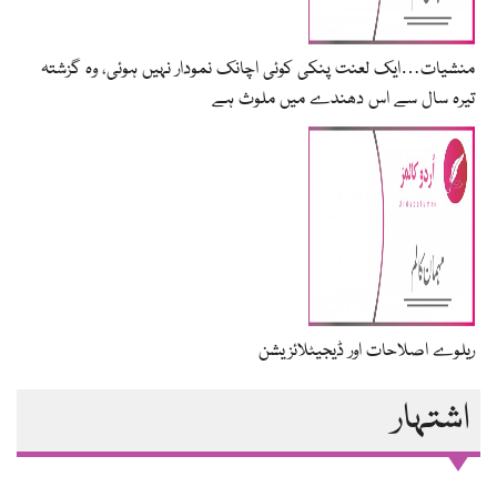
منشیات…ایک لعنت پنکی کوئی اچانک نمودار نہیں ہوئی، وہ گزشتہ
تیرہ سال سے اس دھندے میں ملوث ہے
ریلوے اصلاحات اور ڈیجیٹلائزیشن
اشتہار