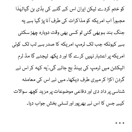
کو ختم کردے لیکن ایران اس کے گلے کی ہڈی بن گیالہٰذا
مجبوراً اب امریکہ کو مذاکرات کی طرف آنا پڑ گیا ہے یہ
جنگ بند ہوبھی گئی تو کسی بھی وقت دوبارہ چھڑ سکتی
ہے کیونکہ جب تک ٹرمپ امریکہ کا صدر ہے تب تک کوئی
امریکہ پر اعتبار نہیں کرے گا اور د یکھ لیجئے گا مڈ ٹرم
الیکشن میں ٹرمپ کی بینڈ بج جائے گی۔‘یہ کہہ کر اس نے
گردن اکڑا کر میری طرف دیکھا۔ میں نے اس کی معاملہ
شناسی پر داد دی اور دفاعی موضوعات پر مزید کچھ سوالات
کیے جس کا اس نے بھرپور اور تسلی بخش جواب دیا۔
٭ ٭ ٭