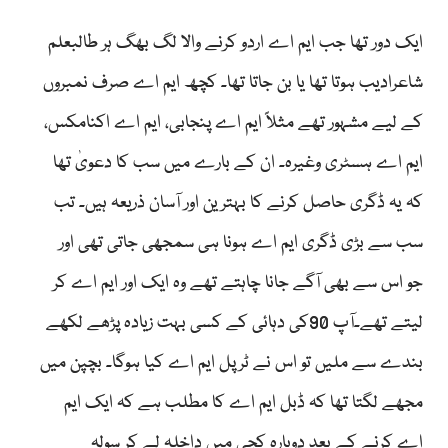
ایک دور تھا جب ایم اے اردو کرنے والا لگ بھگ ہر طالبعلم
شاعرادیب ہوتا تھا یا بن جاتا تھا۔ کچھ ایم اے صرف نمبروں
کے لیے مشہور تھے مثلاً ایم اے پنجابی، ایم اے اکنامکس،
ایم اے ہسٹری وغیرہ۔ ان کے بارے میں سب کا دعویٰ تھا
کہ یہ ڈگری حاصل کرنے کا بہترین اور آسان ذریعہ ہیں۔ تب
سب سے بڑی ڈگری ایم اے ہونا ہی سمجھی جاتی تھی اور
جو اس سے بھی آگے جانا چاہتے تھے وہ ایک اور ایم اے کر
لیتے تھے۔آپ 90کی دہائی کے کسی بہت زیادہ پڑھے لکھے
بندے سے ملیں تو اس نے ٹرپل ایم اے کیا ہوگا۔ بچپن میں
مجھے لگتا تھا کہ ڈبل ایم اے کا مطلب ہے کہ ایک ایم
اے کرنے کے بعد دوبارہ کچی میں داخلہ لے کر سولہ