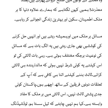
وہ محلے کے لوگوں میں صلح کرواتے پھرتے ہیں۔بصد
معذرت! ہمیں کیوں لگتاہے کہ ہمارے علاوہ دنیا کا ہر
ملک اطمینان، سکون اور بہترین زندگی انجوائے کر رہاہے۔
مسائل ہر ملک میں اورہمیشہ رہتے ہیں اور انہیں حل کرنے
کی کوششیں بھی جاری رہتی ہیں یہ الگ بات ہے کہ مسائل
کی نوعیت ہرجگہ مختلف ہوتی ہے۔ رہی بات ثالثی کی تو
اس کیلئے یہ کوئی شرط نہیں ہوتی کہ مالداربندہ ہی ثالثی
کرائے۔ثالث بننے کیلئے اتنا ہی کافی ہے کہ آپ کے
تعلقات دونوں فریقین کے ساتھ اچھے ہوں۔پاکستان کوئی
جدی پشتی ثالث نہیں۔ اس ثالثی میں ہر ملک کا مفاد
وابستہ ہے۔کیا ہم نہیں چاہتے کہ تیل سستا ہو، لوڈشیڈنگ