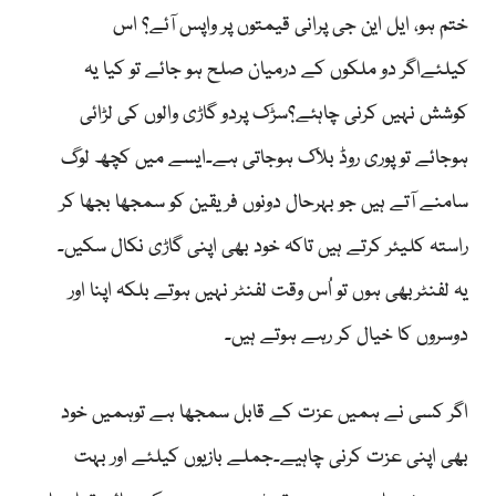
ختم ہو، ایل این جی پرانی قیمتوں پر واپس آئے؟ اس
کیلئےاگر دو ملکوں کے درمیان صلح ہو جائے تو کیا یہ
کوشش نہیں کرنی چاہئے؟سڑک پردو گاڑی والوں کی لڑائی
ہوجائے تو پوری روڈ بلاک ہوجاتی ہے۔ایسے میں کچھ لوگ
سامنے آتے ہیں جو بہرحال دونوں فریقین کو سمجھا بجھا کر
راستہ کلیئر کرتے ہیں تاکہ خود بھی اپنی گاڑی نکال سکیں۔
یہ لفنٹربھی ہوں تو اُس وقت لفنٹر نہیں ہوتے بلکہ اپنا اور
دوسروں کا خیال کر رہے ہوتے ہیں۔
اگر کسی نے ہمیں عزت کے قابل سمجھا ہے توہمیں خود
بھی اپنی عزت کرنی چاہیے۔جملے بازیوں کیلئے اور بہت