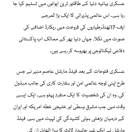
عسکری بیانیہ دنیا کے طاقتور ترین ایوانوں میں تسلیم کیا جا
رہا ہے۔ اس عالمی پذیرائی کا ایک بڑا ثمرجے
ایف-17تھنڈرطیاروں کی فروخت میں ریکارڈ اضافے کی
صورت میں نکلا، جہاں دنیا بھر کے ممالک اب پاکستانی
دفاعی ٹیکنالوجی پر بھروسہ کر رہے ہیں۔
عسکری فتوحات کے بعد فیلڈ مارشل عاصم منیر نے جس
طرح اپنی توجہ عالمی امن اور سفارت کاری کی جانب مبذول
کی، وہ ان کی شخصیت کا ایک منفرد پہلو ہے۔ ایک ایسے
وقت میں جب مشرقِ وسطیٰ اور خلیجی خطہ امریکہ اور ایران
کے درمیان بڑھتی ہوئی کشیدگی کی لپیٹ میں ہے، فیلڈ
مارشل نے ایک غیر جانبدار ثالث کا بیڑا اٹھایا۔ ان کی