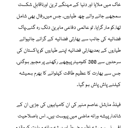
خاک میں ملایا اور دنیا کے مہنگے ترین اورناقابلِ شکست
سمجھے جانے والے چھ طیاروں، جس میںرفال بھی شامل
تھا،کو مار گرایا، تو عالمی دفاعی ماہرین دنگ رہ گئے۔پاک
فضائیہ کی جانب سے بھارتی فضائیہ کے گرائے جانیوالے
طیاروں کے بعدبھارتی فضائیہ اپنے طیاروں کو پاکستان کی
سرحدوں سے 300 کلومیٹر پیچھے رکھنے پر مجبور ہوگئی،
جس سے بھارت کا عظیم طاقت کہلوانے کا بھرم ہمیشہ
کیلئے پاش پاش ہو گیا۔
فیلڈ مارشل عاصم منیر کی ان کامیابیوں کی جڑیں ان کے
شاندار پیشہ ورانہ ماضی میں پیوست ہیں۔ اس باصلاحیت
افسر نے ہمیشہ نظم و ضبط اور پیشہ ورانہ مہارت کو مقدم