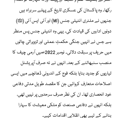
رکھا۔ وہ پاکستان کی عسکری تاریخ کے پہلے سربراہ ہیں
جنہوں نے ملٹری انٹیلی جنس (MI) اور آئی ایس آئی (ISI)
دونوں اداروں کی قیادت کی۔ یہی وہ انٹیلی جنس پس منظر
ہے جس نے انہیں جنگی حکمتِ عملی اور تزویراتی چالوں
میں حریف پر سبقت دلائی۔ نومبر 2022ءمیں آرمی چیف کا
منصب سنبھالنے کے بعد، انہوں نے نہ صرف آپریشنل
تیاریوں کو جدید بنایا بلکہ فوج کے اندرونی ڈھانچے میں ایسی
اصلاحات متعارف کروائیں جن کا مقصد طویل مدتی دفاعی
خود انحصاری تھا۔ ان کی نظر صرف سرحدوں پر نہیں تھی،
بلکہ انہوں نے دفاعی صنعت کو ملکی معیشت کا سہارا
بنانے کے لیے بھی انقلابی اقدامات کیے۔