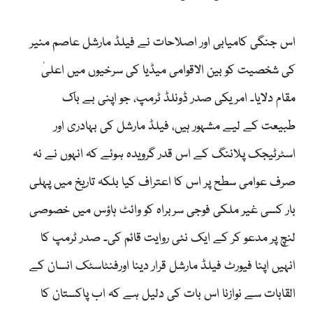
اس جنگی کامیابی اور اصلاحات نے فیلڈ مارشل عاصم منیر
کی شخصیت کو بین الاقوامی میڈیا کی سرخیوں میں اعلیٰ
مقام دلایا۔ امریکی صدر ڈونلڈ ٹرمپ، جو اپنی بے باک
طبیعت کے لیے مشہور ہیں، فیلڈ مارشل کی بہادری اور
اسٹرٹیجک پلاننگ کے اس قدر گرویدہ ہوئے کہ انہوں نے نہ
صرف عوامی سطح پر اس کا اعتراف کیا بلکہ تاریخ میں پہلی
بار کسی غیر ملکی فوجی سربراہ کو وائٹ ہاؤس میں خصوصی
لنچ پر مدعو کر کے ایک نئی روایت قائم کی۔ صدر ٹرمپ کا
انہیں اپنا فیورٹ فیلڈ مارشل قرار دینا اورفنٹاسٹک انسان کے
القابات سے نوازنا اس بات کی دلیل ہے کہ اب پاکستان کا