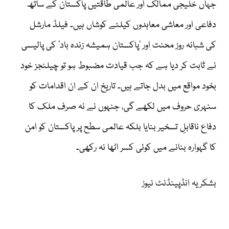
جہاں خلیجی ممالک اور عالمی طاقتیں پاکستان کے ساتھ
دفاعی اور معاشی معاہدوں کیلئے کوشاں ہیں۔ فیلڈ مارشل
کی شبانہ روز محنت اور ’پاکستان ہمیشہ زندہ باد‘ کی پالیسی
نے ثابت کر دیا ہے کہ جب قیادت مضبوط ہو تو چیلنجز خود
بخود مواقع میں بدل جاتے ہیں۔ تاریخ ان کے ان اقدامات کو
سنہری حروف میں لکھے گی، جنہوں نے نہ صرف ملک کا
دفاع ناقابلِ تسخیر بنایا بلکہ عالمی سطح پر پاکستان کو امن
کا گہوارہ بنانے میں کوئی کسر اٹھا نہ رکھی۔
بشکریہ انڈپینڈنٹ نیوز