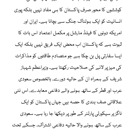
کوششوں کا محور صرف پاکستان کا ہی مفاد نہیں بلکہ پوری
انسانیت کو ایک ہولناک جنگ سے بچانا ہے۔ ایران اور
امریکہ دونوں کا فیلڈ مارشل پر مکمل اعتماد اس بات کا
ثبوت ہے کہ پاکستان اب محض ایک فریق نہیں بلکہ ایک
ایسا سفارتی پل بن چکا ہے جو متصادم طاقتوں کو مذاکرات
کی میز پر لانے کی صلاحیت رکھتا ہے۔ وزیراعظم شہباز
شریف کے ہمراہ ان کے حالیہ دورے، بالخصوص سعودی
عرب اور قطر کے ساتھ ہونے والے دفاعی معاہدے، اس نئی
علاقائی صف بندی کا حصہ ہیں جہاں پاکستان کو ایک
ناگزیر سیکورٹی پارٹنر کے طور پر دیکھا جا رہا ہے۔ سعودی
عرب کے ساتھ ہونے والا حالیہ دفاعی اشتراک، جسکے تحت