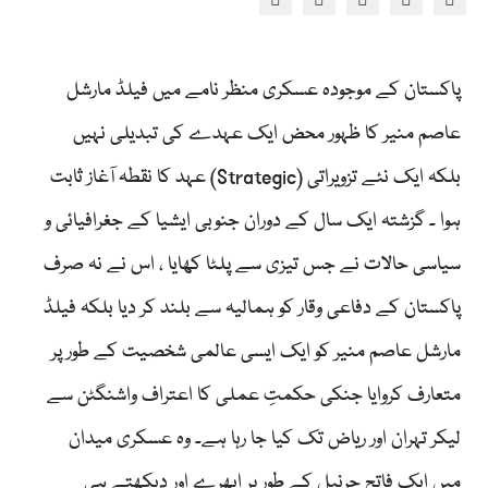
پاکستان کے موجودہ عسکری منظر نامے میں فیلڈ مارشل
عاصم منیر کا ظہور محض ایک عہدے کی تبدیلی نہیں
بلکہ ایک نئے تزویراتی (Strategic) عہد کا نقطہ آغاز ثابت
ہوا ۔ گزشتہ ایک سال کے دوران جنوبی ایشیا کے جغرافیائی و
سیاسی حالات نے جس تیزی سے پلٹا کھایا ، اس نے نہ صرف
پاکستان کے دفاعی وقار کو ہمالیہ سے بلند کر دیا بلکہ فیلڈ
مارشل عاصم منیر کو ایک ایسی عالمی شخصیت کے طور پر
متعارف کروایا جنکی حکمتِ عملی کا اعتراف واشنگٹن سے
لیکر تہران اور ریاض تک کیا جا رہا ہے۔ وہ عسکری میدان
میں ایک فاتح جرنیل کے طور پر ابھرے اور دیکھتے ہی