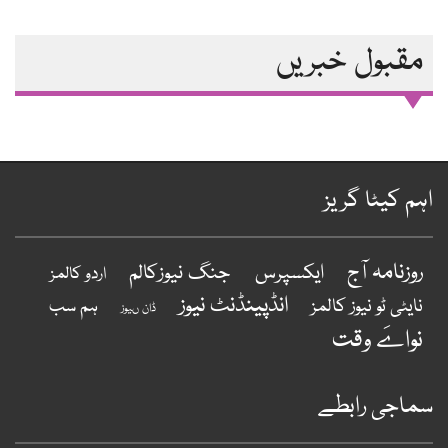
مقبول خبریں
ہم کیٹا گریز
روزنامہ آج
ایکسپرس
جنگ نیوزکالم
اردو کالمز
انڈپینڈنٹ نیوز
نایٹی ٹو نیوز کالمز
ہم سب
ڈان ںیوز
نواےَ وقت
ماجی رابطے