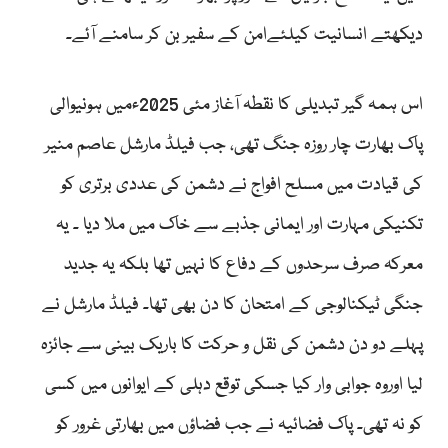
دیکھتے انسانیت کیلئےامن کے سفیر بن کر سامنے آئے۔
اس ہمہ گیر تبدیلی کا نقطہ آغاز مئی 2025ءمیں ہونیوالی
پاک بھارت چار روزہ جنگ تھی، جب فیلڈ مارشل عاصم منیر
کی قیادت میں مسلح افواج نے دشمن کی عددی برتری کو
تکنیکی مہارت اور ایمانی جذبے سے خاک میں ملا دیا ۔ یہ
معرکہ صرف سرحدوں کے دفاع کا نہیں تھا بلکہ یہ جدید
جنگی ٹیکنالوجی کے امتحان کا دن بھی تھا۔ فیلڈ مارشل نے
پہلے دو دن دشمن کی نقل و حرکت کا باریک بینی سے جائزہ
لیا اوروہ جوابی وار کیا جسکی توقع دہلی کے ایوانوں میں کسی
کو نہ تھی۔ پاک فضائیہ نے جب فضاؤں میں بھارتی غرور کو