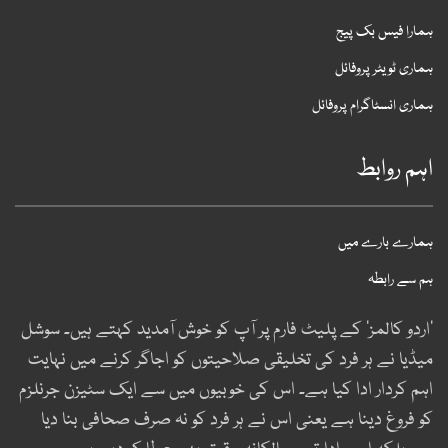
مارا فیس بک پیج
ماری ٹویٹر پروفائل
ماری انسٹاگرام پروفائل
ہم روابط
مارے بارے میں
م سے رابطہ
اردو کالمز‘ کے پلیٹ فارم پر آپ کو خوش آمدید کہتے ہیں۔ سوشل
یڈیا نے ہر فرد کی تخلیقی صلاحیتوں کو اجاگر کرنے میں نہایت
ہم کردار ادا کیا ہے۔ اس کی خوبیوں میں سے ایک سٹیزن جرنلزم
و فروغ دینا ہے یعنی اس نے ہر فرد کو نہ صرف صحافی بنا دیا