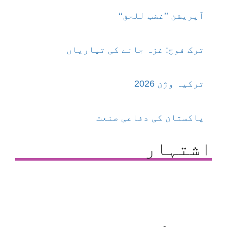
آپریشن ’’غضب للحق‘‘
ترک فوج: غزہ جانے کی تیاریاں
ترکیہ وژن 2026
پاکستان کی دفاعی صنعت
اشتہار