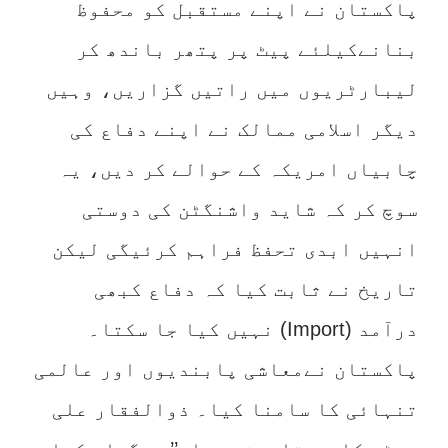
پاکستان نے اپنے مستقبل کو محفوظ
بنانےکیلئے پیٹ پر پتھر باندھ کر
لیبارٹریوں میں راتیں گزاریں، وہیں
دیگر اسلامی ممالک نے اپنے دفاع کی
چابیاں امریکہ کے حوالے کر دیں، یہ
سوچ کر کہ شاید واشنگٹن کی دوستی
انہیں ابدی تحفظ فراہم کرئیگی لیکن
تاریخ نے ثابت کیا کہ دفاع کبھی
درآمد (Import) نہیں کیا جا سکتا۔
پاکستان نےمعاشی پابندیوں اور عالمی
تنہائی کا سامنا کیا۔ ذوالفقار علی