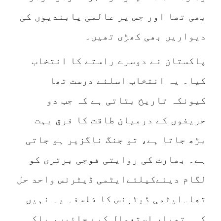
بھی تھا اور جس پر عالمی پابندیوں کی
دیواریں بھی کھڑی تھیں۔
پاکستان نے دوسرے راستے کا انتخاب
کیا۔ یہ انتخاب اسلئے درست تھا
کیونکہ تاریخ بتاتی ہے کہ جب دو
حریفوں کے درمیان طاقت کا فرق بہت
بڑھ جاتا ہے، تو جنگ ناگزیر ہو جاتی
ہے۔ بھارت کی روایتی فوجی برتری کو
لگام دینےکیلئےایٹمی ڈیٹرنس واحد حل
تھا۔ایٹمی ڈیٹرنس کا فلسفہ یہ نہیں
کہ ہتھیار استعمال کیے جائیں، بلکہ