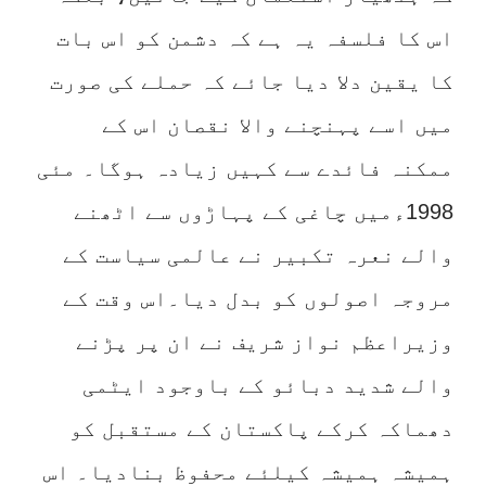
اس کا فلسفہ یہ ہے کہ دشمن کو اس بات
کا یقین دلا دیا جائے کہ حملے کی صورت
میں اسے پہنچنے والا نقصان اس کے
ممکنہ فائدے سے کہیں زیادہ ہوگا۔ مئی
1998ءمیں چاغی کے پہاڑوں سے اٹھنے
والے نعرہ تکبیر نے عالمی سیاست کے
مروجہ اصولوں کو بدل دیا۔اس وقت کے
وزیراعظم نواز شریف نے ان پر پڑنے
والے شدید دبائو کے باوجود ایٹمی
دھماکہ کرکے پاکستان کے مستقبل کو
ہمیشہ ہمیشہ کیلئے محفوظ بنادیا۔ اس