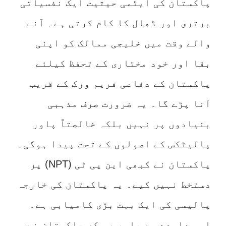
پاکستان کی ایٹمی حیثیت ایک نفسیاتی
برتری اور ڈھال کا کام کرتی ہے۔ آنے
والے وقت میں خلیجی ممالک کو اپنی
بقا اور خود مختاری کے تحفظ کیلئے
پاکستان کے دفاعی فریم ورک کے قریب
آنا پڑے گا۔ یہ ضرورت صرف مذہبی
بنیادوں پر نہیں بلکہ خالصتاً پاور
پالیٹکس کے اصولوں کے تحت پیدا ہوگی۔
پاکستان نے کبھی این پی ٹی (NPT) پر
دستخط نہیں کیے۔ یہ پاکستان کی خارجہ
پالیسی کی ایک بہت بڑی کامیابی ہے۔
اس معاہدے سے باہر رہ کر پاکستان نے