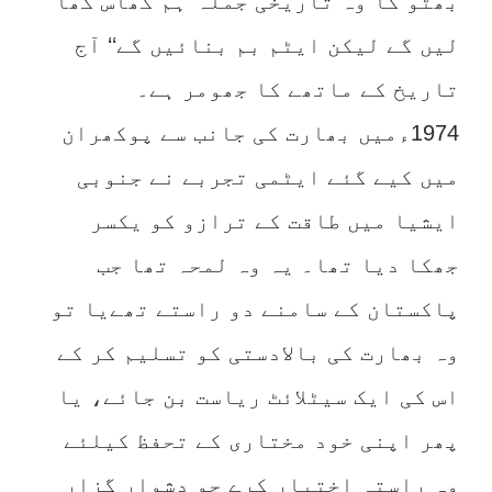
بھٹو کا وہ تاریخی جملہ’’ہم گھاس کھا
لیں گے لیکن ایٹم بم بنائیں گے‘‘ آج
تاریخ کے ماتھے کا جھومر ہے۔
1974ءمیں بھارت کی جانب سے پوکھران
میں کیے گئے ایٹمی تجربے نے جنوبی
ایشیا میں طاقت کے ترازو کو یکسر
جھکا دیا تھا۔ یہ وہ لمحہ تھا جب
پاکستان کے سامنے دو راستے تھےیا تو
وہ بھارت کی بالادستی کو تسلیم کر کے
اس کی ایک سیٹلائٹ ریاست بن جائے، یا
پھر اپنی خود مختاری کے تحفظ کیلئے
وہ راستہ اختیار کرے جو دشوار گزار