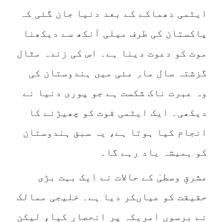
ایٹمی دھماکے کے بعد دنیا جان گئی کہ
پاکستان کی طرف میلی آنکھ سے دیکھنا
موت کو دعوت دینا ہے۔ اس کی زندہ مثال
گزشتہ سال ماہِ مئی میں ہندوستان کی
وہ عبرت ناک شکست ہے جو پوری دنیا نے
دیکھی۔ ایک ایٹمی قوت کو چھیڑنے کا
انجام کیا ہوتا ہے، یہ سبق ہندوستان
کو ہمیشہ یاد رہے گا۔
مشرقِ وسطیٰ کے حالات نے ایک بہت بڑی
حقیقت کو عیاںکر دیا ہے۔ خلیجی ممالک
نے برسوں امریکہ پر انحصار کیا، لیکن