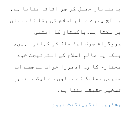
پابندیاں جھیل کر جو اثاثہ بنایا ہے،
وہ آج پورے عالمِ اسلام کی بقا کا سامان
بن سکتا ہے۔پاکستان کا ایٹمی
پروگرام صرف ایک ملک کی کہانی نہیں،
بلکہ یہ عالمِ اسلام کی اسٹرٹیجک خود
مختاری کا وہ ادھورا خواب ہے جسے اب
خلیجی ممالک کے تعاون سے ایک ناقابلِ
تسخیر حقیقت بننا ہے۔
بشکریہ انڈپینڈنٹ نیوز