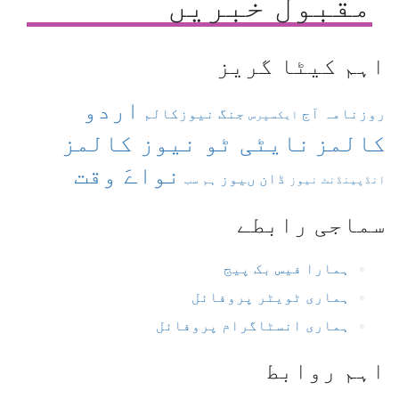
مقبول خبریں
اہم کیٹا گریز
اردو
روزنامہ آج
جنگ نیوزکالم
ایکسپرس
کالمز
نایٹی ٹو نیوز کالمز
نواےَ وقت
ڈان ںیوز
انڈپینڈنٹ نیوز
ہم سب
سماجی رابطے
ہمارا فیس بک پیج
ہماری ٹویٹر پروفائل
ہماری انسٹاگرام پروفائل
اہم روابط