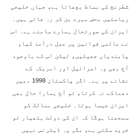
شطرنج کی بساط بچھاتا ہے، جہاں خلیجی
ریاستیں محض مہرے بن کر رہ جاتی ہیں۔
ایران کی صورتحال ہمارے سامنے ہے۔ اس
نے عالمی قوانین پر عمل درآمد کیا،
پابندیاں جھیلیں، لیکن اس کے باوجود
آج بھی وہ اسرائیل اور امریکہ کے
نشانے پر ہے۔ اگر پاکستان 1998 ءمیں
دھماکے نہ کرتا، تو آج ہمارا حال بھی
ایران جیسا ہوتا۔ خلیجی ممالک کو
سمجھنا ہوگا کہ ان کی دولت ہتھیار تو
خرید سکتی ہے، مگر وہ ڈیٹرنس نہیں