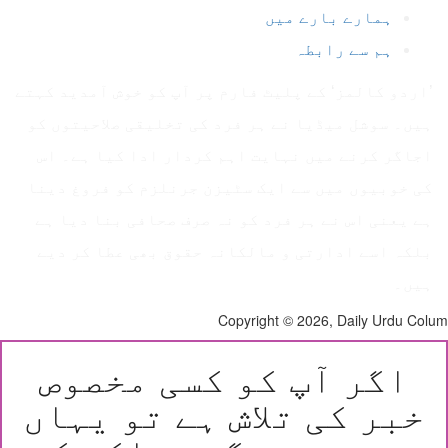
ہمارے بارے میں
ہم سے رابطہ
’اردو کالمز‘ کے پلیٹ فارم پر آپ کو خوش آمدید کہتے
ہیں۔ سوشل میڈیا نے ہر فرد کی تخلیقی صلاحیتوں کو
اجاگر کرنے میں نہایت اہم کردار ادا کیا ہے۔ اس
کی خوبیوں میں سے ایک سٹیزن جرنلزم کو فروغ دینا
ہے یعنی اس نے ہر فرد کو نہ صرف صحافی بنا دیا ہے
بلکہ اسے ادارتی و مالکانہ حقوق بھی عطا کر دیے
ہیں۔
Copyright © 2026, Daily Urdu Co
اگر آپ کو کسی مخصوص
خبر کی تلاش ہے تو یہاں