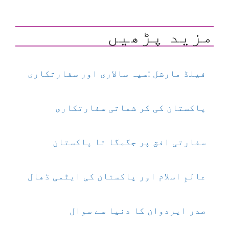
مزید پڑھیں
فیلڈ مارشل :سپہ سالاری اور سفارتکاری
پاکستان کی کر شماتی سفارتکاری
سفارتی افق پر جگمگا تا پاکستان
عالمِ اسلام اور پاکستان کی ایٹمی ڈھال
صدر ایردوان کا دنیا سے سوال