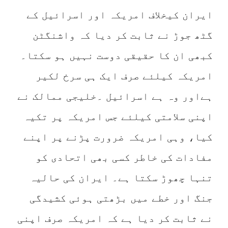
ایران کیخلاف امریکہ اور اسرائیل کے
گٹھ جوڑ نے ثابت کر دیا کہ واشنگٹن
کبھی ان کا حقیقی دوست نہیں ہو سکتا۔
امریکہ کیلئے صرف ایک ہی سرخ لکیر
ہےاور وہ ہے اسرائیل ۔خلیجی ممالک نے
اپنی سلامتی کیلئے جس امریکہ پر تکیہ
کیا، وہی امریکہ ضرورت پڑنے پر اپنے
مفادات کی خاطر کسی بھی اتحادی کو
تنہا چھوڑ سکتا ہے۔ ایران کی حالیہ
جنگ اور خطے میں بڑھتی ہوئی کشیدگی
نے ثابت کر دیا ہے کہ امریکہ صرف اپنی