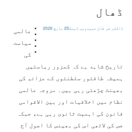
ڈھال
ڈاکٹر فر قان حمید
ویب ڈیسک
25 مارچ 2026
عالمی
سیاست
کی
تاریخ شاہد ہے کہ کمزور ریاستیں
ہمیشہ طاقتور سلطنتوں کے عزائم کی
بھینٹ چڑھتی رہی ہیں۔ مروجہ عالمی
نظام میں اخلاقیات اور بین الاقوامی
قانون کی اہمیت ثانوی رہی ہے، جبکہ
جس کی لاٹھی اس کی بھینس کا اصول آج