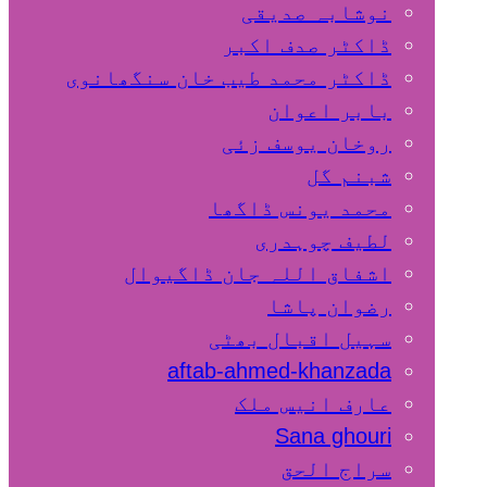
نوشابہ صدیقی
ڈاکٹر صدف اکبر
ڈاکٹر محمد طیب خان سنگھانوی
بابر اعوان
روخان یوسف زئی
شبنم گل
محمد یونس ڈاگھا
لطیف چوہدری
اشفاق اللہ جان ڈاگیوال
رضوان پاشا
سہیل اقبال بھٹی
aftab-ahmed-khanzada
عارف انیس ملک
Sana ghouri
سراج الحق