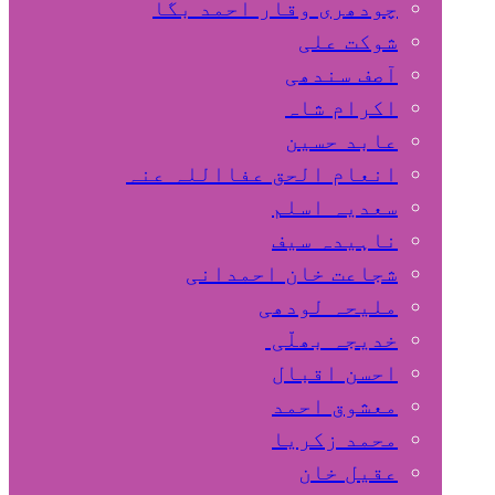
چودھری وقار احمد بگا
شوکت علی
آصف سندھی
اکرام شاہ
عابد حسین
انعام الحق عفااللہ عنہ
سعدیہ اسلم
ناہیدہ سیف
شجاعت خان احمدانی
ملیحہ لودھی
خدیجہ بھلّی
احسن اقبال
معشوق احمد
محمد زکریا
عقیل خان