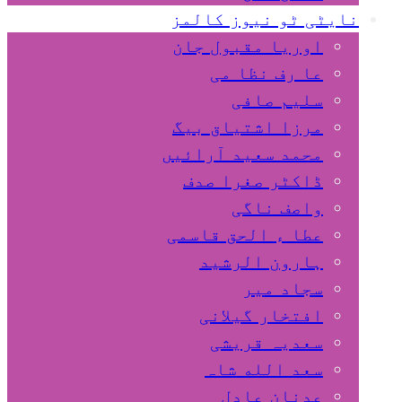
نایٹی ٹو نیوز کالمز
اوریا مقبول جان
عا رف نظا می
سلیم صافی
مرزا اشتیاق بیگ
محمد سعید آرائیں
ڈاکٹر صغرا صدف
واصف ناگی
عطا ء الحق قاسمی
ہارون الرشید
سجاد میر
افتخار گیلانی
سعدیہ قریشی
سعد الله شاہ
عدنان عادل