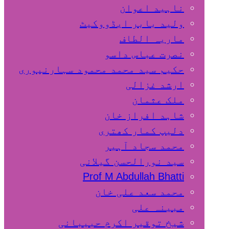
ناہید اعوان
ولید بابر ایڈووکیٹ
ماریہ الطاف
نصرت عباس داسو
حکیم سید محمد محمود سہارنپوری
ارشد غزالی
ملک عثمان
شاہد افراز خان
دلیپ کمار کھتری
محمد سجاد آہیر
سید نورالحسن گیلانی
Prof M Abdullah Bhatti
محمد سعد علی خان
مبینہ علی
شیخ توقیر اکرم حبیبانی