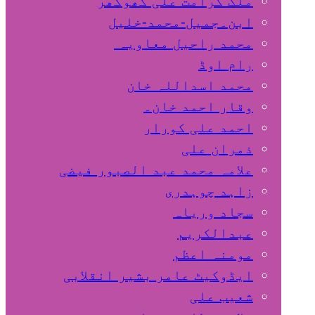
ملک کرامت علی کھوکھر
ابن۔جمیل-محمد-خلیل
محمد راحیل معاویہ
رام اوڈ
محمد اسداللہ خان
وقار احمد خان۔
احمد علی کورار
ذمران علی
علامہ محمد عبد الصبور فیضی
زاہد چوہدری
سجاد وریاہ
عبدالکریم
مومنہ اعظم
ایڈوکیٹ عامر بشیر انقلابی
شعیب علی