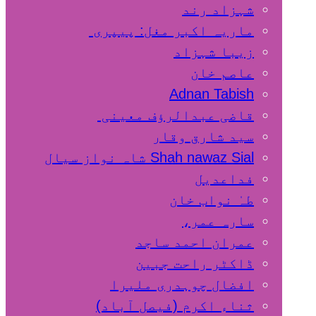
شہزاد رند
ماریہ اکبر مغل: پیپری
زیبا شہزاد
عاصم خان
Adnan Tabish
قاضی عبدالرؤف معینی
سید شارق وقار
Shah nawaz Sial شاہ نواز سیال
فداعدیل
طہٰ نواب خان
سارہ عمر،
عمران احمد ساجد
ڈاکٹر راحت جبین
افضال چوہدری ملیرا
ثناء اکرم (فیصل آباد)