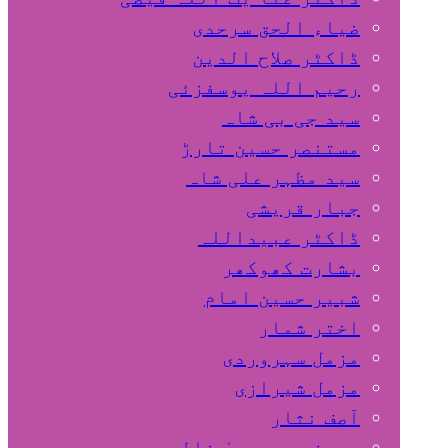
ضیاء الحق سرحدی
ڈاکٹر صلاح الدین
رحیم اللہ یوسفزئی
سید جی بی شاہ
مستنصر حسین تارڑ
سید مظہر علی شاہ
جبار قریشی
ڈاکٹر عبیداللہ
بشارت کھوکھر
شبیر حسین امام
اختر شمار
مزمل سہروردی
مزمل شیرازی
آصف نثار
پروفیسر یحییٰ خالد