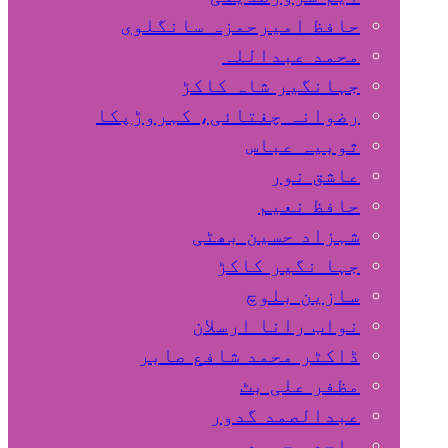
حافظ امیرحمزہ سانگلوی
محمد عبداللہ
جہانگیر شاہ کاکڑ
رضوانہ چغتائی، کہروڑپکا
ثوبیہ عباس
عاشق نور
حافظ نعیم
شہزاد حسین بھٹی
جہا نگیر کاکڑ
سازین بلوچ
نواب رانا ارسلان
ڈاکٹر محمد شافع صابر
مظفر علی بٹ
عبدالصمد گدور
ساجد محمود