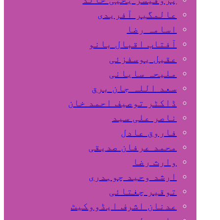
عالمگیر آفریدی
اسامہ رضا
آفتاب اقبال بانو
عقیل یوسفزئی
ملیحہ سایانی
سعد اللہ جان برق
ڈاکٹر توصیف احمد خان
ناصر علی سید
فاروق عادل
محمد عرفان صدیقی
وارث رضا
ارشد وحید چوہدری
توقیر چغتائی
عدنان اشرف ایڈووکیٹ