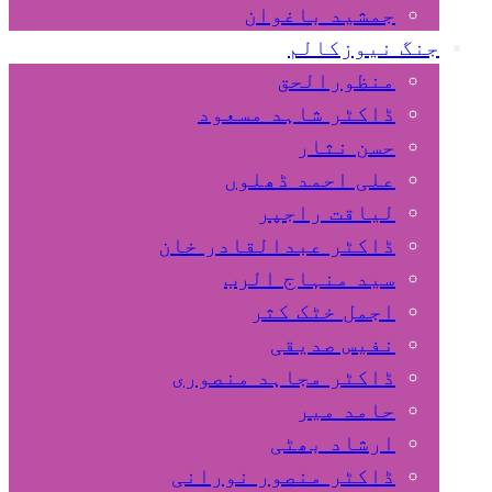
جمشید باغوان
جنگ نیوزکالم
منظورالحق
ڈاکٹر شاہد مسعود
حسن نثار
علی احمد ڈھلوں
لیاقت راجپر
ڈاکٹر عبدالقادر خان
سید منہاج الرب
اجمل خٹک کثر
نفیس صدیقی
ڈاکٹر مجاہد منصوری
حامد میر
ارشاد بھٹی
ڈاکٹر منصور نورانی