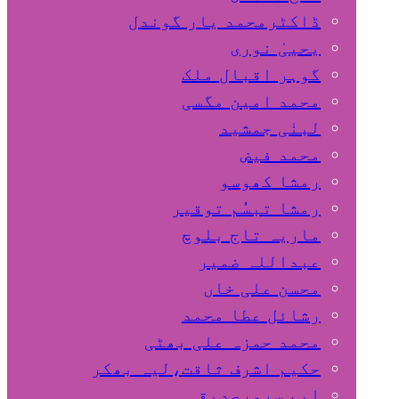
ڈاکٹرمحمد یار گوندل
گوہر اقبال ملک
محمد امین مگسی
لبنٰی جمشید
محمد فیض
رمشا کھوسو
رمشا تبسُم توقیر
ماریہ تاج بلوچ
عبداللہ ضمیر
محسن علی خاں
رشائل عطا محمد
محمد حمزہ علی بھٹی
حکیم اشرف ثاقت،لیہ بھکر
ایم سرورصدیقی