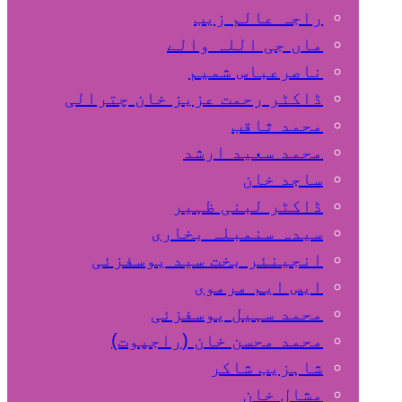
راجہ عالم زیب
ماں جی اللہ والے
ناصرعباس شمیم
ڈاکٹر رحمت عزیز خان چترالی
محمد ثاقب
محمد سعید ارشد
ساجد خان
ڈاکٹر لبنی ظہیر
سیدہ سنمبلہ بخاری
انجینئر بخت سید یوسفزئی
ایس ایم مرموی
محمد سہیل یوسفزئی
محمد محسن خان (راجپوت)
شاہزیب شاکر
مشال خان