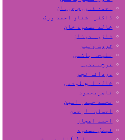
محمد فاروق چوہان
ڈاکٹر اشفاق احمد ورک
خالد مسعود خان
شازیہ ذیشان
ثروت ولیم
ملیحہ ہاشمی
فرح سعدیہ
دردانہ نجم
خالد ایچ لودھی
ناصرمحمود
محمد حیدر امین
احسان الرحمٰن
احمد اعجاز
فیصل مسعود
میجر جنرل (ر) زاہد مبشر