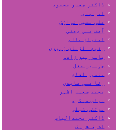
ڈاکٹر صفدر محمود
امر جلیل
علی معین نوازش
آصف علی بھٹی
امتیاز عالم
رفیع الزمان زبیری
یاسر پیر زادہ
جی این مغل
منصور آفاق
رضا علی عابدی
محمد سعید اظہر
عباس مہکری
مرتضیٰ شبلی
ڈاکٹر محمدالیاس
اشرف شریف