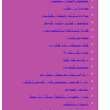
سہیل ريكی
مجیب الرحمان شامی
محمدرضاایڈدوکیٹ
شہزادافق التمیمی
سعید خان
شاہدعلی نوشاہی
میرک بلوچ
ولید شوکت
محمد شعیب
راجہ عابد علی عابد
پروفیسر محمد خورشید اختر
ناصرحمید
نور حسین افضل مڈل ایسٹ
امان اللہ