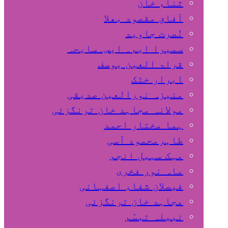
ثناء خان
آفاق مقصود بھلا
نُصرت جاوید
سمیرا ایم۔ ایس۔سایحہ
قراۃ العین یوسف
ابرار خٹک
منیزہ نورالعین صدیقی
مولانہ مجاہد خان ترنگزئی
ہما مختار احمد
طاہرمحمود آسی
مہک سہیل انجم
ماہ نور فخری
فیصلان شفاء اصفہانی
مجاہد خان ترنگزئی
نبیلہ تبسّم