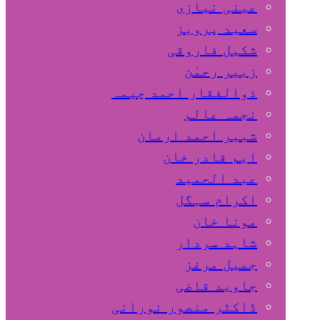
عینی نیازی
سعید پرویز
شکیل فاروقی
زبیر رحمٰن
ذوالفقار احمد چیمہ
نجمہ عالم
شبیر احمد ارمان
ایم قادر خان
عبد الحمید
اکرام سہگل
مونا خان
شاہد سردار
جمیل مرغز
جاوید قاضی
ڈاکٹر منصور نورانی