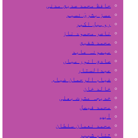
حافظ محمد صدیق مدنی
مسز بشریٰ نسیم
روہیل اکبر
ناصر محمود ناز
محمد شفیق
میمونہ عابد
صادق انور میاں
عبدالستار
ضیاء الرحمان ضیاء
خالد خان
خدیجہ عشرت بھلی
محمد فیصل
آیب
محمد نعمان سلطان
ثناء شبیر