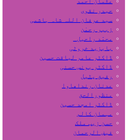
عثمان احمد
حیدر نقوی
سید عرفان اللہ شاہ ہاشمی
زبیر رحمٰن
محمّد راحیل
بایزید خروٹی
ڈاکٹر عامر لیاقت حسین
ڈاکٹر یونس حسنی
رفیق پٹیل
عدنان رنداھاوا
منظورالحق
ڈاکٹر امجد حسین
مہمان کالم
حسن زیب ملک
فیض الرحمان