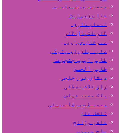
محمدپرویزبونیری
حنا پرویزبٹ
اسماء طارق
ظفر اقبال ظفر
عمرخان جوزوی
صفیہ ہارون، پتوکی
طاہر ایوب جنجوعہ
طاہر الحسن
ذیشان نور خلجی
راﺅ غلام مصطفی
ملک محمد فیاض
محمد طیب رضا حسینی
کاشف خان
حاشر وڑائچ
تاج محمدی