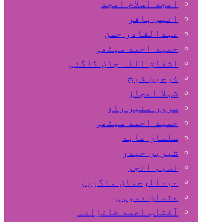
امجد اسلام امجد
انیس باقر
عبدالقادر حسن
حمید احمد سیٹھی
اشفاق اللہ جان ڈاگئی
فرحین شیخ
شہلا اعجاز
سرور منیر راؤ
حمید احمد سیٹھی
سلمان عابد
شیریں حیدر
نسیم انجم
عبدالرحمان منگریو
عثمان دموہی
آفتاب احمد خانزادہ