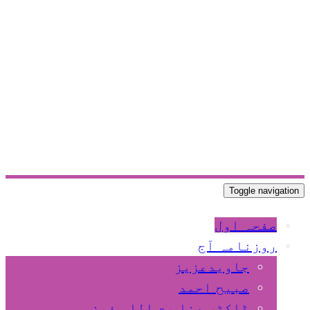
Toggle navigation
صفحہ اول
روزنامہ آج
جاویدعزیز
صبیح احمد
ڈاکٹر عنا یت اللہ فیضی