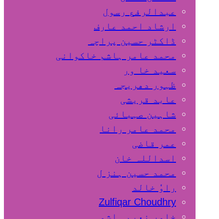
عبدالرفع رسول
ارشاد احمد عارف
ڈاکٹر حسین پراچہ
محمد عامر ہاشم خاکوانی
سعید خا ور
ظہور دھریجہ
عابد قریشی
شاہین صہبائی
محمد عامر رانا
عمر قاضی
اسداللہ خان
محمد حسین ہنز ل
راوٗ خالد
Zulfiqar Choudhry
خاور نعیم ہاشمی