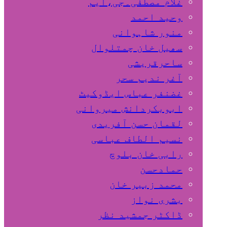
غلام مصطفٰی۔جی،ایم
وحید احمد
منور شاہوانی
سھیل خان چمتلوال
ساحرقریشی
آغر ندیم سحر
غضنفر عباس ایڈوکیٹ
ابوبکردانش میروانی
لقمان حسن آفریدی
نسیم الطاف عباسی
رابی خان بلوچ
حمادحسن
محمد زبیر خان
بشری نواز
ڈاکٹر جمشید نظر