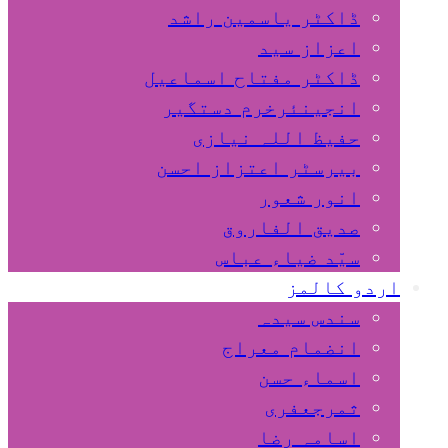
ڈاکٹر یاسمین راشد
اعزاز سید
ڈاکٹر مفتاح اسماعیل
انجینئرخرم دستگیر
حفیظ اللہ نیازی
بیرسٹر اعتزاز احسن
انور شعور
صدیق الفاروق
سیّد ضیاء عباس
اردو کالمز
سندس سیدہ
انضمام معراج
اسماء حسن
ثمرجعفری
اسامہ رضا