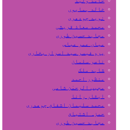
حامد ولید
خالد ہمایوں
نوید چودھری
محمد معاذ قریشی
مجاہد حسین طوری
میاں عمر عباس
پرو فیسر سید اسرار بخاری
ناصر سلمان
شاہد ملک
منظور احمد
مجیب الرحمٰن شامی
ایثار رانا
محمد سلیمان اشفاق چوهدری
حمزہ اشتیاق
مجاہد حسین طوری