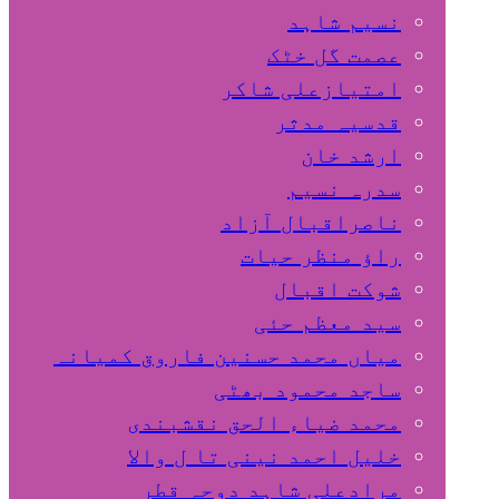
نسیم شاہد
عصمت گل خٹک
امتیازعلی شاکر
قدسیہ مدثر
ارشد خان
سدرہ نسیم
ناصراقبال آزاد
راؤ منظر حیات
شوکت اقبال
سید معظم حئی
میاں محمد حسنین فاروق کمیانہ
ساجد محمود بھٹی
محمد ضیاء الحق نقشبندی
خلیل احمد نینی تا ل والا
مرادعلی شاہد دوحہ قطر