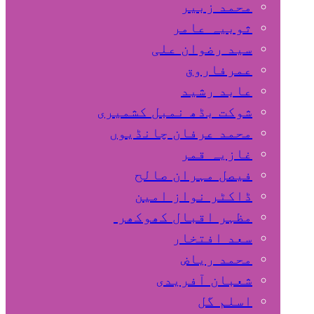
محمد زبیر
ثوبیہ عامر
سید رضوان علی
عمرفاروق
عابد رشید
شوکت بڈھ نمبل کشمیری
محمد عرفان چانڈیوں
غازیہ قمر
فیصل مہران صالح
ڈاکٹر نواز امین
مظہر اقبال کھوکھر
سعد افتخار
محمد ریاض
شعبان آفریدی
اسلم گل