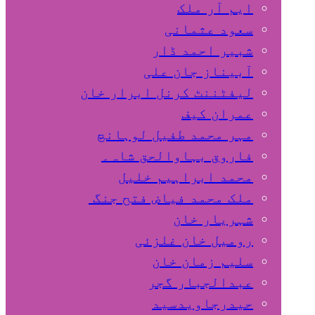
ایم آر ملک
سعود عثمانی
شبیر احمد ڈار
آبیناز جان علی
لیفٹننٹ کرنل ابرار خان
عمران کیف
مہر محمد طفیل لوہانچ
فاروق بہاوالحق شاہ۔
محمد ابراہیم خلیل
ملک محمد فیاض فتح جنگ
شہریار خان
رومیل خان غلزئی
سلیم زمان خان
عبدالجبار گجر
حیدرجاویدسید