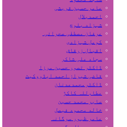
عامر حسین قریشی
اﺣﻤﺪﺑﻼل
شہزاد بلوچ
عرفان مصطفٰی صحرائی
کومل شہزادی
اقبال زرقاش
سجاد علی شاکر
ڈاکٹر تصور حسین مرزا
قاضی شیراز احمد ایڈووکیٹ
ڈاکٹرمحمدعدنان
عطاءللہ کاکڑ
صابر محمد حسین
خالد محمود فیصل
عامر ظہور سرگانہ
محمد جمال مگسی