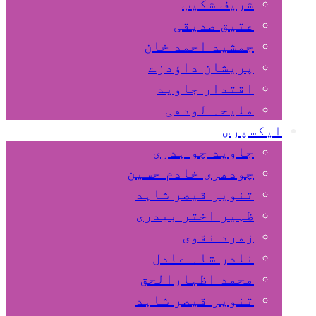
شریف شکیب
عتیق صدیقی
جمشید احمد خان
پریشان داﺅدزے
اقتدار جاوید
ملیحہ لودھی
ایکسپرس
جاوید چو ہدری
چودھری خادم حسین
تنویر قیصر شاہد
ظہیر اختر بیدری
زمرد نقوی
نادر شاہ عادل
محمد اظہارالحق
تنویر قیصر شاہد