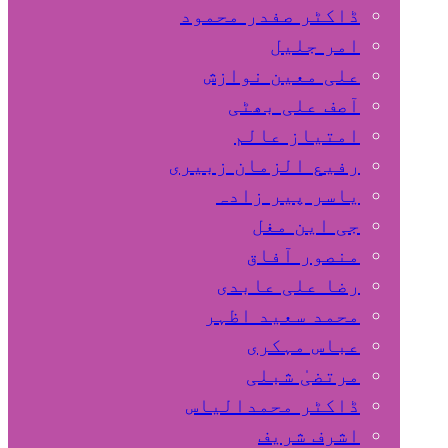
ڈاکٹر صفدر محمود
امر جلیل
علی معین نوازش
آصف علی بھٹی
امتیاز عالم
رفیع الزمان زبیری
یاسر پیر زادہ
جی این مغل
منصور آفاق
رضا علی عابدی
محمد سعید اظہر
عباس مہکری
مرتضیٰ شبلی
ڈاکٹر محمدالیاس
اشرف شریف