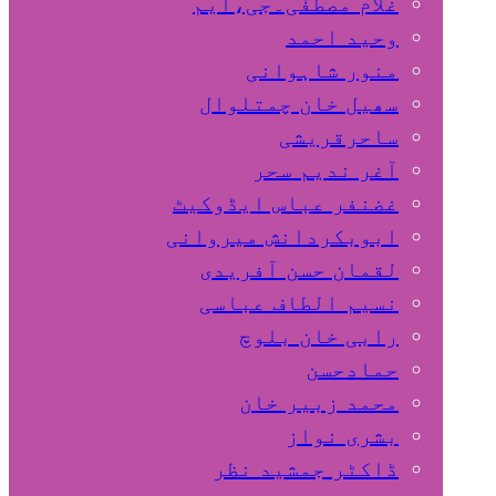
غلام مصطفٰی۔جی،ایم
وحید احمد
منور شاہوانی
سھیل خان چمتلوال
ساحرقریشی
آغر ندیم سحر
غضنفر عباس ایڈوکیٹ
ابوبکردانش میروانی
لقمان حسن آفریدی
نسیم الطاف عباسی
رابی خان بلوچ
حمادحسن
محمد زبیر خان
بشری نواز
ڈاکٹر جمشید نظر