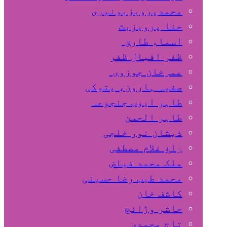
محمدپرویزبونیری
حنا پرویزبٹ
اسماء طارق
ظفر اقبال ظفر
عمرخان جوزوی
صفیہ ہارون، پتوکی
طاہر ایوب جنجوعہ
طاہر الحسن
ذیشان نور خلجی
راﺅ غلام مصطفی
ملک محمد فیاض
محمد طیب رضا حسینی
کاشف خان
حاشر وڑائچ
تاج محمدی