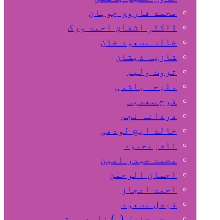
محمد فاروق چوہان
ڈاکٹر اشفاق احمد ورک
خالد مسعود خان
شازیہ ذیشان
ثروت ولیم
ملیحہ ہاشمی
فرح سعدیہ
دردانہ نجم
خالد ایچ لودھی
ناصرمحمود
محمد حیدر امین
احسان الرحمٰن
احمد اعجاز
فیصل مسعود
میجر جنرل (ر) زاہد مبشر