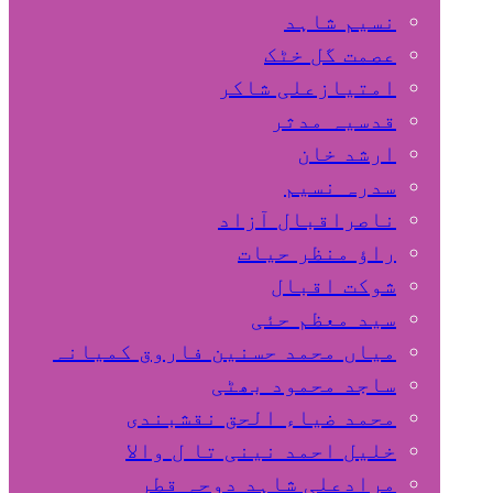
نسیم شاہد
عصمت گل خٹک
امتیازعلی شاکر
قدسیہ مدثر
ارشد خان
سدرہ نسیم
ناصراقبال آزاد
راؤ منظر حیات
شوکت اقبال
سید معظم حئی
میاں محمد حسنین فاروق کمیانہ
ساجد محمود بھٹی
محمد ضیاء الحق نقشبندی
خلیل احمد نینی تا ل والا
مرادعلی شاہد دوحہ قطر