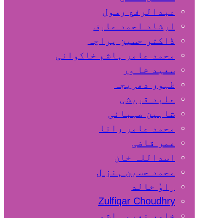
عبدالرفع رسول
ارشاد احمد عارف
ڈاکٹر حسین پراچہ
محمد عامر ہاشم خاکوانی
سعید خا ور
ظہور دھریجہ
عابد قریشی
شاہین صہبائی
محمد عامر رانا
عمر قاضی
اسداللہ خان
محمد حسین ہنز ل
راوٗ خالد
Zulfiqar Choudhry
خاور نعیم ہاشمی