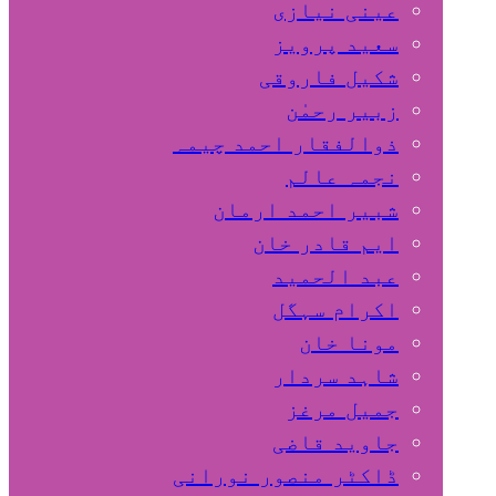
عینی نیازی
سعید پرویز
شکیل فاروقی
زبیر رحمٰن
ذوالفقار احمد چیمہ
نجمہ عالم
شبیر احمد ارمان
ایم قادر خان
عبد الحمید
اکرام سہگل
مونا خان
شاہد سردار
جمیل مرغز
جاوید قاضی
ڈاکٹر منصور نورانی