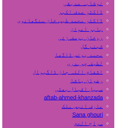
نوشابہ صدیقی
ڈاکٹر صدف اکبر
ڈاکٹر محمد طیب خان سنگھانوی
بابر اعوان
روخان یوسف زئی
شبنم گل
محمد یونس ڈاگھا
لطیف چوہدری
اشفاق اللہ جان ڈاگیوال
رضوان پاشا
سہیل اقبال بھٹی
aftab-ahmed-khanzada
عارف انیس ملک
Sana ghouri
سراج الحق