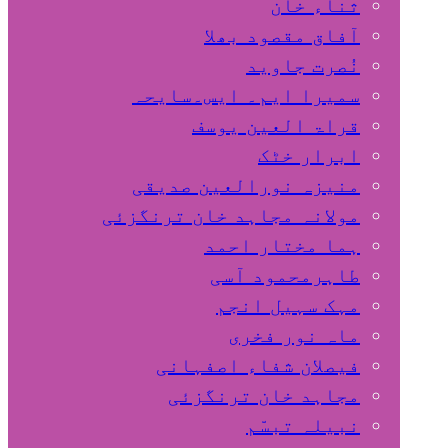
ثناء خان
آفاق مقصود بھلا
نُصرت جاوید
سمیرا ایم۔ ایس۔سایحہ
قراۃ العین یوسف
ابرار خٹک
منیزہ نورالعین صدیقی
مولانہ مجاہد خان ترنگزئی
ہما مختار احمد
طاہرمحمود آسی
مہک سہیل انجم
ماہ نور فخری
فیصلان شفاء اصفہانی
مجاہد خان ترنگزئی
نبیلہ تبسّم