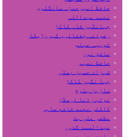
حافظ امیرحمزہ سانگلوی
محمد عبداللہ
جہانگیر شاہ کاکڑ
رضوانہ چغتائی، کہروڑپکا
ثوبیہ عباس
عاشق نور
حافظ نعیم
شہزاد حسین بھٹی
جہا نگیر کاکڑ
سازین بلوچ
نواب رانا ارسلان
ڈاکٹر محمد شافع صابر
مظفر علی بٹ
عبدالصمد گدور
ساجد محمود