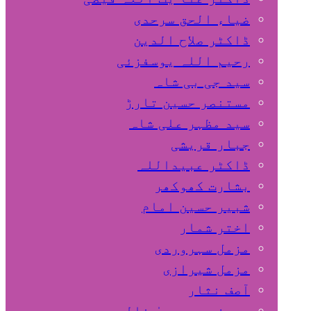
ضیاء الحق سرحدی
ڈاکٹر صلاح الدین
رحیم اللہ یوسفزئی
سید جی بی شاہ
مستنصر حسین تارڑ
سید مظہر علی شاہ
جبار قریشی
ڈاکٹر عبیداللہ
بشارت کھوکھر
شبیر حسین امام
اختر شمار
مزمل سہروردی
مزمل شیرازی
آصف نثار
پروفیسر یحییٰ خالد