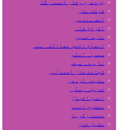
چودھری وقار احمد بگا
شوکت علی
آصف سندھی
اکرام شاہ
عابد حسین
انعام الحق عفااللہ عنہ
سعدیہ اسلم
ناہیدہ سیف
شجاعت خان احمدانی
ملیحہ لودھی
خدیجہ بھلّی
احسن اقبال
معشوق احمد
محمد زکریا
عقیل خان