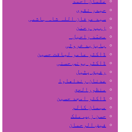
عثمان احمد
حیدر نقوی
سید عرفان اللہ شاہ ہاشمی
زبیر رحمٰن
محمّد راحیل
بایزید خروٹی
ڈاکٹر عامر لیاقت حسین
ڈاکٹر یونس حسنی
رفیق پٹیل
عدنان رنداھاوا
منظورالحق
ڈاکٹر امجد حسین
مہمان کالم
حسن زیب ملک
فیض الرحمان