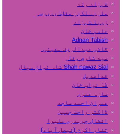
شہزاد رند
ماریہ اکبر مغل: پیپری
زیبا شہزاد
عاصم خان
Adnan Tabish
قاضی عبدالرؤف معینی
سید شارق وقار
Shah nawaz Sial شاہ نواز سیال
فداعدیل
طہٰ نواب خان
سارہ عمر،
عمران احمد ساجد
ڈاکٹر راحت جبین
افضال چوہدری ملیرا
ثناء اکرم (فیصل آباد)