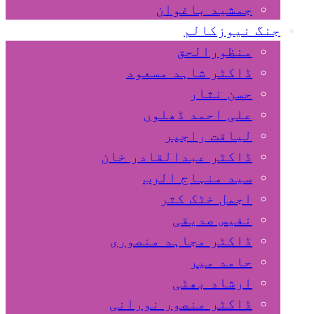
جمشید باغوان
جنگ نیوزکالم
منظورالحق
ڈاکٹر شاہد مسعود
حسن نثار
علی احمد ڈھلوں
لیاقت راجپر
ڈاکٹر عبدالقادر خان
سید منہاج الرب
اجمل خٹک کثر
نفیس صدیقی
ڈاکٹر مجاہد منصوری
حامد میر
ارشاد بھٹی
ڈاکٹر منصور نورانی