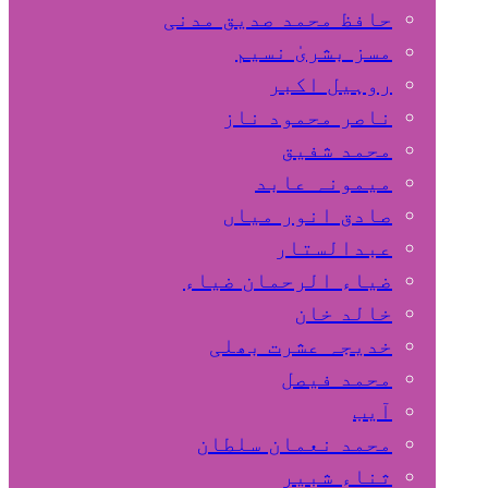
حافظ محمد صدیق مدنی
مسز بشریٰ نسیم
روہیل اکبر
ناصر محمود ناز
محمد شفیق
میمونہ عابد
صادق انور میاں
عبدالستار
ضیاء الرحمان ضیاء
خالد خان
خدیجہ عشرت بھلی
محمد فیصل
آیب
محمد نعمان سلطان
ثناء شبیر