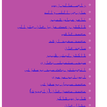
راجہ عالم زیب
ماں جی اللہ والے
ناصرعباس شمیم
ڈاکٹر رحمت عزیز خان چترالی
محمد ثاقب
محمد سعید ارشد
ساجد خان
ڈاکٹر لبنی ظہیر
سیدہ سنمبلہ بخاری
انجینئر بخت سید یوسفزئی
ایس ایم مرموی
محمد سہیل یوسفزئی
محمد محسن خان (راجپوت)
شاہزیب شاکر
مشال خان