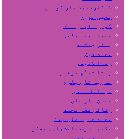
ڈاکٹرمحمد یار گوندل
گوہر اقبال ملک
محمد امین مگسی
لبنٰی جمشید
محمد فیض
رمشا کھوسو
رمشا تبسُم توقیر
ماریہ تاج بلوچ
عبداللہ ضمیر
محسن علی خاں
رشائل عطا محمد
محمد حمزہ علی بھٹی
حکیم اشرف ثاقت،لیہ بھکر
ایم سرورصدیقی