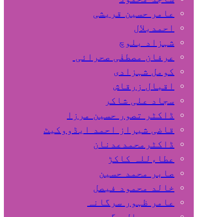
عامر حسین قریشی
اﺣﻤﺪﺑﻼل
شہزاد بلوچ
عرفان مصطفٰی صحرائی
کومل شہزادی
اقبال زرقاش
سجاد علی شاکر
ڈاکٹر تصور حسین مرزا
قاضی شیراز احمد ایڈووکیٹ
ڈاکٹرمحمدعدنان
عطاءللہ کاکڑ
صابر محمد حسین
خالد محمود فیصل
عامر ظہور سرگانہ
محمد جمال مگسی