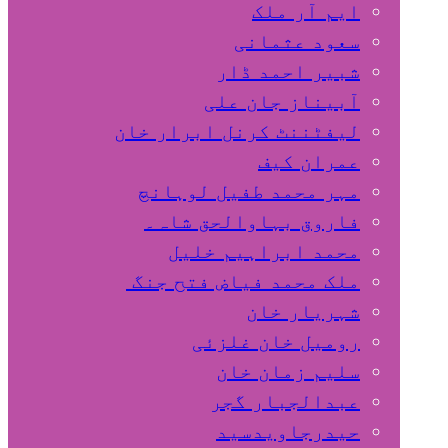
ایم آر ملک
سعود عثمانی
شبیر احمد ڈار
آبیناز جان علی
لیفٹننٹ کرنل ابرار خان
عمران کیف
مہر محمد طفیل لوہانچ
فاروق بہاوالحق شاہ۔
محمد ابراہیم خلیل
ملک محمد فیاض فتح جنگ
شہریار خان
رومیل خان غلزئی
سلیم زمان خان
عبدالجبار گجر
حیدرجاویدسید