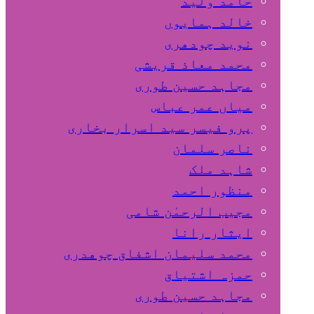
حامد ولید
خالد ہمایوں
نوید چودھری
محمد معاذ قریشی
مجاہد حسین طوری
میاں عمر عباس
پرو فیسر سید اسرار بخاری
ناصر سلمان
شاہد ملک
منظور احمد
مجیب الرحمٰن شامی
ایثار رانا
محمد سلیمان اشفاق چوهدری
حمزہ اشتیاق
مجاہد حسین طوری