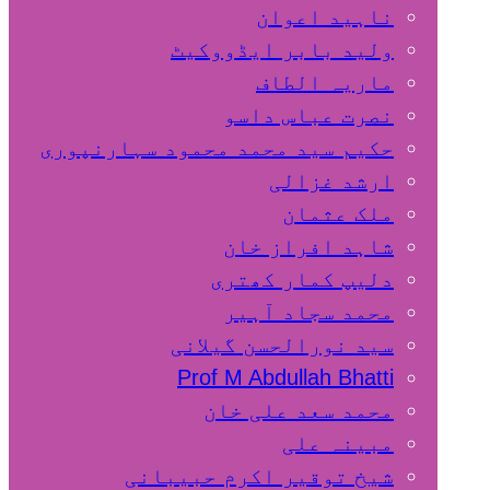
ناہید اعوان
ولید بابر ایڈووکیٹ
ماریہ الطاف
نصرت عباس داسو
حکیم سید محمد محمود سہارنپوری
ارشد غزالی
ملک عثمان
شاہد افراز خان
دلیپ کمار کھتری
محمد سجاد آہیر
سید نورالحسن گیلانی
Prof M Abdullah Bhatti
محمد سعد علی خان
مبینہ علی
شیخ توقیر اکرم حبیبانی