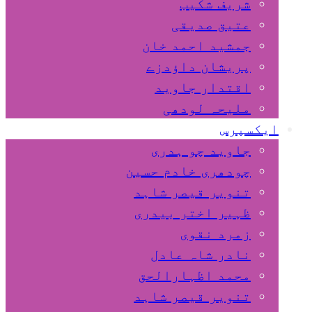
شریف شکیب
عتیق صدیقی
جمشید احمد خان
پریشان داﺅدزے
اقتدار جاوید
ملیحہ لودھی
ایکسپرس
جاوید چو ہدری
چودھری خادم حسین
تنویر قیصر شاہد
ظہیر اختر بیدری
زمرد نقوی
نادر شاہ عادل
محمد اظہارالحق
تنویر قیصر شاہد