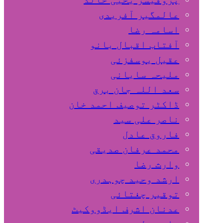
عالمگیر آفریدی
اسامہ رضا
آفتاب اقبال بانو
عقیل یوسفزئی
ملیحہ سایانی
سعد اللہ جان برق
ڈاکٹر توصیف احمد خان
ناصر علی سید
فاروق عادل
محمد عرفان صدیقی
وارث رضا
ارشد وحید چوہدری
توقیر چغتائی
عدنان اشرف ایڈووکیٹ