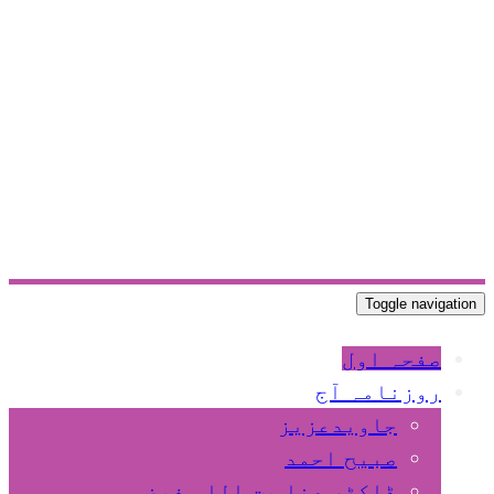
Toggle navigation
صفحہ اول
روزنامہ آج
جاویدعزیز
صبیح احمد
ڈاکٹر عنا یت اللہ فیضی