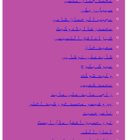
سہیل ريكی
مجیب الرحمان شامی
محمدرضاایڈدوکیٹ
شہزادافق التمیمی
سعید خان
شاہدعلی نوشاہی
میرک بلوچ
ولید شوکت
محمد شعیب
راجہ عابد علی عابد
پروفیسر محمد خورشید اختر
ناصرحمید
نور حسین افضل مڈل ایسٹ
امان اللہ