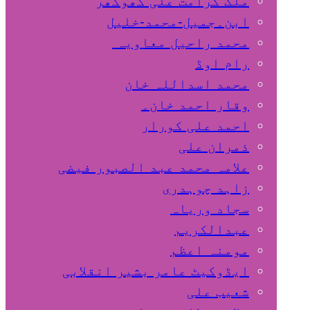
ملک کرامت علی کھوکھر
ابن۔جمیل-محمد-خلیل
محمد راحیل معاویہ
رام اوڈ
محمد اسداللہ خان
وقار احمد خان۔
احمد علی کورار
ذمران علی
علامہ محمد عبد الصبور فیضی
زاہد چوہدری
سجاد وریاہ
عبدالکریم
مومنہ اعظم
ایڈوکیٹ عامر بشیر انقلابی
شعیب علی