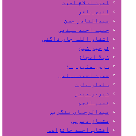
امجد اسلام امجد
انیس باقر
عبدالقادر حسن
حمید احمد سیٹھی
اشفاق اللہ جان ڈاگئی
فرحین شیخ
شہلا اعجاز
سرور منیر راؤ
حمید احمد سیٹھی
سلمان عابد
شیریں حیدر
نسیم انجم
عبدالرحمان منگریو
عثمان دموہی
آفتاب احمد خانزادہ