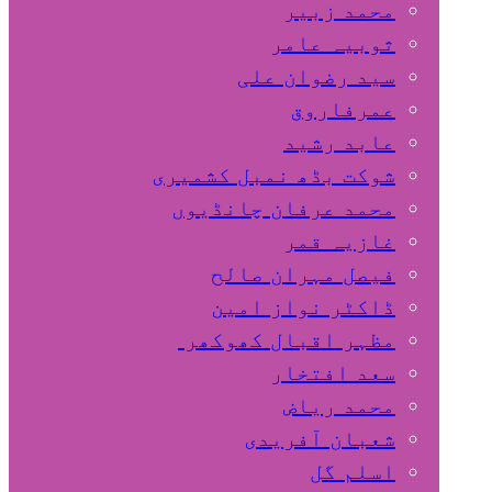
محمد زبیر
ثوبیہ عامر
سید رضوان علی
عمرفاروق
عابد رشید
شوکت بڈھ نمبل کشمیری
محمد عرفان چانڈیوں
غازیہ قمر
فیصل مہران صالح
ڈاکٹر نواز امین
مظہر اقبال کھوکھر
سعد افتخار
محمد ریاض
شعبان آفریدی
اسلم گل