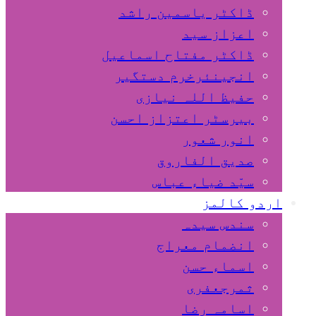
ڈاکٹر یاسمین راشد
اعزاز سید
ڈاکٹر مفتاح اسماعیل
انجینئرخرم دستگیر
حفیظ اللہ نیازی
بیرسٹر اعتزاز احسن
انور شعور
صدیق الفاروق
سیّد ضیاء عباس
اردو کالمز
سندس سیدہ
انضمام معراج
اسماء حسن
ثمرجعفری
اسامہ رضا