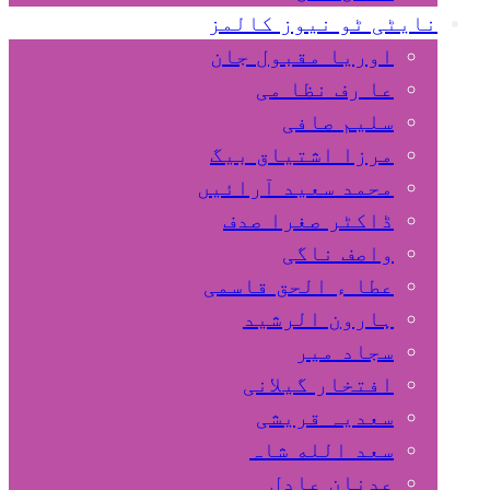
نایٹی ٹو نیوز کالمز
اوریا مقبول جان
عا رف نظا می
سلیم صافی
مرزا اشتیاق بیگ
محمد سعید آرائیں
ڈاکٹر صغرا صدف
واصف ناگی
عطا ء الحق قاسمی
ہارون الرشید
سجاد میر
افتخار گیلانی
سعدیہ قریشی
سعد الله شاہ
عدنان عادل