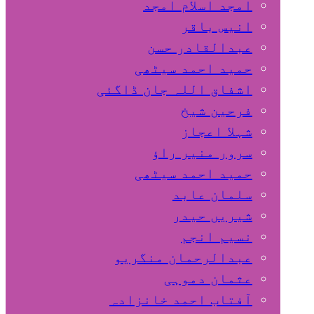
امجد اسلام امجد
انیس باقر
عبدالقادر حسن
حمید احمد سیٹھی
اشفاق اللہ جان ڈاگئی
فرحین شیخ
شہلا اعجاز
سرور منیر راؤ
حمید احمد سیٹھی
سلمان عابد
شیریں حیدر
نسیم انجم
عبدالرحمان منگریو
عثمان دموہی
آفتاب احمد خانزادہ