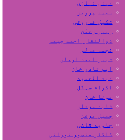
عینی نیازی
سعید پرویز
شکیل فاروقی
زبیر رحمٰن
ذوالفقار احمد چیمہ
نجمہ عالم
شبیر احمد ارمان
ایم قادر خان
عبد الحمید
اکرام سہگل
مونا خان
شاہد سردار
جمیل مرغز
جاوید قاضی
ڈاکٹر منصور نورانی