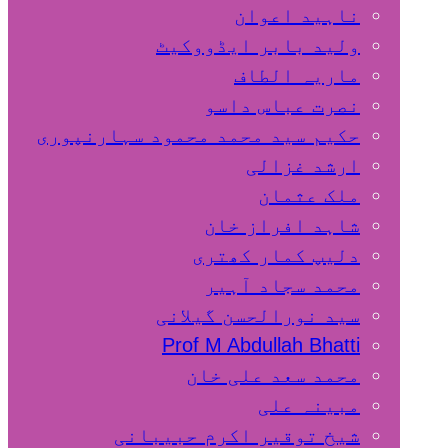
ناہید اعوان
ولید بابر ایڈووکیٹ
ماریہ الطاف
نصرت عباس داسو
حکیم سید محمد محمود سہارنپوری
ارشد غزالی
ملک عثمان
شاہد افراز خان
دلیپ کمار کھتری
محمد سجاد آہیر
سید نورالحسن گیلانی
Prof M Abdullah Bhatti
محمد سعد علی خان
مبینہ علی
شیخ توقیر اکرم حبیبانی