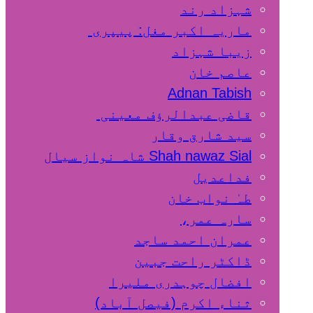
شہزاد رند
ماریہ اکبر مغل: پیپری
زیبا شہزاد
عاصم خان
Adnan Tabish
قاضی عبدالرؤف معینی
سید شارق وقار
Shah nawaz Sial شاہ نواز سیال
فداعدیل
طہٰ نواب خان
سارہ عمر،
عمران احمد ساجد
ڈاکٹر راحت جبین
افضال چوہدری ملیرا
ثناء اکرم (فیصل آباد)