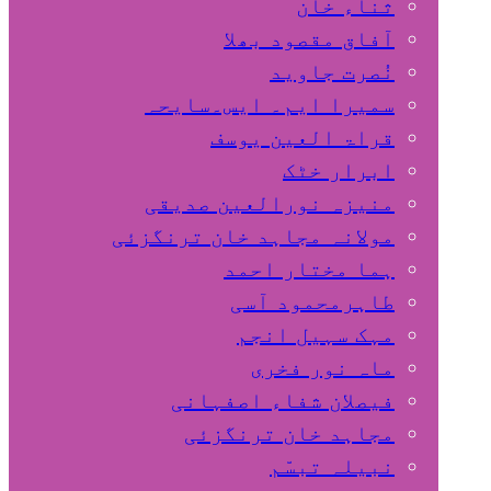
ثناء خان
آفاق مقصود بھلا
نُصرت جاوید
سمیرا ایم۔ ایس۔سایحہ
قراۃ العین یوسف
ابرار خٹک
منیزہ نورالعین صدیقی
مولانہ مجاہد خان ترنگزئی
ہما مختار احمد
طاہرمحمود آسی
مہک سہیل انجم
ماہ نور فخری
فیصلان شفاء اصفہانی
مجاہد خان ترنگزئی
نبیلہ تبسّم