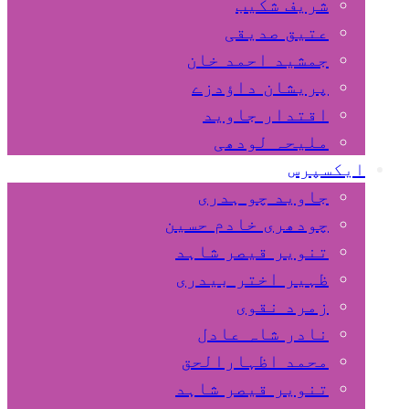
شریف شکیب
عتیق صدیقی
جمشید احمد خان
پریشان داﺅدزے
اقتدار جاوید
ملیحہ لودھی
ایکسپرس
جاوید چو ہدری
چودھری خادم حسین
تنویر قیصر شاہد
ظہیر اختر بیدری
زمرد نقوی
نادر شاہ عادل
محمد اظہارالحق
تنویر قیصر شاہد