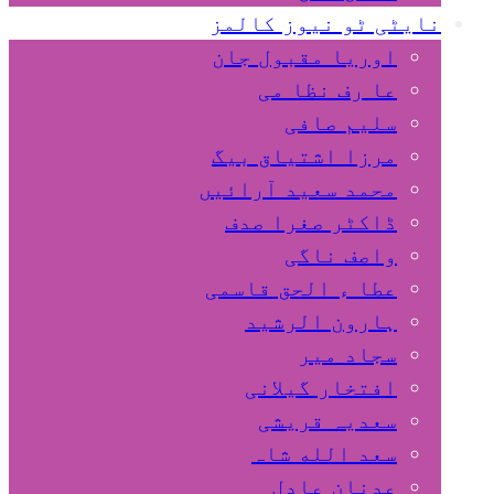
نایٹی ٹو نیوز کالمز
اوریا مقبول جان
عا رف نظا می
سلیم صافی
مرزا اشتیاق بیگ
محمد سعید آرائیں
ڈاکٹر صغرا صدف
واصف ناگی
عطا ء الحق قاسمی
ہارون الرشید
سجاد میر
افتخار گیلانی
سعدیہ قریشی
سعد الله شاہ
عدنان عادل