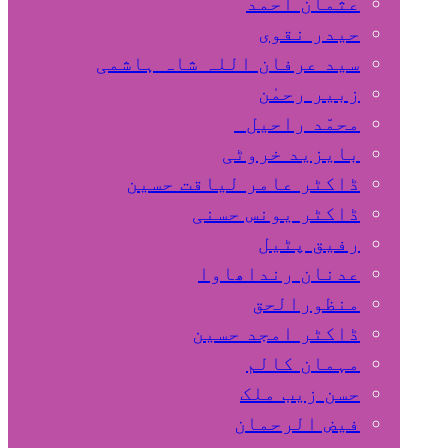
عثمان احمد
حیدر نقوی
سید عرفان اللہ شاہ ہاشمی
زبیر رحمٰن
محمّد راحیل
بایزید خروٹی
ڈاکٹر عامر لیاقت حسین
ڈاکٹر یونس حسنی
رفیق پٹیل
عدنان رنداھاوا
منظورالحق
ڈاکٹر امجد حسین
مہمان کالم
حسن زیب ملک
فیض الرحمان