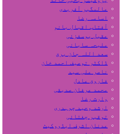
عالمگیر آفریدی
اسامہ رضا
آفتاب اقبال بانو
عقیل یوسفزئی
ملیحہ سایانی
سعد اللہ جان برق
ڈاکٹر توصیف احمد خان
ناصر علی سید
فاروق عادل
محمد عرفان صدیقی
وارث رضا
ارشد وحید چوہدری
توقیر چغتائی
عدنان اشرف ایڈووکیٹ