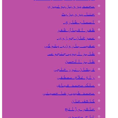
محمدپرویزبونیری
حنا پرویزبٹ
اسماء طارق
ظفر اقبال ظفر
عمرخان جوزوی
صفیہ ہارون، پتوکی
طاہر ایوب جنجوعہ
طاہر الحسن
ذیشان نور خلجی
راﺅ غلام مصطفی
ملک محمد فیاض
محمد طیب رضا حسینی
کاشف خان
حاشر وڑائچ
تاج محمدی