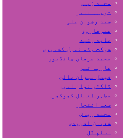
محمد زبیر
ثوبیہ عامر
سید رضوان علی
عمرفاروق
عابد رشید
شوکت بڈھ نمبل کشمیری
محمد عرفان چانڈیوں
غازیہ قمر
فیصل مہران صالح
ڈاکٹر نواز امین
مظہر اقبال کھوکھر
سعد افتخار
محمد ریاض
شعبان آفریدی
اسلم گل