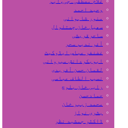
غلام مصطفٰی۔جی،ایم
وحید احمد
منور شاہوانی
سھیل خان چمتلوال
ساحرقریشی
آغر ندیم سحر
غضنفر عباس ایڈوکیٹ
ابوبکردانش میروانی
لقمان حسن آفریدی
نسیم الطاف عباسی
رابی خان بلوچ
حمادحسن
محمد زبیر خان
بشری نواز
ڈاکٹر جمشید نظر