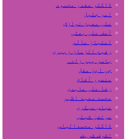
ڈاکٹر صفدر محمود
امر جلیل
علی معین نوازش
آصف علی بھٹی
امتیاز عالم
رفیع الزمان زبیری
یاسر پیر زادہ
جی این مغل
منصور آفاق
رضا علی عابدی
محمد سعید اظہر
عباس مہکری
مرتضیٰ شبلی
ڈاکٹر محمدالیاس
اشرف شریف