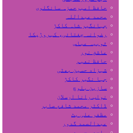
حافظ امیرحمزہ سانگلوی
محمد عبداللہ
جہانگیر شاہ کاکڑ
رضوانہ چغتائی، کہروڑپکا
ثوبیہ عباس
عاشق نور
حافظ نعیم
شہزاد حسین بھٹی
جہا نگیر کاکڑ
سازین بلوچ
نواب رانا ارسلان
ڈاکٹر محمد شافع صابر
مظفر علی بٹ
عبدالصمد گدور
ساجد محمود