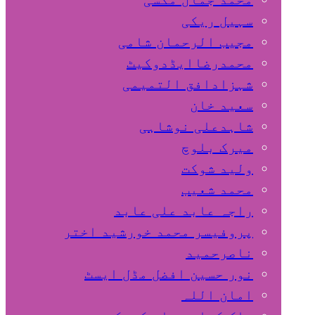
سہیل ريكی
مجیب الرحمان شامی
محمدرضاایڈدوکیٹ
شہزادافق التمیمی
سعید خان
شاہدعلی نوشاہی
میرک بلوچ
ولید شوکت
محمد شعیب
راجہ عابد علی عابد
پروفیسر محمد خورشید اختر
ناصرحمید
نور حسین افضل مڈل ایسٹ
امان اللہ