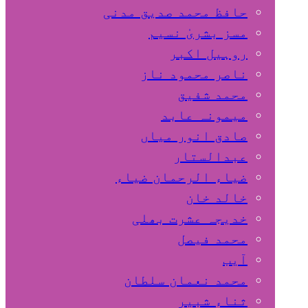
حافظ محمد صدیق مدنی
مسز بشریٰ نسیم
روہیل اکبر
ناصر محمود ناز
محمد شفیق
میمونہ عابد
صادق انور میاں
عبدالستار
ضیاء الرحمان ضیاء
خالد خان
خدیجہ عشرت بھلی
محمد فیصل
آیب
محمد نعمان سلطان
ثناء شبیر