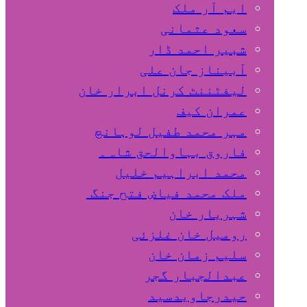
ایم آر ملک
سعود عثمانی
شبیر احمد ڈار
آبیناز جان علی
لیفٹننٹ کرنل ابرار خان
عمران کیف
مہر محمد طفیل لوہانچ
فاروق بہاوالحق شاہ۔
محمد ابراہیم خلیل
ملک محمد فیاض فتح جنگ
شہریار خان
رومیل خان غلزئی
سلیم زمان خان
عبدالجبار گجر
حیدرجاویدسید