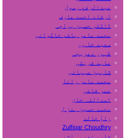
عبدالرفع رسول
ارشاد احمد عارف
ڈاکٹر حسین پراچہ
محمد عامر ہاشم خاکوانی
سعید خا ور
ظہور دھریجہ
عابد قریشی
شاہین صہبائی
محمد عامر رانا
عمر قاضی
اسداللہ خان
محمد حسین ہنز ل
راوٗ خالد
Zulfiqar Choudhry
خاور نعیم ہاشمی