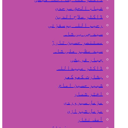
ضیاء الحق سرحدی
ڈاکٹر صلاح الدین
رحیم اللہ یوسفزئی
سید جی بی شاہ
مستنصر حسین تارڑ
سید مظہر علی شاہ
جبار قریشی
ڈاکٹر عبیداللہ
بشارت کھوکھر
شبیر حسین امام
اختر شمار
مزمل سہروردی
مزمل شیرازی
آصف نثار
پروفیسر یحییٰ خالد