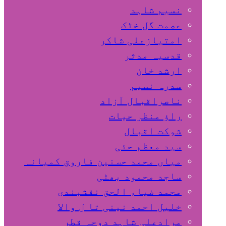
نسیم شاہد
عصمت گل خٹک
امتیازعلی شاکر
قدسیہ مدثر
ارشد خان
سدرہ نسیم
ناصراقبال آزاد
راؤ منظر حیات
شوکت اقبال
سید معظم حئی
میاں محمد حسنین فاروق کمیانہ
ساجد محمود بھٹی
محمد ضیاء الحق نقشبندی
خلیل احمد نینی تا ل والا
مرادعلی شاہد دوحہ قطر