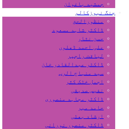
جمشید باغوان
جنگ نیوزکالم
منظورالحق
ڈاکٹر شاہد مسعود
حسن نثار
علی احمد ڈھلوں
لیاقت راجپر
ڈاکٹر عبدالقادر خان
سید منہاج الرب
اجمل خٹک کثر
نفیس صدیقی
ڈاکٹر مجاہد منصوری
حامد میر
ارشاد بھٹی
ڈاکٹر منصور نورانی