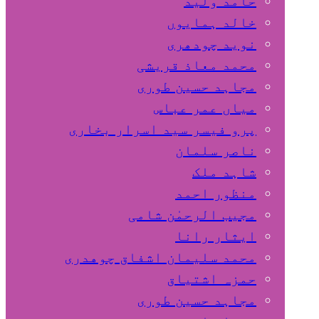
حامد ولید
خالد ہمایوں
نوید چودھری
محمد معاذ قریشی
مجاہد حسین طوری
میاں عمر عباس
پرو فیسر سید اسرار بخاری
ناصر سلمان
شاہد ملک
منظور احمد
مجیب الرحمٰن شامی
ایثار رانا
محمد سلیمان اشفاق چوهدری
حمزہ اشتیاق
مجاہد حسین طوری