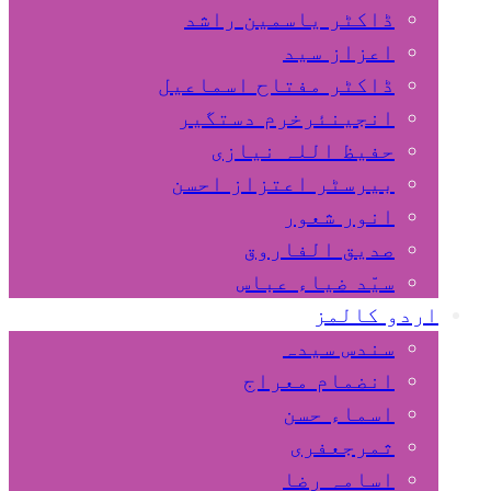
ڈاکٹر یاسمین راشد
اعزاز سید
ڈاکٹر مفتاح اسماعیل
انجینئرخرم دستگیر
حفیظ اللہ نیازی
بیرسٹر اعتزاز احسن
انور شعور
صدیق الفاروق
سیّد ضیاء عباس
اردو کالمز
سندس سیدہ
انضمام معراج
اسماء حسن
ثمرجعفری
اسامہ رضا