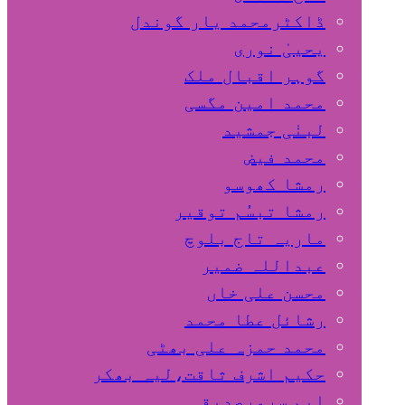
ڈاکٹرمحمد یار گوندل
گوہر اقبال ملک
محمد امین مگسی
لبنٰی جمشید
محمد فیض
رمشا کھوسو
رمشا تبسُم توقیر
ماریہ تاج بلوچ
عبداللہ ضمیر
محسن علی خاں
رشائل عطا محمد
محمد حمزہ علی بھٹی
حکیم اشرف ثاقت،لیہ بھکر
ایم سرورصدیقی