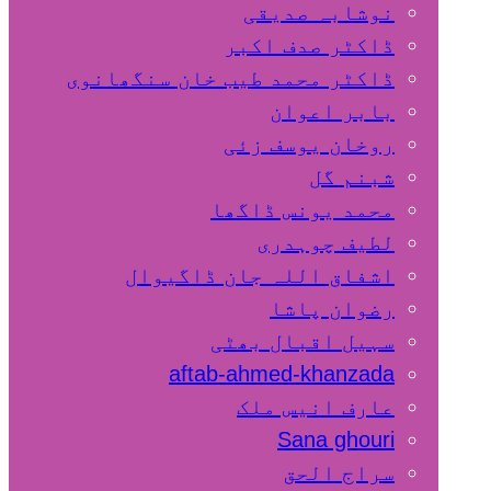
نوشابہ صدیقی
ڈاکٹر صدف اکبر
ڈاکٹر محمد طیب خان سنگھانوی
بابر اعوان
روخان یوسف زئی
شبنم گل
محمد یونس ڈاگھا
لطیف چوہدری
اشفاق اللہ جان ڈاگیوال
رضوان پاشا
سہیل اقبال بھٹی
aftab-ahmed-khanzada
عارف انیس ملک
Sana ghouri
سراج الحق