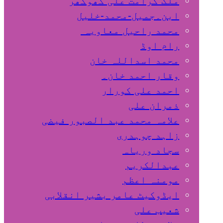
ملک کرامت علی کھوکھر
ابن۔جمیل-محمد-خلیل
محمد راحیل معاویہ
رام اوڈ
محمد اسداللہ خان
وقار احمد خان۔
احمد علی کورار
ذمران علی
علامہ محمد عبد الصبور فیضی
زاہد چوہدری
سجاد وریاہ
عبدالکریم
مومنہ اعظم
ایڈوکیٹ عامر بشیر انقلابی
شعیب علی