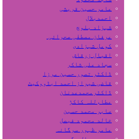
عامر حسین قریشی
اﺣﻤﺪﺑﻼل
شہزاد بلوچ
عرفان مصطفٰی صحرائی
کومل شہزادی
اقبال زرقاش
سجاد علی شاکر
ڈاکٹر تصور حسین مرزا
قاضی شیراز احمد ایڈووکیٹ
ڈاکٹرمحمدعدنان
عطاءللہ کاکڑ
صابر محمد حسین
خالد محمود فیصل
عامر ظہور سرگانہ
محمد جمال مگسی