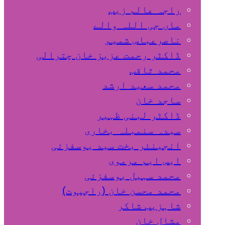
راجہ عالم زیب
ماں جی اللہ والے
ناصرعباس شمیم
ڈاکٹر رحمت عزیز خان چترالی
محمد ثاقب
محمد سعید ارشد
ساجد خان
ڈاکٹر لبنی ظہیر
سیدہ سنمبلہ بخاری
انجینئر بخت سید یوسفزئی
ایس ایم مرموی
محمد سہیل یوسفزئی
محمد محسن خان (راجپوت)
شاہزیب شاکر
مشال خان