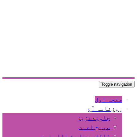
Toggle navigation
صفحہ اول
روزنامہ آج
جاویدعزیز
صبیح احمد
ڈاکٹر عنا یت اللہ فیضی