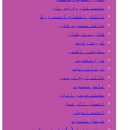
محمد فاروق چوہان
ڈاکٹر اشفاق احمد ورک
خالد مسعود خان
شازیہ ذیشان
ثروت ولیم
ملیحہ ہاشمی
فرح سعدیہ
دردانہ نجم
خالد ایچ لودھی
ناصرمحمود
محمد حیدر امین
احسان الرحمٰن
احمد اعجاز
فیصل مسعود
میجر جنرل (ر) زاہد مبشر