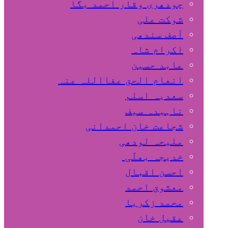
چودھری وقار احمد بگا
شوکت علی
آصف سندھی
اکرام شاہ
عابد حسین
انعام الحق عفااللہ عنہ
سعدیہ اسلم
ناہیدہ سیف
شجاعت خان احمدانی
ملیحہ لودھی
خدیجہ بھلّی
احسن اقبال
معشوق احمد
محمد زکریا
عقیل خان