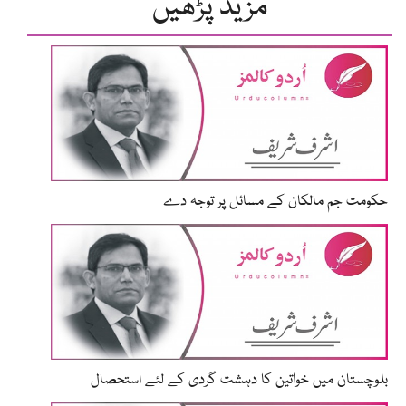
مزید پڑھیں
حکومت جم مالکان کے مسائل پر توجہ دے
بلوچستان میں خواتین کا دہشت گردی کے لئے استحصال