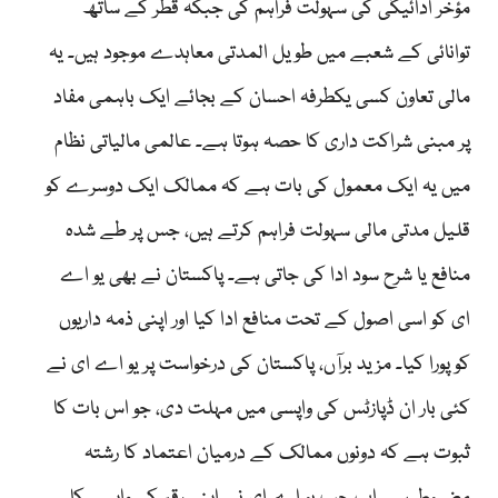
مؤخر ادائیگی کی سہولت فراہم کی جبکہ قطر کے ساتھ
توانائی کے شعبے میں طویل المدتی معاہدے موجود ہیں۔ یہ
مالی تعاون کسی یکطرفہ احسان کے بجائے ایک باہمی مفاد
پر مبنی شراکت داری کا حصہ ہوتا ہے۔ عالمی مالیاتی نظام
میں یہ ایک معمول کی بات ہے کہ ممالک ایک دوسرے کو
قلیل مدتی مالی سہولت فراہم کرتے ہیں، جس پر طے شدہ
منافع یا شرح سود ادا کی جاتی ہے۔ پاکستان نے بھی یو اے
ای کو اسی اصول کے تحت منافع ادا کیا اور اپنی ذمہ داریوں
کو پورا کیا۔ مزید برآں، پاکستان کی درخواست پر یو اے ای نے
کئی بار ان ڈپازٹس کی واپسی میں مہلت دی، جو اس بات کا
ثبوت ہے کہ دونوں ممالک کے درمیان اعتماد کا رشتہ