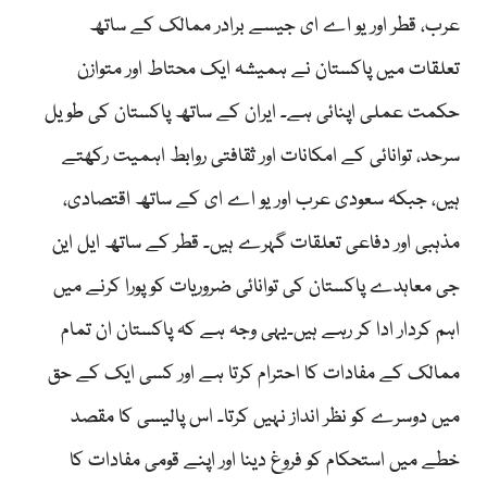
عرب، قطر اور یو اے ای جیسے برادر ممالک کے ساتھ
تعلقات میں پاکستان نے ہمیشہ ایک محتاط اور متوازن
حکمت عملی اپنائی ہے۔ ایران کے ساتھ پاکستان کی طویل
سرحد، توانائی کے امکانات اور ثقافتی روابط اہمیت رکھتے
ہیں، جبکہ سعودی عرب اور یو اے ای کے ساتھ اقتصادی،
مذہبی اور دفاعی تعلقات گہرے ہیں۔ قطر کے ساتھ ایل این
جی معاہدے پاکستان کی توانائی ضروریات کو پورا کرنے میں
اہم کردار ادا کر رہے ہیں۔یہی وجہ ہے کہ پاکستان ان تمام
ممالک کے مفادات کا احترام کرتا ہے اور کسی ایک کے حق
میں دوسرے کو نظر انداز نہیں کرتا۔ اس پالیسی کا مقصد
خطے میں استحکام کو فروغ دینا اور اپنے قومی مفادات کا