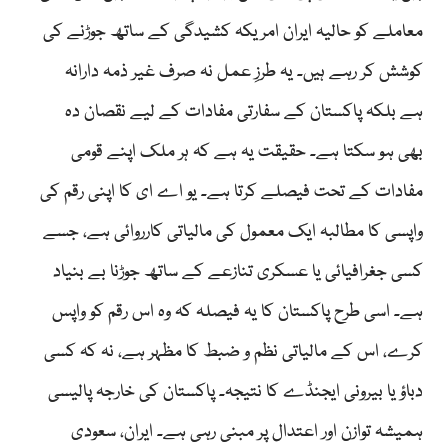
معاملے کو حالیہ ایران امریکہ کشیدگی کے ساتھ جوڑنے کی
کوشش کر رہے ہیں۔ یہ طرزِ عمل نہ صرف غیر ذمہ دارانہ
ہے بلکہ پاکستان کے سفارتی مفادات کے لیے نقصان دہ
بھی ہو سکتا ہے۔ حقیقت یہ ہے کہ ہر ملک اپنے قومی
مفادات کے تحت فیصلے کرتا ہے۔ یو اے ای کا اپنی رقم کی
واپسی کا مطالبہ ایک معمول کی مالیاتی کارروائی ہے، جسے
کسی جغرافیائی یا عسکری تنازعے کے ساتھ جوڑنا بے بنیاد
ہے۔ اسی طرح پاکستان کا یہ فیصلہ کہ وہ اس رقم کو واپس
کرے، اس کے مالیاتی نظم و ضبط کا مظہر ہے، نہ کہ کسی
دباؤ یا بیرونی ایجنڈے کا نتیجہ۔ پاکستان کی خارجہ پالیسی
ہمیشہ توازن اور اعتدال پر مبنی رہی ہے۔ ایران، سعودی