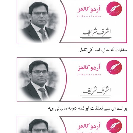
سفارت کا جال، تدبر کی تلوار
یو اے ای سے تعلقات اور ذمہ دارانہ مالیاتی رویہ