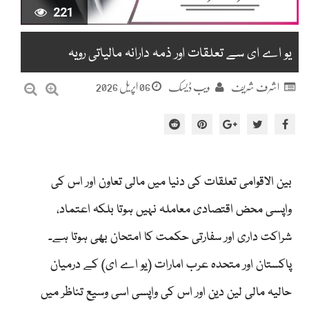
221
یو اے ای سے تعلقات اور ذمہ دارانہ مالیاتی رویہ
06 اپریل 2026
اشرف شریف
ویب ڈیسک
بین الاقوامی تعلقات کی دنیا میں مالی تعاون اور اس کی
واپسی محض اقتصادی معاملہ نہیں ہوتا بلکہ اعتماد،
شراکت داری اور سفارتی حکمت کا امتحان بھی ہوتا ہے۔
پاکستان اور متحدہ عرب امارات (یو اے ای) کے درمیان
حالیہ مالی لین دین اور اس کی واپسی اسی وسیع تناظر میں