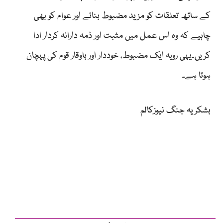
کے ساتھ تعلقات کو مزید مضبوط بنائے اور عوام کو بھی
چاہیے کہ وہ اس عمل میں مثبت اور ذمہ دارانہ کردار ادا
کریں۔یہی رویہ ایک مضبوط، خوددار اور باوقار قوم کی پہچان
ہوتا ہے۔
بشکریہ جنگ نیوزکالم