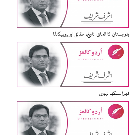
بلوچستان کا الحاق: تاریخ، حقائق اور پروپیگنڈا
لہورا سنگھ لہوری