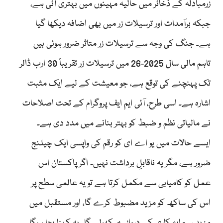
زرمبادلہ کے ذخائر میں حالیہ مہینوں میں بہتری آئی ہے،
جبکہ برآمدات اور ترسیلات زر میں بھی اضافہ دیکھا گیا
ہے۔ جنگ کی وجہ سے ترسیلات زر متاثر ضرور ہوئی ہیں
تاہم مالی سال 2025-26 میں ترسیلات زر تقریباً 30 ارب ڈالر
تک پہنچنے کی توقع ہے، جو معیشت کے لیے ایک مثبت
اشارہ ہے۔ اسی طرح، آئی ایم ایف پروگرام کے تحت اصلاحات
نے مالیاتی نظم و ضبط کو بہتر بنانے میں مدد دی ہے۔
ایسے حالات میں یو اے ای کو رقم کی واپسی ایک چیلنج
ضرور ہے، مگر یہ ناقابلِ برداشت نہیں۔ اگر پاکستان اس
عمل کو کامیابی سے مکمل کرتا ہے تو یہ عالمی سطح پر
اس کی ساکھ کو مزید مضبوط کرے گا، اور مستقبل میں