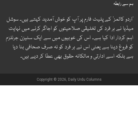
م سے رابطہ
اردو کالمز‘ کے پلیٹ فارم پر آپ کو خوش آمدید کہتے ہیں۔ سوشل
یڈیا نے ہر فرد کی تخلیقی صلاحیتوں کو اجاگر کرنے میں نہایت
ہم کردار ادا کیا ہے۔ اس کی خوبیوں میں سے ایک سٹیزن جرنلزم
و فروغ دینا ہے یعنی اس نے ہر فرد کو نہ صرف صحافی بنا دیا
ے بلکہ اسے ادارتی و مالکانہ حقوق بھی عطا کر دیے ہیں۔
Copyright © 2026, Daily Urdu Columns