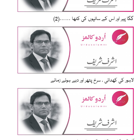
گگا پیر اور اس کے سانپوں کی کتھا ……(2)
لاہور کی کھدائی ، سرخ پتھر اور دبے ہوئے زمانے