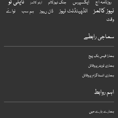
نایٹی ٹو
ایکسپرس
روزنامہ آج
جنگ نیوزکالم
اردو کالمز
یوز کالمز
انڈپینڈنٹ نیوز
نواےَ
ڈان ںیوز
ہم سب
قت
ماجی رابطے
مارا فیس بک پیج
ماری ٹویٹر پروفائل
ماری انسٹاگرام پروفائل
ہم روابط
مارے بارے میں