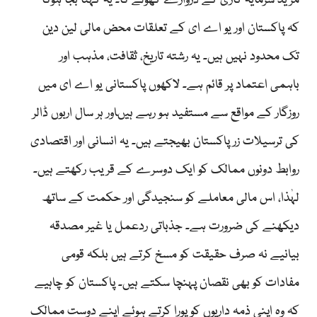
مزید سرمایہ کاری کے دروازے کھولے گا۔ یہ کہنا بجا ہوگا
کہ پاکستان اور یو اے ای کے تعلقات محض مالی لین دین
تک محدود نہیں ہیں۔ یہ رشتہ تاریخ، ثقافت، مذہب اور
باہمی اعتماد پر قائم ہے۔ لاکھوں پاکستانی یو اے ای میں
روزگار کے مواقع سے مستفید ہو رہے ہیںاور ہر سال اربوں ڈالر
کی ترسیلات زر پاکستان بھیجتے ہیں۔ یہ انسانی اور اقتصادی
روابط دونوں ممالک کو ایک دوسرے کے قریب رکھتے ہیں۔
لہٰذا، اس مالی معاملے کو سنجیدگی اور حکمت کے ساتھ
دیکھنے کی ضرورت ہے۔ جذباتی ردعمل یا غیر مصدقہ
بیانیے نہ صرف حقیقت کو مسخ کرتے ہیں بلکہ قومی
مفادات کو بھی نقصان پہنچا سکتے ہیں۔ پاکستان کو چاہیے
کہ وہ اپنی ذمہ داریوں کو پورا کرتے ہوئے اپنے دوست ممالک