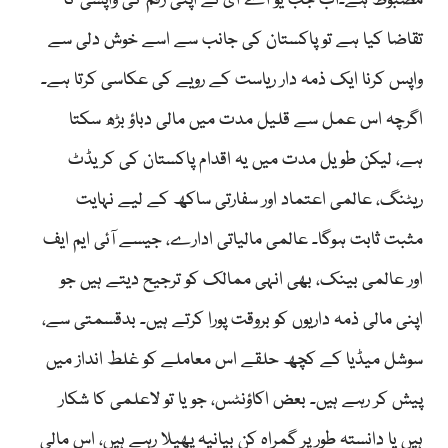
مضبوط ہے۔اب جب یو اے ای نے اپنی رقم کی واپسی کا
تقاضا کیا ہے تو پاکستان کی جانب سے اسے خوش دلی سے
واپس کرنا ایک ذمہ دار ریاست کے رویے کی عکاسی کرتا ہے۔
اگرچہ اس عمل سے قلیل مدت میں مالی دباؤ بڑھ سکتا
ہے، لیکن طویل مدت میں یہ اقدام پاکستان کی کریڈٹ
ریٹنگ، عالمی اعتماد اور سفارتی ساکھ کے لیے نہایت
مثبت ثابت ہوگا۔ عالمی مالیاتی ادارے، جیسے آئی ایم ایف
اور عالمی بینک، بھی انہی ممالک کو ترجیح دیتے ہیں جو
اپنی مالی ذمہ داریوں کو بروقت پورا کرتے ہیں۔ بدقسمتی سے،
سوشل میڈیا کے کچھ حلقے اس معاملے کو غلط انداز میں
پیش کر رہے ہیں۔ بعض اکاؤنٹس، جو یا تو لاعلمی کا شکار
ہیں یا دانستہ طور پر گمراہ کن بیانیہ پھیلا رہے ہیں، اس مالی