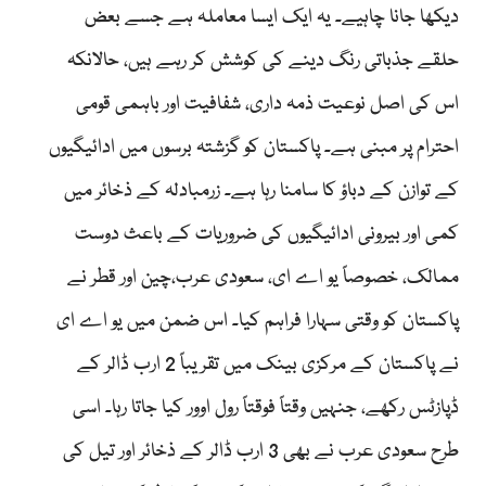
دیکھا جانا چاہیے۔ یہ ایک ایسا معاملہ ہے جسے بعض
حلقے جذباتی رنگ دینے کی کوشش کر رہے ہیں، حالانکہ
اس کی اصل نوعیت ذمہ داری، شفافیت اور باہمی قومی
احترام پر مبنی ہے۔ پاکستان کو گزشتہ برسوں میں ادائیگیوں
کے توازن کے دباؤ کا سامنا رہا ہے۔ زرمبادلہ کے ذخائر میں
کمی اور بیرونی ادائیگیوں کی ضروریات کے باعث دوست
ممالک، خصوصاً یو اے ای، سعودی عرب،چین اور قطر نے
پاکستان کو وقتی سہارا فراہم کیا۔ اس ضمن میں یو اے ای
نے پاکستان کے مرکزی بینک میں تقریباً 2 ارب ڈالر کے
ڈپازٹس رکھے، جنہیں وقتاً فوقتاً رول اوور کیا جاتا رہا۔ اسی
طرح سعودی عرب نے بھی 3 ارب ڈالر کے ذخائر اور تیل کی