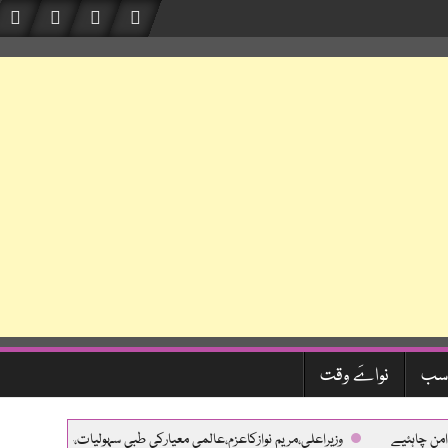
سب
نواےَ وقت
اہئیے
وزیراعلی،مریم نوازکاعزم،عالمی معیارکی طبی سہولیات،جدیدتربیت اورمفت