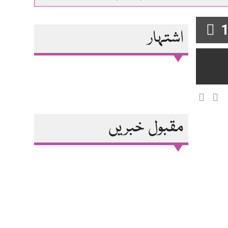
1
اشتہار
مقبول خبریں