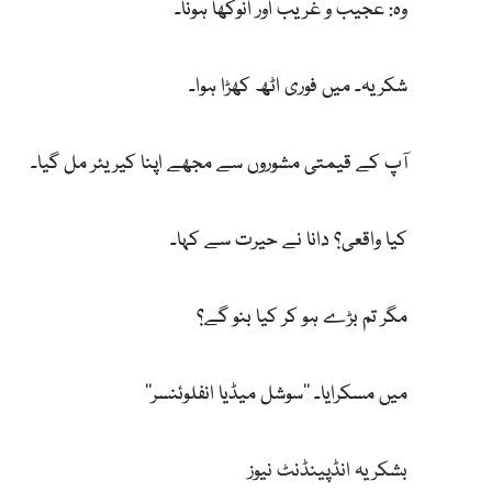
وہ: عجیب و غریب اور انوکھا ہونا۔
شکریہ۔ میں فوری اٹھ کھڑا ہوا۔
آپ کے قیمتی مشوروں سے مجھے اپنا کیریئر مل گیا۔
کیا واقعی؟ دانا نے حیرت سے کہا۔
مگر تم بڑے ہو کر کیا بنو گے؟
میں مسکرایا۔ ’’سوشل میڈیا انفلوئنسر‘‘
بشکریہ انڈپینڈنٹ نیوز