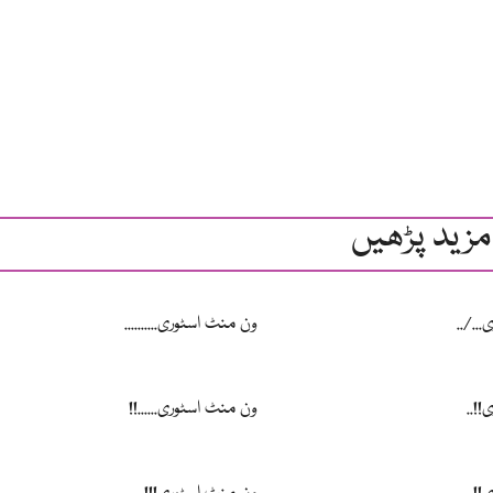
مزید پڑھیں
../..
ون منٹ اسٹوری..........
!..
ون منٹ اسٹوری......!!