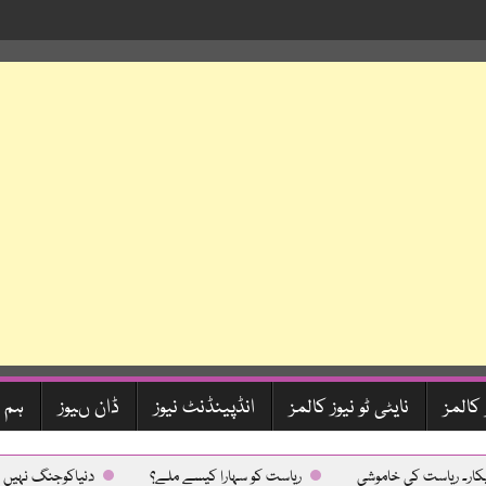
 کالمز
نایٹی ٹو نیوز کالمز
انڈپینڈنٹ نیوز
ڈان ںیوز
ہم 
ریاست کی خاموشی
ریاست کو سہارا کیسے ملے؟
دنیاکوجنگ نہیں امن چ