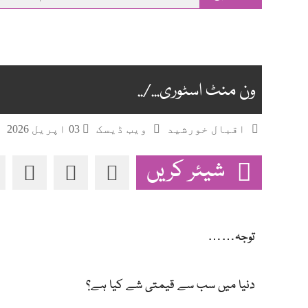
main
content
ون منٹ اسٹوری.../..
اقبال خورشید
ویب ڈیسک
03 اپریل 2026
شیئر کریں
توجہ……
دنیا میں سب سے قیمتی شے کیا ہے؟