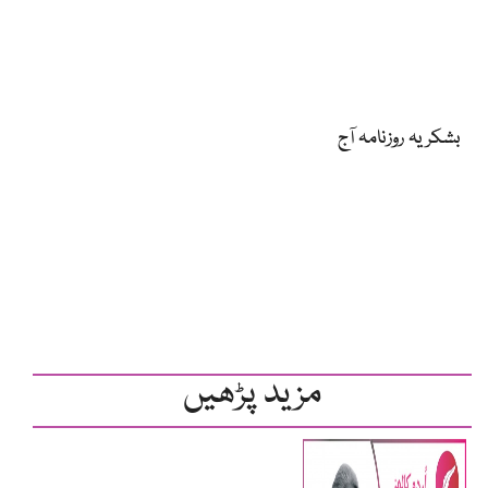
بشکریہ روزنامہ آج
مزید پڑھیں