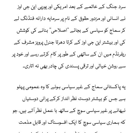
سرد جنگ کے خاتمے کے بعد امریکی اور یورپی این جی اوز
نے انسانی اور مزدور حقوق کے نام پر سرمایہ دارانہ فنڈنگ لے
کر سماج کو سیاسی کے بجائے ’’اصلاحی‘‘ بنانے کی کوشش
کی اور بیشتر این جی اوز کے کرتا دھرتا جنرل پرویز مشرف کے
ریفرنڈم میں ان کے ساتھی کے طور پر کام کرتے رہے اور خود پر
سے روشن خیالی اور ترقی پسندی کی چادر بھی نہ اتاری۔
یہ پاکستانی سماج کے غیر سیاسی ہونے کا وہ عمومی پہلو
ہے جس کو بیشتر دوست نظر انداز کرکے پرانی دوستیاں
نبھانے پر غیر سیاسی سوچ کے ساتھ با عمل نظر آتے ہیں، جو
کہ ہماری سیاسی سوچ کا ایک افسوسناک اور قابل مذمت