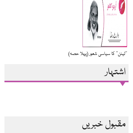
’’لینن‘‘ کا سیاسی شعور (پہلا حصہ)
اشتہار
مقبول خبریں