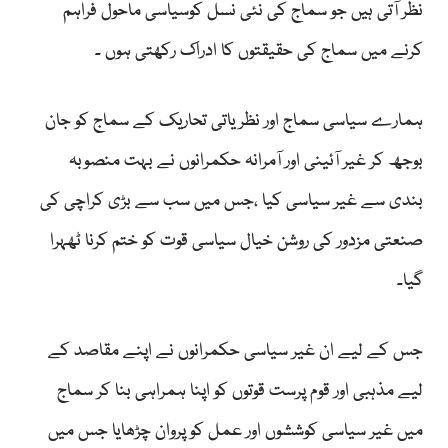
نظر آتی ہیں جو سماج کی نئی نسل کوسیاسی ماحول فراہم
کرنے میں سماج کی حقیقتوں کا ادراک رکھتی ہوں ۔
ہمارے سیاسی سماج اور نظریاتی تحاریک کے سماج کو جان
بوجھ کر غیر آئینی اور آمرانہ حکمرانوں نے بہت منصوبہ
بندی سے غیر سیاسی کیا ،جس میں سب سے بڑی کراچی کی
صنعتی مزدور کی روشن خیال سیاسی قوت کو ختم کرنا ٹھہرا
گیا۔
جس کے لیے ان غیر سیاسی حکمرانوں نے اپنے مقاصد کے
لیے مذہبی اور قوم پرست قوتوں کو اپنا ہمراہی بنا کر سماج
میں غیر سیاسی کوششوں اور عمل کو پروان چڑھایا جس میں