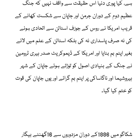
ہے، کیا پوری دنیا اس حقیقت سے واقف نہیں کہ جنگ
عظیم دوم کے دوران جرمن اور جاپان سے شکست کھانے کے
قریب امریکا نے روس کے جوزف اسٹالن سے اتحادی ہونے
کی نہ صرف پاسداری نہ کی بلکہ اسٹالن کے علم میں لائے
بغیر ایٹم بم بنایا اور امریکا کے ڈیموکریٹ صدر ہیری ٹرومین
نے جنگ کے بنیادی اصول کو توڑتے ہوئے جاپان کے شہر
ہیروشیما اور ناگاساکی پر ایٹم بم گرائے اور یوں جاپان کی قوت
کو ختم کیا گیا۔
شکاگو میں 1886کے دوران مزدوروں سے 16گھنٹے بیگار