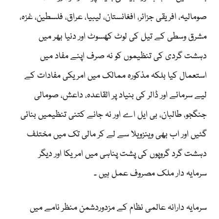
صومالیہ، افریقی جزائر، افغانستان، لیبیا، عراق، فلسطین، غزہ،
مشرق وسطی کے تیل کی لوٹ کھسوٹ اور دنیا بھر میں
دہشت گردی کی تنظیموں کو نہ صرف اپنے مفاد میں
استعمال کیا بلکہ مذکورہ ممالک میں امریکی مفادات کے
لیے سرمائے اور ڈالر کی بنیاد پر القاعدہ، داعش، صومالی
جنگجو، طالبان، بی ایل اے اور نہ جانے کتنی تنظیمیں بنائی
گئیں اور اب بھی وینزویلا سے لے کر مالی تک میں مختلف
دہشت گرد گروپوں کی پشت پناہی میں امریکا اور دیگر
سرمایہ دار ملک مصروف عمل ہیں ۔
سرمایہ دارانہ عالمی نظام کے مزدوردشمن منظر نامے میں