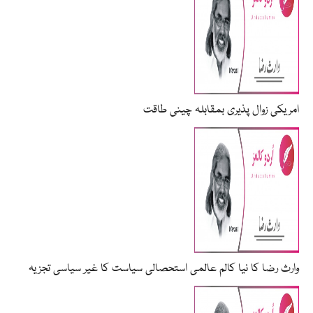
امریکی زوال پذیری بمقابلہ چینی طاقت
وارث رضا کا نیا کالم عالمی استحصالی سیاست کا غیر سیاسی تجزیہ