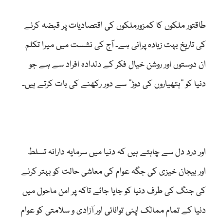
طاقتور ملکوں کا کمزورملکوں کی اقتصادیات پر قبضہ کرنے
کی تاریخ بہت زیادہ پرانی ہے۔ آج کی نشست میں میرا تکلم
ان دوستوں اور روشن خیال فکر کے دلدادہ افراد سے ہے جو
دنیا کو ’’ہتھیاروں کی دوڑ‘‘ سے دور رکھنے کی بات کرتے ہیں۔
اور درد دل سے چاہتے ہیں کہ دنیا میں سرمایہ دارانہ تسلط
اور ہیجان خیزی کی جگہ عوام کی معاشی حالت کو بہتر کرنے
کی جنگ کی طرف دنیا کو جایا جائے تاکہ پر امن ماحول میں
دنیا کے تمام ممالک اپنی توانائی اور آزادی و سلامتی کو عوام