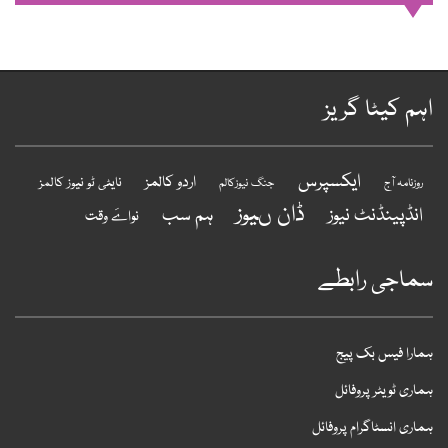
ہم کیٹا گریز
ایکسپرس
اردو کالمز
نایٹی ٹو نیوز کالمز
روزنامہ آج
جنگ نیوزکالم
ڈان ںیوز
انڈپینڈنٹ نیوز
ہم سب
نواےَ وقت
ماجی رابطے
مارا فیس بک پیج
ماری ٹویٹر پروفائل
ماری انسٹاگرام پروفائل