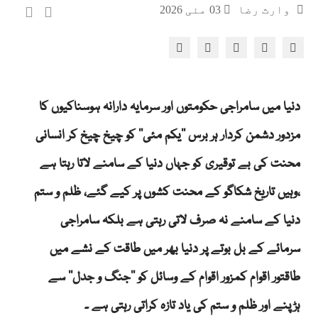
وارث رضا
03 مئی 2026
دنیا میں سامراجی حکومتوں اور سرمایہ دارانہ ہوسناکیوں کا
مزدور دشمن کردار ہر برس ’’یکم مئی‘‘ کو چیخ چیخ کر انسانی
محنت کی بے توقیری کو جہاں دنیا کے سامنے لاتا رہتا ہے
،وہیں تاریخ شکاگو کے محنت کشوں پر کیے گئے، ظلم و ستم
دنیا کے سامنے نہ صرف لاتی رہتی ہے بلکہ سامراجی
سرمائے کے بل بوتے پر دنیا بھر میں طاقت کے نشے میں
طاقتور اقوام کمزور اقوام کے وسائل کو ’’جنگ و جدل‘‘ سے
ہڑپنے اور ظلم و ستم کی یاد تازہ کراتی رہتی ہے ۔