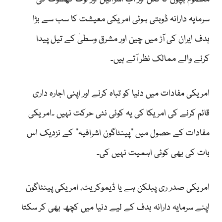
سرمایہ دارانہ ڈوبتی ہوئی امریکی معیشت کا سب سے بڑا
ہدف ایران کی آڑ میں چین اور مشرق وسطیٰ کے تیل پیدا
کرنے والے ممالک نظر آتے ہیں۔
امریکی مفادات میں دنیا کو تباہ کرنے اور اپنی اجارہ داری
قائم کرنے کی امریکا کی یہ کوئی نئی حرکت نہیں ۔امریکی
مفادات کے حصول میں ’’پینٹاگون اشرافیہ‘‘ کے نزدیک اس
بات کی بھی کوئی اہمیت نہیں کی۔
امریکی صدر ری پبلکن ہے یا ڈیموکریٹ، امریکی پینٹاگون
اپنے سرمایہ دارانہ ہدف کے لیے دنیا میں کچھ بھی کر سکتا