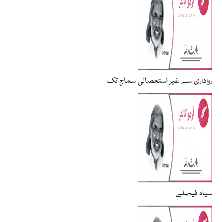
رواداری سے غیر استحصالی سماج تک
سیاہ فیصلے