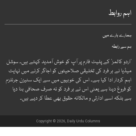
ہم روابط
مارے بارے میں
م سے رابطہ
اردو کالمز‘ کے پلیٹ فارم پر آپ کو خوش آمدید کہتے ہیں۔ سوشل
یڈیا نے ہر فرد کی تخلیقی صلاحیتوں کو اجاگر کرنے میں نہایت
ہم کردار ادا کیا ہے۔ اس کی خوبیوں میں سے ایک سٹیزن جرنلزم
و فروغ دینا ہے یعنی اس نے ہر فرد کو نہ صرف صحافی بنا دیا
ے بلکہ اسے ادارتی و مالکانہ حقوق بھی عطا کر دیے ہیں۔
Copyright © 2026, Daily Urdu Columns