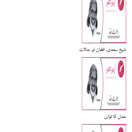
شیخ سعدی، افغان اور حالات
عدل کا توازن