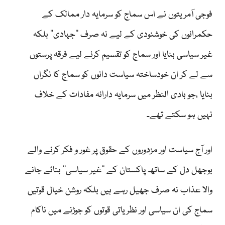
فوجی آمریتوں نے اس سماج کو سرمایہ دار ممالک کے
حکمرانوں کی خوشنودی کے لیے نہ صرف ’’جہادی‘‘ بلکہ
غیر سیاسی بنایا اور سماج کو تقسیم کرنے لیے فرقہ پرستوں
سے لے کر ان خودساختہ سیاست دانوں کو سماج کا نگراں
بنایا ،جو بادی النظر میں سرمایہ دارانہ مفادات کے خلاف
نہیں ہو سکتے تھے۔
اور آج سیاست اور مزدوروں کے حقوق پر غور و فکر کرنے والے
بوجھل دل کے ساتھ پاکستان کے ’’غیر سیاسی‘‘ بنائے جانے
والا عذاب نہ صرف جھیل رہے ہیں بلکہ روشن خیال قوتیں
سماج کی ان سیاسی اور نظریاتی قوتوں کو جوڑنے میں ناکام