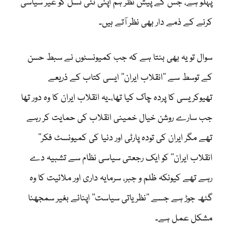
پہلو ہے، جس کے پیش نظر ہم اپنی نئی نسل کو غیر سیاسی
کرنے کے ذمے دار بھی نظر آتے ہیں۔
سوال تو یہ بھی بنتا ہے کہ جب کمیونسٹوں نے سبط حسن
کے توسط سے ’’انقلاب ایران‘‘ ایسی کتاب کے ذریعے
تھیوکریسی کا پردہ چاک کیا تھا،۔یہ انقلاب ایران کا وہ دور تھا
جب سارے روشن خیال خمینی انقلاب کی حمایت کر رہے
تھے مگر ایران کی تودہ پارٹی اور دنیا کی کمیونسٹ فکر’’
انقلاب ایران‘‘ کو ایک رجعتی سیاسی نظام سے تشبیہ دے
رہے تھے کیونکہ ظلم و جبر، سرمایہ داری اور ملائیت کا وہ
گٹھ جوڑ ہے جسے ’’نظریاتی سیاست‘‘ اپنائے بغیر سمجھنا
مشکل عمل ہے۔