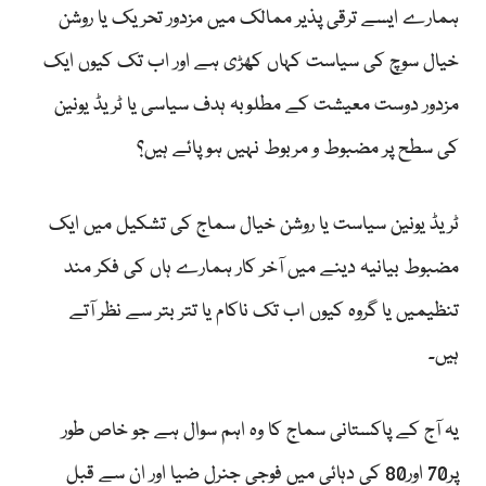
ہمارے ایسے ترقی پذیر ممالک میں مزدور تحریک یا روشن
خیال سوچ کی سیاست کہاں کھڑی ہے اور اب تک کیوں ایک
مزدور دوست معیشت کے مطلوبہ ہدف سیاسی یا ٹریڈ یونین
کی سطح پر مضبوط و مربوط نہیں ہو پائے ہیں؟
ٹریڈ یونین سیاست یا روشن خیال سماج کی تشکیل میں ایک
مضبوط بیانیہ دینے میں آخر کار ہمارے ہاں کی فکر مند
تنظیمیں یا گروہ کیوں اب تک ناکام یا تتر بتر سے نظر آتے
ہیں۔
یہ آج کے پاکستانی سماج کا وہ اہم سوال ہے جو خاص طور
پر70 اور80 کی دہائی میں فوجی جنرل ضیا اور ان سے قبل