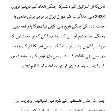
امریکا اور اسرائیل کے مشترکہ جنگی اتحاد کے ذریعے فروری
2026 میں مذاکرات کے دوران ایران پر فوجی پیش قدمی یا
حملہ دنیا کی جنگی تاریخ میں کوئی نیا دھوکا یا واقعہ نہیں
،جنگ عظیم دوم اور اس کے بعد دنیا کی کمزور معیشتوں کو
ہڑپنے یا انھیں اپنے زیر تسلط لانے میں امریکا آج کے جدید
دور میں بھی طاقت کے نشے میں ہتھیاروں کے سرمایہ داروں
کے ذریعے سرمایہ داری کو بزور طاقت نافذ کرنا چاہتا ہے۔
جس کی مثال فلسطین کے غزہ میں اسرائیلی بر بریت اور
معصوم بچوں کا قتل اور اب اسرائیل اور لوٹ کھسوٹ کی