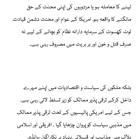
لینے کا معاملہ ہو یا مزدوروں کی اپنی محنت کے حق
مانگنے کا واقعہ ہو، امریکا کے عوام اور محنت دشمن قیادت
لوٹ کھسوٹ کے سرمایہ دارانہ نظام کو بچانے کے لیے نہ
صرف قتل و خون اور بر بریت میں مصروف رہی ہے۔
بلکہ ملکوں کی سیاست و اقتصادیات میں اپنے مہرے
داخل کرکے ترقی پذیر ممالک کو زیر تسلط لاتی رہی ہے،
جس کے لیے امریکی پالیسیوں کے تحت ترقی پذیر ممالک
میں مذہبی سیاست کو پروان چڑھایا گیا ، افریقی اور اسلامی
بلاک میں مذاہب اور قبیلائی بنیاد پر نکاراگوا، روانڈہ،